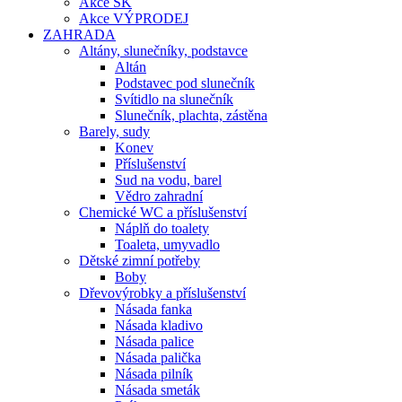
Akce SK
Akce VÝPRODEJ
ZAHRADA
Altány, slunečníky, podstavce
Altán
Podstavec pod slunečník
Svítidlo na slunečník
Slunečník, plachta, zástěna
Barely, sudy
Konev
Příslušenství
Sud na vodu, barel
Vědro zahradní
Chemické WC a příslušenství
Náplň do toalety
Toaleta, umyvadlo
Dětské zimní potřeby
Boby
Dřevovýrobky a příslušenství
Násada fanka
Násada kladivo
Násada palice
Násada palička
Násada pilník
Násada smeták