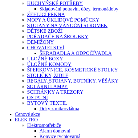
KUCHYŃSKÉ POTŘEBY
Skladování potravin, dózy, termonádoby
ŽEHLICÍ PRKNA
MOPY A ÚKLIDOVÉ POMŮCKY
STOJANY NA VÁNOČNÍ STROMEK
DĚTSKÉ ZBOŽÍ
POŘADAČE NA ŠROUBKY
DEMIŽONY
CHOVATELSTVÍ
ŠKRABADLA A ODPOČÍVADLA
ÚLOŽNÉ BOXY
ÚLOŽNÉ KOMODY
ŠPERKOVNICE, KOSMETICKÉ STOLKY
STOLIČKY, ŽIDLE
REGÁLY, STOJANY, BOTNÍKY, VĚŠÁKY
SOLÁRNÍ LAMPY
SCHRÁNKY A TREZORY
OSTATNÍ
BYTOVÝ TEXTIL
Deky z mikrovlákna
Cenové akce
ELEKTRO
Elektrospotřebiče
Alarm domovní
Konvice rychlovarná