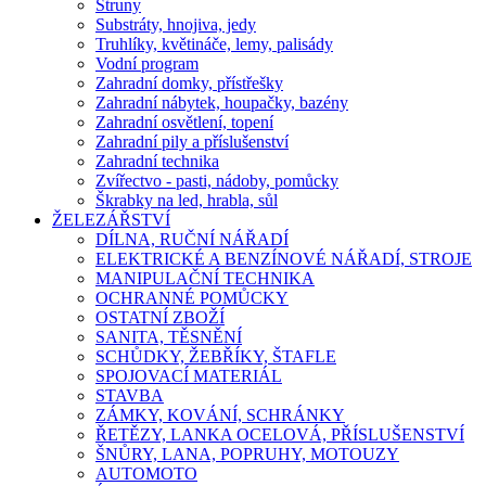
Struny
Substráty, hnojiva, jedy
Truhlíky, květináče, lemy, palisády
Vodní program
Zahradní domky, přístřešky
Zahradní nábytek, houpačky, bazény
Zahradní osvětlení, topení
Zahradní pily a příslušenství
Zahradní technika
Zvířectvo - pasti, nádoby, pomůcky
Škrabky na led, hrabla, sůl
ŽELEZÁŘSTVÍ
DÍLNA, RUČNÍ NÁŘADÍ
ELEKTRICKÉ A BENZÍNOVÉ NÁŘADÍ, STROJE
MANIPULAČNÍ TECHNIKA
OCHRANNÉ POMŮCKY
OSTATNÍ ZBOŽÍ
SANITA, TĚSNĚNÍ
SCHŮDKY, ŽEBŘÍKY, ŠTAFLE
SPOJOVACÍ MATERIÁL
STAVBA
ZÁMKY, KOVÁNÍ, SCHRÁNKY
ŘETĚZY, LANKA OCELOVÁ, PŘÍSLUŠENSTVÍ
ŠNŮRY, LANA, POPRUHY, MOTOUZY
AUTOMOTO