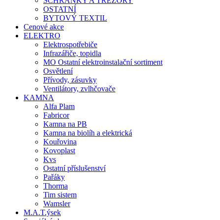
SCHRÁNKY A TREZORY
OSTATNÍ
BYTOVÝ TEXTIL
Cenové akce
ELEKTRO
Elektrospotřebiče
Infrazářiče, topidla
MO Ostatní elektroinstalační sortiment
Osvětlení
Přívody, zásuvky
Ventilátory, zvlhčovače
KAMNA
Alfa Plam
Fabricor
Kamna na PB
Kamna na biolíh a elektrická
Kouřovina
Kovoplast
Kvs
Ostatní příslušenství
Pařáky
Thorma
Tim sistem
Wamsler
M.A.T.ýsek