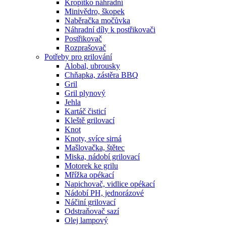
Kropítko náhradní
Minivědro, škopek
Naběračka močůvka
Náhradní díly k postřikovači
Postřikovač
Rozprašovač
Potřeby pro grilování
Alobal, ubrousky
Chňapka, zástěra BBQ
Gril
Gril plynový
Jehla
Kartáč čisticí
Kleště grilovací
Knot
Knoty, svíce sirná
Mašlovačka, štětec
Miska, nádobí grilovací
Motorek ke grilu
Mřížka opékací
Napichovač, vidlice opékací
Nádobí PH, jednorázové
Náčiní grilovací
Odstraňovač sazí
Olej lampový