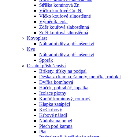
Stříška komínová Zn
Víčko kouřové Cu, Ni
Víčko kouřové silnostěnné
Výměník tepla
Zděr kouřová slabostěnná
Zděř kouřová silnostěnná
Kovoplast
Náhradní díly a příslušenství
Kvs
Náhradní díly a příslušenství
Sporák
Ostatní příslušenství
Brikety, třísky na podpal
Deska za kamna, šamoty, moučka, rudokit
Dvířka komínová
Háček, pohrabáč, lopatka
Izolace plotny
Kartáč komínový, rourový
Klapka zatápěcí
Koš krbový
Krbové nářadí
Nádoba na popel
Plech pod kamna
Plát