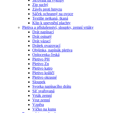
Síťovina na výkopy
Zip suchý
Závěs proti hmyzu
Sáček ochranný na ovoce
Textilie netkaná, tkaná
Klip k upevnění plachty
Pletiva a příslušenství, sloupky, zemní vrtáky
Drát napínací
Drát ostnatý
Drát vázací
Drátek ovazovací
Objímka, napínák pletiva
Oplocenka česká
Pletivo PH
Pletivo Zn
Pletivo katro
Pletivo králičí
Pletivo okrasné
Sloupek
Svorka napínacího drátu
Síť svařovaná
Vrták zemní
Vrut zemní
Vzpěra
Víčko na kunu