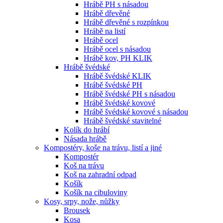
Hrábě PH s násadou
Hrábě dřevěné
Hrábě dřevěné s rozpínkou
Hrábě na listí
Hrábě ocel
Hrábě ocel s násadou
Hrábě kov, PH KLIK
Hrábě švédské
Hrábě švédské KLIK
Hrábě švédské PH
Hrábě švédské PH s násadou
Hrábě švédské kovové
Hrábě švédské kovové s násadou
Hrábě švédské stavitelné
Kolík do hrábí
Násada hrábě
Kompostéry, koše na trávu, listí a jiné
Kompostér
Koš na trávu
Koš na zahradní odpad
Košík
Košík na cibuloviny
Kosy, srpy, nože, nůžky
Brousek
Kosa