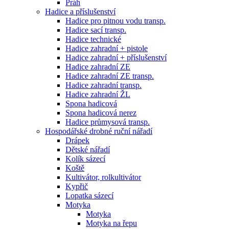
Práh
Hadice a příslušenství
Hadice pro pitnou vodu transp.
Hadice sací transp.
Hadice technické
Hadice zahradní + pistole
Hadice zahradní + příslušenství
Hadice zahradní ZE
Hadice zahradní ZE transp.
Hadice zahradní transp.
Hadice zahradní ŽL
Spona hadicová
Spona hadicová nerez
Hadice průmysová transp.
Hospodářské drobné ruční nářadí
Drápek
Dětské nářadí
Kolík sázecí
Koště
Kultivátor, rolkultivátor
Kypřič
Lopatka sázecí
Motyka
Motyka
Motyka na řepu