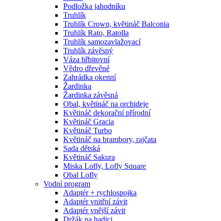
Podložka jahodníku
Truhlík
Truhlík Crown, květináč Balconia
Truhlík Rato, Ratolla
Truhlík samozavlažovací
Truhlík závěsný
Váza hřbitovní
Vědro dřevěné
Zahrádka okenní
Žardinka
Žardinka závěsná
Obal, květináč na orchideje
Květináč dekorační přírodní
Květináč Gracia
Květináč Turbo
Květináč na brambory, rajčata
Sada dětská
Květináč Sakura
Miska Lofly, Lofly Square
Obal Lofly
Vodní program
Adaptér + rychlospojka
Adaptér vnitřní závit
Adaptér vnější závit
Držák na hadici