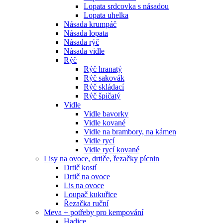
Lopata srdcovka s násadou
Lopata uhelka
Násada krumpáč
Násada lopata
Násada rýč
Násada vidle
Rýč
Rýč hranatý
Rýč sakovák
Rýč skládací
Rýč špičatý
Vidle
Vidle bavorky
Vidle kované
Vidle na brambory, na kámen
Vidle rycí
Vidle rycí kované
Lisy na ovoce, drtiče, řezačky pícnin
Drtič kostí
Drtič na ovoce
Lis na ovoce
Loupač kukuřice
Řezačka ruční
Meva + potřeby pro kempování
Hadice