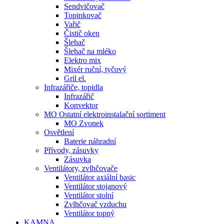
Sendvičovač
Topinkovač
Vařič
Čistič oken
Šlehač
Šlehač na mléko
Elektro mix
Mixér ruční, tyčový
Gril el.
Infrazářiče, topidla
Infrazářič
Konvektor
MO Ostatní elektroinstalační sortiment
MO Zvonek
Osvětlení
Baterie náhradní
Přívody, zásuvky
Zásuvka
Ventilátory, zvlhčovače
Ventilátor axiální basic
Ventilátor stojanový
Ventilátor stolní
Zvlhčovač vzduchu
Ventilátor topný
KAMNA