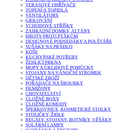
TERASOVÉ OHŘÍVAČE
TOPENÍ A TOPIDLA
VENTILÁTORY
GRILOVÁNÍ
VCHODOVÉ STŘÍŠKY
ZAHRADNÍ DOMKY, ALTÁNY
HROTY PROTI PTÁKŮM
DESIGNOVÉ PODSEDÁKY A POLŠTÁŘE
SUŠÁKY NA PRÁDLO
KOŠE
KUCHYŃSKÉ POTŘEBY
ŽEHLICÍ PRKNA
MOPY A ÚKLIDOVÉ POMŮCKY
STOJANY NA VÁNOČNÍ STROMEK
DĚTSKÉ ZBOŽÍ
POŘADAČE NA ŠROUBKY
DEMIŽONY
CHOVATELSTVÍ
ÚLOŽNÉ BOXY
ÚLOŽNÉ KOMODY
ŠPERKOVNICE, KOSMETICKÉ STOLKY
STOLIČKY, ŽIDLE
REGÁLY, STOJANY, BOTNÍKY, VĚŠÁKY
SOLÁRNÍ LAMPY