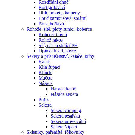
Rozdělání ohně
Rošt grilovací
Uhlí, brikety, kameny
Louč bambusová, solární
Pasta hořlavá
Rohože, sítě, ploty stínící, koberce
Koberec travní
Rohož rákos
Síť, páska stínící PH
Upínka k síti, pásce
Sekery a příslušenství, kalače, klíny
Kalač
Klín štípací
Klínek
Mačeta
Násada
Násada kalač
Násada sekera
Poříz
Sekera
Sekera camping
Sekera tesařská
Sekera univerzální
Sekera štípací
Skleníky, pařeniště, fóliovníky