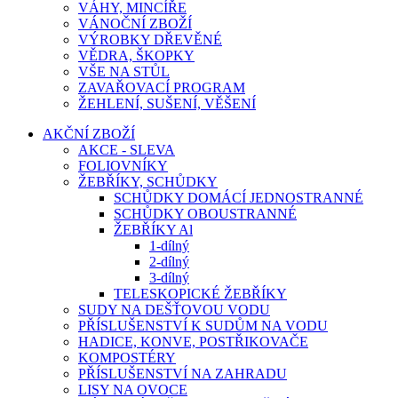
VÁHY, MINCÍŘE
VÁNOČNÍ ZBOŽÍ
VÝROBKY DŘEVĚNÉ
VĚDRA, ŠKOPKY
VŠE NA STŮL
ZAVAŘOVACÍ PROGRAM
ŽEHLENÍ, SUŠENÍ, VĚŠENÍ
AKČNÍ ZBOŽÍ
AKCE - SLEVA
FOLIOVNÍKY
ŽEBŘÍKY, SCHŮDKY
SCHŮDKY DOMÁCÍ JEDNOSTRANNÉ
SCHŮDKY OBOUSTRANNÉ
ŽEBŘÍKY Al
1-dílný
2-dílný
3-dílný
TELESKOPICKÉ ŽEBŘÍKY
SUDY NA DEŠŤOVOU VODU
PŘÍSLUŠENSTVÍ K SUDŮM NA VODU
HADICE, KONVE, POSTŘIKOVAČE
KOMPOSTÉRY
PŘÍSLUŠENSTVÍ NA ZAHRADU
LISY NA OVOCE