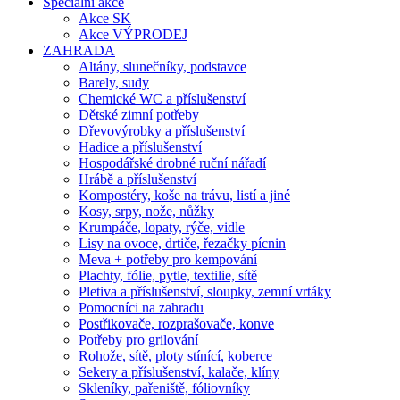
Speciální akce
Akce SK
Akce VÝPRODEJ
ZAHRADA
Altány, slunečníky, podstavce
Barely, sudy
Chemické WC a příslušenství
Dětské zimní potřeby
Dřevovýrobky a příslušenství
Hadice a příslušenství
Hospodářské drobné ruční nářadí
Hrábě a příslušenství
Kompostéry, koše na trávu, listí a jiné
Kosy, srpy, nože, nůžky
Krumpáče, lopaty, rýče, vidle
Lisy na ovoce, drtiče, řezačky pícnin
Meva + potřeby pro kempování
Plachty, fólie, pytle, textilie, sítě
Pletiva a příslušenství, sloupky, zemní vrtáky
Pomocníci na zahradu
Postřikovače, rozprašovače, konve
Potřeby pro grilování
Rohože, sítě, ploty stínící, koberce
Sekery a příslušenství, kalače, klíny
Skleníky, pařeniště, fóliovníky