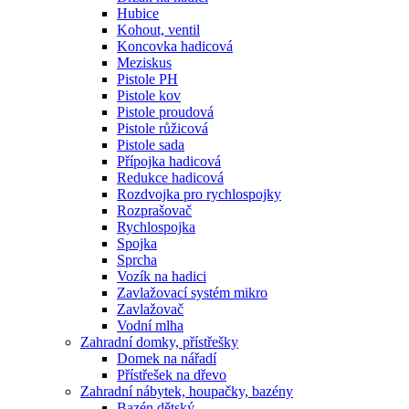
Hubice
Kohout, ventil
Koncovka hadicová
Meziskus
Pistole PH
Pistole kov
Pistole proudová
Pistole růžicová
Pistole sada
Přípojka hadicová
Redukce hadicová
Rozdvojka pro rychlospojky
Rozprašovač
Rychlospojka
Spojka
Sprcha
Vozík na hadici
Zavlažovací systém mikro
Zavlažovač
Vodní mlha
Zahradní domky, přístřešky
Domek na nářadí
Přístřešek na dřevo
Zahradní nábytek, houpačky, bazény
Bazén dětský