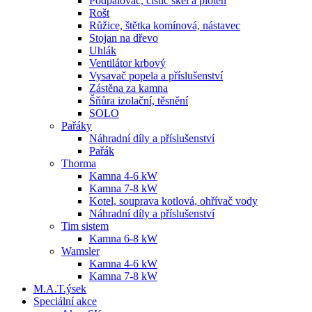
Podpalovač, čistič skel a ploten
Rošt
Růžice, štětka komínová, nástavec
Stojan na dřevo
Uhlák
Ventilátor krbový
Vysavač popela a příslušenství
Zástěna za kamna
Šňůra izolační, těsnění
SOLO
Pařáky
Náhradní díly a příslušenství
Pařák
Thorma
Kamna 4-6 kW
Kamna 7-8 kW
Kotel, souprava kotlová, ohřívač vody
Náhradní díly a příslušenství
Tim sistem
Kamna 6-8 kW
Wamsler
Kamna 4-6 kW
Kamna 7-8 kW
M.A.T.ýsek
Speciální akce