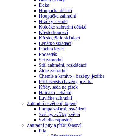
Deka
Houpačka dětská
Houpačka zahradní
Hračky k vodě
Kolečko zahradní dětské
Křeslo houpací
Křeslo, židle skládací
Lehátko skládací
Plachta krycí
Podsedák
Set zahradní
Stůl zahradní, rozkládací
Židle zahradní
Chemie a krmivo - bazény, jezírka
Příslušenství bazény, jezírka
Křídy, sada na písek
Hamaka, lehátko
Lavička zahradní
Zahradní osvětlení, topení
Lampa solární, osvětlení
Svícny, svíčky, světla
Svítidlo zápustné
Zahradní pily a příslušenství
Pila