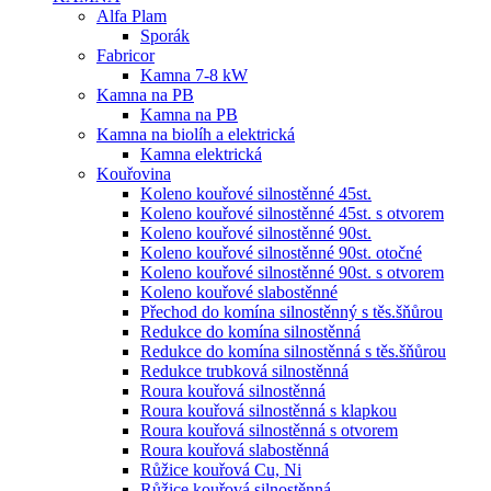
Alfa Plam
Sporák
Fabricor
Kamna 7-8 kW
Kamna na PB
Kamna na PB
Kamna na biolíh a elektrická
Kamna elektrická
Kouřovina
Koleno kouřové silnostěnné 45st.
Koleno kouřové silnostěnné 45st. s otvorem
Koleno kouřové silnostěnné 90st.
Koleno kouřové silnostěnné 90st. otočné
Koleno kouřové silnostěnné 90st. s otvorem
Koleno kouřové slabostěnné
Přechod do komína silnostěnný s těs.šňůrou
Redukce do komína silnostěnná
Redukce do komína silnostěnná s těs.šňůrou
Redukce trubková silnostěnná
Roura kouřová silnostěnná
Roura kouřová silnostěnná s klapkou
Roura kouřová silnostěnná s otvorem
Roura kouřová slabostěnná
Růžice kouřová Cu, Ni
Růžice kouřová silnostěnná