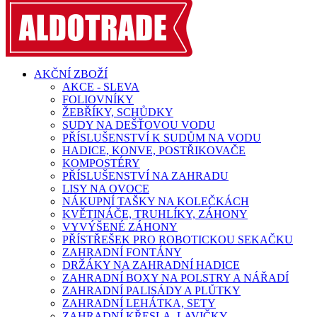
AKČNÍ ZBOŽÍ
AKCE - SLEVA
FOLIOVNÍKY
ŽEBŘÍKY, SCHŮDKY
SUDY NA DEŠŤOVOU VODU
PŘÍSLUŠENSTVÍ K SUDŮM NA VODU
HADICE, KONVE, POSTŘIKOVAČE
KOMPOSTÉRY
PŘÍSLUŠENSTVÍ NA ZAHRADU
LISY NA OVOCE
NÁKUPNÍ TAŠKY NA KOLEČKÁCH
KVĚTINÁČE, TRUHLÍKY, ZÁHONY
VYVÝŠENÉ ZÁHONY
PŘÍSTŘEŠEK PRO ROBOTICKOU SEKAČKU
ZAHRADNÍ FONTÁNY
DRŽÁKY NA ZAHRADNÍ HADICE
ZAHRADNÍ BOXY NA POLSTRY A NÁŘADÍ
ZAHRADNÍ PALISÁDY A PLŮTKY
ZAHRADNÍ LEHÁTKA, SETY
ZAHRADNÍ KŘESLA, LAVIČKY