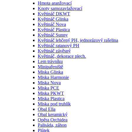
Hmota aranžovací
Knoty samozavlažovací
Květináč DKWT
Květináč Glinka
Květináč Nova
Květináč Plastica
Květináč Sunny
Květináč lehčený PH, jednorázový rašelina
Květináč ratanový PH
Květináč závěsný
Květináč, dekorace plech.
Lem trávníku
Minipařeniště
Miska Glinka
Miska Harmonie
Miska Nova
Miska PCE
Miska PKWT
Miska Plastica
Miska pod truhlík
Obal Ella
Obal keramický
Opěra Orchidea
Palisáda, záhon
Plůtek