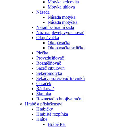
Motyka srdcovitá
Motyka úhlová
Násada
Násada motyka
Násada motyčka
Nářadí zahradní sada
Nůž na plevel, vypichovač
Okopávačka
Okopávačka
Okopávačka srdíčko
Plečka
Provzdušňovač
Rozmělňovač
Sazeč cibulovin
Sekeromotyka
Sekáč, prořezávač trávníků
Česáček
Řádkovač
Škrabka
Rozmetadlo hnojiva ruční
Hrábě a příslušenství
Hrabičky
Hrabiště rozpínka
Hrábě
Hrábě PH