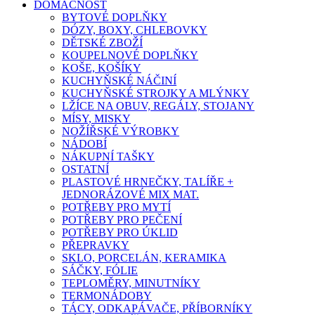
DOMÁCNOST
BYTOVÉ DOPLŇKY
DÓZY, BOXY, CHLEBOVKY
DĚTSKÉ ZBOŽÍ
KOUPELNOVÉ DOPLŇKY
KOŠE, KOŠÍKY
KUCHYŇSKÉ NÁČINÍ
KUCHYŇSKÉ STROJKY A MLÝNKY
LŽÍCE NA OBUV, REGÁLY, STOJANY
MÍSY, MISKY
NOŽÍŘSKÉ VÝROBKY
NÁDOBÍ
NÁKUPNÍ TAŠKY
OSTATNÍ
PLASTOVÉ HRNEČKY, TALÍŘE +
JEDNORÁZOVÉ MIX MAT.
POTŘEBY PRO MYTÍ
POTŘEBY PRO PEČENÍ
POTŘEBY PRO ÚKLID
PŘEPRAVKY
SKLO, PORCELÁN, KERAMIKA
SÁČKY, FÓLIE
TEPLOMĚRY, MINUTNÍKY
TERMONÁDOBY
TÁCY, ODKAPÁVAČE, PŘÍBORNÍKY