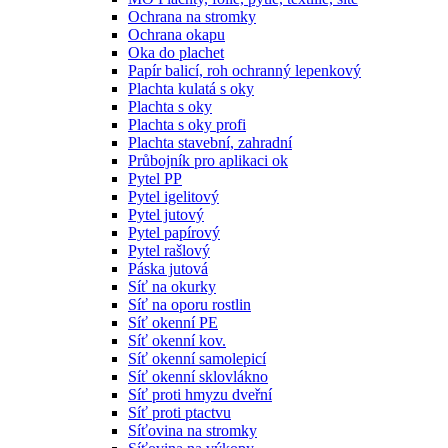
Ochrana na stromky
Ochrana okapu
Oka do plachet
Papír balicí, roh ochranný lepenkový
Plachta kulatá s oky
Plachta s oky
Plachta s oky profi
Plachta stavební, zahradní
Průbojník pro aplikaci ok
Pytel PP
Pytel igelitový
Pytel jutový
Pytel papírový
Pytel rašlový
Páska jutová
Síť na okurky
Síť na oporu rostlin
Síť okenní PE
Síť okenní kov.
Síť okenní samolepicí
Síť okenní sklovlákno
Síť proti hmyzu dveřní
Síť proti ptactvu
Síťovina na stromky