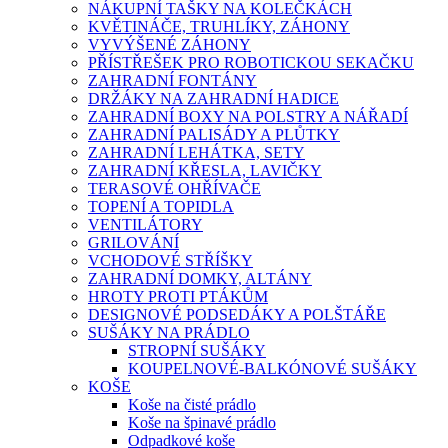
NÁKUPNÍ TAŠKY NA KOLEČKÁCH
KVĚTINÁČE, TRUHLÍKY, ZÁHONY
VYVÝŠENÉ ZÁHONY
PŘÍSTŘEŠEK PRO ROBOTICKOU SEKAČKU
ZAHRADNÍ FONTÁNY
DRŽÁKY NA ZAHRADNÍ HADICE
ZAHRADNÍ BOXY NA POLSTRY A NÁŘADÍ
ZAHRADNÍ PALISÁDY A PLŮTKY
ZAHRADNÍ LEHÁTKA, SETY
ZAHRADNÍ KŘESLA, LAVIČKY
TERASOVÉ OHŘÍVAČE
TOPENÍ A TOPIDLA
VENTILÁTORY
GRILOVÁNÍ
VCHODOVÉ STŘÍŠKY
ZAHRADNÍ DOMKY, ALTÁNY
HROTY PROTI PTÁKŮM
DESIGNOVÉ PODSEDÁKY A POLŠTÁŘE
SUŠÁKY NA PRÁDLO
STROPNÍ SUŠÁKY
KOUPELNOVÉ-BALKÓNOVÉ SUŠÁKY
KOŠE
Koše na čisté prádlo
Koše na špinavé prádlo
Odpadkové koše