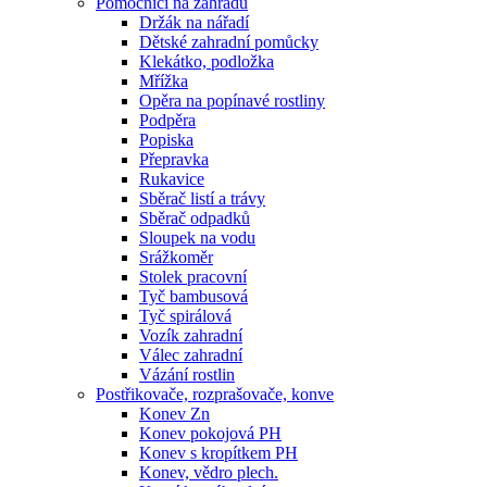
Pomocníci na zahradu
Držák na nářadí
Dětské zahradní pomůcky
Klekátko, podložka
Mřížka
Opěra na popínavé rostliny
Podpěra
Popiska
Přepravka
Rukavice
Sběrač listí a trávy
Sběrač odpadků
Sloupek na vodu
Srážkoměr
Stolek pracovní
Tyč bambusová
Tyč spirálová
Vozík zahradní
Válec zahradní
Vázání rostlin
Postřikovače, rozprašovače, konve
Konev Zn
Konev pokojová PH
Konev s kropítkem PH
Konev, vědro plech.