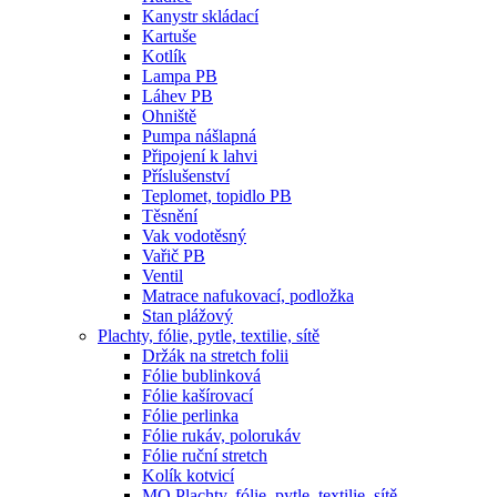
Kanystr skládací
Kartuše
Kotlík
Lampa PB
Láhev PB
Ohniště
Pumpa nášlapná
Připojení k lahvi
Příslušenství
Teplomet, topidlo PB
Těsnění
Vak vodotěsný
Vařič PB
Ventil
Matrace nafukovací, podložka
Stan plážový
Plachty, fólie, pytle, textilie, sítě
Držák na stretch folii
Fólie bublinková
Fólie kašírovací
Fólie perlinka
Fólie rukáv, polorukáv
Fólie ruční stretch
Kolík kotvicí
MO Plachty, fólie, pytle, textilie, sítě