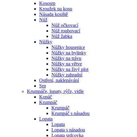
Kososrp
Kroužek na kosu
Násada kosiště
Nůž
Nůž očkovací
Nůž roubovací
Nůž žabka
Nůžky
Nůžky housenice
Nůžky na bylinky
Nůžky na trávu
Nůžky na větve
Nůžky na živý plot
Nůžky zahradní
Ostření, naklepávání
Srp
Krumpáče, lopaty, rýče, vidle
Kopáč
Krumpáč
Krumpáč
Krumpáč s násadou
Lopata
Lopata
Lopata s násadou
Lopata srdcovka