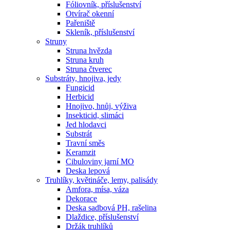
Fóliovník, příslušenství
Otvírač okenní
Pařeniště
Skleník, příslušenství
Struny
Struna hvězda
Struna kruh
Struna čtverec
Substráty, hnojiva, jedy
Fungicid
Herbicid
Hnojivo, hnůj, výživa
Insekticid, slimáci
Jed hlodavci
Substrát
Travní směs
Keramzit
Cibuloviny jarní MO
Deska lepová
Truhlíky, květináče, lemy, palisády
Amfora, mísa, váza
Dekorace
Deska sadbová PH, rašelina
Dlaždice, příslušenství
Držák truhlíků