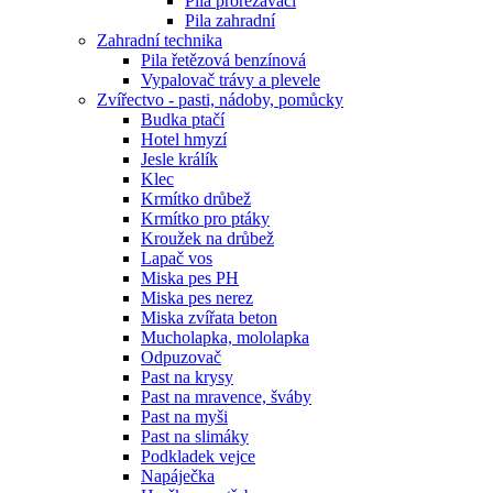
Pila prořezávací
Pila zahradní
Zahradní technika
Pila řetězová benzínová
Vypalovač trávy a plevele
Zvířectvo - pasti, nádoby, pomůcky
Budka ptačí
Hotel hmyzí
Jesle králík
Klec
Krmítko drůbež
Krmítko pro ptáky
Kroužek na drůbež
Lapač vos
Miska pes PH
Miska pes nerez
Miska zvířata beton
Mucholapka, mololapka
Odpuzovač
Past na krysy
Past na mravence, šváby
Past na myši
Past na slimáky
Podkladek vejce
Napáječka