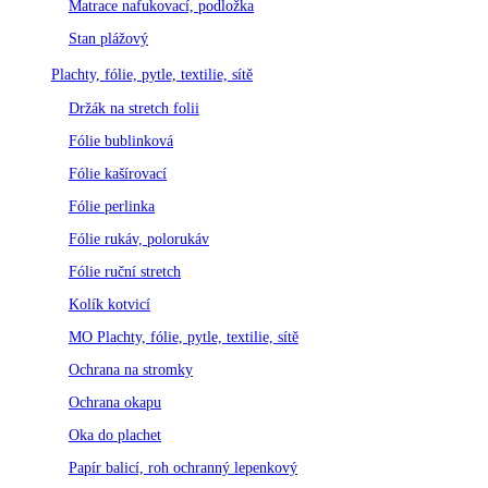
Matrace nafukovací, podložka
Stan plážový
Plachty, fólie, pytle, textilie, sítě
Držák na stretch folii
Fólie bublinková
Fólie kašírovací
Fólie perlinka
Fólie rukáv, polorukáv
Fólie ruční stretch
Kolík kotvicí
MO Plachty, fólie, pytle, textilie, sítě
Ochrana na stromky
Ochrana okapu
Oka do plachet
Papír balicí, roh ochranný lepenkový