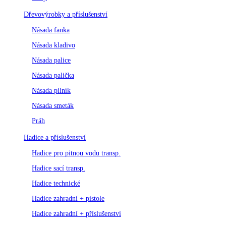
Dřevovýrobky a příslušenství
Násada fanka
Násada kladivo
Násada palice
Násada palička
Násada pilník
Násada smeták
Práh
Hadice a příslušenství
Hadice pro pitnou vodu transp.
Hadice sací transp.
Hadice technické
Hadice zahradní + pistole
Hadice zahradní + příslušenství