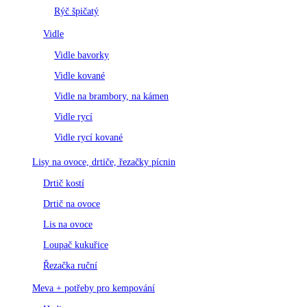
Rýč špičatý
Vidle
Vidle bavorky
Vidle kované
Vidle na brambory, na kámen
Vidle rycí
Vidle rycí kované
Lisy na ovoce, drtiče, řezačky pícnin
Drtič kostí
Drtič na ovoce
Lis na ovoce
Loupač kukuřice
Řezačka ruční
Meva + potřeby pro kempování