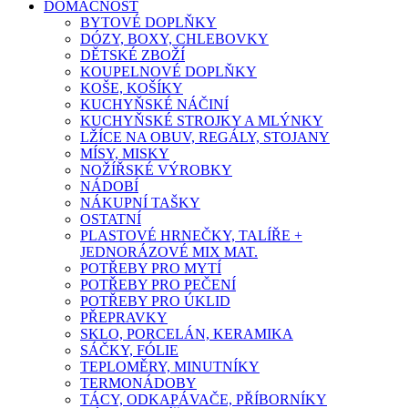
DOMÁCNOST
BYTOVÉ DOPLŇKY
DÓZY, BOXY, CHLEBOVKY
DĚTSKÉ ZBOŽÍ
KOUPELNOVÉ DOPLŇKY
KOŠE, KOŠÍKY
KUCHYŇSKÉ NÁČINÍ
KUCHYŇSKÉ STROJKY A MLÝNKY
LŽÍCE NA OBUV, REGÁLY, STOJANY
MÍSY, MISKY
NOŽÍŘSKÉ VÝROBKY
NÁDOBÍ
NÁKUPNÍ TAŠKY
OSTATNÍ
PLASTOVÉ HRNEČKY, TALÍŘE +
JEDNORÁZOVÉ MIX MAT.
POTŘEBY PRO MYTÍ
POTŘEBY PRO PEČENÍ
POTŘEBY PRO ÚKLID
PŘEPRAVKY
SKLO, PORCELÁN, KERAMIKA
SÁČKY, FÓLIE
TEPLOMĚRY, MINUTNÍKY
TERMONÁDOBY
TÁCY, ODKAPÁVAČE, PŘÍBORNÍKY