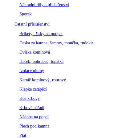
Náhradní díly a příslušenství
Sporák
Ostatní příslušenství
Brikety, třísky na podpal
Deska za kamna, šamoty, moučka, rudokit
Dvířka komínová
Háček, pohrabáč, lopatka
Izolace plotny
Kartáč komínový, rourový
Klapka zatápěcí
Koš krbový
Krbové nářadí
Nádoba na popel
Plech pod kamna
Plát