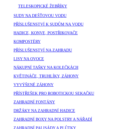
TELESKOPICKÉ ŽEBŘÍKY
SUDY NA DEŠŤOVOU VODU
PŘÍSLUŠENSTVÍ K SUDŮM NA VODU
HADICE, KONVE, POSTŘIKOVAČE
KOMPOSTÉRY
PŘÍSLUŠENSTVÍ NA ZAHRADU
LISY NA OVOCE
NÁKUPNÍ TAŠKY NA KOLEČKÁCH
KVĚTINÁČE, TRUHLÍKY, ZÁHONY
VYVÝŠENÉ ZÁHONY
PŘÍSTŘEŠEK PRO ROBOTICKOU SEKAČKU
ZAHRADNÍ FONTÁNY
DRŽÁKY NA ZAHRADNÍ HADICE
ZAHRADNÍ BOXY NA POLSTRY A NÁŘADÍ
ZAHRADNÍ PALISÁDY A PLŮTKY