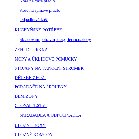
Koše na čisté prádlo
Koše na špinavé prádlo
Odpadkové koše
KUCHYŃSKÉ POTŘEBY
Skladování potravin, dózy, termonádoby
ŽEHLICÍ PRKNA
MOPY A ÚKLIDOVÉ POMŮCKY
STOJANY NA VÁNOČNÍ STROMEK
DĚTSKÉ ZBOŽÍ
POŘADAČE NA ŠROUBKY
DEMIŽONY
CHOVATELSTVÍ
ŠKRABADLA A ODPOČÍVADLA
ÚLOŽNÉ BOXY
ÚLOŽNÉ KOMODY