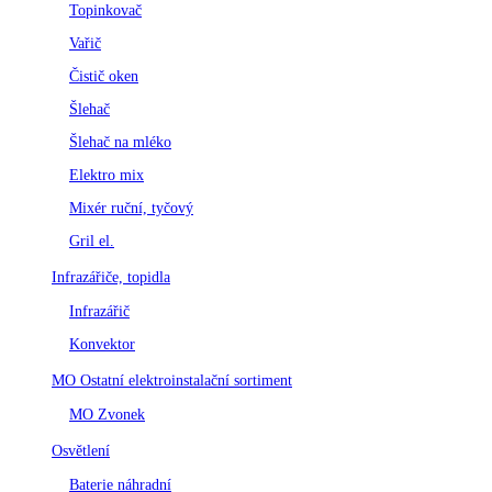
Topinkovač
Vařič
Čistič oken
Šlehač
Šlehač na mléko
Elektro mix
Mixér ruční, tyčový
Gril el.
Infrazářiče, topidla
Infrazářič
Konvektor
MO Ostatní elektroinstalační sortiment
MO Zvonek
Osvětlení
Baterie náhradní