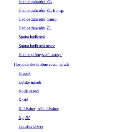
Hadice zahradní ZE
Hadice zahradní ZE transp.
Hadice zahradní transp.
Hadice zahradní ŽL
Spona hadicová
Spona hadicová nerez
Hadice průmysová transp.
Hospodářské drobné ruční nářadí
Drápek
Dětské nářadí
Kolík sázecí
Koště
Kultivátor, rolkultivátor
Kypřič
Lopatka sázecí