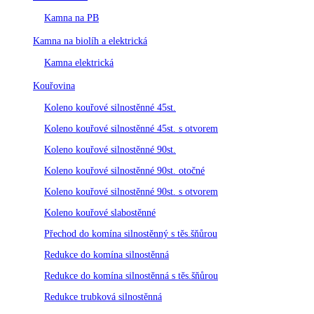
Kamna na PB
Kamna na biolíh a elektrická
Kamna elektrická
Kouřovina
Koleno kouřové silnostěnné 45st.
Koleno kouřové silnostěnné 45st. s otvorem
Koleno kouřové silnostěnné 90st.
Koleno kouřové silnostěnné 90st. otočné
Koleno kouřové silnostěnné 90st. s otvorem
Koleno kouřové slabostěnné
Přechod do komína silnostěnný s těs.šňůrou
Redukce do komína silnostěnná
Redukce do komína silnostěnná s těs.šňůrou
Redukce trubková silnostěnná