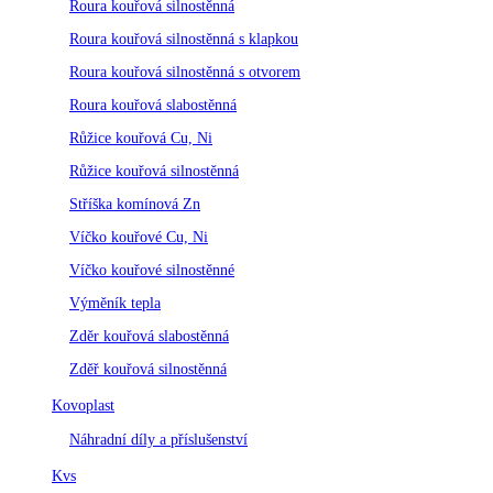
Roura kouřová silnostěnná
Roura kouřová silnostěnná s klapkou
Roura kouřová silnostěnná s otvorem
Roura kouřová slabostěnná
Růžice kouřová Cu, Ni
Růžice kouřová silnostěnná
Stříška komínová Zn
Víčko kouřové Cu, Ni
Víčko kouřové silnostěnné
Výměník tepla
Zděr kouřová slabostěnná
Zděř kouřová silnostěnná
Kovoplast
Náhradní díly a příslušenství
Kvs