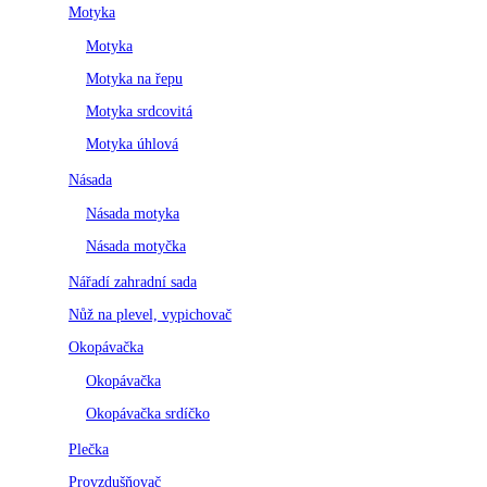
Motyka
Motyka
Motyka na řepu
Motyka srdcovitá
Motyka úhlová
Násada
Násada motyka
Násada motyčka
Nářadí zahradní sada
Nůž na plevel, vypichovač
Okopávačka
Okopávačka
Okopávačka srdíčko
Plečka
Provzdušňovač