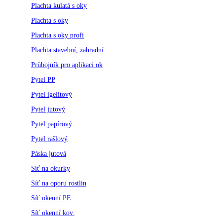
Plachta kulatá s oky
Plachta s oky
Plachta s oky profi
Plachta stavební, zahradní
Průbojník pro aplikaci ok
Pytel PP
Pytel igelitový
Pytel jutový
Pytel papírový
Pytel rašlový
Páska jutová
Síť na okurky
Síť na oporu rostlin
Síť okenní PE
Síť okenní kov.