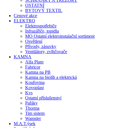
SCHRÁNKY A TREZORY
OSTATNÍ
BYTOVÝ TEXTIL
Cenové akce
ELEKTRO
Elektrospotřebiče
Infrazářiče, topidla
MO Ostatní elektroinstalační sortiment
Osvětlení
Přívody, zásuvky
Ventilátory, zvlhčovače
KAMNA
Alfa Plam
Fabricor
Kamna na PB
Kamna na biolíh a elektrická
Kouřovina
Kovoplast
Kvs
Ostatní příslušenství
Pařáky
Thorma
Tim sistem
Wamsler
M.A.T.ýsek