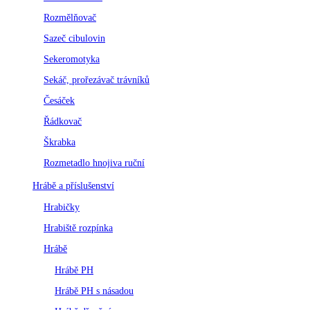
Rozmělňovač
Sazeč cibulovin
Sekeromotyka
Sekáč, prořezávač trávníků
Česáček
Řádkovač
Škrabka
Rozmetadlo hnojiva ruční
Hrábě a příslušenství
Hrabičky
Hrabiště rozpínka
Hrábě
Hrábě PH
Hrábě PH s násadou