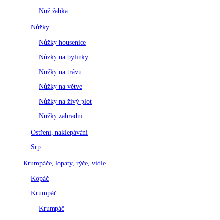
Nůž žabka
Nůžky
Nůžky housenice
Nůžky na bylinky
Nůžky na trávu
Nůžky na větve
Nůžky na živý plot
Nůžky zahradní
Ostření, naklepávání
Srp
Krumpáče, lopaty, rýče, vidle
Kopáč
Krumpáč
Krumpáč