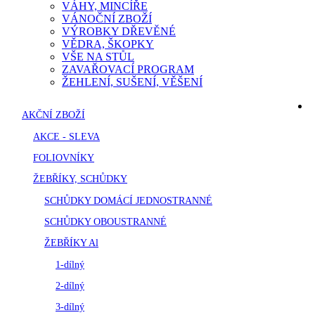
VÁHY, MINCÍŘE
VÁNOČNÍ ZBOŽÍ
VÝROBKY DŘEVĚNÉ
VĚDRA, ŠKOPKY
VŠE NA STŮL
ZAVAŘOVACÍ PROGRAM
ŽEHLENÍ, SUŠENÍ, VĚŠENÍ
AKČNÍ ZBOŽÍ
AKCE - SLEVA
FOLIOVNÍKY
ŽEBŘÍKY, SCHŮDKY
SCHŮDKY DOMÁCÍ JEDNOSTRANNÉ
SCHŮDKY OBOUSTRANNÉ
ŽEBŘÍKY Al
1-dílný
2-dílný
3-dílný