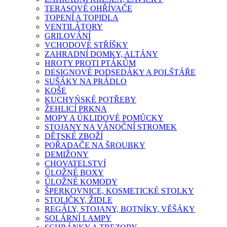
TERASOVÉ OHŘÍVAČE
TOPENÍ A TOPIDLA
VENTILÁTORY
GRILOVÁNÍ
VCHODOVÉ STŘÍŠKY
ZAHRADNÍ DOMKY, ALTÁNY
HROTY PROTI PTÁKŮM
DESIGNOVÉ PODSEDÁKY A POLŠTÁŘE
SUŠÁKY NA PRÁDLO
KOŠE
KUCHYŃSKÉ POTŘEBY
ŽEHLICÍ PRKNA
MOPY A ÚKLIDOVÉ POMŮCKY
STOJANY NA VÁNOČNÍ STROMEK
DĚTSKÉ ZBOŽÍ
POŘADAČE NA ŠROUBKY
DEMIŽONY
CHOVATELSTVÍ
ÚLOŽNÉ BOXY
ÚLOŽNÉ KOMODY
ŠPERKOVNICE, KOSMETICKÉ STOLKY
STOLIČKY, ŽIDLE
REGÁLY, STOJANY, BOTNÍKY, VĚŠÁKY
SOLÁRNÍ LAMPY