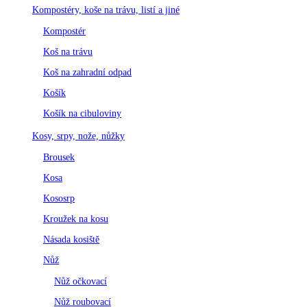
Kompostéry, koše na trávu, listí a jiné
Kompostér
Koš na trávu
Koš na zahradní odpad
Košík
Košík na cibuloviny
Kosy, srpy, nože, nůžky
Brousek
Kosa
Kososrp
Kroužek na kosu
Násada kosiště
Nůž
Nůž očkovací
Nůž roubovací