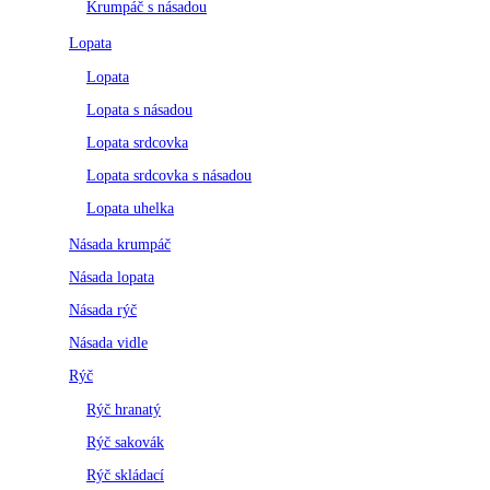
Krumpáč s násadou
Lopata
Lopata
Lopata s násadou
Lopata srdcovka
Lopata srdcovka s násadou
Lopata uhelka
Násada krumpáč
Násada lopata
Násada rýč
Násada vidle
Rýč
Rýč hranatý
Rýč sakovák
Rýč skládací