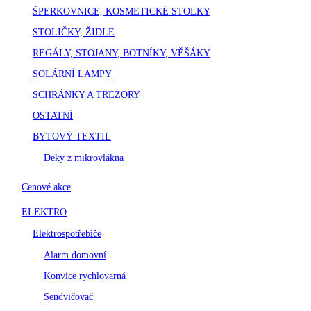
ŠPERKOVNICE, KOSMETICKÉ STOLKY
STOLIČKY, ŽIDLE
REGÁLY, STOJANY, BOTNÍKY, VĚŠÁKY
SOLÁRNÍ LAMPY
SCHRÁNKY A TREZORY
OSTATNÍ
BYTOVÝ TEXTIL
Deky z mikrovlákna
Cenové akce
ELEKTRO
Elektrospotřebiče
Alarm domovní
Konvice rychlovarná
Sendvičovač