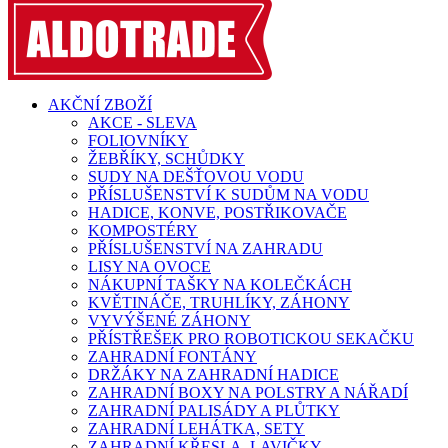
AKČNÍ ZBOŽÍ
AKCE - SLEVA
FOLIOVNÍKY
ŽEBŘÍKY, SCHŮDKY
SUDY NA DEŠŤOVOU VODU
PŘÍSLUŠENSTVÍ K SUDŮM NA VODU
HADICE, KONVE, POSTŘIKOVAČE
KOMPOSTÉRY
PŘÍSLUŠENSTVÍ NA ZAHRADU
LISY NA OVOCE
NÁKUPNÍ TAŠKY NA KOLEČKÁCH
KVĚTINÁČE, TRUHLÍKY, ZÁHONY
VYVÝŠENÉ ZÁHONY
PŘÍSTŘEŠEK PRO ROBOTICKOU SEKAČKU
ZAHRADNÍ FONTÁNY
DRŽÁKY NA ZAHRADNÍ HADICE
ZAHRADNÍ BOXY NA POLSTRY A NÁŘADÍ
ZAHRADNÍ PALISÁDY A PLŮTKY
ZAHRADNÍ LEHÁTKA, SETY
ZAHRADNÍ KŘESLA, LAVIČKY