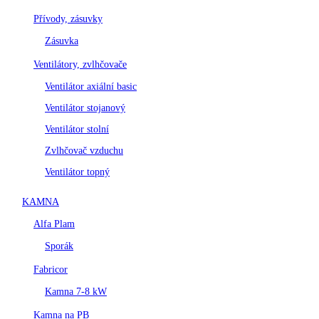
Přívody, zásuvky
Zásuvka
Ventilátory, zvlhčovače
Ventilátor axiální basic
Ventilátor stojanový
Ventilátor stolní
Zvlhčovač vzduchu
Ventilátor topný
KAMNA
Alfa Plam
Sporák
Fabricor
Kamna 7-8 kW
Kamna na PB