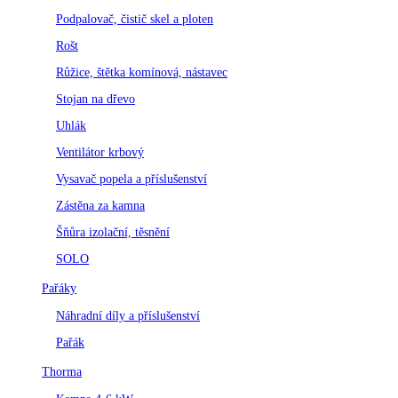
Podpalovač, čistič skel a ploten
Rošt
Růžice, štětka komínová, nástavec
Stojan na dřevo
Uhlák
Ventilátor krbový
Vysavač popela a příslušenství
Zástěna za kamna
Šňůra izolační, těsnění
SOLO
Pařáky
Náhradní díly a příslušenství
Pařák
Thorma