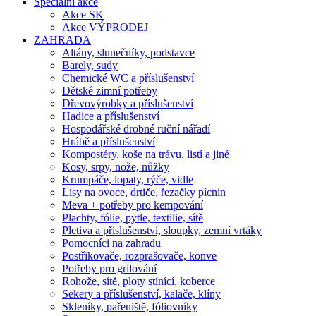
Speciální akce
Akce SK
Akce VÝPRODEJ
ZAHRADA
Altány, slunečníky, podstavce
Barely, sudy
Chemické WC a příslušenství
Dětské zimní potřeby
Dřevovýrobky a příslušenství
Hadice a příslušenství
Hospodářské drobné ruční nářadí
Hrábě a příslušenství
Kompostéry, koše na trávu, listí a jiné
Kosy, srpy, nože, nůžky
Krumpáče, lopaty, rýče, vidle
Lisy na ovoce, drtiče, řezačky pícnin
Meva + potřeby pro kempování
Plachty, fólie, pytle, textilie, sítě
Pletiva a příslušenství, sloupky, zemní vrtáky
Pomocníci na zahradu
Postřikovače, rozprašovače, konve
Potřeby pro grilování
Rohože, sítě, ploty stínící, koberce
Sekery a příslušenství, kalače, klíny
Skleníky, pařeniště, fóliovníky