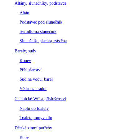
Altány, slunečníky, podstavce
Altán
Podstavec pod slunečník
Svítidlo na slunečník
Slunečník, plachta, zástěna
Barely, sudy
Konev
Příslušenství
Sud na vodu, barel
Vědro zahradní
Chemické WC a příslušenství
Náplň do toalety
Toaleta, umyvadlo
Dětské zimní potřeby
Boby