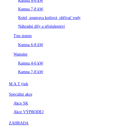
Kamna 4-6 kW
Kamna 7-8 kW
Kotel, souprava kotlová, ohřívač vody
Náhradní díly a příslušenství
Tim sistem
Kamna 6-8 kW
Wamsler
Kamna 4-6 kW
Kamna 7-8 kW
M.A.T.ýsek
Speciální akce
Akce SK
Akce VÝPRODEJ
ZAHRADA