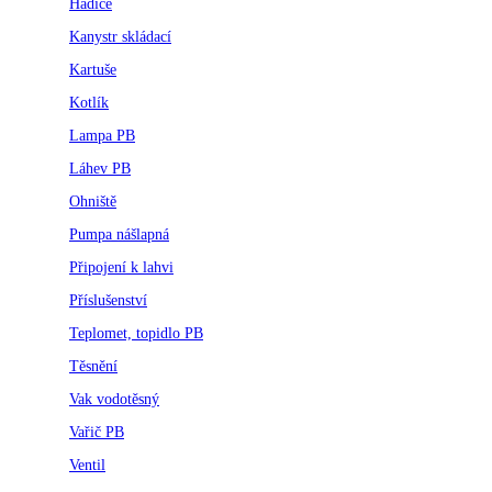
Hadice
Kanystr skládací
Kartuše
Kotlík
Lampa PB
Láhev PB
Ohniště
Pumpa nášlapná
Připojení k lahvi
Příslušenství
Teplomet, topidlo PB
Těsnění
Vak vodotěsný
Vařič PB
Ventil