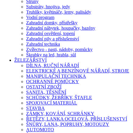
Struny
Substráty, hnojiva, jedy
Truhlíky, květináče, lemy, palisády
Vodní program
Zahradní domky, přístřešky
Zahradní nábytek, houpačky, bazény
Zahradní osvětlení, topení
Zahradní pily a příslušenství
Zahradní technika
Zvířectvo - pasti, nádoby, pomůcky
Škrabky na led, hrabla, sůl
ŽELEZÁŘSTVÍ
DÍLNA, RUČNÍ NÁŘADÍ
ELEKTRICKÉ A BENZÍNOVÉ NÁŘADÍ, STROJE
MANIPULAČNÍ TECHNIKA
OCHRANNÉ POMŮCKY
OSTATNÍ ZBOŽÍ
SANITA, TĚSNĚNÍ
SCHŮDKY, ŽEBŘÍKY, ŠTAFLE
SPOJOVACÍ MATERIÁL
STAVBA
ZÁMKY, KOVÁNÍ, SCHRÁNKY
ŘETĚZY, LANKA OCELOVÁ, PŘÍSLUŠENSTVÍ
ŠNŮRY, LANA, POPRUHY, MOTOUZY
AUTOMOTO