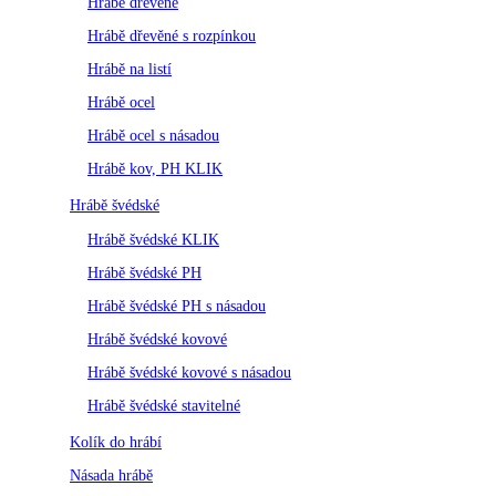
Hrábě dřevěné
Hrábě dřevěné s rozpínkou
Hrábě na listí
Hrábě ocel
Hrábě ocel s násadou
Hrábě kov, PH KLIK
Hrábě švédské
Hrábě švédské KLIK
Hrábě švédské PH
Hrábě švédské PH s násadou
Hrábě švédské kovové
Hrábě švédské kovové s násadou
Hrábě švédské stavitelné
Kolík do hrábí
Násada hrábě