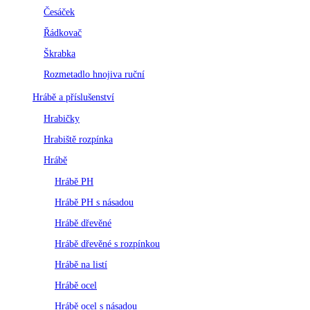
Česáček
Řádkovač
Škrabka
Rozmetadlo hnojiva ruční
Hrábě a příslušenství
Hrabičky
Hrabiště rozpínka
Hrábě
Hrábě PH
Hrábě PH s násadou
Hrábě dřevěné
Hrábě dřevěné s rozpínkou
Hrábě na listí
Hrábě ocel
Hrábě ocel s násadou