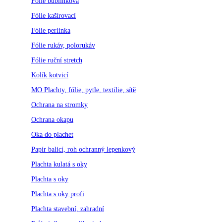
Fólie bublinková
Fólie kašírovací
Fólie perlinka
Fólie rukáv, polorukáv
Fólie ruční stretch
Kolík kotvicí
MO Plachty, fólie, pytle, textilie, sítě
Ochrana na stromky
Ochrana okapu
Oka do plachet
Papír balicí, roh ochranný lepenkový
Plachta kulatá s oky
Plachta s oky
Plachta s oky profi
Plachta stavební, zahradní