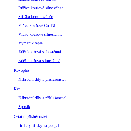
Růžice kouřová silnostěnná
Stříška komínová Zn
Víčko kouřové Cu, Ni
Víčko kouřové silnostěnné
Výměník tepla
Zděr kouřová slabostěnná
Zděř kouřová silnostěnná
Kovoplast
Náhradní díly a příslušenství
Kvs
Náhradní díly a příslušenství
Sporák
Ostatní příslušenství
Brikety, třísky na podpal