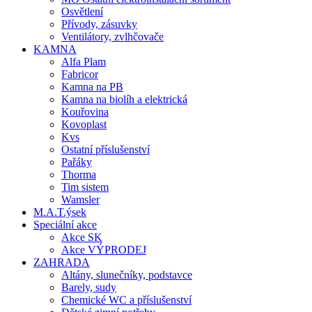
Osvětlení
Přívody, zásuvky
Ventilátory, zvlhčovače
KAMNA
Alfa Plam
Fabricor
Kamna na PB
Kamna na biolíh a elektrická
Kouřovina
Kovoplast
Kvs
Ostatní příslušenství
Pařáky
Thorma
Tim sistem
Wamsler
M.A.T.ýsek
Speciální akce
Akce SK
Akce VÝPRODEJ
ZAHRADA
Altány, slunečníky, podstavce
Barely, sudy
Chemické WC a příslušenství