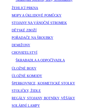
ŽEHLICÍ PRKNA
MOPY A ÚKLIDOVÉ POMŮCKY
STOJANY NA VÁNOČNÍ STROMEK
DĚTSKÉ ZBOŽÍ
POŘADAČE NA ŠROUBKY
DEMIŽONY
CHOVATELSTVÍ
ŠKRABADLA A ODPOČÍVADLA
ÚLOŽNÉ BOXY
ÚLOŽNÉ KOMODY
ŠPERKOVNICE, KOSMETICKÉ STOLKY
STOLIČKY, ŽIDLE
REGÁLY, STOJANY, BOTNÍKY, VĚŠÁKY
SOLÁRNÍ LAMPY