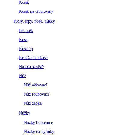
Košík
Košík na cibuloviny
Kosy, srpy, nože, nůžky
Brousek
Kosa
Kososrp
Kroužek na kosu
Násada kosiště
Nůž
Nůž očkovací
Nůž roubovací
Nůž žabka
Nůžky
Nůžky housenice
Nůžky na bylinky