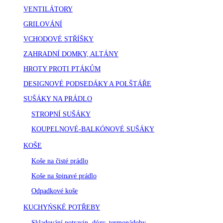
VENTILÁTORY
GRILOVÁNÍ
VCHODOVÉ STŘÍŠKY
ZAHRADNÍ DOMKY, ALTÁNY
HROTY PROTI PTÁKŮM
DESIGNOVÉ PODSEDÁKY A POLŠTÁŘE
SUŠÁKY NA PRÁDLO
STROPNÍ SUŠÁKY
KOUPELNOVÉ-BALKÓNOVÉ SUŠÁKY
KOŠE
Koše na čisté prádlo
Koše na špinavé prádlo
Odpadkové koše
KUCHYŃSKÉ POTŘEBY
Skladování potravin, dózy, termonádoby