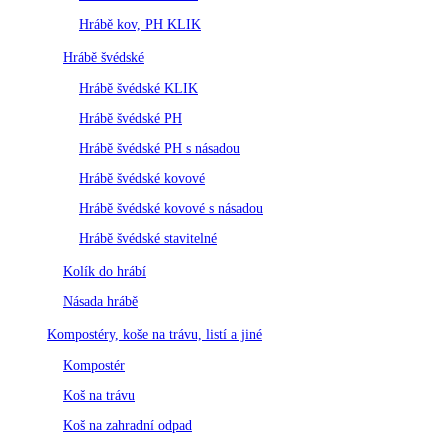
Hrábě kov, PH KLIK
Hrábě švédské
Hrábě švédské KLIK
Hrábě švédské PH
Hrábě švédské PH s násadou
Hrábě švédské kovové
Hrábě švédské kovové s násadou
Hrábě švédské stavitelné
Kolík do hrábí
Násada hrábě
Kompostéry, koše na trávu, listí a jiné
Kompostér
Koš na trávu
Koš na zahradní odpad