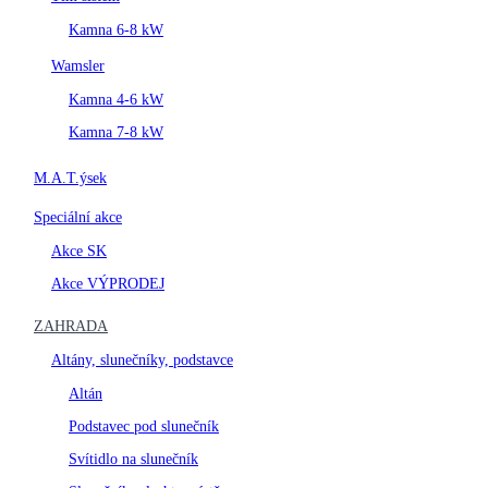
Kamna 6-8 kW
Wamsler
Kamna 4-6 kW
Kamna 7-8 kW
M.A.T.ýsek
Speciální akce
Akce SK
Akce VÝPRODEJ
ZAHRADA
Altány, slunečníky, podstavce
Altán
Podstavec pod slunečník
Svítidlo na slunečník