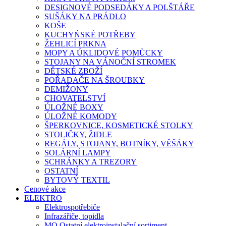
DESIGNOVÉ PODSEDÁKY A POLŠTÁŘE
SUŠÁKY NA PRÁDLO
KOŠE
KUCHYŃSKÉ POTŘEBY
ŽEHLICÍ PRKNA
MOPY A ÚKLIDOVÉ POMŮCKY
STOJANY NA VÁNOČNÍ STROMEK
DĚTSKÉ ZBOŽÍ
POŘADAČE NA ŠROUBKY
DEMIŽONY
CHOVATELSTVÍ
ÚLOŽNÉ BOXY
ÚLOŽNÉ KOMODY
ŠPERKOVNICE, KOSMETICKÉ STOLKY
STOLIČKY, ŽIDLE
REGÁLY, STOJANY, BOTNÍKY, VĚŠÁKY
SOLÁRNÍ LAMPY
SCHRÁNKY A TREZORY
OSTATNÍ
BYTOVÝ TEXTIL
Cenové akce
ELEKTRO
Elektrospotřebiče
Infrazářiče, topidla
MO Ostatní elektroinstalační sortiment