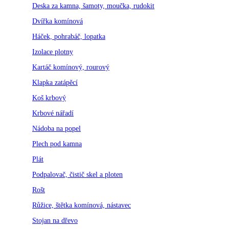
Deska za kamna, šamoty, moučka, rudokit
Dvířka komínová
Háček, pohrabáč, lopatka
Izolace plotny
Kartáč komínový, rourový
Klapka zatápěcí
Koš krbový
Krbové nářadí
Nádoba na popel
Plech pod kamna
Plát
Podpalovač, čistič skel a ploten
Rošt
Růžice, štětka komínová, nástavec
Stojan na dřevo