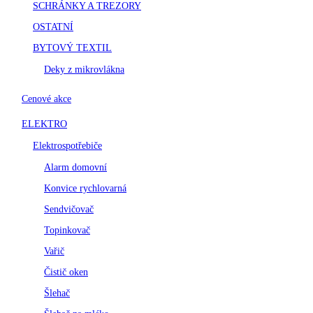
SCHRÁNKY A TREZORY
OSTATNÍ
BYTOVÝ TEXTIL
Deky z mikrovlákna
Cenové akce
ELEKTRO
Elektrospotřebiče
Alarm domovní
Konvice rychlovarná
Sendvičovač
Topinkovač
Vařič
Čistič oken
Šlehač