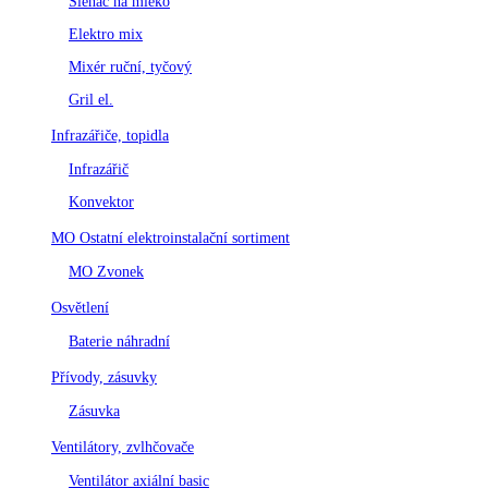
Šlehač na mléko
Elektro mix
Mixér ruční, tyčový
Gril el.
Infrazářiče, topidla
Infrazářič
Konvektor
MO Ostatní elektroinstalační sortiment
MO Zvonek
Osvětlení
Baterie náhradní
Přívody, zásuvky
Zásuvka
Ventilátory, zvlhčovače
Ventilátor axiální basic