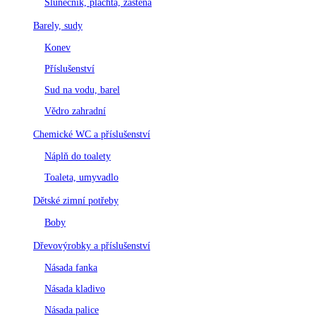
Slunečník, plachta, zástěna
Barely, sudy
Konev
Příslušenství
Sud na vodu, barel
Vědro zahradní
Chemické WC a příslušenství
Náplň do toalety
Toaleta, umyvadlo
Dětské zimní potřeby
Boby
Dřevovýrobky a příslušenství
Násada fanka
Násada kladivo
Násada palice