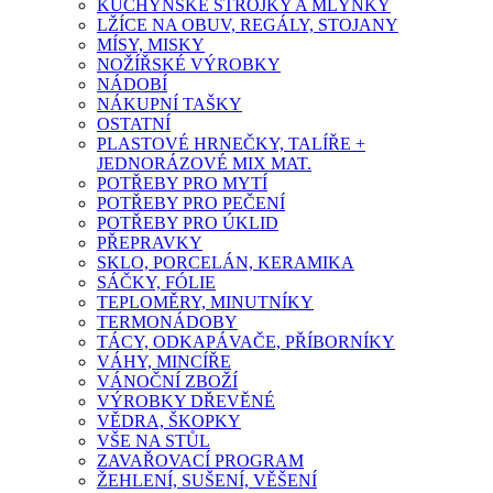
KUCHYŇSKÉ STROJKY A MLÝNKY
LŽÍCE NA OBUV, REGÁLY, STOJANY
MÍSY, MISKY
NOŽÍŘSKÉ VÝROBKY
NÁDOBÍ
NÁKUPNÍ TAŠKY
OSTATNÍ
PLASTOVÉ HRNEČKY, TALÍŘE +
JEDNORÁZOVÉ MIX MAT.
POTŘEBY PRO MYTÍ
POTŘEBY PRO PEČENÍ
POTŘEBY PRO ÚKLID
PŘEPRAVKY
SKLO, PORCELÁN, KERAMIKA
SÁČKY, FÓLIE
TEPLOMĚRY, MINUTNÍKY
TERMONÁDOBY
TÁCY, ODKAPÁVAČE, PŘÍBORNÍKY
VÁHY, MINCÍŘE
VÁNOČNÍ ZBOŽÍ
VÝROBKY DŘEVĚNÉ
VĚDRA, ŠKOPKY
VŠE NA STŮL
ZAVAŘOVACÍ PROGRAM
ŽEHLENÍ, SUŠENÍ, VĚŠENÍ