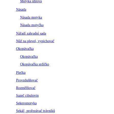
Motyka úhlová
Násada
Násada motyka
Násada motyčka
Nářadí zahradní sada
Nůž na plevel, vypichovač
Okopávačka
Okopávačka
Okopávačka srdíčko
Plečka
Provzdušňovač
Rozmělňovač
Sazeč cibulovin
Sekeromotyka
Sekáč, prořezávač trávníků