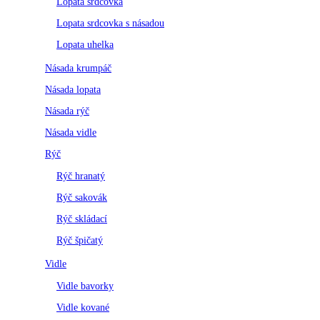
Lopata srdcovka
Lopata srdcovka s násadou
Lopata uhelka
Násada krumpáč
Násada lopata
Násada rýč
Násada vidle
Rýč
Rýč hranatý
Rýč sakovák
Rýč skládací
Rýč špičatý
Vidle
Vidle bavorky
Vidle kované