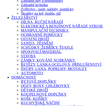
Zahradní pily a příslušenství
Zahradní technika
Zvířectvo - pasti, nádoby, pomůcky
Škrabky na led, hrabla, sůl
ŽELEZÁŘSTVÍ
DÍLNA, RUČNÍ NÁŘADÍ
ELEKTRICKÉ A BENZÍNOVÉ NÁŘADÍ, STROJE
MANIPULAČNÍ TECHNIKA
OCHRANNÉ POMŮCKY
OSTATNÍ ZBOŽÍ
SANITA, TĚSNĚNÍ
SCHŮDKY, ŽEBŘÍKY, ŠTAFLE
SPOJOVACÍ MATERIÁL
STAVBA
ZÁMKY, KOVÁNÍ, SCHRÁNKY
ŘETĚZY, LANKA OCELOVÁ, PŘÍSLUŠENSTVÍ
ŠNŮRY, LANA, POPRUHY, MOTOUZY
AUTOMOTO
DOMÁCNOST
BYTOVÉ DOPLŇKY
DÓZY, BOXY, CHLEBOVKY
DĚTSKÉ ZBOŽÍ
KOUPELNOVÉ DOPLŇKY
KOŠE, KOŠÍKY
KUCHYŇSKÉ NÁČINÍ