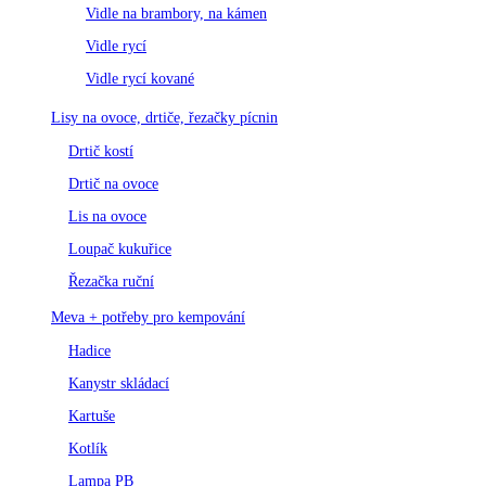
Vidle na brambory, na kámen
Vidle rycí
Vidle rycí kované
Lisy na ovoce, drtiče, řezačky pícnin
Drtič kostí
Drtič na ovoce
Lis na ovoce
Loupač kukuřice
Řezačka ruční
Meva + potřeby pro kempování
Hadice
Kanystr skládací
Kartuše
Kotlík
Lampa PB