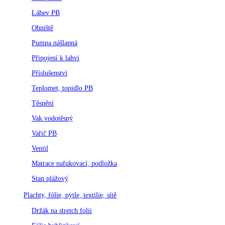
Láhev PB
Ohniště
Pumpa nášlapná
Připojení k lahvi
Příslušenství
Teplomet, topidlo PB
Těsnění
Vak vodotěsný
Vařič PB
Ventil
Matrace nafukovací, podložka
Stan plážový
Plachty, fólie, pytle, textilie, sítě
Držák na stretch folii