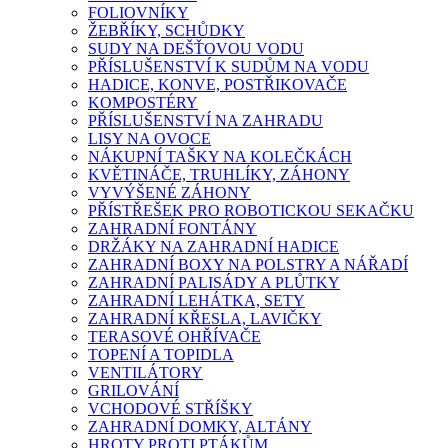
FOLIOVNÍKY
ŽEBŘÍKY, SCHŮDKY
SUDY NA DEŠŤOVOU VODU
PŘÍSLUŠENSTVÍ K SUDŮM NA VODU
HADICE, KONVE, POSTŘIKOVAČE
KOMPOSTÉRY
PŘÍSLUŠENSTVÍ NA ZAHRADU
LISY NA OVOCE
NÁKUPNÍ TAŠKY NA KOLEČKÁCH
KVĚTINÁČE, TRUHLÍKY, ZÁHONY
VYVÝŠENÉ ZÁHONY
PŘÍSTŘEŠEK PRO ROBOTICKOU SEKAČKU
ZAHRADNÍ FONTÁNY
DRŽÁKY NA ZAHRADNÍ HADICE
ZAHRADNÍ BOXY NA POLSTRY A NÁŘADÍ
ZAHRADNÍ PALISÁDY A PLŮTKY
ZAHRADNÍ LEHÁTKA, SETY
ZAHRADNÍ KŘESLA, LAVIČKY
TERASOVÉ OHŘÍVAČE
TOPENÍ A TOPIDLA
VENTILÁTORY
GRILOVÁNÍ
VCHODOVÉ STŘÍŠKY
ZAHRADNÍ DOMKY, ALTÁNY
HROTY PROTI PTÁKŮM