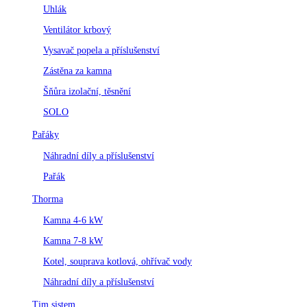
Uhlák
Ventilátor krbový
Vysavač popela a příslušenství
Zástěna za kamna
Šňůra izolační, těsnění
SOLO
Pařáky
Náhradní díly a příslušenství
Pařák
Thorma
Kamna 4-6 kW
Kamna 7-8 kW
Kotel, souprava kotlová, ohřívač vody
Náhradní díly a příslušenství
Tim sistem