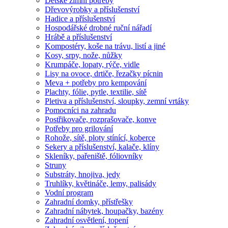
Dětské zimní potřeby
Dřevovýrobky a příslušenství
Hadice a příslušenství
Hospodářské drobné ruční nářadí
Hrábě a příslušenství
Kompostéry, koše na trávu, listí a jiné
Kosy, srpy, nože, nůžky
Krumpáče, lopaty, rýče, vidle
Lisy na ovoce, drtiče, řezačky pícnin
Meva + potřeby pro kempování
Plachty, fólie, pytle, textilie, sítě
Pletiva a příslušenství, sloupky, zemní vrtáky
Pomocníci na zahradu
Postřikovače, rozprašovače, konve
Potřeby pro grilování
Rohože, sítě, ploty stínící, koberce
Sekery a příslušenství, kalače, klíny
Skleníky, pařeniště, fóliovníky
Struny
Substráty, hnojiva, jedy
Truhlíky, květináče, lemy, palisády
Vodní program
Zahradní domky, přístřešky
Zahradní nábytek, houpačky, bazény
Zahradní osvětlení, topení