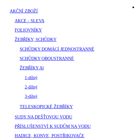
AKČNÍ ZBOŽÍ
AKCE - SLEVA
FOLIOVNÍKY
ŽEBŘÍKY, SCHŮDKY
SCHŮDKY DOMÁCÍ JEDNOSTRANNÉ
SCHŮDKY OBOUSTRANNÉ
ŽEBŘÍKY Al
1-dílný
2-dílný
3-dílný
TELESKOPICKÉ ŽEBŘÍKY
SUDY NA DEŠŤOVOU VODU
PŘÍSLUŠENSTVÍ K SUDŮM NA VODU
HADICE, KONVE, POSTŘIKOVAČE