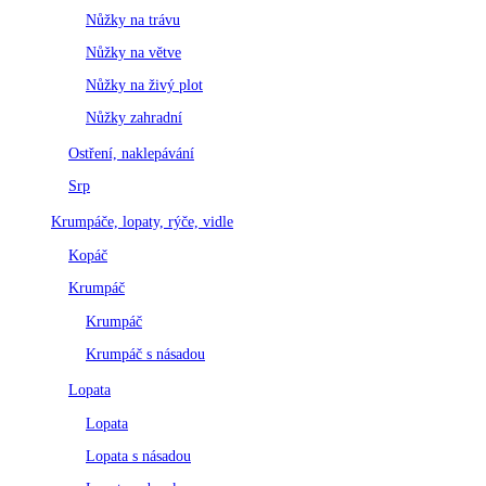
Nůžky na trávu
Nůžky na větve
Nůžky na živý plot
Nůžky zahradní
Ostření, naklepávání
Srp
Krumpáče, lopaty, rýče, vidle
Kopáč
Krumpáč
Krumpáč
Krumpáč s násadou
Lopata
Lopata
Lopata s násadou