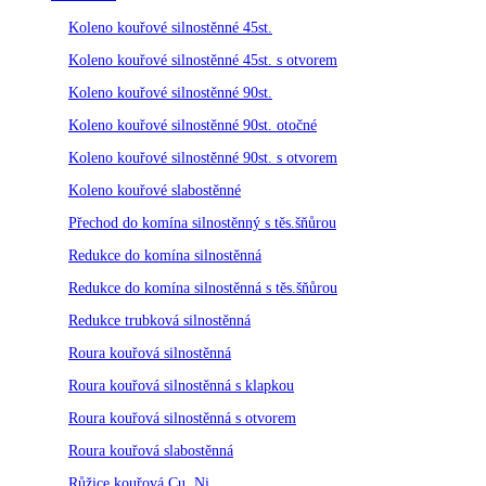
Koleno kouřové silnostěnné 45st.
Koleno kouřové silnostěnné 45st. s otvorem
Koleno kouřové silnostěnné 90st.
Koleno kouřové silnostěnné 90st. otočné
Koleno kouřové silnostěnné 90st. s otvorem
Koleno kouřové slabostěnné
Přechod do komína silnostěnný s těs.šňůrou
Redukce do komína silnostěnná
Redukce do komína silnostěnná s těs.šňůrou
Redukce trubková silnostěnná
Roura kouřová silnostěnná
Roura kouřová silnostěnná s klapkou
Roura kouřová silnostěnná s otvorem
Roura kouřová slabostěnná
Růžice kouřová Cu, Ni