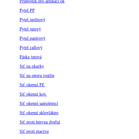
Průbojník pro aplikaci ok
Pytel PP
Pytel igelitový
Pytel jutový
Pytel papírový
Pytel rašlový
Páska jutová
Síť na okurky
Síť na oporu rostlin
Síť okenní PE
Síť okenní kov.
Síť okenní samolepicí
Síť okenní sklovlákno
Síť proti hmyzu dveřní
Síť proti ptactvu