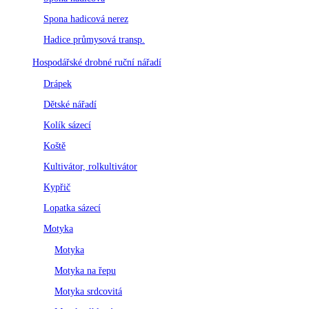
Spona hadicová nerez
Hadice průmysová transp.
Hospodářské drobné ruční nářadí
Drápek
Dětské nářadí
Kolík sázecí
Koště
Kultivátor, rolkultivátor
Kypřič
Lopatka sázecí
Motyka
Motyka
Motyka na řepu
Motyka srdcovitá