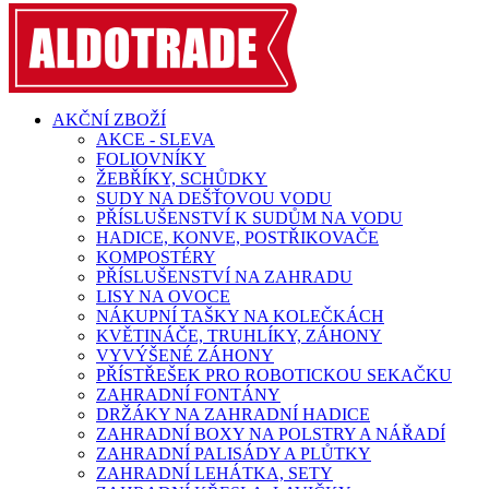
AKČNÍ ZBOŽÍ
AKCE - SLEVA
FOLIOVNÍKY
ŽEBŘÍKY, SCHŮDKY
SUDY NA DEŠŤOVOU VODU
PŘÍSLUŠENSTVÍ K SUDŮM NA VODU
HADICE, KONVE, POSTŘIKOVAČE
KOMPOSTÉRY
PŘÍSLUŠENSTVÍ NA ZAHRADU
LISY NA OVOCE
NÁKUPNÍ TAŠKY NA KOLEČKÁCH
KVĚTINÁČE, TRUHLÍKY, ZÁHONY
VYVÝŠENÉ ZÁHONY
PŘÍSTŘEŠEK PRO ROBOTICKOU SEKAČKU
ZAHRADNÍ FONTÁNY
DRŽÁKY NA ZAHRADNÍ HADICE
ZAHRADNÍ BOXY NA POLSTRY A NÁŘADÍ
ZAHRADNÍ PALISÁDY A PLŮTKY
ZAHRADNÍ LEHÁTKA, SETY