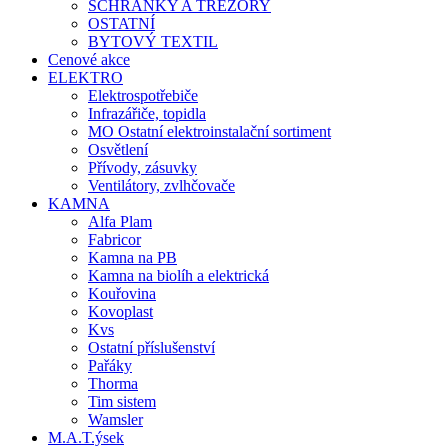
SCHRÁNKY A TREZORY
OSTATNÍ
BYTOVÝ TEXTIL
Cenové akce
ELEKTRO
Elektrospotřebiče
Infrazářiče, topidla
MO Ostatní elektroinstalační sortiment
Osvětlení
Přívody, zásuvky
Ventilátory, zvlhčovače
KAMNA
Alfa Plam
Fabricor
Kamna na PB
Kamna na biolíh a elektrická
Kouřovina
Kovoplast
Kvs
Ostatní příslušenství
Pařáky
Thorma
Tim sistem
Wamsler
M.A.T.ýsek