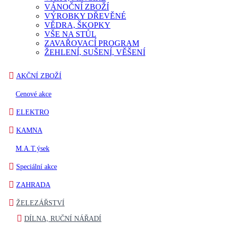
VÁNOČNÍ ZBOŽÍ
VÝROBKY DŘEVĚNÉ
VĚDRA, ŠKOPKY
VŠE NA STŮL
ZAVAŘOVACÍ PROGRAM
ŽEHLENÍ, SUŠENÍ, VĚŠENÍ
AKČNÍ ZBOŽÍ
Cenové akce
ELEKTRO
KAMNA
M.A.T.ýsek
Speciální akce
ZAHRADA
ŽELEZÁŘSTVÍ
DÍLNA, RUČNÍ NÁŘADÍ