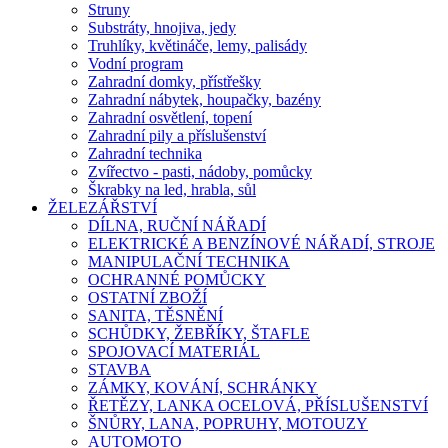
Struny
Substráty, hnojiva, jedy
Truhlíky, květináče, lemy, palisády
Vodní program
Zahradní domky, přístřešky
Zahradní nábytek, houpačky, bazény
Zahradní osvětlení, topení
Zahradní pily a příslušenství
Zahradní technika
Zvířectvo - pasti, nádoby, pomůcky
Škrabky na led, hrabla, sůl
ŽELEZÁŘSTVÍ
DÍLNA, RUČNÍ NÁŘADÍ
ELEKTRICKÉ A BENZÍNOVÉ NÁŘADÍ, STROJE
MANIPULAČNÍ TECHNIKA
OCHRANNÉ POMŮCKY
OSTATNÍ ZBOŽÍ
SANITA, TĚSNĚNÍ
SCHŮDKY, ŽEBŘÍKY, ŠTAFLE
SPOJOVACÍ MATERIÁL
STAVBA
ZÁMKY, KOVÁNÍ, SCHRÁNKY
ŘETĚZY, LANKA OCELOVÁ, PŘÍSLUŠENSTVÍ
ŠNŮRY, LANA, POPRUHY, MOTOUZY
AUTOMOTO