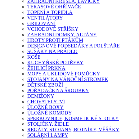
ZAHRADNÍ KŘESLA, LAVIČKY
TERASOVÉ OHŘÍVAČE
TOPENÍ A TOPIDLA
VENTILÁTORY
GRILOVÁNÍ
VCHODOVÉ STŘÍŠKY
ZAHRADNÍ DOMKY, ALTÁNY
HROTY PROTI PTÁKŮM
DESIGNOVÉ PODSEDÁKY A POLŠTÁŘE
SUŠÁKY NA PRÁDLO
KOŠE
KUCHYŃSKÉ POTŘEBY
ŽEHLICÍ PRKNA
MOPY A ÚKLIDOVÉ POMŮCKY
STOJANY NA VÁNOČNÍ STROMEK
DĚTSKÉ ZBOŽÍ
POŘADAČE NA ŠROUBKY
DEMIŽONY
CHOVATELSTVÍ
ÚLOŽNÉ BOXY
ÚLOŽNÉ KOMODY
ŠPERKOVNICE, KOSMETICKÉ STOLKY
STOLIČKY, ŽIDLE
REGÁLY, STOJANY, BOTNÍKY, VĚŠÁKY
SOLÁRNÍ LAMPY