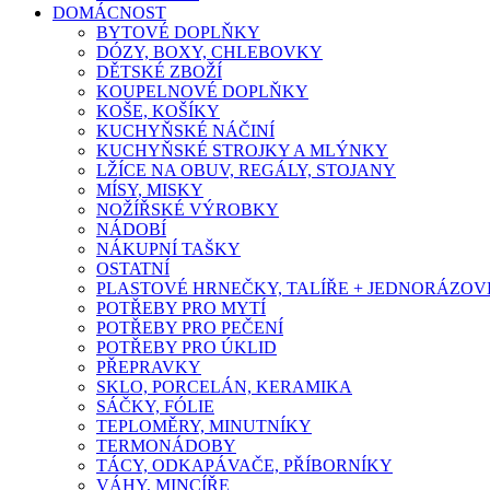
DOMÁCNOST
BYTOVÉ DOPLŇKY
DÓZY, BOXY, CHLEBOVKY
DĚTSKÉ ZBOŽÍ
KOUPELNOVÉ DOPLŇKY
KOŠE, KOŠÍKY
KUCHYŇSKÉ NÁČINÍ
KUCHYŇSKÉ STROJKY A MLÝNKY
LŽÍCE NA OBUV, REGÁLY, STOJANY
MÍSY, MISKY
NOŽÍŘSKÉ VÝROBKY
NÁDOBÍ
NÁKUPNÍ TAŠKY
OSTATNÍ
PLASTOVÉ HRNEČKY, TALÍŘE + JEDNORÁZOVÉ
POTŘEBY PRO MYTÍ
POTŘEBY PRO PEČENÍ
POTŘEBY PRO ÚKLID
PŘEPRAVKY
SKLO, PORCELÁN, KERAMIKA
SÁČKY, FÓLIE
TEPLOMĚRY, MINUTNÍKY
TERMONÁDOBY
TÁCY, ODKAPÁVAČE, PŘÍBORNÍKY
VÁHY, MINCÍŘE