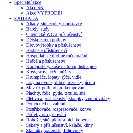
Speciální akce
Akce SK
Akce VÝPRODEJ
ZAHRADA
Altány, slunečníky, podstavce
Barely, sudy
Chemické WC a příslušenství
Dětské zimní potřeby
Dřevovýrobky a příslušenství
Hadice a příslušenství
Hospodářské drobné ruční nářadí
Hrábě a příslušenství
Kompostéry, koše na trávu, listí a jiné
Kosy, srpy, nože, nůžky
Krumpáče, lopaty, rýče, vidle
Lisy na ovoce, drtiče, řezačky pícnin
Meva + potřeby pro kempování
Plachty, fólie, pytle, textilie, sítě
Pletiva a příslušenství, sloupky, zemní vrtáky
Pomocníci na zahradu
Postřikovače, rozprašovače, konve
Potřeby pro grilování
Rohože, sítě, ploty stínící, koberce
Sekery a příslušenství, kalače, klíny
Skleníky, pařeniště, fóliovníky