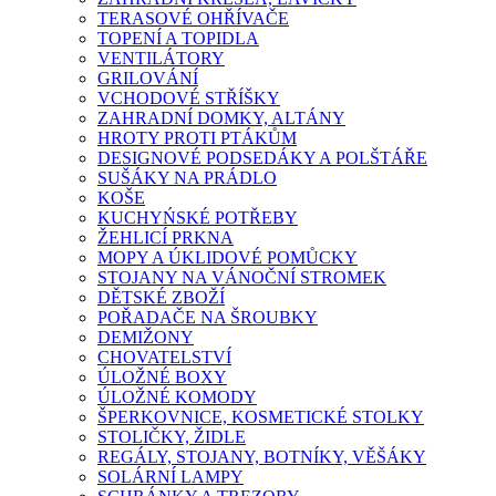
TERASOVÉ OHŘÍVAČE
TOPENÍ A TOPIDLA
VENTILÁTORY
GRILOVÁNÍ
VCHODOVÉ STŘÍŠKY
ZAHRADNÍ DOMKY, ALTÁNY
HROTY PROTI PTÁKŮM
DESIGNOVÉ PODSEDÁKY A POLŠTÁŘE
SUŠÁKY NA PRÁDLO
KOŠE
KUCHYŃSKÉ POTŘEBY
ŽEHLICÍ PRKNA
MOPY A ÚKLIDOVÉ POMŮCKY
STOJANY NA VÁNOČNÍ STROMEK
DĚTSKÉ ZBOŽÍ
POŘADAČE NA ŠROUBKY
DEMIŽONY
CHOVATELSTVÍ
ÚLOŽNÉ BOXY
ÚLOŽNÉ KOMODY
ŠPERKOVNICE, KOSMETICKÉ STOLKY
STOLIČKY, ŽIDLE
REGÁLY, STOJANY, BOTNÍKY, VĚŠÁKY
SOLÁRNÍ LAMPY