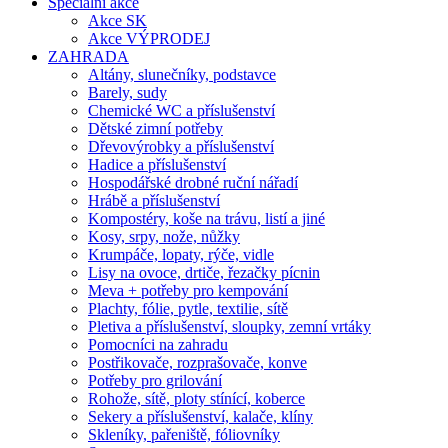
Speciální akce
Akce SK
Akce VÝPRODEJ
ZAHRADA
Altány, slunečníky, podstavce
Barely, sudy
Chemické WC a příslušenství
Dětské zimní potřeby
Dřevovýrobky a příslušenství
Hadice a příslušenství
Hospodářské drobné ruční nářadí
Hrábě a příslušenství
Kompostéry, koše na trávu, listí a jiné
Kosy, srpy, nože, nůžky
Krumpáče, lopaty, rýče, vidle
Lisy na ovoce, drtiče, řezačky pícnin
Meva + potřeby pro kempování
Plachty, fólie, pytle, textilie, sítě
Pletiva a příslušenství, sloupky, zemní vrtáky
Pomocníci na zahradu
Postřikovače, rozprašovače, konve
Potřeby pro grilování
Rohože, sítě, ploty stínící, koberce
Sekery a příslušenství, kalače, klíny
Skleníky, pařeniště, fóliovníky