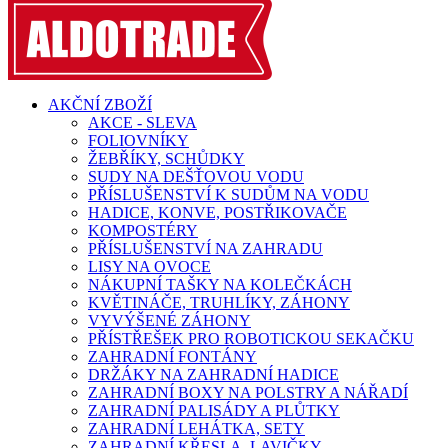
AKČNÍ ZBOŽÍ
AKCE - SLEVA
FOLIOVNÍKY
ŽEBŘÍKY, SCHŮDKY
SUDY NA DEŠŤOVOU VODU
PŘÍSLUŠENSTVÍ K SUDŮM NA VODU
HADICE, KONVE, POSTŘIKOVAČE
KOMPOSTÉRY
PŘÍSLUŠENSTVÍ NA ZAHRADU
LISY NA OVOCE
NÁKUPNÍ TAŠKY NA KOLEČKÁCH
KVĚTINÁČE, TRUHLÍKY, ZÁHONY
VYVÝŠENÉ ZÁHONY
PŘÍSTŘEŠEK PRO ROBOTICKOU SEKAČKU
ZAHRADNÍ FONTÁNY
DRŽÁKY NA ZAHRADNÍ HADICE
ZAHRADNÍ BOXY NA POLSTRY A NÁŘADÍ
ZAHRADNÍ PALISÁDY A PLŮTKY
ZAHRADNÍ LEHÁTKA, SETY
ZAHRADNÍ KŘESLA, LAVIČKY