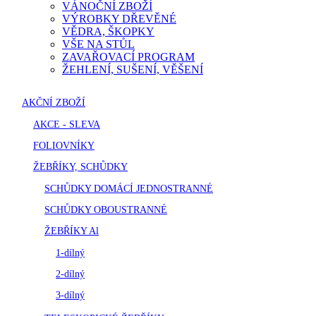
VÁNOČNÍ ZBOŽÍ
VÝROBKY DŘEVĚNÉ
VĚDRA, ŠKOPKY
VŠE NA STŮL
ZAVAŘOVACÍ PROGRAM
ŽEHLENÍ, SUŠENÍ, VĚŠENÍ
AKČNÍ ZBOŽÍ
AKCE - SLEVA
FOLIOVNÍKY
ŽEBŘÍKY, SCHŮDKY
SCHŮDKY DOMÁCÍ JEDNOSTRANNÉ
SCHŮDKY OBOUSTRANNÉ
ŽEBŘÍKY Al
1-dílný
2-dílný
3-dílný