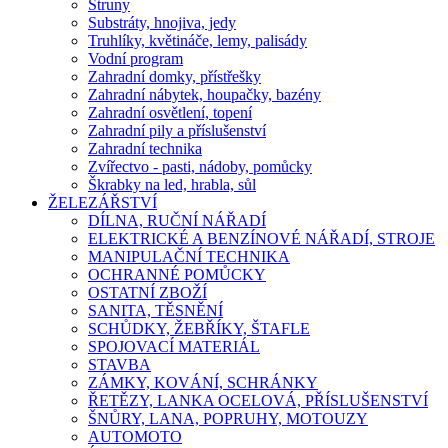
Struny
Substráty, hnojiva, jedy
Truhlíky, květináče, lemy, palisády
Vodní program
Zahradní domky, přístřešky
Zahradní nábytek, houpačky, bazény
Zahradní osvětlení, topení
Zahradní pily a příslušenství
Zahradní technika
Zvířectvo - pasti, nádoby, pomůcky
Škrabky na led, hrabla, sůl
ŽELEZÁŘSTVÍ
DÍLNA, RUČNÍ NÁŘADÍ
ELEKTRICKÉ A BENZÍNOVÉ NÁŘADÍ, STROJE
MANIPULAČNÍ TECHNIKA
OCHRANNÉ POMŮCKY
OSTATNÍ ZBOŽÍ
SANITA, TĚSNĚNÍ
SCHŮDKY, ŽEBŘÍKY, ŠTAFLE
SPOJOVACÍ MATERIÁL
STAVBA
ZÁMKY, KOVÁNÍ, SCHRÁNKY
ŘETĚZY, LANKA OCELOVÁ, PŘÍSLUŠENSTVÍ
ŠNŮRY, LANA, POPRUHY, MOTOUZY
AUTOMOTO