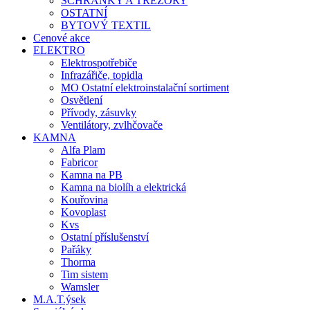
SCHRÁNKY A TREZORY
OSTATNÍ
BYTOVÝ TEXTIL
Cenové akce
ELEKTRO
Elektrospotřebiče
Infrazářiče, topidla
MO Ostatní elektroinstalační sortiment
Osvětlení
Přívody, zásuvky
Ventilátory, zvlhčovače
KAMNA
Alfa Plam
Fabricor
Kamna na PB
Kamna na biolíh a elektrická
Kouřovina
Kovoplast
Kvs
Ostatní příslušenství
Pařáky
Thorma
Tim sistem
Wamsler
M.A.T.ýsek