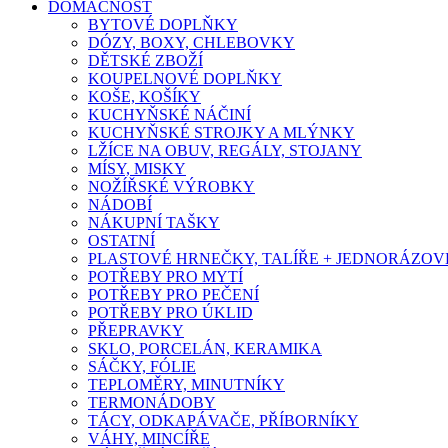
DOMÁCNOST
BYTOVÉ DOPLŇKY
DÓZY, BOXY, CHLEBOVKY
DĚTSKÉ ZBOŽÍ
KOUPELNOVÉ DOPLŇKY
KOŠE, KOŠÍKY
KUCHYŇSKÉ NÁČINÍ
KUCHYŇSKÉ STROJKY A MLÝNKY
LŽÍCE NA OBUV, REGÁLY, STOJANY
MÍSY, MISKY
NOŽÍŘSKÉ VÝROBKY
NÁDOBÍ
NÁKUPNÍ TAŠKY
OSTATNÍ
PLASTOVÉ HRNEČKY, TALÍŘE + JEDNORÁZOVÉ
POTŘEBY PRO MYTÍ
POTŘEBY PRO PEČENÍ
POTŘEBY PRO ÚKLID
PŘEPRAVKY
SKLO, PORCELÁN, KERAMIKA
SÁČKY, FÓLIE
TEPLOMĚRY, MINUTNÍKY
TERMONÁDOBY
TÁCY, ODKAPÁVAČE, PŘÍBORNÍKY
VÁHY, MINCÍŘE