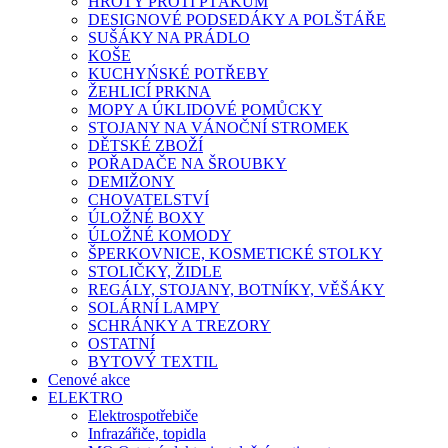
HROTY PROTI PTÁKŮM
DESIGNOVÉ PODSEDÁKY A POLŠTÁŘE
SUŠÁKY NA PRÁDLO
KOŠE
KUCHYŃSKÉ POTŘEBY
ŽEHLICÍ PRKNA
MOPY A ÚKLIDOVÉ POMŮCKY
STOJANY NA VÁNOČNÍ STROMEK
DĚTSKÉ ZBOŽÍ
POŘADAČE NA ŠROUBKY
DEMIŽONY
CHOVATELSTVÍ
ÚLOŽNÉ BOXY
ÚLOŽNÉ KOMODY
ŠPERKOVNICE, KOSMETICKÉ STOLKY
STOLIČKY, ŽIDLE
REGÁLY, STOJANY, BOTNÍKY, VĚŠÁKY
SOLÁRNÍ LAMPY
SCHRÁNKY A TREZORY
OSTATNÍ
BYTOVÝ TEXTIL
Cenové akce
ELEKTRO
Elektrospotřebiče
Infrazářiče, topidla