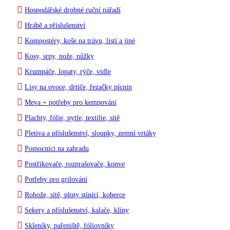
Hospodářské drobné ruční nářadí
Hrábě a příslušenství
Kompostéry, koše na trávu, listí a jiné
Kosy, srpy, nože, nůžky
Krumpáče, lopaty, rýče, vidle
Lisy na ovoce, drtiče, řezačky pícnin
Meva + potřeby pro kempování
Plachty, fólie, pytle, textilie, sítě
Pletiva a příslušenství, sloupky, zemní vrtáky
Pomocníci na zahradu
Postřikovače, rozprašovače, konve
Potřeby pro grilování
Rohože, sítě, ploty stínící, koberce
Sekery a příslušenství, kalače, klíny
Skleníky, pařeniště, fóliovníky