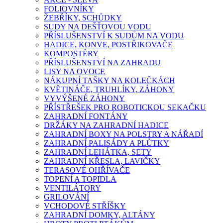
FOLIOVNÍKY
ŽEBŘÍKY, SCHŮDKY
SUDY NA DEŠŤOVOU VODU
PŘÍSLUŠENSTVÍ K SUDŮM NA VODU
HADICE, KONVE, POSTŘIKOVAČE
KOMPOSTÉRY
PŘÍSLUŠENSTVÍ NA ZAHRADU
LISY NA OVOCE
NÁKUPNÍ TAŠKY NA KOLEČKÁCH
KVĚTINÁČE, TRUHLÍKY, ZÁHONY
VYVÝŠENÉ ZÁHONY
PŘÍSTŘEŠEK PRO ROBOTICKOU SEKAČKU
ZAHRADNÍ FONTÁNY
DRŽÁKY NA ZAHRADNÍ HADICE
ZAHRADNÍ BOXY NA POLSTRY A NÁŘADÍ
ZAHRADNÍ PALISÁDY A PLŮTKY
ZAHRADNÍ LEHÁTKA, SETY
ZAHRADNÍ KŘESLA, LAVIČKY
TERASOVÉ OHŘÍVAČE
TOPENÍ A TOPIDLA
VENTILÁTORY
GRILOVÁNÍ
VCHODOVÉ STŘÍŠKY
ZAHRADNÍ DOMKY, ALTÁNY