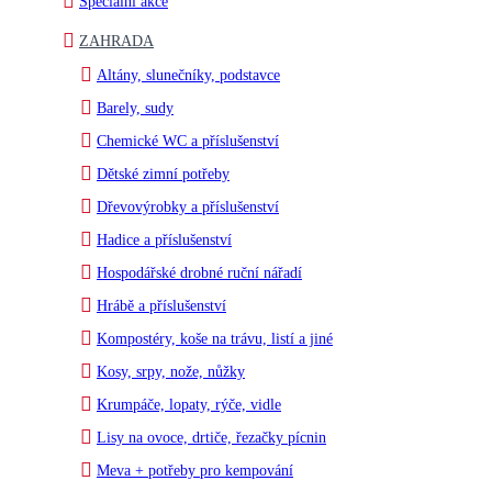
Speciální akce
ZAHRADA
Altány, slunečníky, podstavce
Barely, sudy
Chemické WC a příslušenství
Dětské zimní potřeby
Dřevovýrobky a příslušenství
Hadice a příslušenství
Hospodářské drobné ruční nářadí
Hrábě a příslušenství
Kompostéry, koše na trávu, listí a jiné
Kosy, srpy, nože, nůžky
Krumpáče, lopaty, rýče, vidle
Lisy na ovoce, drtiče, řezačky pícnin
Meva + potřeby pro kempování