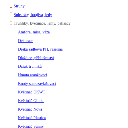
Struny
Substráty, hnojiva, jedy
Truhlíky, květináče, lemy, palisády
Amfora, mísa, váza
Dekorace
Deska sadbová PH, rašelina
Dlaždice, příslušenství
Držák truhlíků
Hmota aranžovací
Knoty samozavlažovací
Květináč DKWT
Květináč Glinka
Květináč Nova
Květináč Plastica
Květináč Sunny