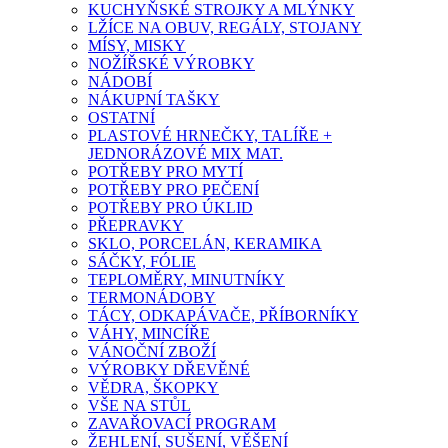
KUCHYŇSKÉ STROJKY A MLÝNKY
LŽÍCE NA OBUV, REGÁLY, STOJANY
MÍSY, MISKY
NOŽÍŘSKÉ VÝROBKY
NÁDOBÍ
NÁKUPNÍ TAŠKY
OSTATNÍ
PLASTOVÉ HRNEČKY, TALÍŘE +
JEDNORÁZOVÉ MIX MAT.
POTŘEBY PRO MYTÍ
POTŘEBY PRO PEČENÍ
POTŘEBY PRO ÚKLID
PŘEPRAVKY
SKLO, PORCELÁN, KERAMIKA
SÁČKY, FÓLIE
TEPLOMĚRY, MINUTNÍKY
TERMONÁDOBY
TÁCY, ODKAPÁVAČE, PŘÍBORNÍKY
VÁHY, MINCÍŘE
VÁNOČNÍ ZBOŽÍ
VÝROBKY DŘEVĚNÉ
VĚDRA, ŠKOPKY
VŠE NA STŮL
ZAVAŘOVACÍ PROGRAM
ŽEHLENÍ, SUŠENÍ, VĚŠENÍ