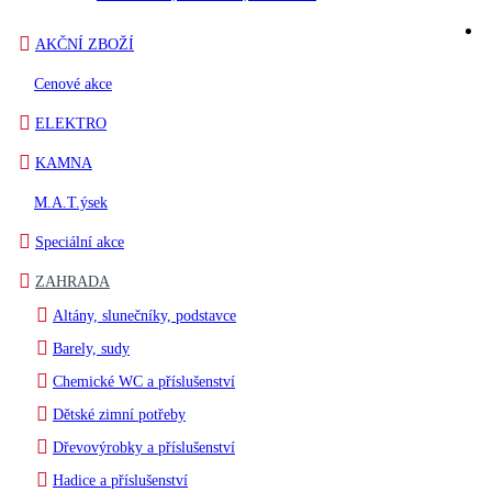
AKČNÍ ZBOŽÍ
Cenové akce
ELEKTRO
KAMNA
M.A.T.ýsek
Speciální akce
ZAHRADA
Altány, slunečníky, podstavce
Barely, sudy
Chemické WC a příslušenství
Dětské zimní potřeby
Dřevovýrobky a příslušenství
Hadice a příslušenství