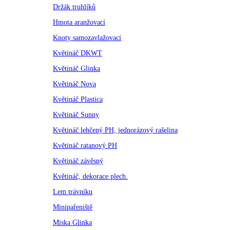
Držák truhlíků
Hmota aranžovací
Knoty samozavlažovací
Květináč DKWT
Květináč Glinka
Květináč Nova
Květináč Plastica
Květináč Sunny
Květináč lehčený PH, jednorázový rašelina
Květináč ratanový PH
Květináč závěsný
Květináč, dekorace plech.
Lem trávníku
Minipařeniště
Miska Glinka