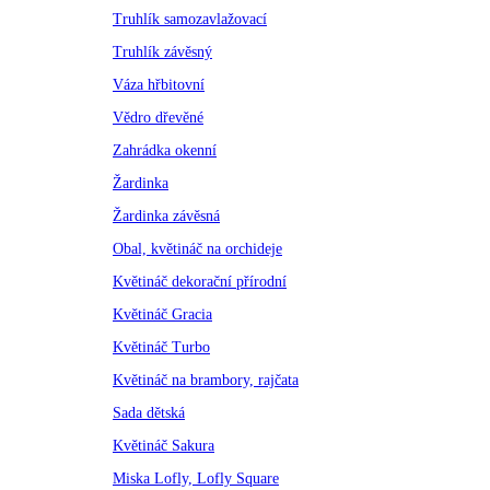
Truhlík samozavlažovací
Truhlík závěsný
Váza hřbitovní
Vědro dřevěné
Zahrádka okenní
Žardinka
Žardinka závěsná
Obal, květináč na orchideje
Květináč dekorační přírodní
Květináč Gracia
Květináč Turbo
Květináč na brambory, rajčata
Sada dětská
Květináč Sakura
Miska Lofly, Lofly Square