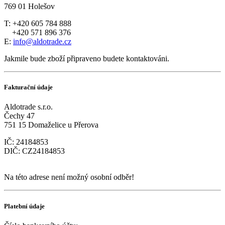
769 01 Holešov
T: +420 605 784 888
+420 571 896 376
E:
info@aldotrade.cz
Jakmile bude zboží připraveno budete kontaktováni.
Fakturační údaje
Aldotrade s.r.o.
Čechy 47
751 15 Domaželice u Přerova
IČ: 24184853
DIČ: CZ24184853
Na této adrese není možný osobní odběr!
Platební údaje