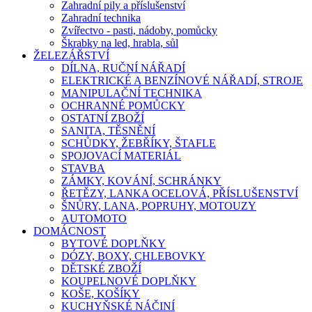
Zahradní pily a příslušenství
Zahradní technika
Zvířectvo - pasti, nádoby, pomůcky
Škrabky na led, hrabla, sůl
ŽELEZÁŘSTVÍ
DÍLNA, RUČNÍ NÁŘADÍ
ELEKTRICKÉ A BENZÍNOVÉ NÁŘADÍ, STROJE
MANIPULAČNÍ TECHNIKA
OCHRANNÉ POMŮCKY
OSTATNÍ ZBOŽÍ
SANITA, TĚSNĚNÍ
SCHŮDKY, ŽEBŘÍKY, ŠTAFLE
SPOJOVACÍ MATERIÁL
STAVBA
ZÁMKY, KOVÁNÍ, SCHRÁNKY
ŘETĚZY, LANKA OCELOVÁ, PŘÍSLUŠENSTVÍ
ŠNŮRY, LANA, POPRUHY, MOTOUZY
AUTOMOTO
DOMÁCNOST
BYTOVÉ DOPLŇKY
DÓZY, BOXY, CHLEBOVKY
DĚTSKÉ ZBOŽÍ
KOUPELNOVÉ DOPLŇKY
KOŠE, KOŠÍKY
KUCHYŇSKÉ NÁČINÍ