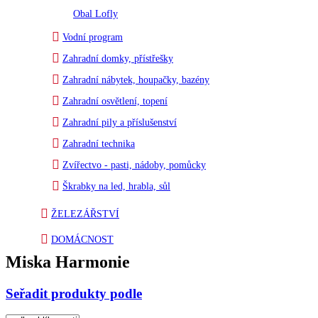
Obal Lofly
Vodní program
Zahradní domky, přístřešky
Zahradní nábytek, houpačky, bazény
Zahradní osvětlení, topení
Zahradní pily a příslušenství
Zahradní technika
Zvířectvo - pasti, nádoby, pomůcky
Škrabky na led, hrabla, sůl
ŽELEZÁŘSTVÍ
DOMÁCNOST
Miska Harmonie
Seřadit produkty podle