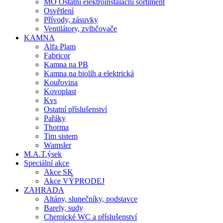
MO Ostatní elektroinstalační sortiment
Osvětlení
Přívody, zásuvky
Ventilátory, zvlhčovače
KAMNA
Alfa Plam
Fabricor
Kamna na PB
Kamna na biolíh a elektrická
Kouřovina
Kovoplast
Kvs
Ostatní příslušenství
Pařáky
Thorma
Tim sistem
Wamsler
M.A.T.ýsek
Speciální akce
Akce SK
Akce VÝPRODEJ
ZAHRADA
Altány, slunečníky, podstavce
Barely, sudy
Chemické WC a příslušenství