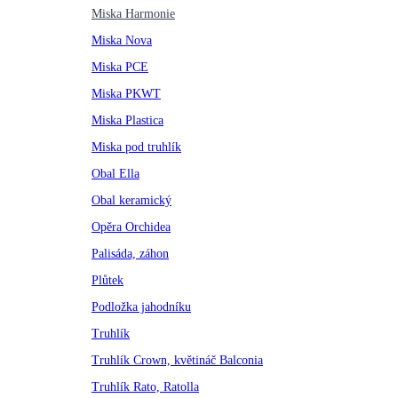
Miska Harmonie
Miska Nova
Miska PCE
Miska PKWT
Miska Plastica
Miska pod truhlík
Obal Ella
Obal keramický
Opěra Orchidea
Palisáda, záhon
Plůtek
Podložka jahodníku
Truhlík
Truhlík Crown, květináč Balconia
Truhlík Rato, Ratolla