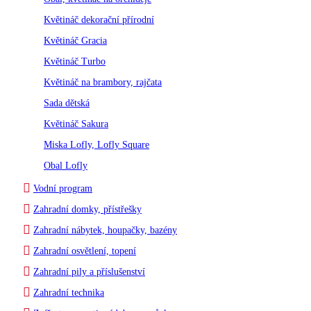
Květináč dekorační přírodní
Květináč Gracia
Květináč Turbo
Květináč na brambory, rajčata
Sada dětská
Květináč Sakura
Miska Lofly, Lofly Square
Obal Lofly
Vodní program
Zahradní domky, přístřešky
Zahradní nábytek, houpačky, bazény
Zahradní osvětlení, topení
Zahradní pily a příslušenství
Zahradní technika