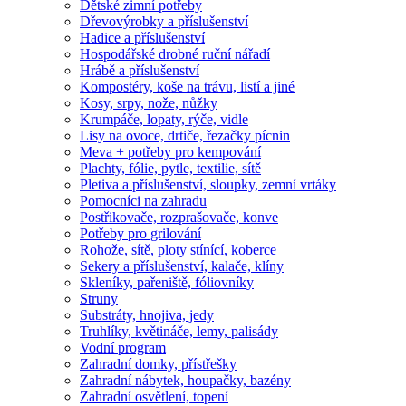
Dětské zimní potřeby
Dřevovýrobky a příslušenství
Hadice a příslušenství
Hospodářské drobné ruční nářadí
Hrábě a příslušenství
Kompostéry, koše na trávu, listí a jiné
Kosy, srpy, nože, nůžky
Krumpáče, lopaty, rýče, vidle
Lisy na ovoce, drtiče, řezačky pícnin
Meva + potřeby pro kempování
Plachty, fólie, pytle, textilie, sítě
Pletiva a příslušenství, sloupky, zemní vrtáky
Pomocníci na zahradu
Postřikovače, rozprašovače, konve
Potřeby pro grilování
Rohože, sítě, ploty stínící, koberce
Sekery a příslušenství, kalače, klíny
Skleníky, pařeniště, fóliovníky
Struny
Substráty, hnojiva, jedy
Truhlíky, květináče, lemy, palisády
Vodní program
Zahradní domky, přístřešky
Zahradní nábytek, houpačky, bazény
Zahradní osvětlení, topení