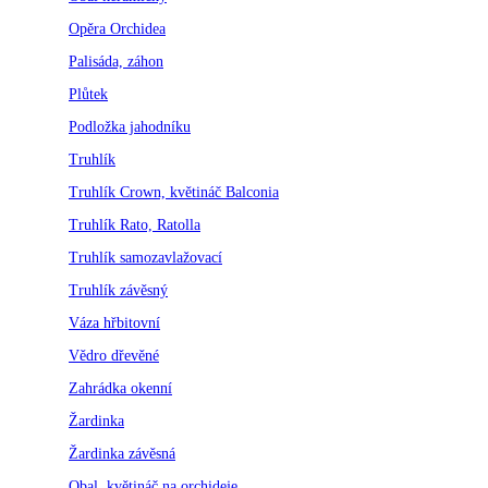
Opěra Orchidea
Palisáda, záhon
Plůtek
Podložka jahodníku
Truhlík
Truhlík Crown, květináč Balconia
Truhlík Rato, Ratolla
Truhlík samozavlažovací
Truhlík závěsný
Váza hřbitovní
Vědro dřevěné
Zahrádka okenní
Žardinka
Žardinka závěsná
Obal, květináč na orchideje