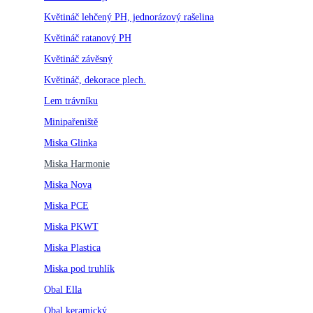
Květináč lehčený PH, jednorázový rašelina
Květináč ratanový PH
Květináč závěsný
Květináč, dekorace plech.
Lem trávníku
Minipařeniště
Miska Glinka
Miska Harmonie
Miska Nova
Miska PCE
Miska PKWT
Miska Plastica
Miska pod truhlík
Obal Ella
Obal keramický