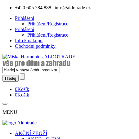
+420 605 784 888
|
info@aldotrade.cz
Přihlášení
Přihlášení/Registrace
Přihlášení
Přihlášení/Registrace
Info k nákupu
Obchodní podmínky
0
Košík
0
Košík
MENU
AKČNÍ ZBOŽÍ
AKCE - SLEVA