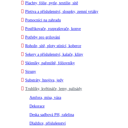
Plachty, fólie, pytle, textilie, sítě
Pletiva a příslušenství, sloupky, zemní vrtáky
Pomocníci na zahradu
Postřikovače, rozprašovače, konve
Potřeby pro grilování
Rohože, sítě, ploty stínící, koberce
Sekery a příslušenství, kalače, klíny
Skleníky, pařeniště, fóliovníky
Struny
Substráty, hnojiva, jedy
Truhlíky, květináče, lemy, palisády
Amfora, mísa, váza
Dekorace
Deska sadbová PH, rašelina
Dlaždice, příslušenství