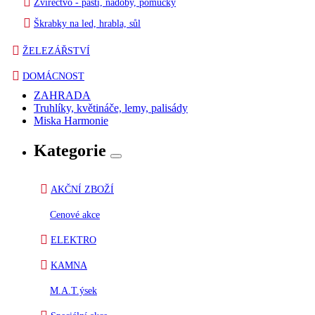
Zvířectvo - pasti, nádoby, pomůcky
Škrabky na led, hrabla, sůl
ŽELEZÁŘSTVÍ
DOMÁCNOST
ZAHRADA
Truhlíky, květináče, lemy, palisády
Miska Harmonie
Kategorie
AKČNÍ ZBOŽÍ
Cenové akce
ELEKTRO
KAMNA
M.A.T.ýsek