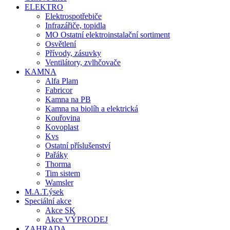
ELEKTRO
Elektrospotřebiče
Infrazářiče, topidla
MO Ostatní elektroinstalační sortiment
Osvětlení
Přívody, zásuvky
Ventilátory, zvlhčovače
KAMNA
Alfa Plam
Fabricor
Kamna na PB
Kamna na biolíh a elektrická
Kouřovina
Kovoplast
Kvs
Ostatní příslušenství
Pařáky
Thorma
Tim sistem
Wamsler
M.A.T.ýsek
Speciální akce
Akce SK
Akce VÝPRODEJ
ZAHRADA