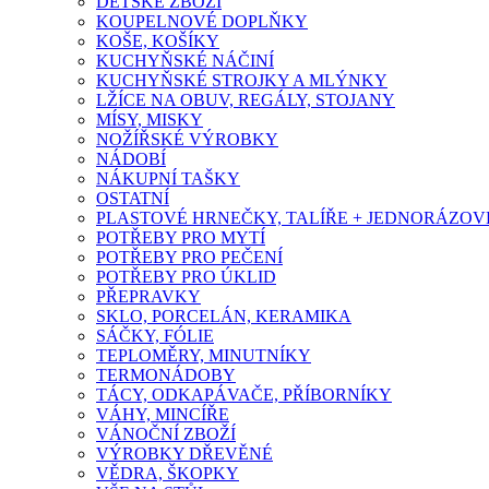
DĚTSKÉ ZBOŽÍ
KOUPELNOVÉ DOPLŇKY
KOŠE, KOŠÍKY
KUCHYŇSKÉ NÁČINÍ
KUCHYŇSKÉ STROJKY A MLÝNKY
LŽÍCE NA OBUV, REGÁLY, STOJANY
MÍSY, MISKY
NOŽÍŘSKÉ VÝROBKY
NÁDOBÍ
NÁKUPNÍ TAŠKY
OSTATNÍ
PLASTOVÉ HRNEČKY, TALÍŘE + JEDNORÁZOVÉ
POTŘEBY PRO MYTÍ
POTŘEBY PRO PEČENÍ
POTŘEBY PRO ÚKLID
PŘEPRAVKY
SKLO, PORCELÁN, KERAMIKA
SÁČKY, FÓLIE
TEPLOMĚRY, MINUTNÍKY
TERMONÁDOBY
TÁCY, ODKAPÁVAČE, PŘÍBORNÍKY
VÁHY, MINCÍŘE
VÁNOČNÍ ZBOŽÍ
VÝROBKY DŘEVĚNÉ
VĚDRA, ŠKOPKY