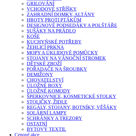
GRILOVÁNÍ
VCHODOVÉ STŘÍŠKY
ZAHRADNÍ DOMKY, ALTÁNY
HROTY PROTI PTÁKŮM
DESIGNOVÉ PODSEDÁKY A POLŠTÁŘE
SUŠÁKY NA PRÁDLO
KOŠE
KUCHYŃSKÉ POTŘEBY
ŽEHLICÍ PRKNA
MOPY A ÚKLIDOVÉ POMŮCKY
STOJANY NA VÁNOČNÍ STROMEK
DĚTSKÉ ZBOŽÍ
POŘADAČE NA ŠROUBKY
DEMIŽONY
CHOVATELSTVÍ
ÚLOŽNÉ BOXY
ÚLOŽNÉ KOMODY
ŠPERKOVNICE, KOSMETICKÉ STOLKY
STOLIČKY, ŽIDLE
REGÁLY, STOJANY, BOTNÍKY, VĚŠÁKY
SOLÁRNÍ LAMPY
SCHRÁNKY A TREZORY
OSTATNÍ
BYTOVÝ TEXTIL
Cenové akce