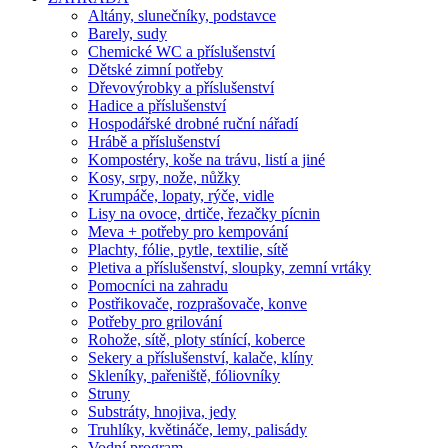
Altány, slunečníky, podstavce
Barely, sudy
Chemické WC a příslušenství
Dětské zimní potřeby
Dřevovýrobky a příslušenství
Hadice a příslušenství
Hospodářské drobné ruční nářadí
Hrábě a příslušenství
Kompostéry, koše na trávu, listí a jiné
Kosy, srpy, nože, nůžky
Krumpáče, lopaty, rýče, vidle
Lisy na ovoce, drtiče, řezačky pícnin
Meva + potřeby pro kempování
Plachty, fólie, pytle, textilie, sítě
Pletiva a příslušenství, sloupky, zemní vrtáky
Pomocníci na zahradu
Postřikovače, rozprašovače, konve
Potřeby pro grilování
Rohože, sítě, ploty stínící, koberce
Sekery a příslušenství, kalače, klíny
Skleníky, pařeniště, fóliovníky
Struny
Substráty, hnojiva, jedy
Truhlíky, květináče, lemy, palisády
Vodní program