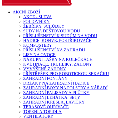
AKČNÍ ZBOŽÍ
AKCE - SLEVA
FOLIOVNÍKY
ŽEBŘÍKY, SCHŮDKY
SUDY NA DEŠŤOVOU VODU
PŘÍSLUŠENSTVÍ K SUDŮM NA VODU
HADICE, KONVE, POSTŘIKOVAČE
KOMPOSTÉRY
PŘÍSLUŠENSTVÍ NA ZAHRADU
LISY NA OVOCE
NÁKUPNÍ TAŠKY NA KOLEČKÁCH
KVĚTINÁČE, TRUHLÍKY, ZÁHONY
VYVÝŠENÉ ZÁHONY
PŘÍSTŘEŠEK PRO ROBOTICKOU SEKAČKU
ZAHRADNÍ FONTÁNY
DRŽÁKY NA ZAHRADNÍ HADICE
ZAHRADNÍ BOXY NA POLSTRY A NÁŘADÍ
ZAHRADNÍ PALISÁDY A PLŮTKY
ZAHRADNÍ LEHÁTKA, SETY
ZAHRADNÍ KŘESLA, LAVIČKY
TERASOVÉ OHŘÍVAČE
TOPENÍ A TOPIDLA
VENTILÁTORY