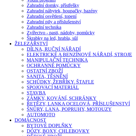
Zahradní domky, přístřešky
Zahradní nábytek, houpačky, bazény
Zahradní osvětlení, topení
Zahradní pily a příslušenství
Zahradní technika
Zvířectvo - pasti, nádoby, pomůcky
Škrabky na led, hrabla, sůl
ŽELEZÁŘSTVÍ
DÍLNA, RUČNÍ NÁŘADÍ
ELEKTRICKÉ A BENZÍNOVÉ NÁŘADÍ, STROJE
MANIPULAČNÍ TECHNIKA
OCHRANNÉ POMŮCKY
OSTATNÍ ZBOŽÍ
SANITA, TĚSNĚNÍ
SCHŮDKY, ŽEBŘÍKY, ŠTAFLE
SPOJOVACÍ MATERIÁL
STAVBA
ZÁMKY, KOVÁNÍ, SCHRÁNKY
ŘETĚZY, LANKA OCELOVÁ, PŘÍSLUŠENSTVÍ
ŠNŮRY, LANA, POPRUHY, MOTOUZY
AUTOMOTO
DOMÁCNOST
BYTOVÉ DOPLŇKY
DÓZY, BOXY, CHLEBOVKY