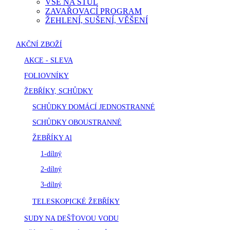
VŠE NA STŮL
ZAVAŘOVACÍ PROGRAM
ŽEHLENÍ, SUŠENÍ, VĚŠENÍ
AKČNÍ ZBOŽÍ
AKCE - SLEVA
FOLIOVNÍKY
ŽEBŘÍKY, SCHŮDKY
SCHŮDKY DOMÁCÍ JEDNOSTRANNÉ
SCHŮDKY OBOUSTRANNÉ
ŽEBŘÍKY Al
1-dílný
2-dílný
3-dílný
TELESKOPICKÉ ŽEBŘÍKY
SUDY NA DEŠŤOVOU VODU