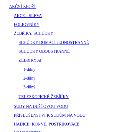
AKČNÍ ZBOŽÍ
AKCE - SLEVA
FOLIOVNÍKY
ŽEBŘÍKY, SCHŮDKY
SCHŮDKY DOMÁCÍ JEDNOSTRANNÉ
SCHŮDKY OBOUSTRANNÉ
ŽEBŘÍKY Al
1-dílný
2-dílný
3-dílný
TELESKOPICKÉ ŽEBŘÍKY
SUDY NA DEŠŤOVOU VODU
PŘÍSLUŠENSTVÍ K SUDŮM NA VODU
HADICE, KONVE, POSTŘIKOVAČE