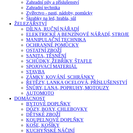
Zahradní pily a příslušenství
Zahradní technika
Zvířectvo - pasti, nádoby, pomůcky
Škrabky na led, hrabla, sůl
ŽELEZÁŘSTVÍ
DÍLNA, RUČNÍ NÁŘADÍ
ELEKTRICKÉ A BENZÍNOVÉ NÁŘADÍ, STROJE
MANIPULAČNÍ TECHNIKA
OCHRANNÉ POMŮCKY
OSTATNÍ ZBOŽÍ
SANITA, TĚSNĚNÍ
SCHŮDKY, ŽEBŘÍKY, ŠTAFLE
SPOJOVACÍ MATERIÁL
STAVBA
ZÁMKY, KOVÁNÍ, SCHRÁNKY
ŘETĚZY, LANKA OCELOVÁ, PŘÍSLUŠENSTVÍ
ŠNŮRY, LANA, POPRUHY, MOTOUZY
AUTOMOTO
DOMÁCNOST
BYTOVÉ DOPLŇKY
DÓZY, BOXY, CHLEBOVKY
DĚTSKÉ ZBOŽÍ
KOUPELNOVÉ DOPLŇKY
KOŠE, KOŠÍKY
KUCHYŇSKÉ NÁČINÍ