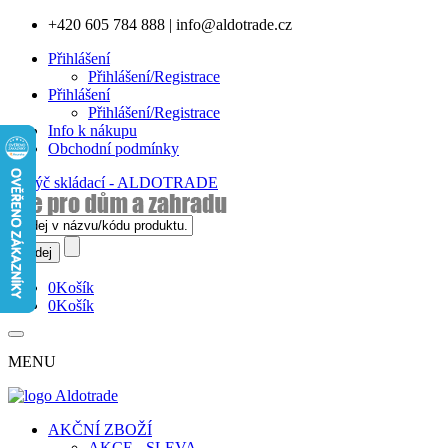
+420 605 784 888
|
info@aldotrade.cz
Přihlášení
Přihlášení/Registrace
Přihlášení
Přihlášení/Registrace
Info k nákupu
Obchodní podmínky
0
Košík
0
Košík
MENU
AKČNÍ ZBOŽÍ
AKCE - SLEVA