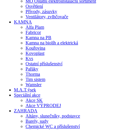
MO Ostatní elektroinstalační sortiment
Osvětlení
Přívody, zásuvky
Ventilátory, zvlhčovače
KAMNA
Alfa Plam
Fabricor
Kamna na PB
Kamna na biolíh a elektrická
Kouřovina
Kovoplast
Kvs
Ostatní příslušenství
Pařáky
Thorma
Tim sistem
Wamsler
M.A.T.ýsek
Speciální akce
Akce SK
Akce VÝPRODEJ
ZAHRADA
Altány, slunečníky, podstavce
Barely, sudy
Chemické WC a příslušenství