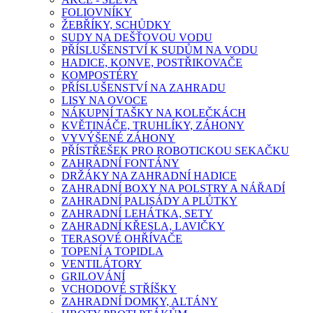
FOLIOVNÍKY
ŽEBŘÍKY, SCHŮDKY
SUDY NA DEŠŤOVOU VODU
PŘÍSLUŠENSTVÍ K SUDŮM NA VODU
HADICE, KONVE, POSTŘIKOVAČE
KOMPOSTÉRY
PŘÍSLUŠENSTVÍ NA ZAHRADU
LISY NA OVOCE
NÁKUPNÍ TAŠKY NA KOLEČKÁCH
KVĚTINÁČE, TRUHLÍKY, ZÁHONY
VYVÝŠENÉ ZÁHONY
PŘÍSTŘEŠEK PRO ROBOTICKOU SEKAČKU
ZAHRADNÍ FONTÁNY
DRŽÁKY NA ZAHRADNÍ HADICE
ZAHRADNÍ BOXY NA POLSTRY A NÁŘADÍ
ZAHRADNÍ PALISÁDY A PLŮTKY
ZAHRADNÍ LEHÁTKA, SETY
ZAHRADNÍ KŘESLA, LAVIČKY
TERASOVÉ OHŘÍVAČE
TOPENÍ A TOPIDLA
VENTILÁTORY
GRILOVÁNÍ
VCHODOVÉ STŘÍŠKY
ZAHRADNÍ DOMKY, ALTÁNY