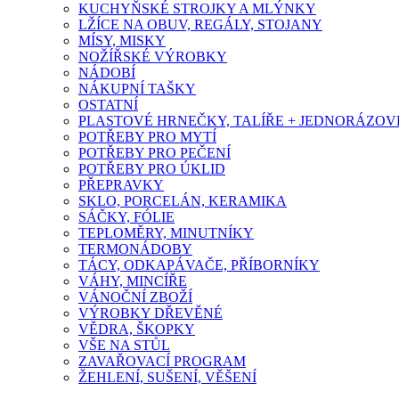
KUCHYŇSKÉ STROJKY A MLÝNKY
LŽÍCE NA OBUV, REGÁLY, STOJANY
MÍSY, MISKY
NOŽÍŘSKÉ VÝROBKY
NÁDOBÍ
NÁKUPNÍ TAŠKY
OSTATNÍ
PLASTOVÉ HRNEČKY, TALÍŘE + JEDNORÁZOVÉ
POTŘEBY PRO MYTÍ
POTŘEBY PRO PEČENÍ
POTŘEBY PRO ÚKLID
PŘEPRAVKY
SKLO, PORCELÁN, KERAMIKA
SÁČKY, FÓLIE
TEPLOMĚRY, MINUTNÍKY
TERMONÁDOBY
TÁCY, ODKAPÁVAČE, PŘÍBORNÍKY
VÁHY, MINCÍŘE
VÁNOČNÍ ZBOŽÍ
VÝROBKY DŘEVĚNÉ
VĚDRA, ŠKOPKY
VŠE NA STŮL
ZAVAŘOVACÍ PROGRAM
ŽEHLENÍ, SUŠENÍ, VĚŠENÍ