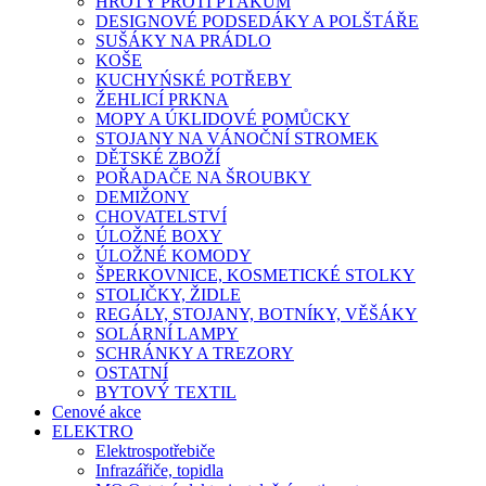
HROTY PROTI PTÁKŮM
DESIGNOVÉ PODSEDÁKY A POLŠTÁŘE
SUŠÁKY NA PRÁDLO
KOŠE
KUCHYŃSKÉ POTŘEBY
ŽEHLICÍ PRKNA
MOPY A ÚKLIDOVÉ POMŮCKY
STOJANY NA VÁNOČNÍ STROMEK
DĚTSKÉ ZBOŽÍ
POŘADAČE NA ŠROUBKY
DEMIŽONY
CHOVATELSTVÍ
ÚLOŽNÉ BOXY
ÚLOŽNÉ KOMODY
ŠPERKOVNICE, KOSMETICKÉ STOLKY
STOLIČKY, ŽIDLE
REGÁLY, STOJANY, BOTNÍKY, VĚŠÁKY
SOLÁRNÍ LAMPY
SCHRÁNKY A TREZORY
OSTATNÍ
BYTOVÝ TEXTIL
Cenové akce
ELEKTRO
Elektrospotřebiče
Infrazářiče, topidla