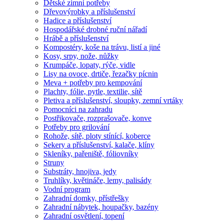
Dětské zimní potřeby
Dřevovýrobky a příslušenství
Hadice a příslušenství
Hospodářské drobné ruční nářadí
Hrábě a příslušenství
Kompostéry, koše na trávu, listí a jiné
Kosy, srpy, nože, nůžky
Krumpáče, lopaty, rýče, vidle
Lisy na ovoce, drtiče, řezačky pícnin
Meva + potřeby pro kempování
Plachty, fólie, pytle, textilie, sítě
Pletiva a příslušenství, sloupky, zemní vrtáky
Pomocníci na zahradu
Postřikovače, rozprašovače, konve
Potřeby pro grilování
Rohože, sítě, ploty stínící, koberce
Sekery a příslušenství, kalače, klíny
Skleníky, pařeniště, fóliovníky
Struny
Substráty, hnojiva, jedy
Truhlíky, květináče, lemy, palisády
Vodní program
Zahradní domky, přístřešky
Zahradní nábytek, houpačky, bazény
Zahradní osvětlení, topení