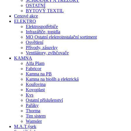
SCHRÁNKY A TREZORY
OSTATNÍ
BYTOVÝ TEXTIL
Cenové akce
ELEKTRO
Elektrospotřebiče
Infrazářiče, topidla
MO Ostatní elektroinstalační sortiment
Osvětlení
Přívody, zásuvky
Ventilátory, zvlhčovače
KAMNA
Alfa Plam
Fabricor
Kamna na PB
Kamna na biolíh a elektrická
Kouřovina
Kovoplast
Kvs
Ostatní příslušenství
Pařáky
Thorma
Tim sistem
Wamsler
M.A.T.ýsek