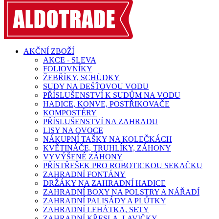
AKČNÍ ZBOŽÍ
AKCE - SLEVA
FOLIOVNÍKY
ŽEBŘÍKY, SCHŮDKY
SUDY NA DEŠŤOVOU VODU
PŘÍSLUŠENSTVÍ K SUDŮM NA VODU
HADICE, KONVE, POSTŘIKOVAČE
KOMPOSTÉRY
PŘÍSLUŠENSTVÍ NA ZAHRADU
LISY NA OVOCE
NÁKUPNÍ TAŠKY NA KOLEČKÁCH
KVĚTINÁČE, TRUHLÍKY, ZÁHONY
VYVÝŠENÉ ZÁHONY
PŘÍSTŘEŠEK PRO ROBOTICKOU SEKAČKU
ZAHRADNÍ FONTÁNY
DRŽÁKY NA ZAHRADNÍ HADICE
ZAHRADNÍ BOXY NA POLSTRY A NÁŘADÍ
ZAHRADNÍ PALISÁDY A PLŮTKY
ZAHRADNÍ LEHÁTKA, SETY
ZAHRADNÍ KŘESLA, LAVIČKY