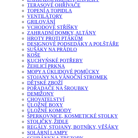
TERASOVÉ OHŘÍVAČE
TOPENÍ A TOPIDLA
VENTILÁTORY
GRILOVÁNÍ
VCHODOVÉ STŘÍŠKY
ZAHRADNÍ DOMKY, ALTÁNY
HROTY PROTI PTÁKŮM
DESIGNOVÉ PODSEDÁKY A POLŠTÁŘE
SUŠÁKY NA PRÁDLO
KOŠE
KUCHYŃSKÉ POTŘEBY
ŽEHLICÍ PRKNA
MOPY A ÚKLIDOVÉ POMŮCKY
STOJANY NA VÁNOČNÍ STROMEK
DĚTSKÉ ZBOŽÍ
POŘADAČE NA ŠROUBKY
DEMIŽONY
CHOVATELSTVÍ
ÚLOŽNÉ BOXY
ÚLOŽNÉ KOMODY
ŠPERKOVNICE, KOSMETICKÉ STOLKY
STOLIČKY, ŽIDLE
REGÁLY, STOJANY, BOTNÍKY, VĚŠÁKY
SOLÁRNÍ LAMPY