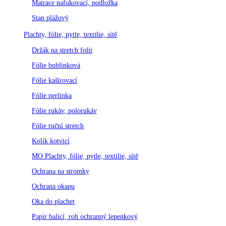
Matrace nafukovací, podložka
Stan plážový
Plachty, fólie, pytle, textilie, sítě
Držák na stretch folii
Fólie bublinková
Fólie kašírovací
Fólie perlinka
Fólie rukáv, polorukáv
Fólie ruční stretch
Kolík kotvicí
MO Plachty, fólie, pytle, textilie, sítě
Ochrana na stromky
Ochrana okapu
Oka do plachet
Papír balicí, roh ochranný lepenkový