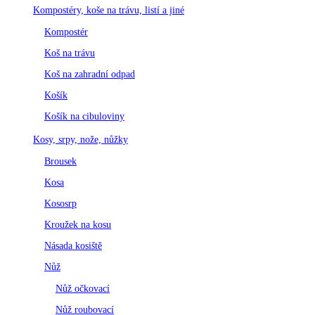
Kompostéry, koše na trávu, listí a jiné
Kompostér
Koš na trávu
Koš na zahradní odpad
Košík
Košík na cibuloviny
Kosy, srpy, nože, nůžky
Brousek
Kosa
Kososrp
Kroužek na kosu
Násada kosiště
Nůž
Nůž očkovací
Nůž roubovací