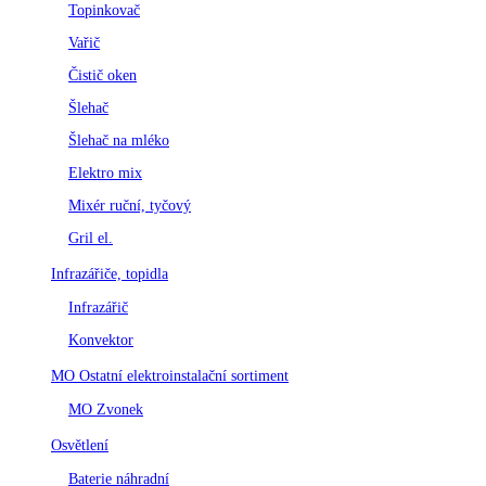
Topinkovač
Vařič
Čistič oken
Šlehač
Šlehač na mléko
Elektro mix
Mixér ruční, tyčový
Gril el.
Infrazářiče, topidla
Infrazářič
Konvektor
MO Ostatní elektroinstalační sortiment
MO Zvonek
Osvětlení
Baterie náhradní