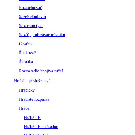
Rozmělňovač
Sazeč cibulovin
Sekeromotyka
Sekáč, prořezávač trávníků
Česáček
Řádkovač
Škrabka
Rozmetadlo hnojiva ruční
Hrábě a příslušenství
Hrabičky
Hrabiště rozpínka
Hrábě
Hrábě PH
Hrábě PH s násadou