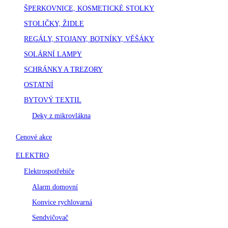
ŠPERKOVNICE, KOSMETICKÉ STOLKY
STOLIČKY, ŽIDLE
REGÁLY, STOJANY, BOTNÍKY, VĚŠÁKY
SOLÁRNÍ LAMPY
SCHRÁNKY A TREZORY
OSTATNÍ
BYTOVÝ TEXTIL
Deky z mikrovlákna
Cenové akce
ELEKTRO
Elektrospotřebiče
Alarm domovní
Konvice rychlovarná
Sendvičovač