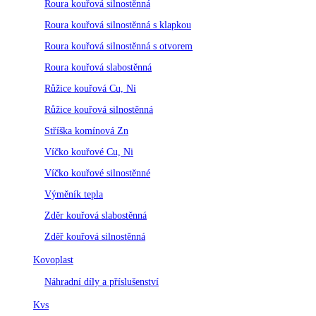
Roura kouřová silnostěnná
Roura kouřová silnostěnná s klapkou
Roura kouřová silnostěnná s otvorem
Roura kouřová slabostěnná
Růžice kouřová Cu, Ni
Růžice kouřová silnostěnná
Stříška komínová Zn
Víčko kouřové Cu, Ni
Víčko kouřové silnostěnné
Výměník tepla
Zděr kouřová slabostěnná
Zděř kouřová silnostěnná
Kovoplast
Náhradní díly a příslušenství
Kvs