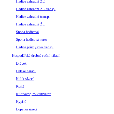
Hadice zahradní ZE
Hadice zahradní ZE transp.
Hadice zahradní transp.
Hadice zahradní ŽL
Spona hadicová
Spona hadicová nerez
Hadice průmysová transp.
Hospodářské drobné ruční nářadí
Drápek
Dětské nářadí
Kolík sázecí
Koště
Kultivátor, rolkultivátor
Kypřič
Lopatka sázecí