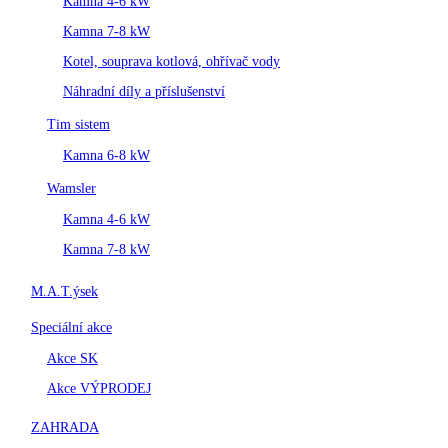
Kamna 4-6 kW
Kamna 7-8 kW
Kotel, souprava kotlová, ohřívač vody
Náhradní díly a příslušenství
Tim sistem
Kamna 6-8 kW
Wamsler
Kamna 4-6 kW
Kamna 7-8 kW
M.A.T.ýsek
Speciální akce
Akce SK
Akce VÝPRODEJ
ZAHRADA