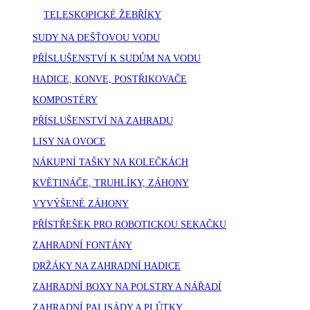
TELESKOPICKÉ ŽEBŘÍKY
SUDY NA DEŠŤOVOU VODU
PŘÍSLUŠENSTVÍ K SUDŮM NA VODU
HADICE, KONVE, POSTŘIKOVAČE
KOMPOSTÉRY
PŘÍSLUŠENSTVÍ NA ZAHRADU
LISY NA OVOCE
NÁKUPNÍ TAŠKY NA KOLEČKÁCH
KVĚTINÁČE, TRUHLÍKY, ZÁHONY
VYVÝŠENÉ ZÁHONY
PŘÍSTŘEŠEK PRO ROBOTICKOU SEKAČKU
ZAHRADNÍ FONTÁNY
DRŽÁKY NA ZAHRADNÍ HADICE
ZAHRADNÍ BOXY NA POLSTRY A NÁŘADÍ
ZAHRADNÍ PALISÁDY A PLŮTKY