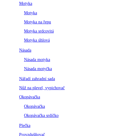
Motyka
Motyka
Motyka na řepu
Motyka srdcovitá
Motyka úhlová
Násada
Násada motyka
Násada motyčka
Nářadí zahradní sada
Nůž na plevel, vypichovač
Okopávačka
Okopávačka
Okopávačka srdíčko
Plečka
Provzdušňovač