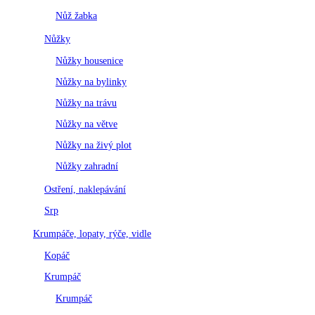
Nůž žabka
Nůžky
Nůžky housenice
Nůžky na bylinky
Nůžky na trávu
Nůžky na větve
Nůžky na živý plot
Nůžky zahradní
Ostření, naklepávání
Srp
Krumpáče, lopaty, rýče, vidle
Kopáč
Krumpáč
Krumpáč