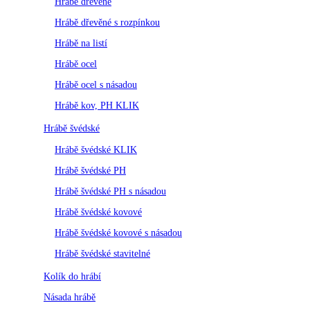
Hrábě dřevěné
Hrábě dřevěné s rozpínkou
Hrábě na listí
Hrábě ocel
Hrábě ocel s násadou
Hrábě kov, PH KLIK
Hrábě švédské
Hrábě švédské KLIK
Hrábě švédské PH
Hrábě švédské PH s násadou
Hrábě švédské kovové
Hrábě švédské kovové s násadou
Hrábě švédské stavitelné
Kolík do hrábí
Násada hrábě