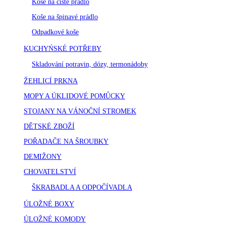
Koše na čisté prádlo
Koše na špinavé prádlo
Odpadkové koše
KUCHYŃSKÉ POTŘEBY
Skladování potravin, dózy, termonádoby
ŽEHLICÍ PRKNA
MOPY A ÚKLIDOVÉ POMŮCKY
STOJANY NA VÁNOČNÍ STROMEK
DĚTSKÉ ZBOŽÍ
POŘADAČE NA ŠROUBKY
DEMIŽONY
CHOVATELSTVÍ
ŠKRABADLA A ODPOČÍVADLA
ÚLOŽNÉ BOXY
ÚLOŽNÉ KOMODY