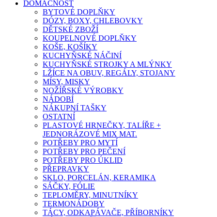
DOMÁCNOST
BYTOVÉ DOPLŇKY
DÓZY, BOXY, CHLEBOVKY
DĚTSKÉ ZBOŽÍ
KOUPELNOVÉ DOPLŇKY
KOŠE, KOŠÍKY
KUCHYŇSKÉ NÁČINÍ
KUCHYŇSKÉ STROJKY A MLÝNKY
LŽÍCE NA OBUV, REGÁLY, STOJANY
MÍSY, MISKY
NOŽÍŘSKÉ VÝROBKY
NÁDOBÍ
NÁKUPNÍ TAŠKY
OSTATNÍ
PLASTOVÉ HRNEČKY, TALÍŘE +
JEDNORÁZOVÉ MIX MAT.
POTŘEBY PRO MYTÍ
POTŘEBY PRO PEČENÍ
POTŘEBY PRO ÚKLID
PŘEPRAVKY
SKLO, PORCELÁN, KERAMIKA
SÁČKY, FÓLIE
TEPLOMĚRY, MINUTNÍKY
TERMONÁDOBY
TÁCY, ODKAPÁVAČE, PŘÍBORNÍKY