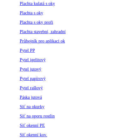
Plachta kulatá s oky
Plachta s oky
Plachta s oky profi
Plachta stavební, zahradní
Průbojník pro aplikaci ok
Pytel PP
Pytel igelitový
Pytel jutový
Pytel papírový
Pytel rašlový
Páska jutová
Síť na okurky
Síť na oporu rostlin
Síť okenní PE
Síť okenní kov.