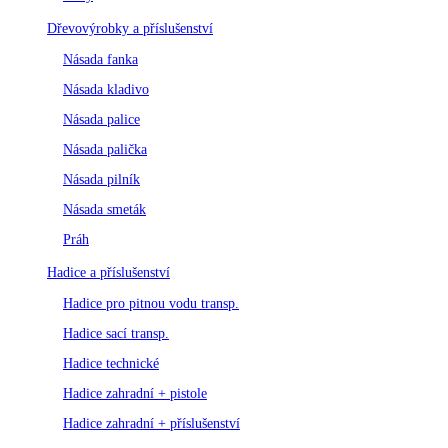
Dřevovýrobky a příslušenství
Násada fanka
Násada kladivo
Násada palice
Násada palička
Násada pilník
Násada smeták
Práh
Hadice a příslušenství
Hadice pro pitnou vodu transp.
Hadice sací transp.
Hadice technické
Hadice zahradní + pistole
Hadice zahradní + příslušenství