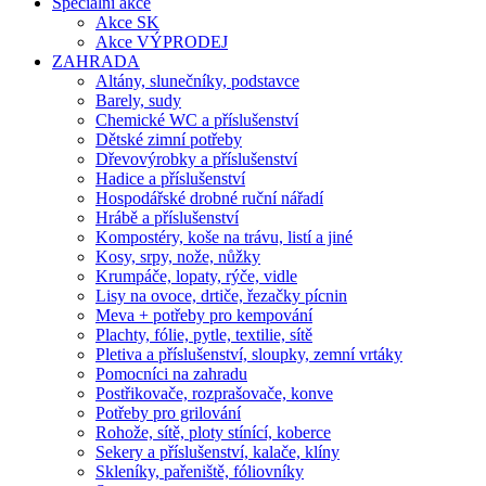
Speciální akce
Akce SK
Akce VÝPRODEJ
ZAHRADA
Altány, slunečníky, podstavce
Barely, sudy
Chemické WC a příslušenství
Dětské zimní potřeby
Dřevovýrobky a příslušenství
Hadice a příslušenství
Hospodářské drobné ruční nářadí
Hrábě a příslušenství
Kompostéry, koše na trávu, listí a jiné
Kosy, srpy, nože, nůžky
Krumpáče, lopaty, rýče, vidle
Lisy na ovoce, drtiče, řezačky pícnin
Meva + potřeby pro kempování
Plachty, fólie, pytle, textilie, sítě
Pletiva a příslušenství, sloupky, zemní vrtáky
Pomocníci na zahradu
Postřikovače, rozprašovače, konve
Potřeby pro grilování
Rohože, sítě, ploty stínící, koberce
Sekery a příslušenství, kalače, klíny
Skleníky, pařeniště, fóliovníky