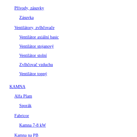
Přívody, zásuvky
Zásuvka
Ventilátory, zvlhčovače
Ventilátor axiální basic
Ventilátor stojanový
Ventilátor stolní
Zvlhčovač vzduchu
Ventilátor topný
KAMNA
Alfa Plam
Sporák
Fabricor
Kamna 7-8 kW
Kamna na PB