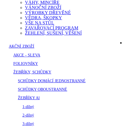
VÁHY, MINCÍŘE
VÁNOČNÍ ZBOŽÍ
VÝROBKY DŘEVĚNÉ
VĚDRA, ŠKOPKY
VŠE NA STŮL
ZAVAŘOVACÍ PROGRAM
ŽEHLENÍ, SUŠENÍ, VĚŠENÍ
AKČNÍ ZBOŽÍ
AKCE - SLEVA
FOLIOVNÍKY
ŽEBŘÍKY, SCHŮDKY
SCHŮDKY DOMÁCÍ JEDNOSTRANNÉ
SCHŮDKY OBOUSTRANNÉ
ŽEBŘÍKY Al
1-dílný
2-dílný
3-dílný