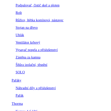
Podpalovač, čistič skel a ploten
Rošt
Růžice, štětka komínová, nástavec
Stojan na dřevo
Uhlák
Ventilátor krbový
Vysavač popela a příslušenství
Zástěna za kamna
Šňůra izolační, těsnění
SOLO
Pařáky
Náhradní díly a příslušenství
Pařák
Thorma