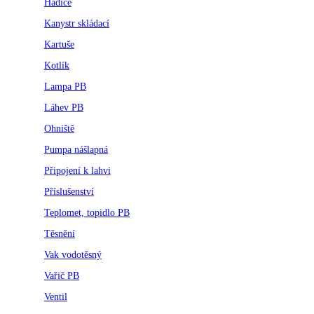
Hadice
Kanystr skládací
Kartuše
Kotlík
Lampa PB
Láhev PB
Ohniště
Pumpa nášlapná
Připojení k lahvi
Příslušenství
Teplomet, topidlo PB
Těsnění
Vak vodotěsný
Vařič PB
Ventil