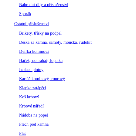
Náhradní díly a příslušenství
Sporák
Ostatní příslušenství
Brikety, třísky na podpal
Deska za kamna, šamoty, moučka, rudokit
Dvířka komínová
Háček, pohrabáč, lopatka
Izolace plotny
Kartáč komínový, rourový
Klapka zatápěcí
Koš krbový
Krbové nářadí
Nádoba na popel
Plech pod kamna
Plát