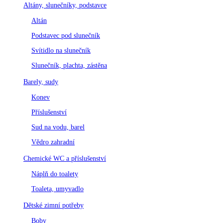
Altány, slunečníky, podstavce
Altán
Podstavec pod slunečník
Svítidlo na slunečník
Slunečník, plachta, zástěna
Barely, sudy
Konev
Příslušenství
Sud na vodu, barel
Vědro zahradní
Chemické WC a příslušenství
Náplň do toalety
Toaleta, umyvadlo
Dětské zimní potřeby
Boby