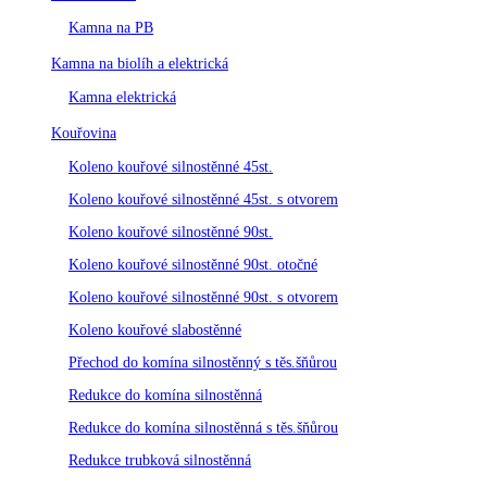
Kamna na PB
Kamna na biolíh a elektrická
Kamna elektrická
Kouřovina
Koleno kouřové silnostěnné 45st.
Koleno kouřové silnostěnné 45st. s otvorem
Koleno kouřové silnostěnné 90st.
Koleno kouřové silnostěnné 90st. otočné
Koleno kouřové silnostěnné 90st. s otvorem
Koleno kouřové slabostěnné
Přechod do komína silnostěnný s těs.šňůrou
Redukce do komína silnostěnná
Redukce do komína silnostěnná s těs.šňůrou
Redukce trubková silnostěnná