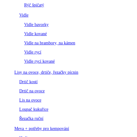
Rýč špičatý
Vidle
Vidle bavorky
Vidle kované
Vidle na brambory, na kámen
Vidle rycí
Vidle rycí kované
Lisy na ovoce, drtiče, řezačky pícnin
Drtič kostí
Drtič na ovoce
Lis na ovoce
Loupač kukuřice
Řezačka ruční
Meva + potřeby pro kempování