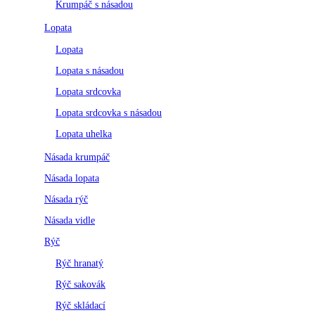
Krumpáč s násadou
Lopata
Lopata
Lopata s násadou
Lopata srdcovka
Lopata srdcovka s násadou
Lopata uhelka
Násada krumpáč
Násada lopata
Násada rýč
Násada vidle
Rýč
Rýč hranatý
Rýč sakovák
Rýč skládací