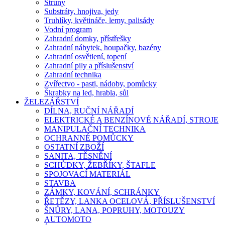
Struny
Substráty, hnojiva, jedy
Truhlíky, květináče, lemy, palisády
Vodní program
Zahradní domky, přístřešky
Zahradní nábytek, houpačky, bazény
Zahradní osvětlení, topení
Zahradní pily a příslušenství
Zahradní technika
Zvířectvo - pasti, nádoby, pomůcky
Škrabky na led, hrabla, sůl
ŽELEZÁŘSTVÍ
DÍLNA, RUČNÍ NÁŘADÍ
ELEKTRICKÉ A BENZÍNOVÉ NÁŘADÍ, STROJE
MANIPULAČNÍ TECHNIKA
OCHRANNÉ POMŮCKY
OSTATNÍ ZBOŽÍ
SANITA, TĚSNĚNÍ
SCHŮDKY, ŽEBŘÍKY, ŠTAFLE
SPOJOVACÍ MATERIÁL
STAVBA
ZÁMKY, KOVÁNÍ, SCHRÁNKY
ŘETĚZY, LANKA OCELOVÁ, PŘÍSLUŠENSTVÍ
ŠNŮRY, LANA, POPRUHY, MOTOUZY
AUTOMOTO