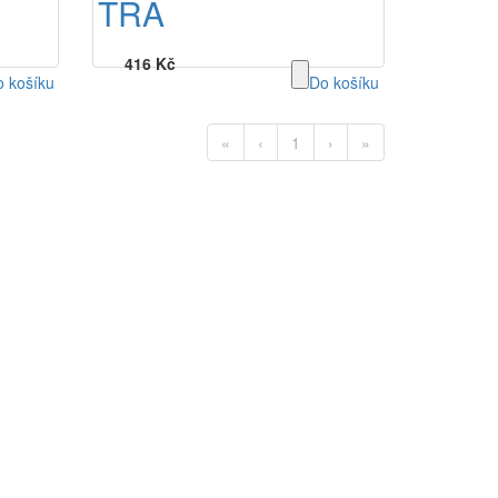
TRA
416 Kč
 košíku
Do košíku
«
‹
1
›
»