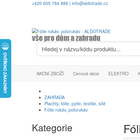
+420 605 784 888
|
info@aldotrade.cz
AKČNÍ ZBOŽÍ
Cenové akce
ELEKTRO
ZAHRADA
Plachty, fólie, pytle, textilie, sítě
Fólie rukáv, polorukáv
Fól
Kategorie