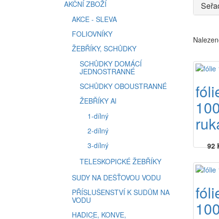
AKČNÍ ZBOŽÍ
Seřad
AKCE - SLEVA
FOLIOVNÍKY
Nalezen
ŽEBŘÍKY, SCHŮDKY
SCHŮDKY DOMÁCÍ
JEDNOSTRANNÉ
fóli
SCHŮDKY OBOUSTRANNÉ
ŽEBŘÍKY Al
10
1-dílný
ru
2-dílný
3-dílný
92 
TELESKOPICKÉ ŽEBŘÍKY
SUDY NA DEŠŤOVOU VODU
fóli
PŘÍSLUŠENSTVÍ K SUDŮM NA
VODU
10
HADICE, KONVE,