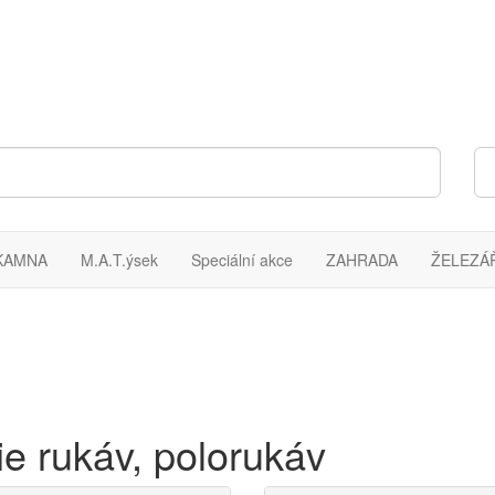
KAMNA
M.A.T.ýsek
Speciální akce
ZAHRADA
ŽELEZÁ
ie rukáv, polorukáv