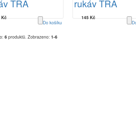
áv TRA
rukáv TRA
 Kč
145 Kč
Do košíku
Do
o:
6
produktů.
Zobrazeno:
1-6