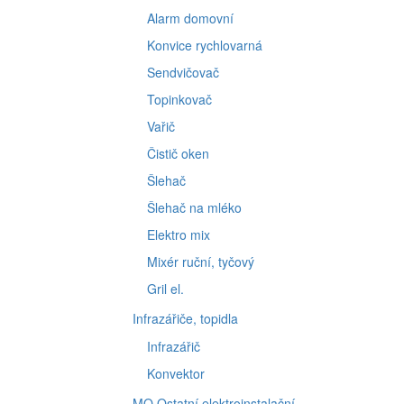
Alarm domovní
Konvice rychlovarná
Sendvičovač
Topinkovač
Vařič
Čistič oken
Šlehač
Šlehač na mléko
Elektro mix
Mixér ruční, tyčový
Gril el.
Infrazářiče, topidla
Infrazářič
Konvektor
MO Ostatní elektroinstalační