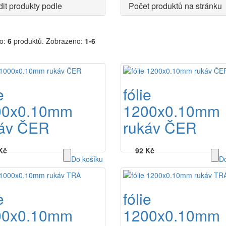
it produkty podle
Počet produktů na stránku
o:
6
produktů.
Zobrazeno:
1-6
e
fólie
00x0.10mm
1200x0.10mm
káv ČER
rukáv ČER
Kč
92 Kč
Do košíku
Do
e
fólie
00x0.10mm
1200x0.10mm