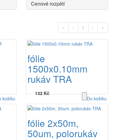
Cenové rozpětí
«
‹
1
›
»
fólie
1500x0.10mm
rukáv TRA
132 Kč
 košíku
Do košíku
fólie 2x50m,
50um, polorukáv