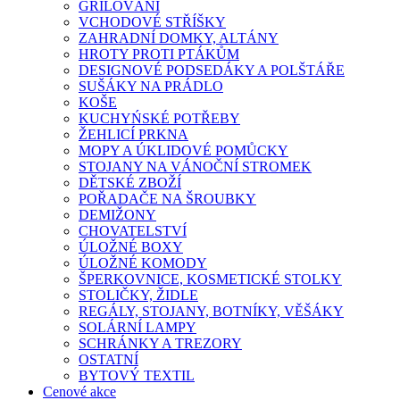
GRILOVÁNÍ
VCHODOVÉ STŘÍŠKY
ZAHRADNÍ DOMKY, ALTÁNY
HROTY PROTI PTÁKŮM
DESIGNOVÉ PODSEDÁKY A POLŠTÁŘE
SUŠÁKY NA PRÁDLO
KOŠE
KUCHYŃSKÉ POTŘEBY
ŽEHLICÍ PRKNA
MOPY A ÚKLIDOVÉ POMŮCKY
STOJANY NA VÁNOČNÍ STROMEK
DĚTSKÉ ZBOŽÍ
POŘADAČE NA ŠROUBKY
DEMIŽONY
CHOVATELSTVÍ
ÚLOŽNÉ BOXY
ÚLOŽNÉ KOMODY
ŠPERKOVNICE, KOSMETICKÉ STOLKY
STOLIČKY, ŽIDLE
REGÁLY, STOJANY, BOTNÍKY, VĚŠÁKY
SOLÁRNÍ LAMPY
SCHRÁNKY A TREZORY
OSTATNÍ
BYTOVÝ TEXTIL
Cenové akce