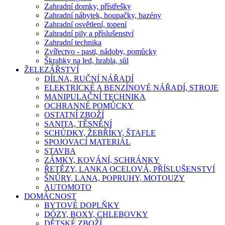
Zahradní domky, přístřešky
Zahradní nábytek, houpačky, bazény
Zahradní osvětlení, topení
Zahradní pily a příslušenství
Zahradní technika
Zvířectvo - pasti, nádoby, pomůcky
Škrabky na led, hrabla, sůl
ŽELEZÁŘSTVÍ
DÍLNA, RUČNÍ NÁŘADÍ
ELEKTRICKÉ A BENZÍNOVÉ NÁŘADÍ, STROJE
MANIPULAČNÍ TECHNIKA
OCHRANNÉ POMŮCKY
OSTATNÍ ZBOŽÍ
SANITA, TĚSNĚNÍ
SCHŮDKY, ŽEBŘÍKY, ŠTAFLE
SPOJOVACÍ MATERIÁL
STAVBA
ZÁMKY, KOVÁNÍ, SCHRÁNKY
ŘETĚZY, LANKA OCELOVÁ, PŘÍSLUŠENSTVÍ
ŠNŮRY, LANA, POPRUHY, MOTOUZY
AUTOMOTO
DOMÁCNOST
BYTOVÉ DOPLŇKY
DÓZY, BOXY, CHLEBOVKY
DĚTSKÉ ZBOŽÍ