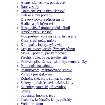
Altány, slunečníky, podstavce
Barely, sudy
Chemické WC a příslušenství
Dětské zimní potřeby
Dřevovýrobky a příslušenství
Hadice a příslušenství
Hospodářské drobné ruční nářadí
Hrábě a příslušenství
Kompostéry, koše na trávu, listí a jiné
Kosy, srpy, nože, nůžky
Krumpáče, lopaty, rýče, vidle
Lisy na ovoce, drtiče, řezačky pícnin
Meva + potřeby pro kempování
Plachty, fólie, pytle, textilie, sítě
Pletiva a příslušenství, sloupky, zemní vrtáky
Pomocníci na zahradu
Postřikovače, rozprašovače, konve
Potřeby pro grilování
Rohože, sítě, ploty stínící, koberce
Sekery a příslušenství, kalače, klíny
Skleníky, pařeniště, fóliovníky
Struny
Substráty, hnojiva, jedy
Truhlíky, květináče, lemy, palisády
Vodní program