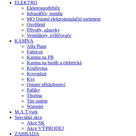
ELEKTRO
Elektrospotřebiče
Infrazářiče, topidla
MO Ostatní elektroinstalační sortiment
Osvětlení
Přívody, zásuvky
Ventilátory, zvlhčovače
KAMNA
Alfa Plam
Fabricor
Kamna na PB
Kamna na biolíh a elektrická
Kouřovina
Kovoplast
Kvs
Ostatní příslušenství
Pařáky
Thorma
Tim sistem
Wamsler
M.A.T.ýsek
Speciální akce
Akce SK
Akce VÝPRODEJ
ZAHRADA