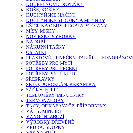
KOUPELNOVÉ DOPLŇKY
KOŠE, KOŠÍKY
KUCHYŇSKÉ NÁČINÍ
KUCHYŇSKÉ STROJKY A MLÝNKY
LŽÍCE NA OBUV, REGÁLY, STOJANY
MÍSY, MISKY
NOŽÍŘSKÉ VÝROBKY
NÁDOBÍ
NÁKUPNÍ TAŠKY
OSTATNÍ
PLASTOVÉ HRNEČKY, TALÍŘE + JEDNORÁZOVÉ
POTŘEBY PRO MYTÍ
POTŘEBY PRO PEČENÍ
POTŘEBY PRO ÚKLID
PŘEPRAVKY
SKLO, PORCELÁN, KERAMIKA
SÁČKY, FÓLIE
TEPLOMĚRY, MINUTNÍKY
TERMONÁDOBY
TÁCY, ODKAPÁVAČE, PŘÍBORNÍKY
VÁHY, MINCÍŘE
VÁNOČNÍ ZBOŽÍ
VÝROBKY DŘEVĚNÉ
VĚDRA, ŠKOPKY
VŠE NA STŮL