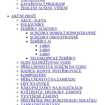
ZAVAŘOVACÍ PROGRAM
ŽEHLENÍ, SUŠENÍ, VĚŠENÍ
AKČNÍ ZBOŽÍ
AKCE - SLEVA
FOLIOVNÍKY
ŽEBŘÍKY, SCHŮDKY
SCHŮDKY DOMÁCÍ JEDNOSTRANNÉ
SCHŮDKY OBOUSTRANNÉ
ŽEBŘÍKY Al
1-dílný
2-dílný
3-dílný
TELESKOPICKÉ ŽEBŘÍKY
SUDY NA DEŠŤOVOU VODU
PŘÍSLUŠENSTVÍ K SUDŮM NA VODU
HADICE, KONVE, POSTŘIKOVAČE
KOMPOSTÉRY
PŘÍSLUŠENSTVÍ NA ZAHRADU
LISY NA OVOCE
NÁKUPNÍ TAŠKY NA KOLEČKÁCH
KVĚTINÁČE, TRUHLÍKY, ZÁHONY
VYVÝŠENÉ ZÁHONY
PŘÍSTŘEŠEK PRO ROBOTICKOU SEKAČKU
ZAHRADNÍ FONTÁNY