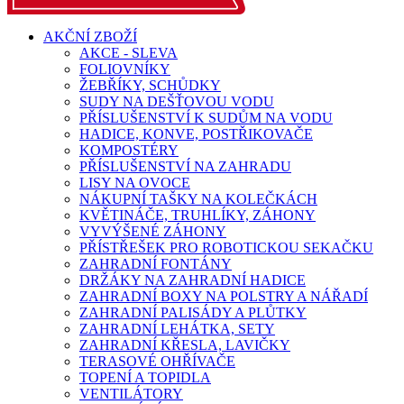
AKČNÍ ZBOŽÍ
AKCE - SLEVA
FOLIOVNÍKY
ŽEBŘÍKY, SCHŮDKY
SUDY NA DEŠŤOVOU VODU
PŘÍSLUŠENSTVÍ K SUDŮM NA VODU
HADICE, KONVE, POSTŘIKOVAČE
KOMPOSTÉRY
PŘÍSLUŠENSTVÍ NA ZAHRADU
LISY NA OVOCE
NÁKUPNÍ TAŠKY NA KOLEČKÁCH
KVĚTINÁČE, TRUHLÍKY, ZÁHONY
VYVÝŠENÉ ZÁHONY
PŘÍSTŘEŠEK PRO ROBOTICKOU SEKAČKU
ZAHRADNÍ FONTÁNY
DRŽÁKY NA ZAHRADNÍ HADICE
ZAHRADNÍ BOXY NA POLSTRY A NÁŘADÍ
ZAHRADNÍ PALISÁDY A PLŮTKY
ZAHRADNÍ LEHÁTKA, SETY
ZAHRADNÍ KŘESLA, LAVIČKY
TERASOVÉ OHŘÍVAČE
TOPENÍ A TOPIDLA
VENTILÁTORY