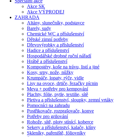
Speciální akce
Akce SK
Akce VÝPRODEJ
ZAHRADA
Altány, slunečníky, podstavce
Barely, sudy
Chemické WC a příslušenství
Dětské zimní potřeby
Dřevovýrobky a příslušenství
Hadice a příslušenství
Hospodářské drobné ruční nářadí
Hrábě a příslušenství
Kompostéry, koše na trávu, listí a jiné
Kosy, srpy, nože, nůžky
Krumpáče, lopaty, rýče, vidle
Lisy na ovoce, drtiče, řezačky pícnin
Meva + potřeby pro kempování
Plachty, fólie, pytle, textilie, sítě
Pletiva a příslušenství, sloupky, zemní vrtáky
Pomocníci na zahradu
Postřikovače, rozprašovače, konve
Potřeby pro grilování
Rohože, sítě, ploty stínící, koberce
Sekery a příslušenství, kalače, klíny
Skleníky, pařeniště, fóliovníky