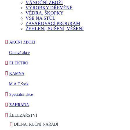
VÁNOČNÍ ZBOŽÍ
VÝROBKY DŘEVĚNÉ
VĚDRA, ŠKOPKY
VŠE NA STŮL
ZAVAŘOVACÍ PROGRAM
ŽEHLENÍ, SUŠENÍ, VĚŠENÍ
AKČNÍ ZBOŽÍ
Cenové akce
ELEKTRO
KAMNA
M.A.T.ýsek
Speciální akce
ZAHRADA
ŽELEZÁŘSTVÍ
DÍLNA, RUČNÍ NÁŘADÍ