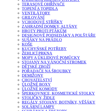
TERASOVÉ OHŘÍVAČE
TOPENÍ A TOPIDLA
VENTILÁTORY
GRILOVÁNÍ
VCHODOVÉ STŘÍŠKY
ZAHRADNÍ DOMKY, ALTÁNY
HROTY PROTI PTÁKŮM
DESIGNOVÉ PODSEDÁKY A POLŠTÁŘE
SUŠÁKY NA PRÁDLO
KOŠE
KUCHYŃSKÉ POTŘEBY
ŽEHLICÍ PRKNA
MOPY A ÚKLIDOVÉ POMŮCKY
STOJANY NA VÁNOČNÍ STROMEK
DĚTSKÉ ZBOŽÍ
POŘADAČE NA ŠROUBKY
DEMIŽONY
CHOVATELSTVÍ
ÚLOŽNÉ BOXY
ÚLOŽNÉ KOMODY
ŠPERKOVNICE, KOSMETICKÉ STOLKY
STOLIČKY, ŽIDLE
REGÁLY, STOJANY, BOTNÍKY, VĚŠÁKY
SOLÁRNÍ LAMPY