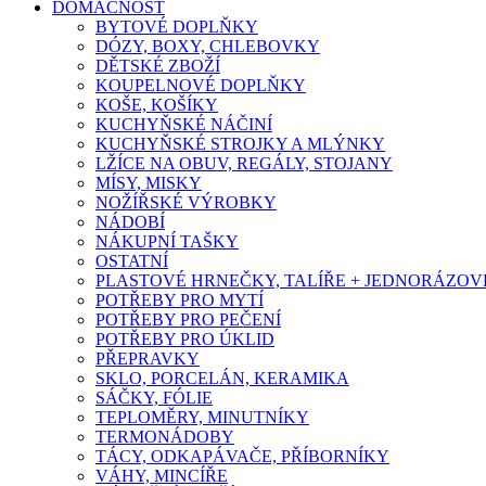
DOMÁCNOST
BYTOVÉ DOPLŇKY
DÓZY, BOXY, CHLEBOVKY
DĚTSKÉ ZBOŽÍ
KOUPELNOVÉ DOPLŇKY
KOŠE, KOŠÍKY
KUCHYŇSKÉ NÁČINÍ
KUCHYŇSKÉ STROJKY A MLÝNKY
LŽÍCE NA OBUV, REGÁLY, STOJANY
MÍSY, MISKY
NOŽÍŘSKÉ VÝROBKY
NÁDOBÍ
NÁKUPNÍ TAŠKY
OSTATNÍ
PLASTOVÉ HRNEČKY, TALÍŘE + JEDNORÁZOVÉ
POTŘEBY PRO MYTÍ
POTŘEBY PRO PEČENÍ
POTŘEBY PRO ÚKLID
PŘEPRAVKY
SKLO, PORCELÁN, KERAMIKA
SÁČKY, FÓLIE
TEPLOMĚRY, MINUTNÍKY
TERMONÁDOBY
TÁCY, ODKAPÁVAČE, PŘÍBORNÍKY
VÁHY, MINCÍŘE