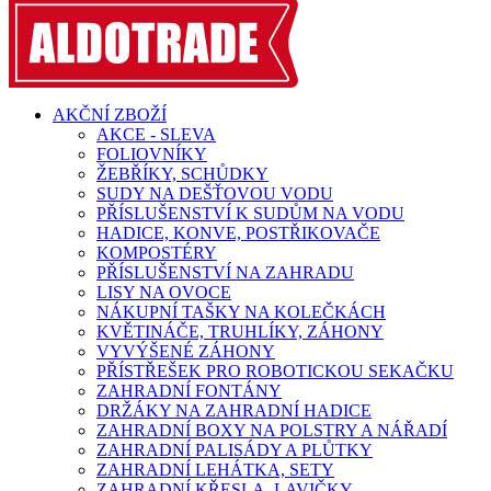
AKČNÍ ZBOŽÍ
AKCE - SLEVA
FOLIOVNÍKY
ŽEBŘÍKY, SCHŮDKY
SUDY NA DEŠŤOVOU VODU
PŘÍSLUŠENSTVÍ K SUDŮM NA VODU
HADICE, KONVE, POSTŘIKOVAČE
KOMPOSTÉRY
PŘÍSLUŠENSTVÍ NA ZAHRADU
LISY NA OVOCE
NÁKUPNÍ TAŠKY NA KOLEČKÁCH
KVĚTINÁČE, TRUHLÍKY, ZÁHONY
VYVÝŠENÉ ZÁHONY
PŘÍSTŘEŠEK PRO ROBOTICKOU SEKAČKU
ZAHRADNÍ FONTÁNY
DRŽÁKY NA ZAHRADNÍ HADICE
ZAHRADNÍ BOXY NA POLSTRY A NÁŘADÍ
ZAHRADNÍ PALISÁDY A PLŮTKY
ZAHRADNÍ LEHÁTKA, SETY
ZAHRADNÍ KŘESLA, LAVIČKY