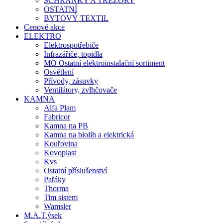
SCHRÁNKY A TREZORY
OSTATNÍ
BYTOVÝ TEXTIL
Cenové akce
ELEKTRO
Elektrospotřebiče
Infrazářiče, topidla
MO Ostatní elektroinstalační sortiment
Osvětlení
Přívody, zásuvky
Ventilátory, zvlhčovače
KAMNA
Alfa Plam
Fabricor
Kamna na PB
Kamna na biolíh a elektrická
Kouřovina
Kovoplast
Kvs
Ostatní příslušenství
Pařáky
Thorma
Tim sistem
Wamsler
M.A.T.ýsek