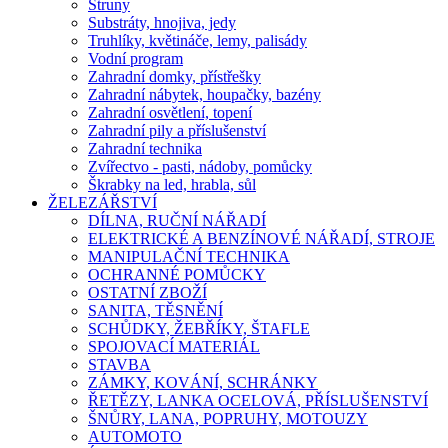
Struny
Substráty, hnojiva, jedy
Truhlíky, květináče, lemy, palisády
Vodní program
Zahradní domky, přístřešky
Zahradní nábytek, houpačky, bazény
Zahradní osvětlení, topení
Zahradní pily a příslušenství
Zahradní technika
Zvířectvo - pasti, nádoby, pomůcky
Škrabky na led, hrabla, sůl
ŽELEZÁŘSTVÍ
DÍLNA, RUČNÍ NÁŘADÍ
ELEKTRICKÉ A BENZÍNOVÉ NÁŘADÍ, STROJE
MANIPULAČNÍ TECHNIKA
OCHRANNÉ POMŮCKY
OSTATNÍ ZBOŽÍ
SANITA, TĚSNĚNÍ
SCHŮDKY, ŽEBŘÍKY, ŠTAFLE
SPOJOVACÍ MATERIÁL
STAVBA
ZÁMKY, KOVÁNÍ, SCHRÁNKY
ŘETĚZY, LANKA OCELOVÁ, PŘÍSLUŠENSTVÍ
ŠNŮRY, LANA, POPRUHY, MOTOUZY
AUTOMOTO