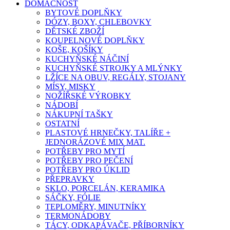
DOMÁCNOST
BYTOVÉ DOPLŇKY
DÓZY, BOXY, CHLEBOVKY
DĚTSKÉ ZBOŽÍ
KOUPELNOVÉ DOPLŇKY
KOŠE, KOŠÍKY
KUCHYŇSKÉ NÁČINÍ
KUCHYŇSKÉ STROJKY A MLÝNKY
LŽÍCE NA OBUV, REGÁLY, STOJANY
MÍSY, MISKY
NOŽÍŘSKÉ VÝROBKY
NÁDOBÍ
NÁKUPNÍ TAŠKY
OSTATNÍ
PLASTOVÉ HRNEČKY, TALÍŘE +
JEDNORÁZOVÉ MIX MAT.
POTŘEBY PRO MYTÍ
POTŘEBY PRO PEČENÍ
POTŘEBY PRO ÚKLID
PŘEPRAVKY
SKLO, PORCELÁN, KERAMIKA
SÁČKY, FÓLIE
TEPLOMĚRY, MINUTNÍKY
TERMONÁDOBY
TÁCY, ODKAPÁVAČE, PŘÍBORNÍKY