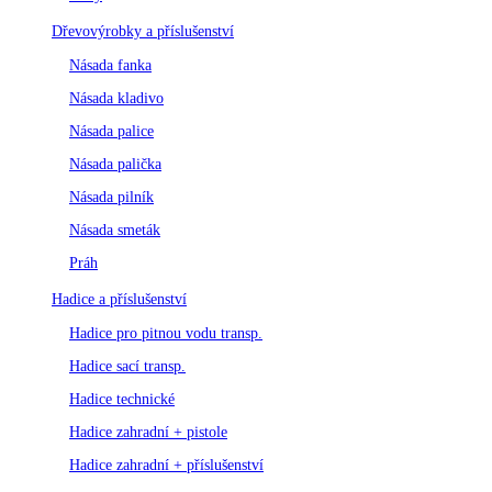
Dřevovýrobky a příslušenství
Násada fanka
Násada kladivo
Násada palice
Násada palička
Násada pilník
Násada smeták
Práh
Hadice a příslušenství
Hadice pro pitnou vodu transp.
Hadice sací transp.
Hadice technické
Hadice zahradní + pistole
Hadice zahradní + příslušenství