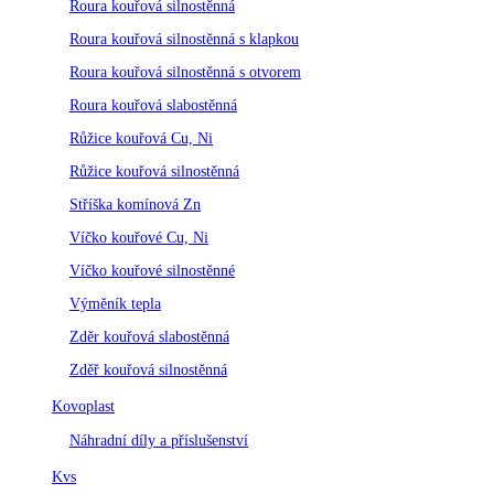
Roura kouřová silnostěnná
Roura kouřová silnostěnná s klapkou
Roura kouřová silnostěnná s otvorem
Roura kouřová slabostěnná
Růžice kouřová Cu, Ni
Růžice kouřová silnostěnná
Stříška komínová Zn
Víčko kouřové Cu, Ni
Víčko kouřové silnostěnné
Výměník tepla
Zděr kouřová slabostěnná
Zděř kouřová silnostěnná
Kovoplast
Náhradní díly a příslušenství
Kvs