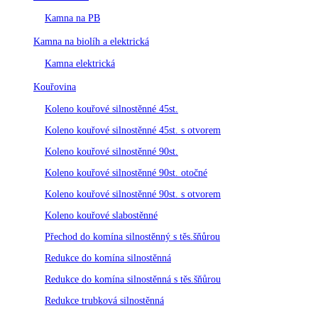
Kamna na PB
Kamna na biolíh a elektrická
Kamna elektrická
Kouřovina
Koleno kouřové silnostěnné 45st.
Koleno kouřové silnostěnné 45st. s otvorem
Koleno kouřové silnostěnné 90st.
Koleno kouřové silnostěnné 90st. otočné
Koleno kouřové silnostěnné 90st. s otvorem
Koleno kouřové slabostěnné
Přechod do komína silnostěnný s těs.šňůrou
Redukce do komína silnostěnná
Redukce do komína silnostěnná s těs.šňůrou
Redukce trubková silnostěnná