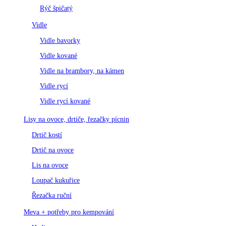
Rýč špičatý
Vidle
Vidle bavorky
Vidle kované
Vidle na brambory, na kámen
Vidle rycí
Vidle rycí kované
Lisy na ovoce, drtiče, řezačky pícnin
Drtič kostí
Drtič na ovoce
Lis na ovoce
Loupač kukuřice
Řezačka ruční
Meva + potřeby pro kempování