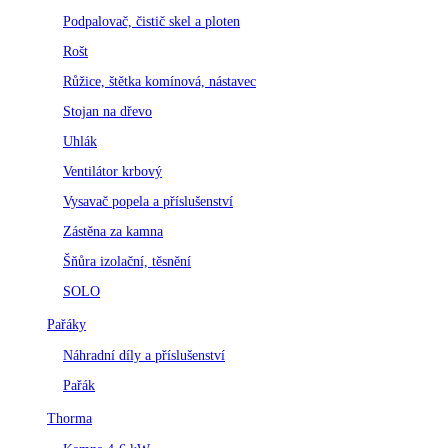
Podpalovač, čistič skel a ploten
Rošt
Růžice, štětka komínová, nástavec
Stojan na dřevo
Uhlák
Ventilátor krbový
Vysavač popela a příslušenství
Zástěna za kamna
Šňůra izolační, těsnění
SOLO
Pařáky
Náhradní díly a příslušenství
Pařák
Thorma