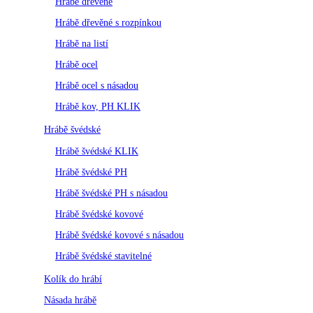
Hrábě dřevěné
Hrábě dřevěné s rozpínkou
Hrábě na listí
Hrábě ocel
Hrábě ocel s násadou
Hrábě kov, PH KLIK
Hrábě švédské
Hrábě švédské KLIK
Hrábě švédské PH
Hrábě švédské PH s násadou
Hrábě švédské kovové
Hrábě švédské kovové s násadou
Hrábě švédské stavitelné
Kolík do hrábí
Násada hrábě