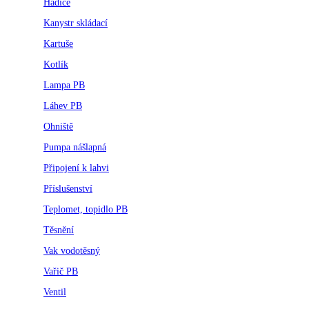
Hadice
Kanystr skládací
Kartuše
Kotlík
Lampa PB
Láhev PB
Ohniště
Pumpa nášlapná
Připojení k lahvi
Příslušenství
Teplomet, topidlo PB
Těsnění
Vak vodotěsný
Vařič PB
Ventil