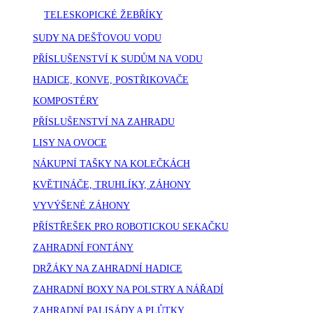
TELESKOPICKÉ ŽEBŘÍKY
SUDY NA DEŠŤOVOU VODU
PŘÍSLUŠENSTVÍ K SUDŮM NA VODU
HADICE, KONVE, POSTŘIKOVAČE
KOMPOSTÉRY
PŘÍSLUŠENSTVÍ NA ZAHRADU
LISY NA OVOCE
NÁKUPNÍ TAŠKY NA KOLEČKÁCH
KVĚTINÁČE, TRUHLÍKY, ZÁHONY
VYVÝŠENÉ ZÁHONY
PŘÍSTŘEŠEK PRO ROBOTICKOU SEKAČKU
ZAHRADNÍ FONTÁNY
DRŽÁKY NA ZAHRADNÍ HADICE
ZAHRADNÍ BOXY NA POLSTRY A NÁŘADÍ
ZAHRADNÍ PALISÁDY A PLŮTKY