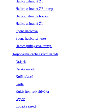
Hadice zahradní ZE
Hadice zahradní ZE transp.
Hadice zahradní transp.
Hadice zahradní ŽL
Spona hadicová
Spona hadicová nerez
Hadice průmysová transp.
Hospodářské drobné ruční nářadí
Drápek
Dětské nářadí
Kolík sázecí
Koště
Kultivátor, rolkultivátor
Kypřič
Lopatka sázecí