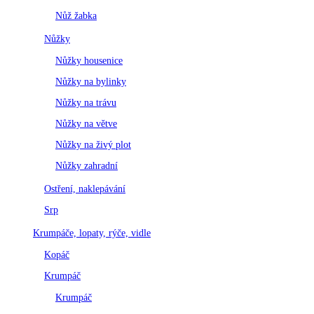
Nůž žabka
Nůžky
Nůžky housenice
Nůžky na bylinky
Nůžky na trávu
Nůžky na větve
Nůžky na živý plot
Nůžky zahradní
Ostření, naklepávání
Srp
Krumpáče, lopaty, rýče, vidle
Kopáč
Krumpáč
Krumpáč