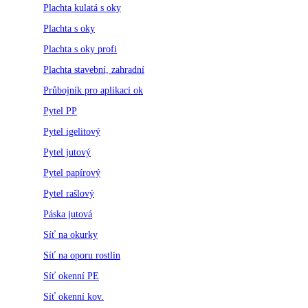
Plachta kulatá s oky
Plachta s oky
Plachta s oky profi
Plachta stavební, zahradní
Průbojník pro aplikaci ok
Pytel PP
Pytel igelitový
Pytel jutový
Pytel papírový
Pytel rašlový
Páska jutová
Síť na okurky
Síť na oporu rostlin
Síť okenní PE
Síť okenní kov.