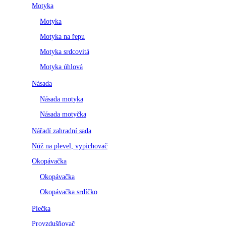
Motyka
Motyka
Motyka na řepu
Motyka srdcovitá
Motyka úhlová
Násada
Násada motyka
Násada motyčka
Nářadí zahradní sada
Nůž na plevel, vypichovač
Okopávačka
Okopávačka
Okopávačka srdíčko
Plečka
Provzdušňovač