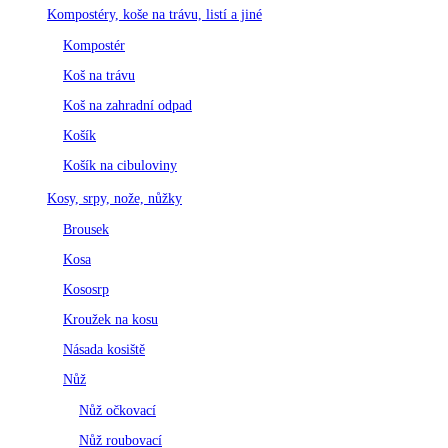
Kompostéry, koše na trávu, listí a jiné
Kompostér
Koš na trávu
Koš na zahradní odpad
Košík
Košík na cibuloviny
Kosy, srpy, nože, nůžky
Brousek
Kosa
Kososrp
Kroužek na kosu
Násada kosiště
Nůž
Nůž očkovací
Nůž roubovací