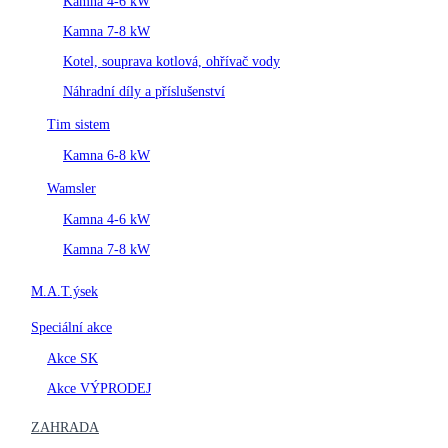
Kamna 4-6 kW
Kamna 7-8 kW
Kotel, souprava kotlová, ohřívač vody
Náhradní díly a příslušenství
Tim sistem
Kamna 6-8 kW
Wamsler
Kamna 4-6 kW
Kamna 7-8 kW
M.A.T.ýsek
Speciální akce
Akce SK
Akce VÝPRODEJ
ZAHRADA