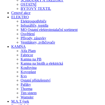
SCHRÁNKY A TREZORY
OSTATNÍ
BYTOVÝ TEXTIL
Cenové akce
ELEKTRO
Elektrospotřebiče
Infrazářiče, topidla
MO Ostatní elektroinstalační sortiment
Osvětlení
Přívody, zásuvky
Ventilátory, zvlhčovače
KAMNA
Alfa Plam
Fabricor
Kamna na PB
Kamna na biolíh a elektrická
Kouřovina
Kovoplast
Kvs
Ostatní příslušenství
Pařáky
Thorma
Tim sistem
Wamsler
M.A.T.ýsek