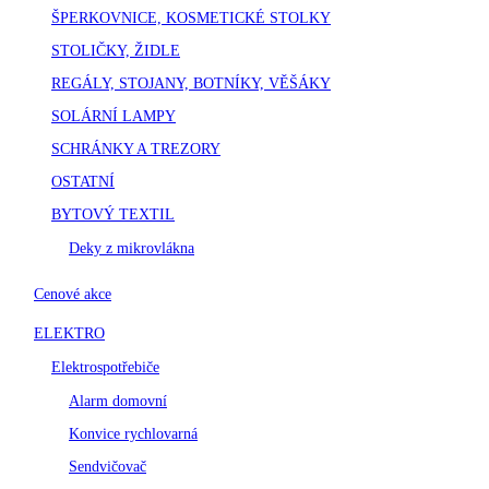
ŠPERKOVNICE, KOSMETICKÉ STOLKY
STOLIČKY, ŽIDLE
REGÁLY, STOJANY, BOTNÍKY, VĚŠÁKY
SOLÁRNÍ LAMPY
SCHRÁNKY A TREZORY
OSTATNÍ
BYTOVÝ TEXTIL
Deky z mikrovlákna
Cenové akce
ELEKTRO
Elektrospotřebiče
Alarm domovní
Konvice rychlovarná
Sendvičovač