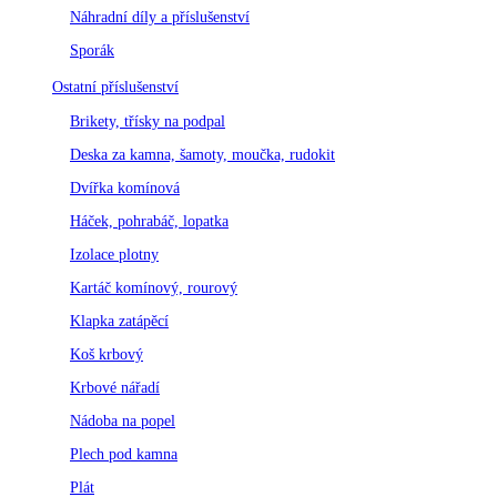
Náhradní díly a příslušenství
Sporák
Ostatní příslušenství
Brikety, třísky na podpal
Deska za kamna, šamoty, moučka, rudokit
Dvířka komínová
Háček, pohrabáč, lopatka
Izolace plotny
Kartáč komínový, rourový
Klapka zatápěcí
Koš krbový
Krbové nářadí
Nádoba na popel
Plech pod kamna
Plát