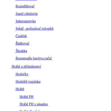
Rozmělňovač
Sazeč cibulovin
Sekeromotyka
Sekáč, prořezávač trávníků
Česáček
Řádkovač
Škrabka
Rozmetadlo hnojiva ruční
Hrábě a příslušenství
Hrabičky
Hrabiště rozpínka
Hrábě
Hrábě PH
Hrábě PH s násadou