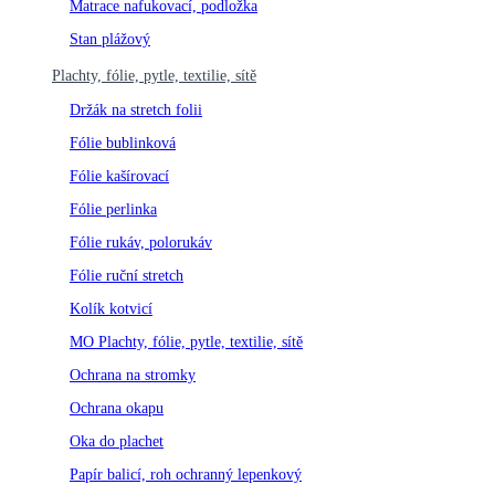
Matrace nafukovací, podložka
Stan plážový
Plachty, fólie, pytle, textilie, sítě
Držák na stretch folii
Fólie bublinková
Fólie kašírovací
Fólie perlinka
Fólie rukáv, polorukáv
Fólie ruční stretch
Kolík kotvicí
MO Plachty, fólie, pytle, textilie, sítě
Ochrana na stromky
Ochrana okapu
Oka do plachet
Papír balicí, roh ochranný lepenkový