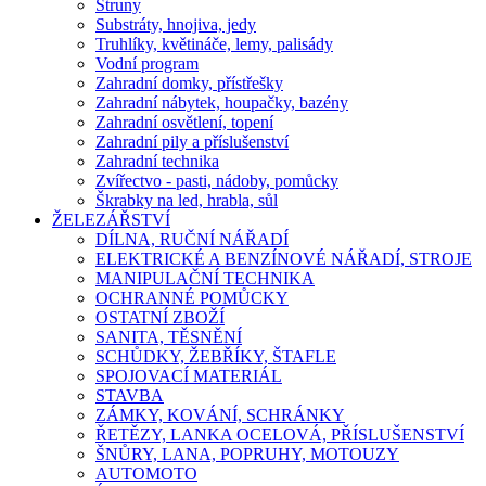
Struny
Substráty, hnojiva, jedy
Truhlíky, květináče, lemy, palisády
Vodní program
Zahradní domky, přístřešky
Zahradní nábytek, houpačky, bazény
Zahradní osvětlení, topení
Zahradní pily a příslušenství
Zahradní technika
Zvířectvo - pasti, nádoby, pomůcky
Škrabky na led, hrabla, sůl
ŽELEZÁŘSTVÍ
DÍLNA, RUČNÍ NÁŘADÍ
ELEKTRICKÉ A BENZÍNOVÉ NÁŘADÍ, STROJE
MANIPULAČNÍ TECHNIKA
OCHRANNÉ POMŮCKY
OSTATNÍ ZBOŽÍ
SANITA, TĚSNĚNÍ
SCHŮDKY, ŽEBŘÍKY, ŠTAFLE
SPOJOVACÍ MATERIÁL
STAVBA
ZÁMKY, KOVÁNÍ, SCHRÁNKY
ŘETĚZY, LANKA OCELOVÁ, PŘÍSLUŠENSTVÍ
ŠNŮRY, LANA, POPRUHY, MOTOUZY
AUTOMOTO