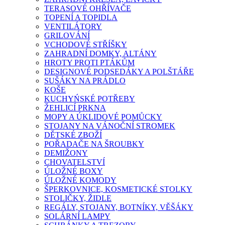
TERASOVÉ OHŘÍVAČE
TOPENÍ A TOPIDLA
VENTILÁTORY
GRILOVÁNÍ
VCHODOVÉ STŘÍŠKY
ZAHRADNÍ DOMKY, ALTÁNY
HROTY PROTI PTÁKŮM
DESIGNOVÉ PODSEDÁKY A POLŠTÁŘE
SUŠÁKY NA PRÁDLO
KOŠE
KUCHYŃSKÉ POTŘEBY
ŽEHLICÍ PRKNA
MOPY A ÚKLIDOVÉ POMŮCKY
STOJANY NA VÁNOČNÍ STROMEK
DĚTSKÉ ZBOŽÍ
POŘADAČE NA ŠROUBKY
DEMIŽONY
CHOVATELSTVÍ
ÚLOŽNÉ BOXY
ÚLOŽNÉ KOMODY
ŠPERKOVNICE, KOSMETICKÉ STOLKY
STOLIČKY, ŽIDLE
REGÁLY, STOJANY, BOTNÍKY, VĚŠÁKY
SOLÁRNÍ LAMPY