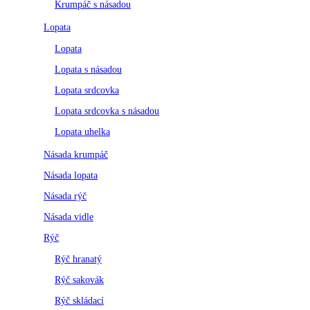
Krumpáč s násadou
Lopata
Lopata
Lopata s násadou
Lopata srdcovka
Lopata srdcovka s násadou
Lopata uhelka
Násada krumpáč
Násada lopata
Násada rýč
Násada vidle
Rýč
Rýč hranatý
Rýč sakovák
Rýč skládací