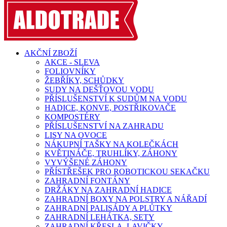
AKČNÍ ZBOŽÍ
AKCE - SLEVA
FOLIOVNÍKY
ŽEBŘÍKY, SCHŮDKY
SUDY NA DEŠŤOVOU VODU
PŘÍSLUŠENSTVÍ K SUDŮM NA VODU
HADICE, KONVE, POSTŘIKOVAČE
KOMPOSTÉRY
PŘÍSLUŠENSTVÍ NA ZAHRADU
LISY NA OVOCE
NÁKUPNÍ TAŠKY NA KOLEČKÁCH
KVĚTINÁČE, TRUHLÍKY, ZÁHONY
VYVÝŠENÉ ZÁHONY
PŘÍSTŘEŠEK PRO ROBOTICKOU SEKAČKU
ZAHRADNÍ FONTÁNY
DRŽÁKY NA ZAHRADNÍ HADICE
ZAHRADNÍ BOXY NA POLSTRY A NÁŘADÍ
ZAHRADNÍ PALISÁDY A PLŮTKY
ZAHRADNÍ LEHÁTKA, SETY
ZAHRADNÍ KŘESLA, LAVIČKY