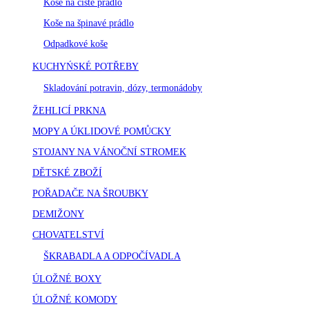
Koše na čisté prádlo
Koše na špinavé prádlo
Odpadkové koše
KUCHYŃSKÉ POTŘEBY
Skladování potravin, dózy, termonádoby
ŽEHLICÍ PRKNA
MOPY A ÚKLIDOVÉ POMŮCKY
STOJANY NA VÁNOČNÍ STROMEK
DĚTSKÉ ZBOŽÍ
POŘADAČE NA ŠROUBKY
DEMIŽONY
CHOVATELSTVÍ
ŠKRABADLA A ODPOČÍVADLA
ÚLOŽNÉ BOXY
ÚLOŽNÉ KOMODY