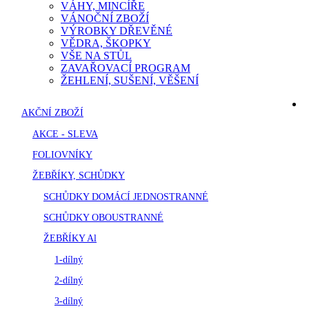
VÁHY, MINCÍŘE
VÁNOČNÍ ZBOŽÍ
VÝROBKY DŘEVĚNÉ
VĚDRA, ŠKOPKY
VŠE NA STŮL
ZAVAŘOVACÍ PROGRAM
ŽEHLENÍ, SUŠENÍ, VĚŠENÍ
AKČNÍ ZBOŽÍ
AKCE - SLEVA
FOLIOVNÍKY
ŽEBŘÍKY, SCHŮDKY
SCHŮDKY DOMÁCÍ JEDNOSTRANNÉ
SCHŮDKY OBOUSTRANNÉ
ŽEBŘÍKY Al
1-dílný
2-dílný
3-dílný