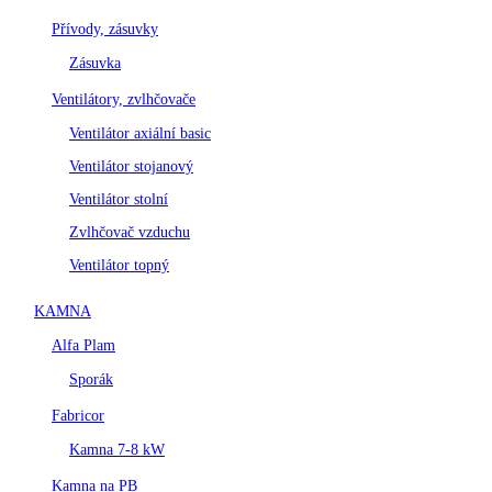
Přívody, zásuvky
Zásuvka
Ventilátory, zvlhčovače
Ventilátor axiální basic
Ventilátor stojanový
Ventilátor stolní
Zvlhčovač vzduchu
Ventilátor topný
KAMNA
Alfa Plam
Sporák
Fabricor
Kamna 7-8 kW
Kamna na PB