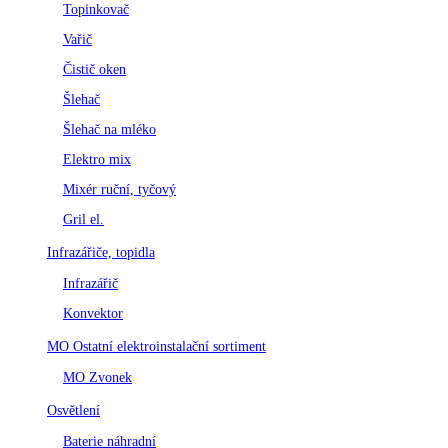
Topinkovač
Vařič
Čistič oken
Šlehač
Šlehač na mléko
Elektro mix
Mixér ruční, tyčový
Gril el.
Infrazářiče, topidla
Infrazářič
Konvektor
MO Ostatní elektroinstalační sortiment
MO Zvonek
Osvětlení
Baterie náhradní