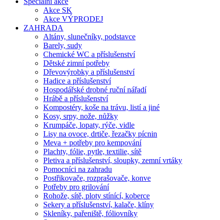
Speciální akce
Akce SK
Akce VÝPRODEJ
ZAHRADA
Altány, slunečníky, podstavce
Barely, sudy
Chemické WC a příslušenství
Dětské zimní potřeby
Dřevovýrobky a příslušenství
Hadice a příslušenství
Hospodářské drobné ruční nářadí
Hrábě a příslušenství
Kompostéry, koše na trávu, listí a jiné
Kosy, srpy, nože, nůžky
Krumpáče, lopaty, rýče, vidle
Lisy na ovoce, drtiče, řezačky pícnin
Meva + potřeby pro kempování
Plachty, fólie, pytle, textilie, sítě
Pletiva a příslušenství, sloupky, zemní vrtáky
Pomocníci na zahradu
Postřikovače, rozprašovače, konve
Potřeby pro grilování
Rohože, sítě, ploty stínící, koberce
Sekery a příslušenství, kalače, klíny
Skleníky, pařeniště, fóliovníky