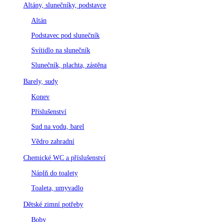
Altány, slunečníky, podstavce
Altán
Podstavec pod slunečník
Svítidlo na slunečník
Slunečník, plachta, zástěna
Barely, sudy
Konev
Příslušenství
Sud na vodu, barel
Vědro zahradní
Chemické WC a příslušenství
Náplň do toalety
Toaleta, umyvadlo
Dětské zimní potřeby
Boby