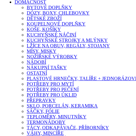
DOMÁCNOST
BYTOVÉ DOPLŇKY
DÓZY, BOXY, CHLEBOVKY
DĚTSKÉ ZBOŽÍ
KOUPELNOVÉ DOPLŇKY
KOŠE, KOŠÍKY
KUCHYŇSKÉ NÁČINÍ
KUCHYŇSKÉ STROJKY A MLÝNKY
LŽÍCE NA OBUV, REGÁLY, STOJANY
MÍSY, MISKY
NOŽÍŘSKÉ VÝROBKY
NÁDOBÍ
NÁKUPNÍ TAŠKY
OSTATNÍ
PLASTOVÉ HRNEČKY, TALÍŘE + JEDNORÁZOVÉ
POTŘEBY PRO MYTÍ
POTŘEBY PRO PEČENÍ
POTŘEBY PRO ÚKLID
PŘEPRAVKY
SKLO, PORCELÁN, KERAMIKA
SÁČKY, FÓLIE
TEPLOMĚRY, MINUTNÍKY
TERMONÁDOBY
TÁCY, ODKAPÁVAČE, PŘÍBORNÍKY
VÁHY, MINCÍŘE