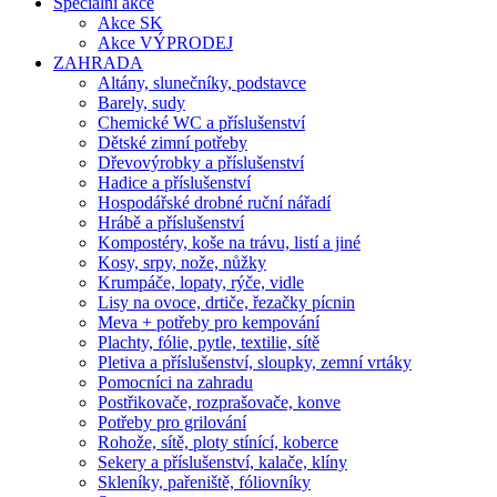
Speciální akce
Akce SK
Akce VÝPRODEJ
ZAHRADA
Altány, slunečníky, podstavce
Barely, sudy
Chemické WC a příslušenství
Dětské zimní potřeby
Dřevovýrobky a příslušenství
Hadice a příslušenství
Hospodářské drobné ruční nářadí
Hrábě a příslušenství
Kompostéry, koše na trávu, listí a jiné
Kosy, srpy, nože, nůžky
Krumpáče, lopaty, rýče, vidle
Lisy na ovoce, drtiče, řezačky pícnin
Meva + potřeby pro kempování
Plachty, fólie, pytle, textilie, sítě
Pletiva a příslušenství, sloupky, zemní vrtáky
Pomocníci na zahradu
Postřikovače, rozprašovače, konve
Potřeby pro grilování
Rohože, sítě, ploty stínící, koberce
Sekery a příslušenství, kalače, klíny
Skleníky, pařeniště, fóliovníky