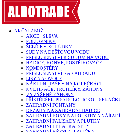
AKČNÍ ZBOŽÍ
AKCE - SLEVA
FOLIOVNÍKY
ŽEBŘÍKY, SCHŮDKY
SUDY NA DEŠŤOVOU VODU
PŘÍSLUŠENSTVÍ K SUDŮM NA VODU
HADICE, KONVE, POSTŘIKOVAČE
KOMPOSTÉRY
PŘÍSLUŠENSTVÍ NA ZAHRADU
LISY NA OVOCE
NÁKUPNÍ TAŠKY NA KOLEČKÁCH
KVĚTINÁČE, TRUHLÍKY, ZÁHONY
VYVÝŠENÉ ZÁHONY
PŘÍSTŘEŠEK PRO ROBOTICKOU SEKAČKU
ZAHRADNÍ FONTÁNY
DRŽÁKY NA ZAHRADNÍ HADICE
ZAHRADNÍ BOXY NA POLSTRY A NÁŘADÍ
ZAHRADNÍ PALISÁDY A PLŮTKY
ZAHRADNÍ LEHÁTKA, SETY
ZAHRADNÍ KŘESLA, LAVIČKY