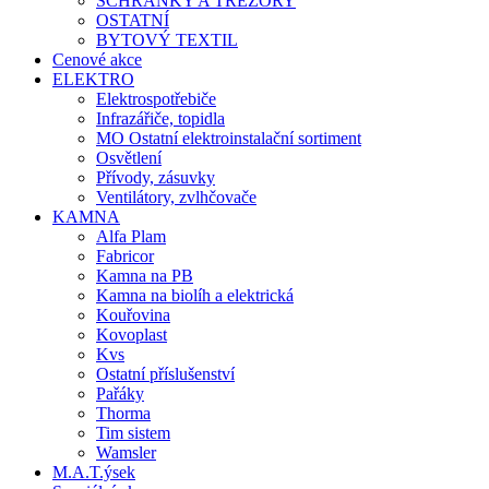
SCHRÁNKY A TREZORY
OSTATNÍ
BYTOVÝ TEXTIL
Cenové akce
ELEKTRO
Elektrospotřebiče
Infrazářiče, topidla
MO Ostatní elektroinstalační sortiment
Osvětlení
Přívody, zásuvky
Ventilátory, zvlhčovače
KAMNA
Alfa Plam
Fabricor
Kamna na PB
Kamna na biolíh a elektrická
Kouřovina
Kovoplast
Kvs
Ostatní příslušenství
Pařáky
Thorma
Tim sistem
Wamsler
M.A.T.ýsek