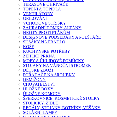
TERASOVÉ OHŘÍVAČE
TOPENÍ A TOPIDLA
VENTILÁTORY
GRILOVÁNÍ
VCHODOVÉ STŘÍŠKY
ZAHRADNÍ DOMKY, ALTÁNY
HROTY PROTI PTÁKŮM
DESIGNOVÉ PODSEDÁKY A POLŠTÁŘE
SUŠÁKY NA PRÁDLO
KOŠE
KUCHYŃSKÉ POTŘEBY
ŽEHLICÍ PRKNA
MOPY A ÚKLIDOVÉ POMŮCKY
STOJANY NA VÁNOČNÍ STROMEK
DĚTSKÉ ZBOŽÍ
POŘADAČE NA ŠROUBKY
DEMIŽONY
CHOVATELSTVÍ
ÚLOŽNÉ BOXY
ÚLOŽNÉ KOMODY
ŠPERKOVNICE, KOSMETICKÉ STOLKY
STOLIČKY, ŽIDLE
REGÁLY, STOJANY, BOTNÍKY, VĚŠÁKY
SOLÁRNÍ LAMPY