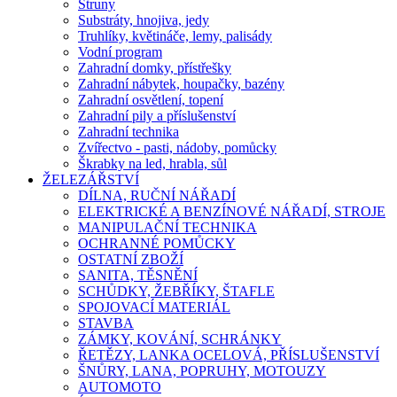
Struny
Substráty, hnojiva, jedy
Truhlíky, květináče, lemy, palisády
Vodní program
Zahradní domky, přístřešky
Zahradní nábytek, houpačky, bazény
Zahradní osvětlení, topení
Zahradní pily a příslušenství
Zahradní technika
Zvířectvo - pasti, nádoby, pomůcky
Škrabky na led, hrabla, sůl
ŽELEZÁŘSTVÍ
DÍLNA, RUČNÍ NÁŘADÍ
ELEKTRICKÉ A BENZÍNOVÉ NÁŘADÍ, STROJE
MANIPULAČNÍ TECHNIKA
OCHRANNÉ POMŮCKY
OSTATNÍ ZBOŽÍ
SANITA, TĚSNĚNÍ
SCHŮDKY, ŽEBŘÍKY, ŠTAFLE
SPOJOVACÍ MATERIÁL
STAVBA
ZÁMKY, KOVÁNÍ, SCHRÁNKY
ŘETĚZY, LANKA OCELOVÁ, PŘÍSLUŠENSTVÍ
ŠNŮRY, LANA, POPRUHY, MOTOUZY
AUTOMOTO