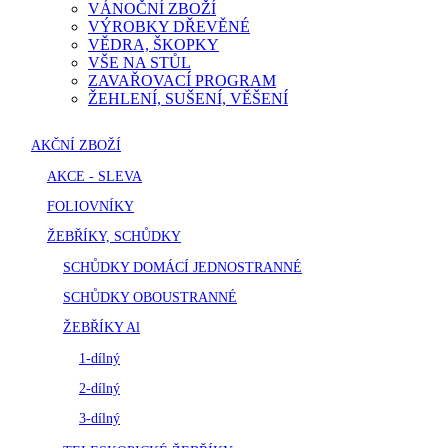
VÁNOČNÍ ZBOŽÍ
VÝROBKY DŘEVĚNÉ
VĚDRA, ŠKOPKY
VŠE NA STŮL
ZAVAŘOVACÍ PROGRAM
ŽEHLENÍ, SUŠENÍ, VĚŠENÍ
AKČNÍ ZBOŽÍ
AKCE - SLEVA
FOLIOVNÍKY
ŽEBŘÍKY, SCHŮDKY
SCHŮDKY DOMÁCÍ JEDNOSTRANNÉ
SCHŮDKY OBOUSTRANNÉ
ŽEBŘÍKY Al
1-dílný
2-dílný
3-dílný