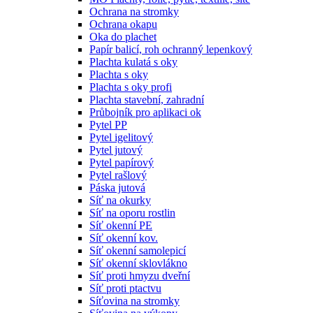
Ochrana na stromky
Ochrana okapu
Oka do plachet
Papír balicí, roh ochranný lepenkový
Plachta kulatá s oky
Plachta s oky
Plachta s oky profi
Plachta stavební, zahradní
Průbojník pro aplikaci ok
Pytel PP
Pytel igelitový
Pytel jutový
Pytel papírový
Pytel rašlový
Páska jutová
Síť na okurky
Síť na oporu rostlin
Síť okenní PE
Síť okenní kov.
Síť okenní samolepicí
Síť okenní sklovlákno
Síť proti hmyzu dveřní
Síť proti ptactvu
Síťovina na stromky