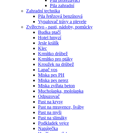
Pila prořezávací
Pila zahradní
Zahradní technika
Pila řetězová benzínová
Vypalovač trávy a plevele
Zvířectvo - pasti, nádoby, pomůcky
Budka ptačí
Hotel hmyzí
Jesle králík
Klec
Krmítko drůbež
Krmítko pro ptáky
Kroužek na drůbež
Lapač vos
Miska pes PH
Miska pes nerez
Miska zvířata beton
Mucholapka, mololapka
Odpuzovač
Past na krysy
Past na mravence, šváby
Past na myši
Past na slimáky
Podkladek vejce
Napáječka