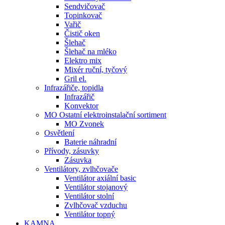
Sendvičovač
Topinkovač
Vařič
Čistič oken
Šlehač
Šlehač na mléko
Elektro mix
Mixér ruční, tyčový
Gril el.
Infrazářiče, topidla
Infrazářič
Konvektor
MO Ostatní elektroinstalační sortiment
MO Zvonek
Osvětlení
Baterie náhradní
Přívody, zásuvky
Zásuvka
Ventilátory, zvlhčovače
Ventilátor axiální basic
Ventilátor stojanový
Ventilátor stolní
Zvlhčovač vzduchu
Ventilátor topný
KAMNA