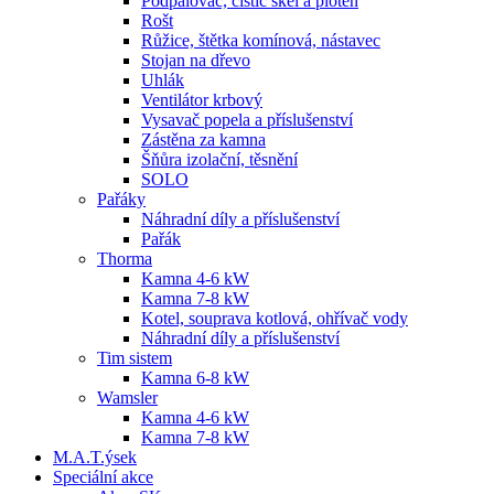
Podpalovač, čistič skel a ploten
Rošt
Růžice, štětka komínová, nástavec
Stojan na dřevo
Uhlák
Ventilátor krbový
Vysavač popela a příslušenství
Zástěna za kamna
Šňůra izolační, těsnění
SOLO
Pařáky
Náhradní díly a příslušenství
Pařák
Thorma
Kamna 4-6 kW
Kamna 7-8 kW
Kotel, souprava kotlová, ohřívač vody
Náhradní díly a příslušenství
Tim sistem
Kamna 6-8 kW
Wamsler
Kamna 4-6 kW
Kamna 7-8 kW
M.A.T.ýsek
Speciální akce