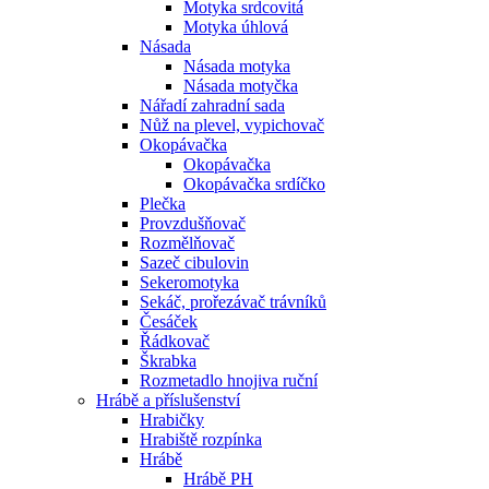
Motyka srdcovitá
Motyka úhlová
Násada
Násada motyka
Násada motyčka
Nářadí zahradní sada
Nůž na plevel, vypichovač
Okopávačka
Okopávačka
Okopávačka srdíčko
Plečka
Provzdušňovač
Rozmělňovač
Sazeč cibulovin
Sekeromotyka
Sekáč, prořezávač trávníků
Česáček
Řádkovač
Škrabka
Rozmetadlo hnojiva ruční
Hrábě a příslušenství
Hrabičky
Hrabiště rozpínka
Hrábě
Hrábě PH