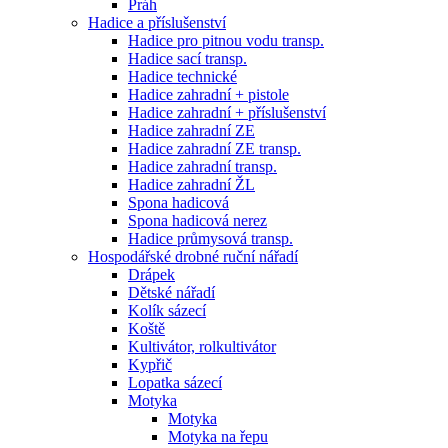
Práh
Hadice a příslušenství
Hadice pro pitnou vodu transp.
Hadice sací transp.
Hadice technické
Hadice zahradní + pistole
Hadice zahradní + příslušenství
Hadice zahradní ZE
Hadice zahradní ZE transp.
Hadice zahradní transp.
Hadice zahradní ŽL
Spona hadicová
Spona hadicová nerez
Hadice průmysová transp.
Hospodářské drobné ruční nářadí
Drápek
Dětské nářadí
Kolík sázecí
Koště
Kultivátor, rolkultivátor
Kypřič
Lopatka sázecí
Motyka
Motyka
Motyka na řepu