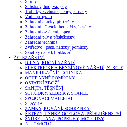
Struny
Substráty, hnojiva, jedy
Truhlíky, květináče, lemy, palisády
Vodní program
Zahradní domky, přístřešky
Zahradní nábytek, houpačky, bazény
Zahradní osvětlení, topení
Zahradní pily a příslušenství
Zahradní technika
Zvířectvo - pasti, nádoby, pomůcky
Škrabky na led, hrabla, sůl
ŽELEZÁŘSTVÍ
DÍLNA, RUČNÍ NÁŘADÍ
ELEKTRICKÉ A BENZÍNOVÉ NÁŘADÍ, STROJE
MANIPULAČNÍ TECHNIKA
OCHRANNÉ POMŮCKY
OSTATNÍ ZBOŽÍ
SANITA, TĚSNĚNÍ
SCHŮDKY, ŽEBŘÍKY, ŠTAFLE
SPOJOVACÍ MATERIÁL
STAVBA
ZÁMKY, KOVÁNÍ, SCHRÁNKY
ŘETĚZY, LANKA OCELOVÁ, PŘÍSLUŠENSTVÍ
ŠNŮRY, LANA, POPRUHY, MOTOUZY
AUTOMOTO