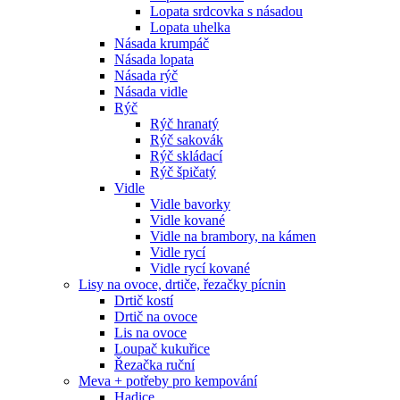
Lopata srdcovka s násadou
Lopata uhelka
Násada krumpáč
Násada lopata
Násada rýč
Násada vidle
Rýč
Rýč hranatý
Rýč sakovák
Rýč skládací
Rýč špičatý
Vidle
Vidle bavorky
Vidle kované
Vidle na brambory, na kámen
Vidle rycí
Vidle rycí kované
Lisy na ovoce, drtiče, řezačky pícnin
Drtič kostí
Drtič na ovoce
Lis na ovoce
Loupač kukuřice
Řezačka ruční
Meva + potřeby pro kempování
Hadice