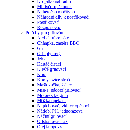
Kropítko náhradní
Minivědro, škopek
Naběračka močůvka
Náhradní díly k postřikovači
Postřikovač
Rozprašovač
Potřeby pro grilování
Alobal, ubrousky
Chňapka, zástěra BBQ
Gril
Gril plynový
Jehla
Kartáč čisticí
Kleště grilovací
Knot
Knoty, svíce sirná
Mašlovačka, štětec
Miska, nádobí grilovací
Motorek ke grilu
Mřížka opékací
Napichovač, vidlice opékací
Nádobí PH, jednorázové
Náčiní grilovací
Odstraňovač sazí
Olej lampový