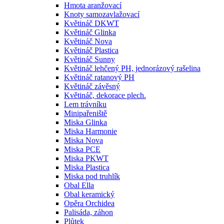
Hmota aranžovací
Knoty samozavlažovací
Květináč DKWT
Květináč Glinka
Květináč Nova
Květináč Plastica
Květináč Sunny
Květináč lehčený PH, jednorázový rašelina
Květináč ratanový PH
Květináč závěsný
Květináč, dekorace plech.
Lem trávníku
Minipařeniště
Miska Glinka
Miska Harmonie
Miska Nova
Miska PCE
Miska PKWT
Miska Plastica
Miska pod truhlík
Obal Ella
Obal keramický
Opěra Orchidea
Palisáda, záhon
Plůtek