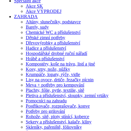
Speciální akce
Akce SK
Akce VÝPRODEJ
ZAHRADA
Altány, slunečníky, podstavce
Barely, sudy
Chemické WC a příslušenství
Dětské zimní potřeby
Dřevovýrobky a příslušenství
Hadice a příslušenství
Hospodářské drobné ruční nářadí
Hrábě a příslušenství
Kompostéry, koše na trávu, listí a jiné
Kosy, srpy, nože, nůžky
Krumpáče, lopaty, rýče, vidle
Lisy na ovoce, drtiče, řezačky pícnin
Meva + potřeby pro kempování
Plachty, fólie, pytle, textilie, sítě
Pletiva a příslušenství, sloupky, zemní vrtáky
Pomocníci na zahradu
Postřikovače, rozprašovače, konve
Potřeby pro grilování
Rohože, sítě, ploty stínící, koberce
Sekery a příslušenství, kalače, klíny
Skleníky, pařeniště, fóliovníky