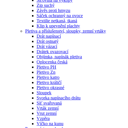
Síťovina na výkopy
Zip suchý
Závěs proti hmyzu
Sáček ochranný na ovoce
Textilie netkaná, tkaná
Klip k upevnění plachty
Pletiva a příslušenství, sloupky, zemní vrtáky
Drát napínací
Drát ostnatý
Drát vázací
Drátek ovazovací
Objímka, napínák pletiva
Oplocenka česká
Pletivo PH
Pletivo Zn
Pletivo katro
Pletivo králičí
Pletivo okrasné
Sloupek
Svorka napínacího drátu
Síť svařovaná
Vrták zemní
Vrut zemní
Vzpěra
Víčko na kunu