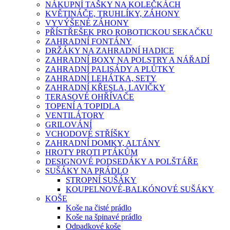
NÁKUPNÍ TAŠKY NA KOLEČKÁCH
KVĚTINÁČE, TRUHLÍKY, ZÁHONY
VYVÝŠENÉ ZÁHONY
PŘÍSTŘEŠEK PRO ROBOTICKOU SEKAČKU
ZAHRADNÍ FONTÁNY
DRŽÁKY NA ZAHRADNÍ HADICE
ZAHRADNÍ BOXY NA POLSTRY A NÁŘADÍ
ZAHRADNÍ PALISÁDY A PLŮTKY
ZAHRADNÍ LEHÁTKA, SETY
ZAHRADNÍ KŘESLA, LAVIČKY
TERASOVÉ OHŘÍVAČE
TOPENÍ A TOPIDLA
VENTILÁTORY
GRILOVÁNÍ
VCHODOVÉ STŘÍŠKY
ZAHRADNÍ DOMKY, ALTÁNY
HROTY PROTI PTÁKŮM
DESIGNOVÉ PODSEDÁKY A POLŠTÁŘE
SUŠÁKY NA PRÁDLO
STROPNÍ SUŠÁKY
KOUPELNOVÉ-BALKÓNOVÉ SUŠÁKY
KOŠE
Koše na čisté prádlo
Koše na špinavé prádlo
Odpadkové koše