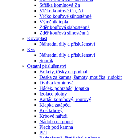
Stříška komínová Zn
Víčko kouřové Cu, Ni
Víčko kouřové silnostěnné
Výměník tepla
Zděr kouřová slabostěnná
Zděř kouřová silnostěnná
Kovoplast
Náhradní díly a příslušenství
Kvs
Náhradní díly a příslušenství
Sporák
Ostatní příslušenství
Brikety, třísky na podpal
Deska za kamna, šamoty, moučka, rudokit
Dvířka komínová
Háček, pohrabáč, lopatka
Izolace plotny
Kartáč komínový, rourový
Klapka zatápěcí
Koš krbový
Krbové nářadí
Nádoba na popel
Plech pod kamna
Plát