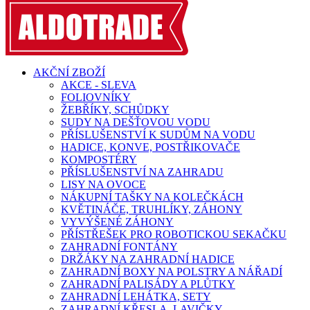
AKČNÍ ZBOŽÍ
AKCE - SLEVA
FOLIOVNÍKY
ŽEBŘÍKY, SCHŮDKY
SUDY NA DEŠŤOVOU VODU
PŘÍSLUŠENSTVÍ K SUDŮM NA VODU
HADICE, KONVE, POSTŘIKOVAČE
KOMPOSTÉRY
PŘÍSLUŠENSTVÍ NA ZAHRADU
LISY NA OVOCE
NÁKUPNÍ TAŠKY NA KOLEČKÁCH
KVĚTINÁČE, TRUHLÍKY, ZÁHONY
VYVÝŠENÉ ZÁHONY
PŘÍSTŘEŠEK PRO ROBOTICKOU SEKAČKU
ZAHRADNÍ FONTÁNY
DRŽÁKY NA ZAHRADNÍ HADICE
ZAHRADNÍ BOXY NA POLSTRY A NÁŘADÍ
ZAHRADNÍ PALISÁDY A PLŮTKY
ZAHRADNÍ LEHÁTKA, SETY
ZAHRADNÍ KŘESLA, LAVIČKY