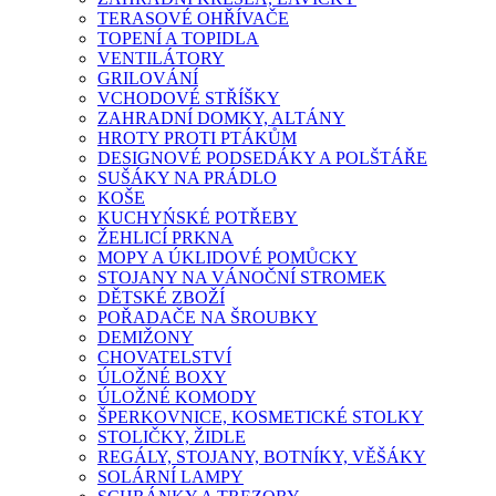
TERASOVÉ OHŘÍVAČE
TOPENÍ A TOPIDLA
VENTILÁTORY
GRILOVÁNÍ
VCHODOVÉ STŘÍŠKY
ZAHRADNÍ DOMKY, ALTÁNY
HROTY PROTI PTÁKŮM
DESIGNOVÉ PODSEDÁKY A POLŠTÁŘE
SUŠÁKY NA PRÁDLO
KOŠE
KUCHYŃSKÉ POTŘEBY
ŽEHLICÍ PRKNA
MOPY A ÚKLIDOVÉ POMŮCKY
STOJANY NA VÁNOČNÍ STROMEK
DĚTSKÉ ZBOŽÍ
POŘADAČE NA ŠROUBKY
DEMIŽONY
CHOVATELSTVÍ
ÚLOŽNÉ BOXY
ÚLOŽNÉ KOMODY
ŠPERKOVNICE, KOSMETICKÉ STOLKY
STOLIČKY, ŽIDLE
REGÁLY, STOJANY, BOTNÍKY, VĚŠÁKY
SOLÁRNÍ LAMPY