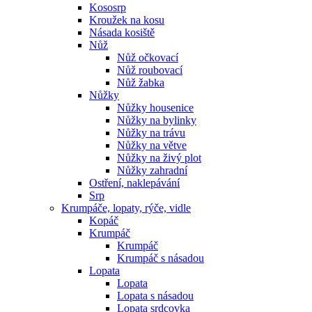
Kososrp
Kroužek na kosu
Násada kosiště
Nůž
Nůž očkovací
Nůž roubovací
Nůž žabka
Nůžky
Nůžky housenice
Nůžky na bylinky
Nůžky na trávu
Nůžky na větve
Nůžky na živý plot
Nůžky zahradní
Ostření, naklepávání
Srp
Krumpáče, lopaty, rýče, vidle
Kopáč
Krumpáč
Krumpáč
Krumpáč s násadou
Lopata
Lopata
Lopata s násadou
Lopata srdcovka