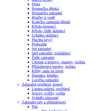
Deka
Houpačka dětská
Houpačka zahradní
Hračky k vodě
Kolečko zahradní dětské
Křeslo houpací
Křeslo, židle skládací
Lehátko skládací
Plachta krycí
Podsedák
Set zahradní
Stůl zahradní, rozkládací
Židle zahradní
Chemie a krmivo - bazény, jezírka
Příslušenství bazény, jezírka
Křídy, sada na písek
Hamaka, lehátko
Lavička zahradní
Zahradní osvětlení, topení
Lampa solární, osvětlení
Svícny, svíčky, světla
Svítidlo zápustné
Zahradní pily a příslušenství
Pila