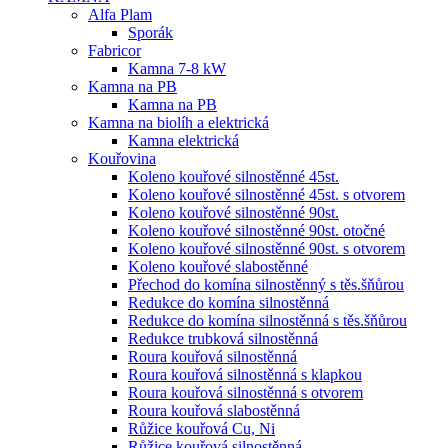
Alfa Plam
Sporák
Fabricor
Kamna 7-8 kW
Kamna na PB
Kamna na PB
Kamna na biolíh a elektrická
Kamna elektrická
Kouřovina
Koleno kouřové silnostěnné 45st.
Koleno kouřové silnostěnné 45st. s otvorem
Koleno kouřové silnostěnné 90st.
Koleno kouřové silnostěnné 90st. otočné
Koleno kouřové silnostěnné 90st. s otvorem
Koleno kouřové slabostěnné
Přechod do komína silnostěnný s těs.šňůrou
Redukce do komína silnostěnná
Redukce do komína silnostěnná s těs.šňůrou
Redukce trubková silnostěnná
Roura kouřová silnostěnná
Roura kouřová silnostěnná s klapkou
Roura kouřová silnostěnná s otvorem
Roura kouřová slabostěnná
Růžice kouřová Cu, Ni
Růžice kouřová silnostěnná