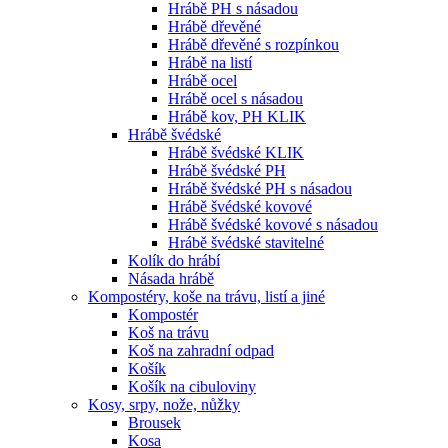
Hrábě PH s násadou
Hrábě dřevěné
Hrábě dřevěné s rozpínkou
Hrábě na listí
Hrábě ocel
Hrábě ocel s násadou
Hrábě kov, PH KLIK
Hrábě švédské
Hrábě švédské KLIK
Hrábě švédské PH
Hrábě švédské PH s násadou
Hrábě švédské kovové
Hrábě švédské kovové s násadou
Hrábě švédské stavitelné
Kolík do hrábí
Násada hrábě
Kompostéry, koše na trávu, listí a jiné
Kompostér
Koš na trávu
Koš na zahradní odpad
Košík
Košík na cibuloviny
Kosy, srpy, nože, nůžky
Brousek
Kosa