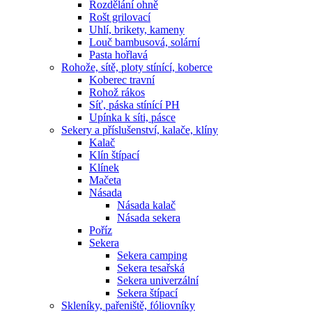
Rozdělání ohně
Rošt grilovací
Uhlí, brikety, kameny
Louč bambusová, solární
Pasta hořlavá
Rohože, sítě, ploty stínící, koberce
Koberec travní
Rohož rákos
Síť, páska stínící PH
Upínka k síti, pásce
Sekery a příslušenství, kalače, klíny
Kalač
Klín štípací
Klínek
Mačeta
Násada
Násada kalač
Násada sekera
Poříz
Sekera
Sekera camping
Sekera tesařská
Sekera univerzální
Sekera štípací
Skleníky, pařeniště, fóliovníky