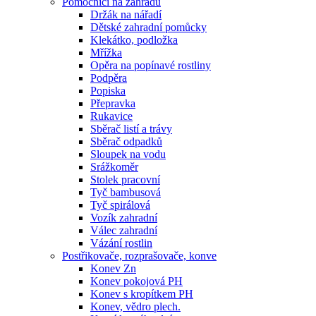
Pomocníci na zahradu
Držák na nářadí
Dětské zahradní pomůcky
Klekátko, podložka
Mřížka
Opěra na popínavé rostliny
Podpěra
Popiska
Přepravka
Rukavice
Sběrač listí a trávy
Sběrač odpadků
Sloupek na vodu
Srážkoměr
Stolek pracovní
Tyč bambusová
Tyč spirálová
Vozík zahradní
Válec zahradní
Vázání rostlin
Postřikovače, rozprašovače, konve
Konev Zn
Konev pokojová PH
Konev s kropítkem PH
Konev, vědro plech.