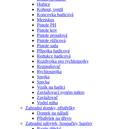
Hubice
Kohout, ventil
Koncovka hadicová
Meziskus
Pistole PH
Pistole kov
Pistole proudová
Pistole růžicová
Pistole sada
Přípojka hadicová
Redukce hadicová
Rozdvojka pro rychlospojky
Rozprašovač
Rychlospojka
Spojka
Sprcha
Vozík na hadici
Zavlažovací systém mikro
Zavlažovač
Vodní mlha
Zahradní domky, přístřešky
Domek na nářadí
Přístřešek na dřevo
Zahradní nábytek, houpačky, bazény
Bazén dětský