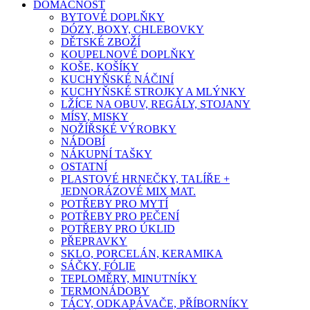
DOMÁCNOST
BYTOVÉ DOPLŇKY
DÓZY, BOXY, CHLEBOVKY
DĚTSKÉ ZBOŽÍ
KOUPELNOVÉ DOPLŇKY
KOŠE, KOŠÍKY
KUCHYŇSKÉ NÁČINÍ
KUCHYŇSKÉ STROJKY A MLÝNKY
LŽÍCE NA OBUV, REGÁLY, STOJANY
MÍSY, MISKY
NOŽÍŘSKÉ VÝROBKY
NÁDOBÍ
NÁKUPNÍ TAŠKY
OSTATNÍ
PLASTOVÉ HRNEČKY, TALÍŘE +
JEDNORÁZOVÉ MIX MAT.
POTŘEBY PRO MYTÍ
POTŘEBY PRO PEČENÍ
POTŘEBY PRO ÚKLID
PŘEPRAVKY
SKLO, PORCELÁN, KERAMIKA
SÁČKY, FÓLIE
TEPLOMĚRY, MINUTNÍKY
TERMONÁDOBY
TÁCY, ODKAPÁVAČE, PŘÍBORNÍKY