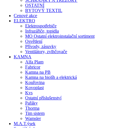
SCHRÁNKY A TREZORY
OSTATNÍ
BYTOVÝ TEXTIL
Cenové akce
ELEKTRO
Elektrospotřebiče
Infrazářiče, topidla
MO Ostatní elektroinstalační sortiment
Osvětlení
Přívody, zásuvky
Ventilátory, zvlhčovače
KAMNA
Alfa Plam
Fabricor
Kamna na PB
Kamna na biolíh a elektrická
Kouřovina
Kovoplast
Kvs
Ostatní příslušenství
Pařáky
Thorma
Tim sistem
Wamsler
M.A.T.ýsek