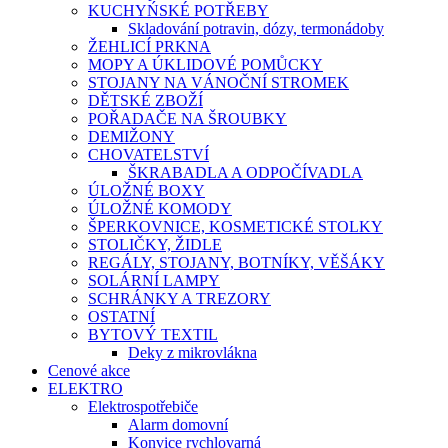
KUCHYŃSKÉ POTŘEBY
Skladování potravin, dózy, termonádoby
ŽEHLICÍ PRKNA
MOPY A ÚKLIDOVÉ POMŮCKY
STOJANY NA VÁNOČNÍ STROMEK
DĚTSKÉ ZBOŽÍ
POŘADAČE NA ŠROUBKY
DEMIŽONY
CHOVATELSTVÍ
ŠKRABADLA A ODPOČÍVADLA
ÚLOŽNÉ BOXY
ÚLOŽNÉ KOMODY
ŠPERKOVNICE, KOSMETICKÉ STOLKY
STOLIČKY, ŽIDLE
REGÁLY, STOJANY, BOTNÍKY, VĚŠÁKY
SOLÁRNÍ LAMPY
SCHRÁNKY A TREZORY
OSTATNÍ
BYTOVÝ TEXTIL
Deky z mikrovlákna
Cenové akce
ELEKTRO
Elektrospotřebiče
Alarm domovní
Konvice rychlovarná