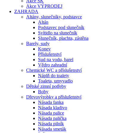
Akce SK
Akce VÝPRODEJ
ZAHRADA
Altány, slunečníky, podstavce
Altán
Podstavec pod slunečník
Svítidlo na slunečník
Slunečník, plachta, zástěna
Barely, sudy
Konev
Příslušenství
Sud na vodu, barel
Vědro zahradní
Chemické WC a příslušenství
Náplň do toalety
Toaleta, umyvadlo
Dětské zimní potřeby
Boby
Dřevovýrobky a příslušenství
Násada fanka
Násada kladivo
Násada palice
Násada palička
Násada pilník
Násada smeták