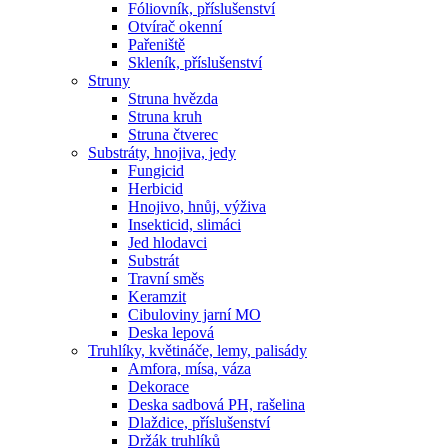
Fóliovník, příslušenství
Otvírač okenní
Pařeniště
Skleník, příslušenství
Struny
Struna hvězda
Struna kruh
Struna čtverec
Substráty, hnojiva, jedy
Fungicid
Herbicid
Hnojivo, hnůj, výživa
Insekticid, slimáci
Jed hlodavci
Substrát
Travní směs
Keramzit
Cibuloviny jarní MO
Deska lepová
Truhlíky, květináče, lemy, palisády
Amfora, mísa, váza
Dekorace
Deska sadbová PH, rašelina
Dlaždice, příslušenství
Držák truhlíků