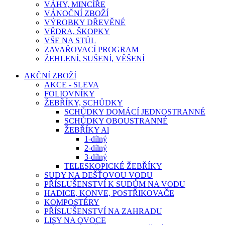
VÁHY, MINCÍŘE
VÁNOČNÍ ZBOŽÍ
VÝROBKY DŘEVĚNÉ
VĚDRA, ŠKOPKY
VŠE NA STŮL
ZAVAŘOVACÍ PROGRAM
ŽEHLENÍ, SUŠENÍ, VĚŠENÍ
AKČNÍ ZBOŽÍ
AKCE - SLEVA
FOLIOVNÍKY
ŽEBŘÍKY, SCHŮDKY
SCHŮDKY DOMÁCÍ JEDNOSTRANNÉ
SCHŮDKY OBOUSTRANNÉ
ŽEBŘÍKY Al
1-dílný
2-dílný
3-dílný
TELESKOPICKÉ ŽEBŘÍKY
SUDY NA DEŠŤOVOU VODU
PŘÍSLUŠENSTVÍ K SUDŮM NA VODU
HADICE, KONVE, POSTŘIKOVAČE
KOMPOSTÉRY
PŘÍSLUŠENSTVÍ NA ZAHRADU
LISY NA OVOCE