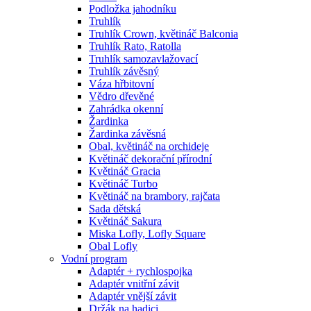
Podložka jahodníku
Truhlík
Truhlík Crown, květináč Balconia
Truhlík Rato, Ratolla
Truhlík samozavlažovací
Truhlík závěsný
Váza hřbitovní
Vědro dřevěné
Zahrádka okenní
Žardinka
Žardinka závěsná
Obal, květináč na orchideje
Květináč dekorační přírodní
Květináč Gracia
Květináč Turbo
Květináč na brambory, rajčata
Sada dětská
Květináč Sakura
Miska Lofly, Lofly Square
Obal Lofly
Vodní program
Adaptér + rychlospojka
Adaptér vnitřní závit
Adaptér vnější závit
Držák na hadici