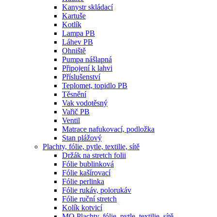
Kanystr skládací
Kartuše
Kotlík
Lampa PB
Láhev PB
Ohniště
Pumpa nášlapná
Připojení k lahvi
Příslušenství
Teplomet, topidlo PB
Těsnění
Vak vodotěsný
Vařič PB
Ventil
Matrace nafukovací, podložka
Stan plážový
Plachty, fólie, pytle, textilie, sítě
Držák na stretch folii
Fólie bublinková
Fólie kašírovací
Fólie perlinka
Fólie rukáv, polorukáv
Fólie ruční stretch
Kolík kotvicí
MO Plachty, fólie, pytle, textilie, sítě