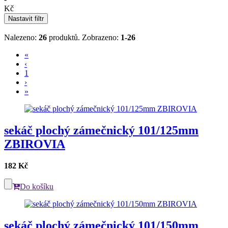
Kč
Nastavit filtr
Nalezeno:
26
produktů.
Zobrazeno:
1-26
«
‹
1
›
»
sekáč plochý zámečnický 101/125mm
ZBIROVIA
182 Kč
Do košíku
sekáč plochý zámečnický 101/150mm