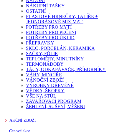
NÁDOBÍ
NÁKUPNÍ TAŠKY
OSTATNÍ
PLASTOVÉ HRNEČKY, TALÍŘE +
JEDNORÁZOVÉ MIX MAT.
POTŘEBY PRO MYTÍ
POTŘEBY PRO PEČENÍ
POTŘEBY PRO ÚKLID
PŘEPRAVKY
SKLO, PORCELÁN, KERAMIKA
SÁČKY, FÓLIE
TEPLOMĚRY, MINUTNÍKY
TERMONÁDOBY
TÁCY, ODKAPÁVAČE, PŘÍBORNÍKY
VÁHY, MINCÍŘE
VÁNOČNÍ ZBOŽÍ
VÝROBKY DŘEVĚNÉ
VĚDRA, ŠKOPKY
VŠE NA STŮL
ZAVAŘOVACÍ PROGRAM
ŽEHLENÍ, SUŠENÍ, VĚŠENÍ
AKČNÍ ZBOŽÍ
Cenové akce