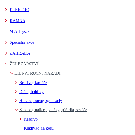
ELEKTRO
KAMNA
M.A.T.ýsek
Speciální akce
ZAHRADA
ŽELEZÁŘSTVÍ
DÍLNA, RUČNÍ NÁŘADÍ
Brusivo, kartáče
Dláta, hoblíky
Hlavice, ráčny, gola sady
Kladiva, palice, paličky, páčidla, sekáče
Kladivo
Kladívko na kosu