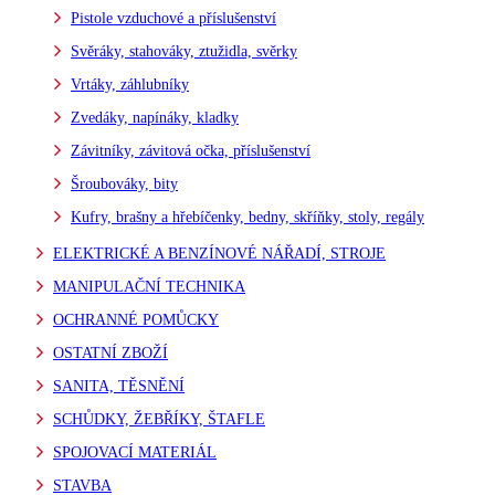
Pistole vzduchové a příslušenství
Svěráky, stahováky, ztužidla, svěrky
Vrtáky, záhlubníky
Zvedáky, napínáky, kladky
Závitníky, závitová očka, příslušenství
Šroubováky, bity
Kufry, brašny a hřebíčenky, bedny, skříňky, stoly, regály
ELEKTRICKÉ A BENZÍNOVÉ NÁŘADÍ, STROJE
MANIPULAČNÍ TECHNIKA
OCHRANNÉ POMŮCKY
OSTATNÍ ZBOŽÍ
SANITA, TĚSNĚNÍ
SCHŮDKY, ŽEBŘÍKY, ŠTAFLE
SPOJOVACÍ MATERIÁL
STAVBA