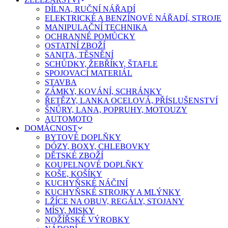
DÍLNA, RUČNÍ NÁŘADÍ
ELEKTRICKÉ A BENZÍNOVÉ NÁŘADÍ, STROJE
MANIPULAČNÍ TECHNIKA
OCHRANNÉ POMŮCKY
OSTATNÍ ZBOŽÍ
SANITA, TĚSNĚNÍ
SCHŮDKY, ŽEBŘÍKY, ŠTAFLE
SPOJOVACÍ MATERIÁL
STAVBA
ZÁMKY, KOVÁNÍ, SCHRÁNKY
ŘETĚZY, LANKA OCELOVÁ, PŘÍSLUŠENSTVÍ
ŠNŮRY, LANA, POPRUHY, MOTOUZY
AUTOMOTO
DOMÁCNOST
BYTOVÉ DOPLŇKY
DÓZY, BOXY, CHLEBOVKY
DĚTSKÉ ZBOŽÍ
KOUPELNOVÉ DOPLŇKY
KOŠE, KOŠÍKY
KUCHYŇSKÉ NÁČINÍ
KUCHYŇSKÉ STROJKY A MLÝNKY
LŽÍCE NA OBUV, REGÁLY, STOJANY
MÍSY, MISKY
NOŽÍŘSKÉ VÝROBKY