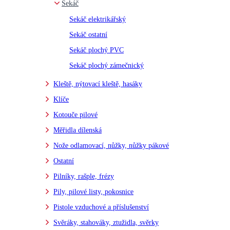
Sekáč
Sekáč elektrikářský
Sekáč ostatní
Sekáč plochý PVC
Sekáč plochý zámečnický
Kleště, nýtovací kleště, hasáky
Klíče
Kotouče pilové
Měřidla dílenská
Nože odlamovací, nůžky, nůžky pákové
Ostatní
Pilníky, rašple, frézy
Pily, pilové listy, pokosnice
Pistole vzduchové a příslušenství
Svěráky, stahováky, ztužidla, svěrky