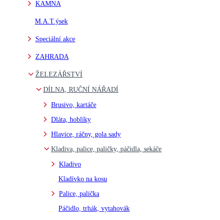
KAMNA
M.A.T.ýsek
Speciální akce
ZAHRADA
ŽELEZÁŘSTVÍ
DÍLNA, RUČNÍ NÁŘADÍ
Brusivo, kartáče
Dláta, hoblíky
Hlavice, ráčny, gola sady
Kladiva, palice, paličky, páčidla, sekáče
Kladivo
Kladívko na kosu
Palice, palička
Páčidlo, trhák, vytahovák