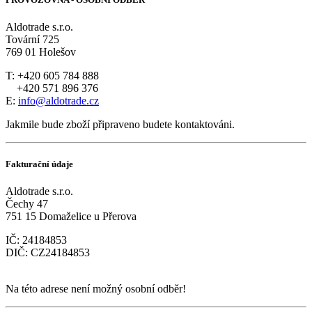
Aldotrade s.r.o.
Tovární 725
769 01 Holešov
T: +420 605 784 888
+420 571 896 376
E:
info@aldotrade.cz
Jakmile bude zboží připraveno budete kontaktováni.
Fakturační údaje
Aldotrade s.r.o.
Čechy 47
751 15 Domaželice u Přerova
IČ: 24184853
DIČ: CZ24184853
Na této adrese není možný osobní odběr!