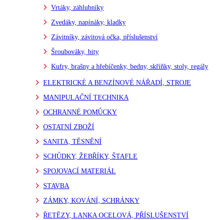
Vrtáky, záhlubníky
Zvedáky, napínáky, kladky
Závitníky, závitová očka, příslušenství
Šroubováky, bity
Kufry, brašny a hřebíčenky, bedny, skříňky, stoly, regály
ELEKTRICKÉ A BENZÍNOVÉ NÁŘADÍ, STROJE
MANIPULAČNÍ TECHNIKA
OCHRANNÉ POMŮCKY
OSTATNÍ ZBOŽÍ
SANITA, TĚSNĚNÍ
SCHŮDKY, ŽEBŘÍKY, ŠTAFLE
SPOJOVACÍ MATERIÁL
STAVBA
ZÁMKY, KOVÁNÍ, SCHRÁNKY
ŘETĚZY, LANKA OCELOVÁ, PŘÍSLUŠENSTVÍ