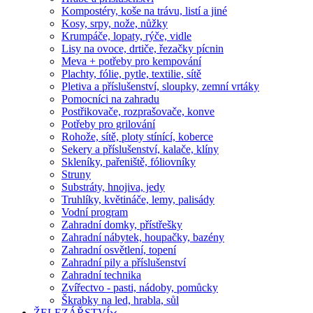
Kompostéry, koše na trávu, listí a jiné
Kosy, srpy, nože, nůžky
Krumpáče, lopaty, rýče, vidle
Lisy na ovoce, drtiče, řezačky pícnin
Meva + potřeby pro kempování
Plachty, fólie, pytle, textilie, sítě
Pletiva a příslušenství, sloupky, zemní vrtáky
Pomocníci na zahradu
Postřikovače, rozprašovače, konve
Potřeby pro grilování
Rohože, sítě, ploty stínící, koberce
Sekery a příslušenství, kalače, klíny
Skleníky, pařeniště, fóliovníky
Struny
Substráty, hnojiva, jedy
Truhlíky, květináče, lemy, palisády
Vodní program
Zahradní domky, přístřešky
Zahradní nábytek, houpačky, bazény
Zahradní osvětlení, topení
Zahradní pily a příslušenství
Zahradní technika
Zvířectvo - pasti, nádoby, pomůcky
Škrabky na led, hrabla, sůl
ŽELEZÁŘSTVÍ