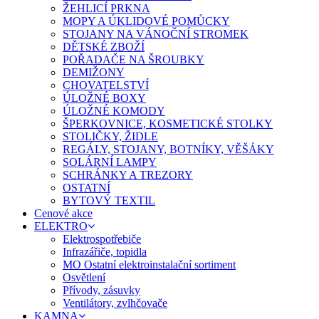
ŽEHLICÍ PRKNA
MOPY A ÚKLIDOVÉ POMŮCKY
STOJANY NA VÁNOČNÍ STROMEK
DĚTSKÉ ZBOŽÍ
POŘADAČE NA ŠROUBKY
DEMIŽONY
CHOVATELSTVÍ
ÚLOŽNÉ BOXY
ÚLOŽNÉ KOMODY
ŠPERKOVNICE, KOSMETICKÉ STOLKY
STOLIČKY, ŽIDLE
REGÁLY, STOJANY, BOTNÍKY, VĚŠÁKY
SOLÁRNÍ LAMPY
SCHRÁNKY A TREZORY
OSTATNÍ
BYTOVÝ TEXTIL
Cenové akce
ELEKTRO
Elektrospotřebiče
Infrazářiče, topidla
MO Ostatní elektroinstalační sortiment
Osvětlení
Přívody, zásuvky
Ventilátory, zvlhčovače
KAMNA