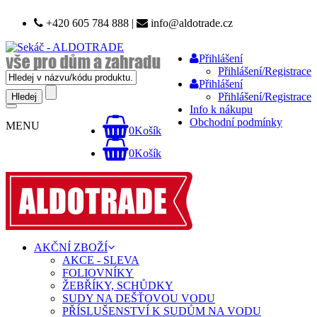
+420 605 784 888
|
info@aldotrade.cz
Přihlášení
Přihlášení/Registrace
Přihlášení
Přihlášení/Registrace
Info k nákupu
Obchodní podmínky
MENU
0
Košík
0
Košík
AKČNÍ ZBOŽÍ
AKCE - SLEVA
FOLIOVNÍKY
ŽEBŘÍKY, SCHŮDKY
SUDY NA DEŠŤOVOU VODU
PŘÍSLUŠENSTVÍ K SUDŮM NA VODU