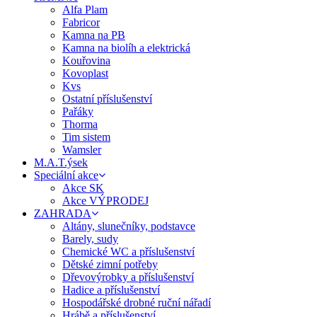
Alfa Plam
Fabricor
Kamna na PB
Kamna na biolíh a elektrická
Kouřovina
Kovoplast
Kvs
Ostatní příslušenství
Pařáky
Thorma
Tim sistem
Wamsler
M.A.T.ýsek
Speciální akce
Akce SK
Akce VÝPRODEJ
ZAHRADA
Altány, slunečníky, podstavce
Barely, sudy
Chemické WC a příslušenství
Dětské zimní potřeby
Dřevovýrobky a příslušenství
Hadice a příslušenství
Hospodářské drobné ruční nářadí
Hrábě a příslušenství