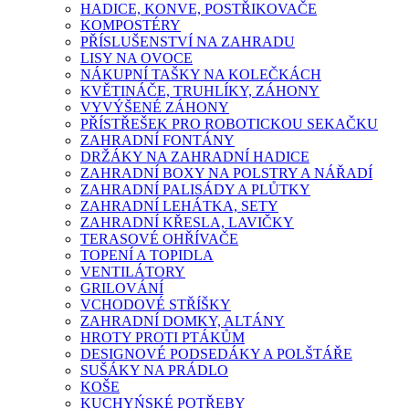
HADICE, KONVE, POSTŘIKOVAČE
KOMPOSTÉRY
PŘÍSLUŠENSTVÍ NA ZAHRADU
LISY NA OVOCE
NÁKUPNÍ TAŠKY NA KOLEČKÁCH
KVĚTINÁČE, TRUHLÍKY, ZÁHONY
VYVÝŠENÉ ZÁHONY
PŘÍSTŘEŠEK PRO ROBOTICKOU SEKAČKU
ZAHRADNÍ FONTÁNY
DRŽÁKY NA ZAHRADNÍ HADICE
ZAHRADNÍ BOXY NA POLSTRY A NÁŘADÍ
ZAHRADNÍ PALISÁDY A PLŮTKY
ZAHRADNÍ LEHÁTKA, SETY
ZAHRADNÍ KŘESLA, LAVIČKY
TERASOVÉ OHŘÍVAČE
TOPENÍ A TOPIDLA
VENTILÁTORY
GRILOVÁNÍ
VCHODOVÉ STŘÍŠKY
ZAHRADNÍ DOMKY, ALTÁNY
HROTY PROTI PTÁKŮM
DESIGNOVÉ PODSEDÁKY A POLŠTÁŘE
SUŠÁKY NA PRÁDLO
KOŠE
KUCHYŃSKÉ POTŘEBY