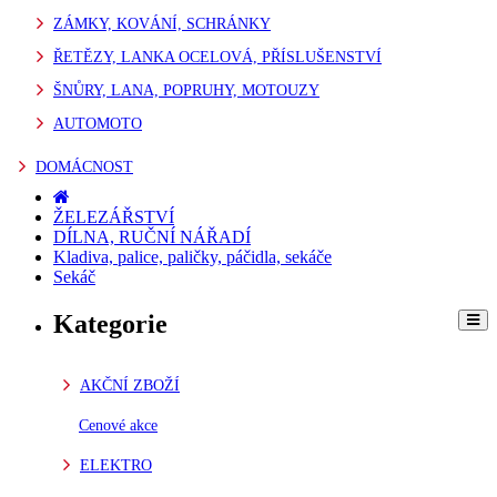
ZÁMKY, KOVÁNÍ, SCHRÁNKY
ŘETĚZY, LANKA OCELOVÁ, PŘÍSLUŠENSTVÍ
ŠNŮRY, LANA, POPRUHY, MOTOUZY
AUTOMOTO
DOMÁCNOST
ŽELEZÁŘSTVÍ
DÍLNA, RUČNÍ NÁŘADÍ
Kladiva, palice, paličky, páčidla, sekáče
Sekáč
Kategorie
AKČNÍ ZBOŽÍ
Cenové akce
ELEKTRO