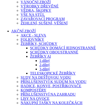
VÁNOČNÍ ZBOŽÍ
VÝROBKY DŘEVĚNÉ
VĚDRA, ŠKOPKY
VŠE NA STŮL
ZAVAŘOVACÍ PROGRAM
ŽEHLENÍ, SUŠENÍ, VĚŠENÍ
AKČNÍ ZBOŽÍ
AKCE - SLEVA
FOLIOVNÍKY
ŽEBŘÍKY, SCHŮDKY
SCHŮDKY DOMÁCÍ JEDNOSTRANNÉ
SCHŮDKY OBOUSTRANNÉ
ŽEBŘÍKY Al
1-dílný
2-dílný
3-dílný
TELESKOPICKÉ ŽEBŘÍKY
SUDY NA DEŠŤOVOU VODU
PŘÍSLUŠENSTVÍ K SUDŮM NA VODU
HADICE, KONVE, POSTŘIKOVAČE
KOMPOSTÉRY
PŘÍSLUŠENSTVÍ NA ZAHRADU
LISY NA OVOCE
NÁKUPNÍ TAŠKY NA KOLEČKÁCH