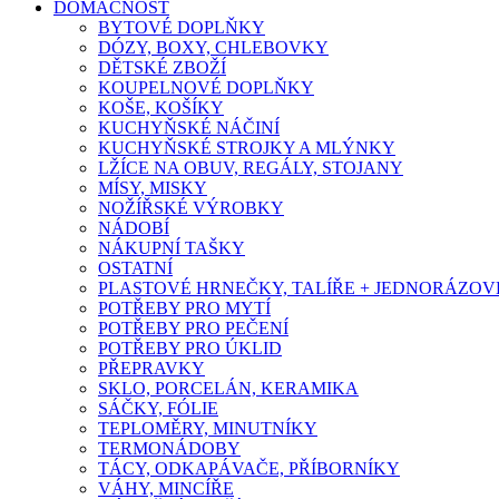
DOMÁCNOST
BYTOVÉ DOPLŇKY
DÓZY, BOXY, CHLEBOVKY
DĚTSKÉ ZBOŽÍ
KOUPELNOVÉ DOPLŇKY
KOŠE, KOŠÍKY
KUCHYŇSKÉ NÁČINÍ
KUCHYŇSKÉ STROJKY A MLÝNKY
LŽÍCE NA OBUV, REGÁLY, STOJANY
MÍSY, MISKY
NOŽÍŘSKÉ VÝROBKY
NÁDOBÍ
NÁKUPNÍ TAŠKY
OSTATNÍ
PLASTOVÉ HRNEČKY, TALÍŘE + JEDNORÁZOVÉ
POTŘEBY PRO MYTÍ
POTŘEBY PRO PEČENÍ
POTŘEBY PRO ÚKLID
PŘEPRAVKY
SKLO, PORCELÁN, KERAMIKA
SÁČKY, FÓLIE
TEPLOMĚRY, MINUTNÍKY
TERMONÁDOBY
TÁCY, ODKAPÁVAČE, PŘÍBORNÍKY
VÁHY, MINCÍŘE