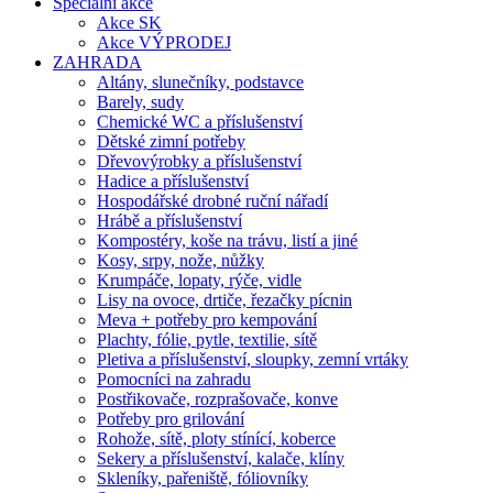
Speciální akce
Akce SK
Akce VÝPRODEJ
ZAHRADA
Altány, slunečníky, podstavce
Barely, sudy
Chemické WC a příslušenství
Dětské zimní potřeby
Dřevovýrobky a příslušenství
Hadice a příslušenství
Hospodářské drobné ruční nářadí
Hrábě a příslušenství
Kompostéry, koše na trávu, listí a jiné
Kosy, srpy, nože, nůžky
Krumpáče, lopaty, rýče, vidle
Lisy na ovoce, drtiče, řezačky pícnin
Meva + potřeby pro kempování
Plachty, fólie, pytle, textilie, sítě
Pletiva a příslušenství, sloupky, zemní vrtáky
Pomocníci na zahradu
Postřikovače, rozprašovače, konve
Potřeby pro grilování
Rohože, sítě, ploty stínící, koberce
Sekery a příslušenství, kalače, klíny
Skleníky, pařeniště, fóliovníky