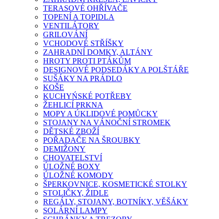
TERASOVÉ OHŘÍVAČE
TOPENÍ A TOPIDLA
VENTILÁTORY
GRILOVÁNÍ
VCHODOVÉ STŘÍŠKY
ZAHRADNÍ DOMKY, ALTÁNY
HROTY PROTI PTÁKŮM
DESIGNOVÉ PODSEDÁKY A POLŠTÁŘE
SUŠÁKY NA PRÁDLO
KOŠE
KUCHYŃSKÉ POTŘEBY
ŽEHLICÍ PRKNA
MOPY A ÚKLIDOVÉ POMŮCKY
STOJANY NA VÁNOČNÍ STROMEK
DĚTSKÉ ZBOŽÍ
POŘADAČE NA ŠROUBKY
DEMIŽONY
CHOVATELSTVÍ
ÚLOŽNÉ BOXY
ÚLOŽNÉ KOMODY
ŠPERKOVNICE, KOSMETICKÉ STOLKY
STOLIČKY, ŽIDLE
REGÁLY, STOJANY, BOTNÍKY, VĚŠÁKY
SOLÁRNÍ LAMPY