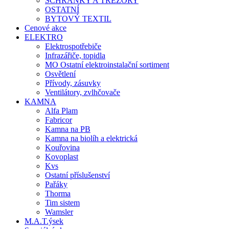
SCHRÁNKY A TREZORY
OSTATNÍ
BYTOVÝ TEXTIL
Cenové akce
ELEKTRO
Elektrospotřebiče
Infrazářiče, topidla
MO Ostatní elektroinstalační sortiment
Osvětlení
Přívody, zásuvky
Ventilátory, zvlhčovače
KAMNA
Alfa Plam
Fabricor
Kamna na PB
Kamna na biolíh a elektrická
Kouřovina
Kovoplast
Kvs
Ostatní příslušenství
Pařáky
Thorma
Tim sistem
Wamsler
M.A.T.ýsek