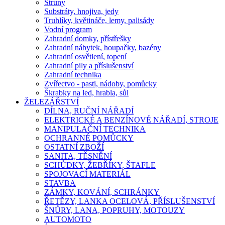
Struny
Substráty, hnojiva, jedy
Truhlíky, květináče, lemy, palisády
Vodní program
Zahradní domky, přístřešky
Zahradní nábytek, houpačky, bazény
Zahradní osvětlení, topení
Zahradní pily a příslušenství
Zahradní technika
Zvířectvo - pasti, nádoby, pomůcky
Škrabky na led, hrabla, sůl
ŽELEZÁŘSTVÍ
DÍLNA, RUČNÍ NÁŘADÍ
ELEKTRICKÉ A BENZÍNOVÉ NÁŘADÍ, STROJE
MANIPULAČNÍ TECHNIKA
OCHRANNÉ POMŮCKY
OSTATNÍ ZBOŽÍ
SANITA, TĚSNĚNÍ
SCHŮDKY, ŽEBŘÍKY, ŠTAFLE
SPOJOVACÍ MATERIÁL
STAVBA
ZÁMKY, KOVÁNÍ, SCHRÁNKY
ŘETĚZY, LANKA OCELOVÁ, PŘÍSLUŠENSTVÍ
ŠNŮRY, LANA, POPRUHY, MOTOUZY
AUTOMOTO