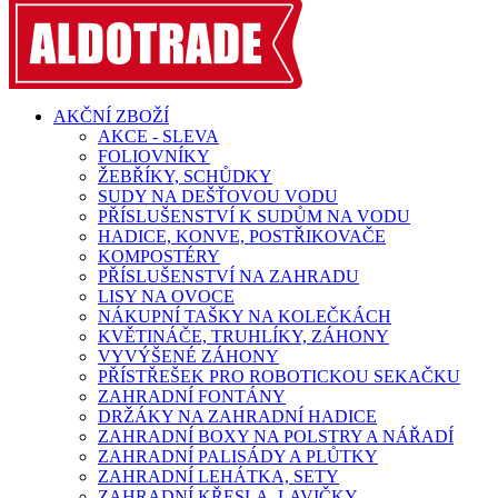
AKČNÍ ZBOŽÍ
AKCE - SLEVA
FOLIOVNÍKY
ŽEBŘÍKY, SCHŮDKY
SUDY NA DEŠŤOVOU VODU
PŘÍSLUŠENSTVÍ K SUDŮM NA VODU
HADICE, KONVE, POSTŘIKOVAČE
KOMPOSTÉRY
PŘÍSLUŠENSTVÍ NA ZAHRADU
LISY NA OVOCE
NÁKUPNÍ TAŠKY NA KOLEČKÁCH
KVĚTINÁČE, TRUHLÍKY, ZÁHONY
VYVÝŠENÉ ZÁHONY
PŘÍSTŘEŠEK PRO ROBOTICKOU SEKAČKU
ZAHRADNÍ FONTÁNY
DRŽÁKY NA ZAHRADNÍ HADICE
ZAHRADNÍ BOXY NA POLSTRY A NÁŘADÍ
ZAHRADNÍ PALISÁDY A PLŮTKY
ZAHRADNÍ LEHÁTKA, SETY
ZAHRADNÍ KŘESLA, LAVIČKY