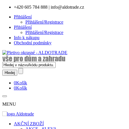
+420 605 784 888
|
info@aldotrade.cz
Přihlášení
Přihlášení/Registrace
Přihlášení
Přihlášení/Registrace
Info k nákupu
Obchodní podmínky
0
Košík
0
Košík
MENU
AKČNÍ ZBOŽÍ
AKCE - SLEVA