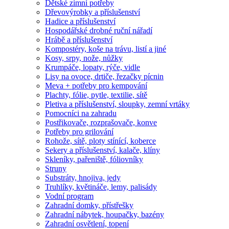
Dětské zimní potřeby
Dřevovýrobky a příslušenství
Hadice a příslušenství
Hospodářské drobné ruční nářadí
Hrábě a příslušenství
Kompostéry, koše na trávu, listí a jiné
Kosy, srpy, nože, nůžky
Krumpáče, lopaty, rýče, vidle
Lisy na ovoce, drtiče, řezačky pícnin
Meva + potřeby pro kempování
Plachty, fólie, pytle, textilie, sítě
Pletiva a příslušenství, sloupky, zemní vrtáky
Pomocníci na zahradu
Postřikovače, rozprašovače, konve
Potřeby pro grilování
Rohože, sítě, ploty stínící, koberce
Sekery a příslušenství, kalače, klíny
Skleníky, pařeniště, fóliovníky
Struny
Substráty, hnojiva, jedy
Truhlíky, květináče, lemy, palisády
Vodní program
Zahradní domky, přístřešky
Zahradní nábytek, houpačky, bazény
Zahradní osvětlení, topení