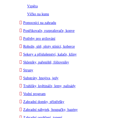
Vzpěra
Víčko na kunu
Pomocníci na zahradu
Postřikovače, rozprašovače, konve
Potřeby pro grilování
Rohože, sítě, ploty stínící, koberce
Sekery a příslušenství, kalače, klíny
Skleníky, pařeniště, fóliovníky
Struny
Substráty, hnojiva, jedy
Truhlíky, květináče, lemy, palisády
Vodní program
Zahradní domky, přístřešky
Zahradní nábytek, houpačky, bazény
Zahradní osvětlení, topení