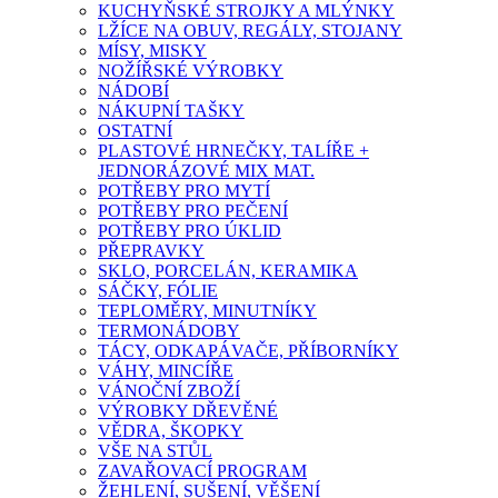
KUCHYŇSKÉ STROJKY A MLÝNKY
LŽÍCE NA OBUV, REGÁLY, STOJANY
MÍSY, MISKY
NOŽÍŘSKÉ VÝROBKY
NÁDOBÍ
NÁKUPNÍ TAŠKY
OSTATNÍ
PLASTOVÉ HRNEČKY, TALÍŘE +
JEDNORÁZOVÉ MIX MAT.
POTŘEBY PRO MYTÍ
POTŘEBY PRO PEČENÍ
POTŘEBY PRO ÚKLID
PŘEPRAVKY
SKLO, PORCELÁN, KERAMIKA
SÁČKY, FÓLIE
TEPLOMĚRY, MINUTNÍKY
TERMONÁDOBY
TÁCY, ODKAPÁVAČE, PŘÍBORNÍKY
VÁHY, MINCÍŘE
VÁNOČNÍ ZBOŽÍ
VÝROBKY DŘEVĚNÉ
VĚDRA, ŠKOPKY
VŠE NA STŮL
ZAVAŘOVACÍ PROGRAM
ŽEHLENÍ, SUŠENÍ, VĚŠENÍ