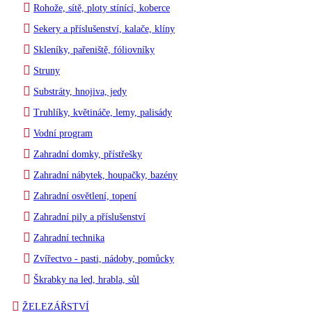
Rohože, sítě, ploty stínící, koberce
Sekery a příslušenství, kalače, klíny
Skleníky, pařeniště, fóliovníky
Struny
Substráty, hnojiva, jedy
Truhlíky, květináče, lemy, palisády
Vodní program
Zahradní domky, přístřešky
Zahradní nábytek, houpačky, bazény
Zahradní osvětlení, topení
Zahradní pily a příslušenství
Zahradní technika
Zvířectvo - pasti, nádoby, pomůcky
Škrabky na led, hrabla, sůl
ŽELEZÁŘSTVÍ