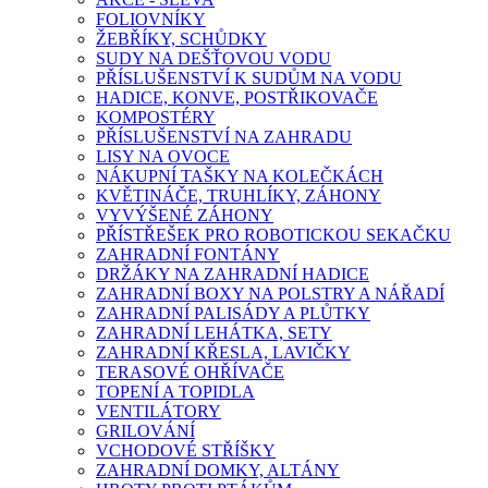
FOLIOVNÍKY
ŽEBŘÍKY, SCHŮDKY
SUDY NA DEŠŤOVOU VODU
PŘÍSLUŠENSTVÍ K SUDŮM NA VODU
HADICE, KONVE, POSTŘIKOVAČE
KOMPOSTÉRY
PŘÍSLUŠENSTVÍ NA ZAHRADU
LISY NA OVOCE
NÁKUPNÍ TAŠKY NA KOLEČKÁCH
KVĚTINÁČE, TRUHLÍKY, ZÁHONY
VYVÝŠENÉ ZÁHONY
PŘÍSTŘEŠEK PRO ROBOTICKOU SEKAČKU
ZAHRADNÍ FONTÁNY
DRŽÁKY NA ZAHRADNÍ HADICE
ZAHRADNÍ BOXY NA POLSTRY A NÁŘADÍ
ZAHRADNÍ PALISÁDY A PLŮTKY
ZAHRADNÍ LEHÁTKA, SETY
ZAHRADNÍ KŘESLA, LAVIČKY
TERASOVÉ OHŘÍVAČE
TOPENÍ A TOPIDLA
VENTILÁTORY
GRILOVÁNÍ
VCHODOVÉ STŘÍŠKY
ZAHRADNÍ DOMKY, ALTÁNY