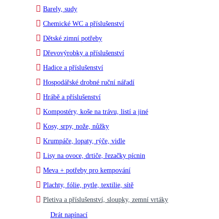
Barely, sudy
Chemické WC a příslušenství
Dětské zimní potřeby
Dřevovýrobky a příslušenství
Hadice a příslušenství
Hospodářské drobné ruční nářadí
Hrábě a příslušenství
Kompostéry, koše na trávu, listí a jiné
Kosy, srpy, nože, nůžky
Krumpáče, lopaty, rýče, vidle
Lisy na ovoce, drtiče, řezačky pícnin
Meva + potřeby pro kempování
Plachty, fólie, pytle, textilie, sítě
Pletiva a příslušenství, sloupky, zemní vrtáky
Drát napínací