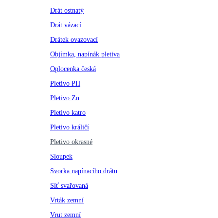
Drát ostnatý
Drát vázací
Drátek ovazovací
Objímka, napínák pletiva
Oplocenka česká
Pletivo PH
Pletivo Zn
Pletivo katro
Pletivo králičí
Pletivo okrasné
Sloupek
Svorka napínacího drátu
Síť svařovaná
Vrták zemní
Vrut zemní