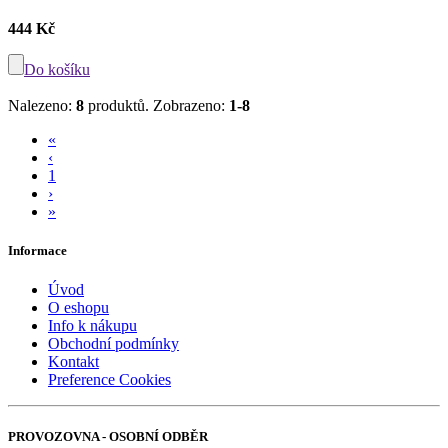
444 Kč
Do košíku
Nalezeno:
8
produktů.
Zobrazeno:
1-8
«
‹
1
›
»
Informace
Úvod
O eshopu
Info k nákupu
Obchodní podmínky
Kontakt
Preference Cookies
PROVOZOVNA - OSOBNÍ ODBĚR