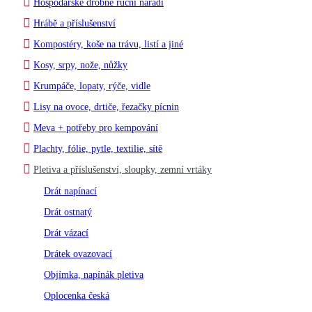
Hospodářské drobné ruční nářadí
Hrábě a příslušenství
Kompostéry, koše na trávu, listí a jiné
Kosy, srpy, nože, nůžky
Krumpáče, lopaty, rýče, vidle
Lisy na ovoce, drtiče, řezačky pícnin
Meva + potřeby pro kempování
Plachty, fólie, pytle, textilie, sítě
Pletiva a příslušenství, sloupky, zemní vrtáky
Drát napínací
Drát ostnatý
Drát vázací
Drátek ovazovací
Objímka, napínák pletiva
Oplocenka česká