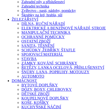
Zahradní pily a příslušenství
Zahradní technika
Zvířectvo - pasti, nádoby, pomůcky
Škrabky na led, hrabla, sůl
ŽELEZÁŘSTVÍ
DÍLNA, RUČNÍ NÁŘADÍ
ELEKTRICKÉ A BENZÍNOVÉ NÁŘADÍ, STROJE
MANIPULAČNÍ TECHNIKA
OCHRANNÉ POMŮCKY
OSTATNÍ ZBOŽÍ
SANITA, TĚSNĚNÍ
SCHŮDKY, ŽEBŘÍKY, ŠTAFLE
SPOJOVACÍ MATERIÁL
STAVBA
ZÁMKY, KOVÁNÍ, SCHRÁNKY
ŘETĚZY, LANKA OCELOVÁ, PŘÍSLUŠENSTVÍ
ŠNŮRY, LANA, POPRUHY, MOTOUZY
AUTOMOTO
DOMÁCNOST
BYTOVÉ DOPLŇKY
DÓZY, BOXY, CHLEBOVKY
DĚTSKÉ ZBOŽÍ
KOUPELNOVÉ DOPLŇKY
KOŠE, KOŠÍKY
KUCHYŇSKÉ NÁČINÍ