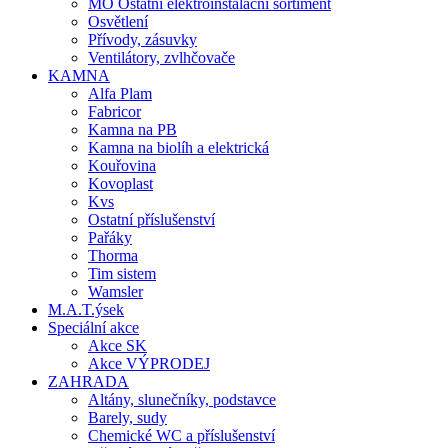
MO Ostatní elektroinstalační sortiment
Osvětlení
Přívody, zásuvky
Ventilátory, zvlhčovače
KAMNA
Alfa Plam
Fabricor
Kamna na PB
Kamna na biolíh a elektrická
Kouřovina
Kovoplast
Kvs
Ostatní příslušenství
Pařáky
Thorma
Tim sistem
Wamsler
M.A.T.ýsek
Speciální akce
Akce SK
Akce VÝPRODEJ
ZAHRADA
Altány, slunečníky, podstavce
Barely, sudy
Chemické WC a příslušenství