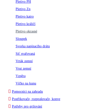
Pletivo PH
Pletivo Zn
Pletivo katro
Pletivo králičí
Pletivo okrasné
Sloupek
Svorka napínacího drátu
Síť svařovaná
Vrták zemní
Vrut zemní
Vzpěra
Víčko na kunu
Pomocníci na zahradu
Postřikovače, rozprašovače, konve
Potřeby pro grilování