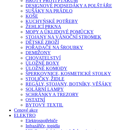
HROTY PROTI PTÁKŮM
DESIGNOVÉ PODSEDÁKY A POLŠTÁŘE
SUŠÁKY NA PRÁDLO
KOŠE
KUCHYŃSKÉ POTŘEBY
ŽEHLICÍ PRKNA
MOPY A ÚKLIDOVÉ POMŮCKY
STOJANY NA VÁNOČNÍ STROMEK
DĚTSKÉ ZBOŽÍ
POŘADAČE NA ŠROUBKY
DEMIŽONY
CHOVATELSTVÍ
ÚLOŽNÉ BOXY
ÚLOŽNÉ KOMODY
ŠPERKOVNICE, KOSMETICKÉ STOLKY
STOLIČKY, ŽIDLE
REGÁLY, STOJANY, BOTNÍKY, VĚŠÁKY
SOLÁRNÍ LAMPY
SCHRÁNKY A TREZORY
OSTATNÍ
BYTOVÝ TEXTIL
Cenové akce
ELEKTRO
Elektrospotřebiče
Infrazářiče, topidla