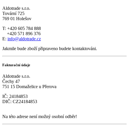
Aldotrade s.r.o.
Tovární 725
769 01 Holešov
T: +420 605 784 888
+420 571 896 376
E:
info@aldotrade.cz
Jakmile bude zboží připraveno budete kontaktováni.
Fakturační údaje
Aldotrade s.r.o.
Čechy 47
751 15 Domaželice u Přerova
IČ: 24184853
DIČ: CZ24184853
Na této adrese není možný osobní odběr!