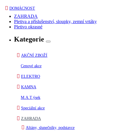
DOMÁCNOST
ZAHRADA
Pletiva a příslušenství, sloupky, zemní vrtáky
Pletivo okrasné
Kategorie
AKČNÍ ZBOŽÍ
Cenové akce
ELEKTRO
KAMNA
M.A.T.ýsek
Speciální akce
ZAHRADA
Altány, slunečníky, podstavce