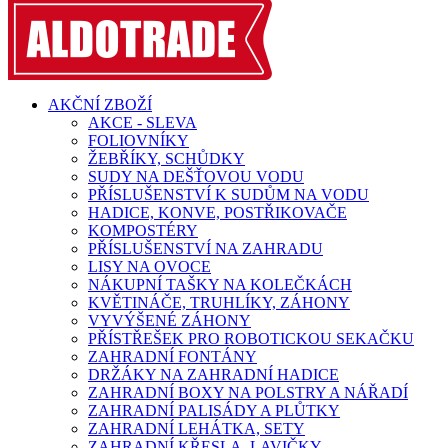
AKČNÍ ZBOŽÍ
AKCE - SLEVA
FOLIOVNÍKY
ŽEBŘÍKY, SCHŮDKY
SUDY NA DEŠŤOVOU VODU
PŘÍSLUŠENSTVÍ K SUDŮM NA VODU
HADICE, KONVE, POSTŘIKOVAČE
KOMPOSTÉRY
PŘÍSLUŠENSTVÍ NA ZAHRADU
LISY NA OVOCE
NÁKUPNÍ TAŠKY NA KOLEČKÁCH
KVĚTINÁČE, TRUHLÍKY, ZÁHONY
VYVÝŠENÉ ZÁHONY
PŘÍSTŘEŠEK PRO ROBOTICKOU SEKAČKU
ZAHRADNÍ FONTÁNY
DRŽÁKY NA ZAHRADNÍ HADICE
ZAHRADNÍ BOXY NA POLSTRY A NÁŘADÍ
ZAHRADNÍ PALISÁDY A PLŮTKY
ZAHRADNÍ LEHÁTKA, SETY
ZAHRADNÍ KŘESLA, LAVIČKY