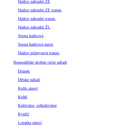
Hadice zahradní ZE
Hadice zahradní ZE transp.
Hadice zahradní transp.
Hadice zahradní ŽL
Spona hadicová
Spona hadicová nerez
Hadice průmysová transp.
Hospodářské drobné ruční nářadí
Drápek
Dětské nářadí
Kolík sázecí
Koště
Kultivátor, rolkultivátor
Kypřič
Lopatka sázecí