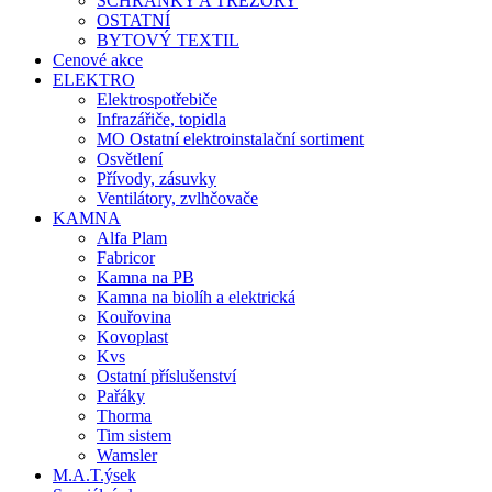
SCHRÁNKY A TREZORY
OSTATNÍ
BYTOVÝ TEXTIL
Cenové akce
ELEKTRO
Elektrospotřebiče
Infrazářiče, topidla
MO Ostatní elektroinstalační sortiment
Osvětlení
Přívody, zásuvky
Ventilátory, zvlhčovače
KAMNA
Alfa Plam
Fabricor
Kamna na PB
Kamna na biolíh a elektrická
Kouřovina
Kovoplast
Kvs
Ostatní příslušenství
Pařáky
Thorma
Tim sistem
Wamsler
M.A.T.ýsek