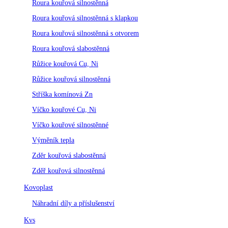
Roura kouřová silnostěnná
Roura kouřová silnostěnná s klapkou
Roura kouřová silnostěnná s otvorem
Roura kouřová slabostěnná
Růžice kouřová Cu, Ni
Růžice kouřová silnostěnná
Stříška komínová Zn
Víčko kouřové Cu, Ni
Víčko kouřové silnostěnné
Výměník tepla
Zděr kouřová slabostěnná
Zděř kouřová silnostěnná
Kovoplast
Náhradní díly a příslušenství
Kvs