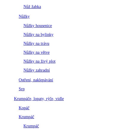
Nůž žabka
Nůžky
Nůžky housenice
Nůžky na bylinky
Nůžky na trávu
Nůžky na větve
Nůžky na živý plot
Nůžky zahradní
Ostření, naklepávání
Srp
Krumpáče, lopaty, rýče, vidle
Kopáč
Krumpáč
Krumpáč