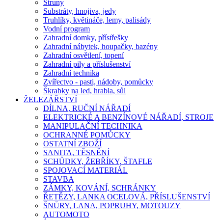
Struny
Substráty, hnojiva, jedy
Truhlíky, květináče, lemy, palisády
Vodní program
Zahradní domky, přístřešky
Zahradní nábytek, houpačky, bazény
Zahradní osvětlení, topení
Zahradní pily a příslušenství
Zahradní technika
Zvířectvo - pasti, nádoby, pomůcky
Škrabky na led, hrabla, sůl
ŽELEZÁŘSTVÍ
DÍLNA, RUČNÍ NÁŘADÍ
ELEKTRICKÉ A BENZÍNOVÉ NÁŘADÍ, STROJE
MANIPULAČNÍ TECHNIKA
OCHRANNÉ POMŮCKY
OSTATNÍ ZBOŽÍ
SANITA, TĚSNĚNÍ
SCHŮDKY, ŽEBŘÍKY, ŠTAFLE
SPOJOVACÍ MATERIÁL
STAVBA
ZÁMKY, KOVÁNÍ, SCHRÁNKY
ŘETĚZY, LANKA OCELOVÁ, PŘÍSLUŠENSTVÍ
ŠNŮRY, LANA, POPRUHY, MOTOUZY
AUTOMOTO