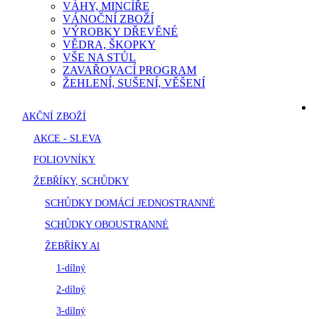
VÁHY, MINCÍŘE
VÁNOČNÍ ZBOŽÍ
VÝROBKY DŘEVĚNÉ
VĚDRA, ŠKOPKY
VŠE NA STŮL
ZAVAŘOVACÍ PROGRAM
ŽEHLENÍ, SUŠENÍ, VĚŠENÍ
AKČNÍ ZBOŽÍ
AKCE - SLEVA
FOLIOVNÍKY
ŽEBŘÍKY, SCHŮDKY
SCHŮDKY DOMÁCÍ JEDNOSTRANNÉ
SCHŮDKY OBOUSTRANNÉ
ŽEBŘÍKY Al
1-dílný
2-dílný
3-dílný