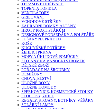
TERASOVÉ OHŘÍVAČE
TOPENÍ A TOPIDLA
VENTILÁTORY
GRILOVÁNÍ
VCHODOVÉ STŘÍŠKY
ZAHRADNÍ DOMKY, ALTÁNY
HROTY PROTI PTÁKŮM
DESIGNOVÉ PODSEDÁKY A POLŠTÁŘE
SUŠÁKY NA PRÁDLO
KOŠE
KUCHYŃSKÉ POTŘEBY
ŽEHLICÍ PRKNA
MOPY A ÚKLIDOVÉ POMŮCKY
STOJANY NA VÁNOČNÍ STROMEK
DĚTSKÉ ZBOŽÍ
POŘADAČE NA ŠROUBKY
DEMIŽONY
CHOVATELSTVÍ
ÚLOŽNÉ BOXY
ÚLOŽNÉ KOMODY
ŠPERKOVNICE, KOSMETICKÉ STOLKY
STOLIČKY, ŽIDLE
REGÁLY, STOJANY, BOTNÍKY, VĚŠÁKY
SOLÁRNÍ LAMPY