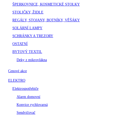
ŠPERKOVNICE, KOSMETICKÉ STOLKY
STOLIČKY, ŽIDLE
REGÁLY, STOJANY, BOTNÍKY, VĚŠÁKY
SOLÁRNÍ LAMPY
SCHRÁNKY A TREZORY
OSTATNÍ
BYTOVÝ TEXTIL
Deky z mikrovlákna
Cenové akce
ELEKTRO
Elektrospotřebiče
Alarm domovní
Konvice rychlovarná
Sendvičovač