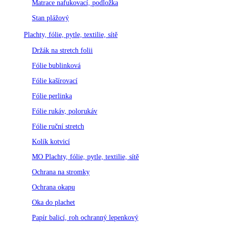
Matrace nafukovací, podložka
Stan plážový
Plachty, fólie, pytle, textilie, sítě
Držák na stretch folii
Fólie bublinková
Fólie kašírovací
Fólie perlinka
Fólie rukáv, polorukáv
Fólie ruční stretch
Kolík kotvicí
MO Plachty, fólie, pytle, textilie, sítě
Ochrana na stromky
Ochrana okapu
Oka do plachet
Papír balicí, roh ochranný lepenkový