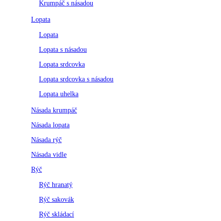
Krumpáč s násadou
Lopata
Lopata
Lopata s násadou
Lopata srdcovka
Lopata srdcovka s násadou
Lopata uhelka
Násada krumpáč
Násada lopata
Násada rýč
Násada vidle
Rýč
Rýč hranatý
Rýč sakovák
Rýč skládací