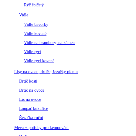
Rýč špičatý
Vidle
Vidle bavorky
Vidle kované
Vidle na brambory, na kámen
Vidle rycí
Vidle rycí kované
Lisy na ovoce, drtiče, řezačky pícnin
Drtič kostí
Drtič na ovoce
Lis na ovoce
Loupač kukuřice
Řezačka ruční
Meva + potřeby pro kempování