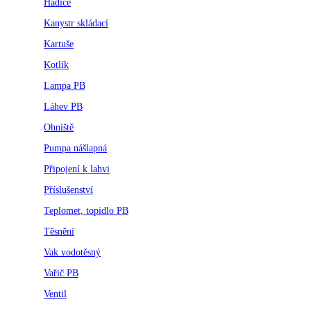
Hadice
Kanystr skládací
Kartuše
Kotlík
Lampa PB
Láhev PB
Ohniště
Pumpa nášlapná
Připojení k lahvi
Příslušenství
Teplomet, topidlo PB
Těsnění
Vak vodotěsný
Vařič PB
Ventil