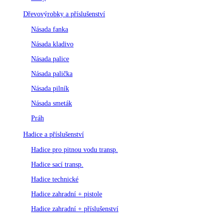
Dřevovýrobky a příslušenství
Násada fanka
Násada kladivo
Násada palice
Násada palička
Násada pilník
Násada smeták
Práh
Hadice a příslušenství
Hadice pro pitnou vodu transp.
Hadice sací transp.
Hadice technické
Hadice zahradní + pistole
Hadice zahradní + příslušenství