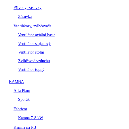
Přívody, zásuvky
Zásuvka
Ventilátory, zvlhčovače
Ventilátor axiální basic
Ventilátor stojanový
Ventilátor stolní
Zvlhčovač vzduchu
Ventilátor topný
KAMNA
Alfa Plam
Sporák
Fabricor
Kamna 7-8 kW
Kamna na PB