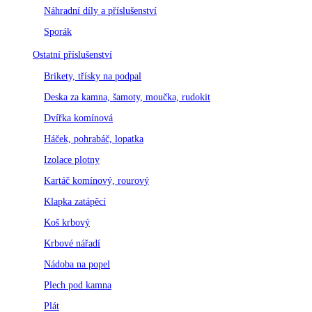
Náhradní díly a příslušenství
Sporák
Ostatní příslušenství
Brikety, třísky na podpal
Deska za kamna, šamoty, moučka, rudokit
Dvířka komínová
Háček, pohrabáč, lopatka
Izolace plotny
Kartáč komínový, rourový
Klapka zatápěcí
Koš krbový
Krbové nářadí
Nádoba na popel
Plech pod kamna
Plát