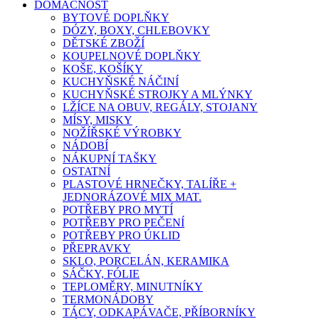
DOMÁCNOST
BYTOVÉ DOPLŇKY
DÓZY, BOXY, CHLEBOVKY
DĚTSKÉ ZBOŽÍ
KOUPELNOVÉ DOPLŇKY
KOŠE, KOŠÍKY
KUCHYŇSKÉ NÁČINÍ
KUCHYŇSKÉ STROJKY A MLÝNKY
LŽÍCE NA OBUV, REGÁLY, STOJANY
MÍSY, MISKY
NOŽÍŘSKÉ VÝROBKY
NÁDOBÍ
NÁKUPNÍ TAŠKY
OSTATNÍ
PLASTOVÉ HRNEČKY, TALÍŘE +
JEDNORÁZOVÉ MIX MAT.
POTŘEBY PRO MYTÍ
POTŘEBY PRO PEČENÍ
POTŘEBY PRO ÚKLID
PŘEPRAVKY
SKLO, PORCELÁN, KERAMIKA
SÁČKY, FÓLIE
TEPLOMĚRY, MINUTNÍKY
TERMONÁDOBY
TÁCY, ODKAPÁVAČE, PŘÍBORNÍKY