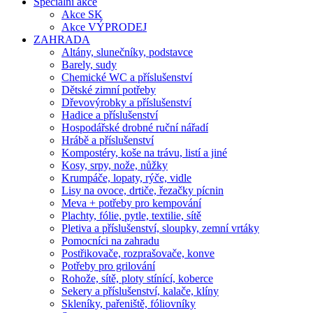
Speciální akce
Akce SK
Akce VÝPRODEJ
ZAHRADA
Altány, slunečníky, podstavce
Barely, sudy
Chemické WC a příslušenství
Dětské zimní potřeby
Dřevovýrobky a příslušenství
Hadice a příslušenství
Hospodářské drobné ruční nářadí
Hrábě a příslušenství
Kompostéry, koše na trávu, listí a jiné
Kosy, srpy, nože, nůžky
Krumpáče, lopaty, rýče, vidle
Lisy na ovoce, drtiče, řezačky pícnin
Meva + potřeby pro kempování
Plachty, fólie, pytle, textilie, sítě
Pletiva a příslušenství, sloupky, zemní vrtáky
Pomocníci na zahradu
Postřikovače, rozprašovače, konve
Potřeby pro grilování
Rohože, sítě, ploty stínící, koberce
Sekery a příslušenství, kalače, klíny
Skleníky, pařeniště, fóliovníky