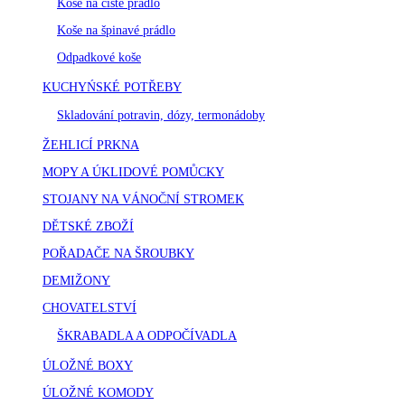
Koše na čisté prádlo
Koše na špinavé prádlo
Odpadkové koše
KUCHYŃSKÉ POTŘEBY
Skladování potravin, dózy, termonádoby
ŽEHLICÍ PRKNA
MOPY A ÚKLIDOVÉ POMŮCKY
STOJANY NA VÁNOČNÍ STROMEK
DĚTSKÉ ZBOŽÍ
POŘADAČE NA ŠROUBKY
DEMIŽONY
CHOVATELSTVÍ
ŠKRABADLA A ODPOČÍVADLA
ÚLOŽNÉ BOXY
ÚLOŽNÉ KOMODY