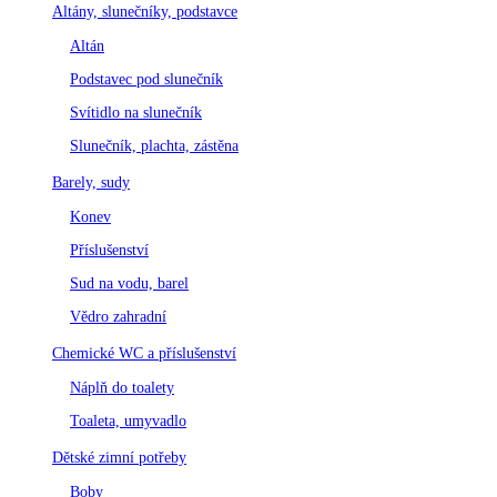
Altány, slunečníky, podstavce
Altán
Podstavec pod slunečník
Svítidlo na slunečník
Slunečník, plachta, zástěna
Barely, sudy
Konev
Příslušenství
Sud na vodu, barel
Vědro zahradní
Chemické WC a příslušenství
Náplň do toalety
Toaleta, umyvadlo
Dětské zimní potřeby
Boby