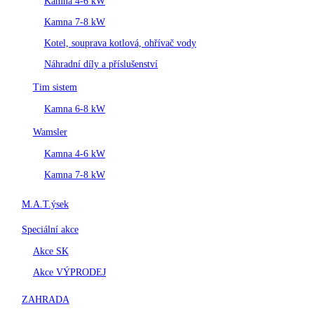
Kamna 4-6 kW
Kamna 7-8 kW
Kotel, souprava kotlová, ohřívač vody
Náhradní díly a příslušenství
Tim sistem
Kamna 6-8 kW
Wamsler
Kamna 4-6 kW
Kamna 7-8 kW
M.A.T.ýsek
Speciální akce
Akce SK
Akce VÝPRODEJ
ZAHRADA