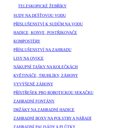
TELESKOPICKÉ ŽEBŘÍKY
SUDY NA DEŠŤOVOU VODU
PŘÍSLUŠENSTVÍ K SUDŮM NA VODU
HADICE, KONVE, POSTŘIKOVAČE
KOMPOSTÉRY
PŘÍSLUŠENSTVÍ NA ZAHRADU
LISY NA OVOCE
NÁKUPNÍ TAŠKY NA KOLEČKÁCH
KVĚTINÁČE, TRUHLÍKY, ZÁHONY
VYVÝŠENÉ ZÁHONY
PŘÍSTŘEŠEK PRO ROBOTICKOU SEKAČKU
ZAHRADNÍ FONTÁNY
DRŽÁKY NA ZAHRADNÍ HADICE
ZAHRADNÍ BOXY NA POLSTRY A NÁŘADÍ
ZAHRADNÍ PALISÁDY A PLŮTKY