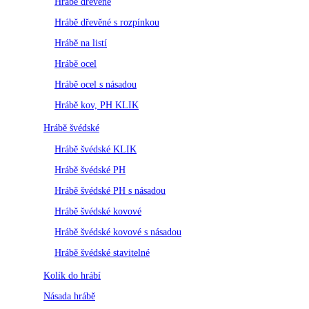
Hrábě dřevěné
Hrábě dřevěné s rozpínkou
Hrábě na listí
Hrábě ocel
Hrábě ocel s násadou
Hrábě kov, PH KLIK
Hrábě švédské
Hrábě švédské KLIK
Hrábě švédské PH
Hrábě švédské PH s násadou
Hrábě švédské kovové
Hrábě švédské kovové s násadou
Hrábě švédské stavitelné
Kolík do hrábí
Násada hrábě