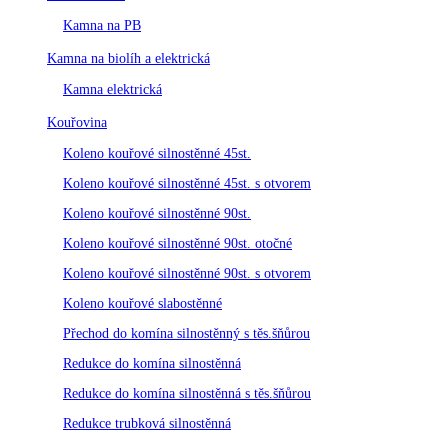
Kamna na PB
Kamna na biolíh a elektrická
Kamna elektrická
Kouřovina
Koleno kouřové silnostěnné 45st.
Koleno kouřové silnostěnné 45st. s otvorem
Koleno kouřové silnostěnné 90st.
Koleno kouřové silnostěnné 90st. otočné
Koleno kouřové silnostěnné 90st. s otvorem
Koleno kouřové slabostěnné
Přechod do komína silnostěnný s těs.šňůrou
Redukce do komína silnostěnná
Redukce do komína silnostěnná s těs.šňůrou
Redukce trubková silnostěnná