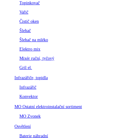
Topinkovač
Vařič
Čistič oken
Šlehač
Šlehač na mléko
Elektro mix
Mixér ruční, tyčový
Gril el.
Infrazářiče, topidla
Infrazářič
Konvektor
MO Ostatní elektroinstalační sortiment
MO Zvonek
Osvětlení
Baterie náhradní