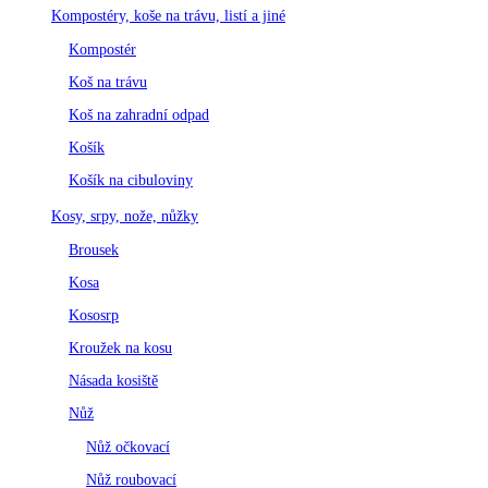
Kompostéry, koše na trávu, listí a jiné
Kompostér
Koš na trávu
Koš na zahradní odpad
Košík
Košík na cibuloviny
Kosy, srpy, nože, nůžky
Brousek
Kosa
Kososrp
Kroužek na kosu
Násada kosiště
Nůž
Nůž očkovací
Nůž roubovací