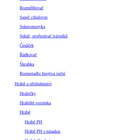
Rozmělňovač
Sazeč cibulovin
Sekeromotyka
Sekáč, prořezávač trávníků
Česáček
Řádkovač
Škrabka
Rozmetadlo hnojiva ruční
Hrábě a příslušenství
Hrabičky
Hrabiště rozpínka
Hrábě
Hrábě PH
Hrábě PH s násadou