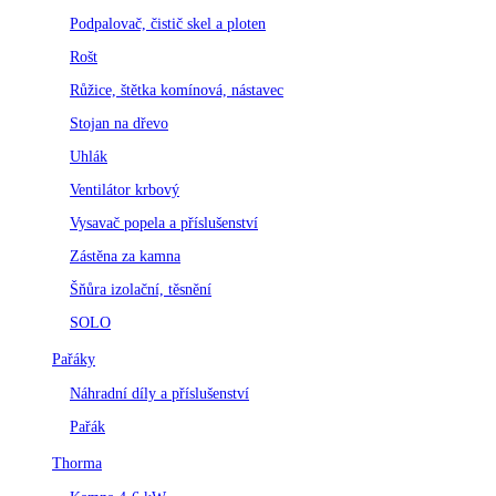
Podpalovač, čistič skel a ploten
Rošt
Růžice, štětka komínová, nástavec
Stojan na dřevo
Uhlák
Ventilátor krbový
Vysavač popela a příslušenství
Zástěna za kamna
Šňůra izolační, těsnění
SOLO
Pařáky
Náhradní díly a příslušenství
Pařák
Thorma