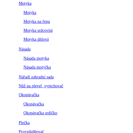
Motyka
Motyka
Motyka na řepu
Motyka srdcovitá
Motyka úhlová
Násada
Násada motyka
Násada motyčka
Nářadí zahradní sada
Nůž na plevel, vypichovač
Okopávačka
Okopávačka
Okopávačka srdíčko
Plečka
Provzdušňovač