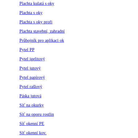
Plachta kulatá s oky
Plachta s oky
Plachta s oky profi
Plachta stavební, zahradní
Průbojník pro aplikaci ok
Pytel PP
Pytel igelitový
Pytel jutový
Pytel papírový
Pytel rašlový
Páska jutová
Síť na okurky
Síť na oporu rostlin
Síť okenní PE
Síť okenní kov.