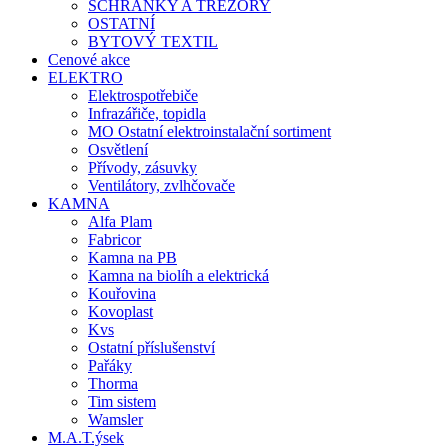
SCHRÁNKY A TREZORY
OSTATNÍ
BYTOVÝ TEXTIL
Cenové akce
ELEKTRO
Elektrospotřebiče
Infrazářiče, topidla
MO Ostatní elektroinstalační sortiment
Osvětlení
Přívody, zásuvky
Ventilátory, zvlhčovače
KAMNA
Alfa Plam
Fabricor
Kamna na PB
Kamna na biolíh a elektrická
Kouřovina
Kovoplast
Kvs
Ostatní příslušenství
Pařáky
Thorma
Tim sistem
Wamsler
M.A.T.ýsek