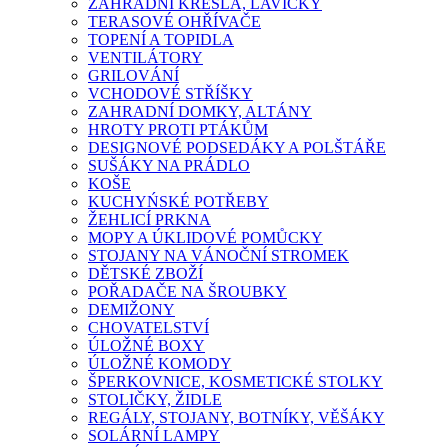
ZAHRADNÍ KŘESLA, LAVIČKY
TERASOVÉ OHŘÍVAČE
TOPENÍ A TOPIDLA
VENTILÁTORY
GRILOVÁNÍ
VCHODOVÉ STŘÍŠKY
ZAHRADNÍ DOMKY, ALTÁNY
HROTY PROTI PTÁKŮM
DESIGNOVÉ PODSEDÁKY A POLŠTÁŘE
SUŠÁKY NA PRÁDLO
KOŠE
KUCHYŃSKÉ POTŘEBY
ŽEHLICÍ PRKNA
MOPY A ÚKLIDOVÉ POMŮCKY
STOJANY NA VÁNOČNÍ STROMEK
DĚTSKÉ ZBOŽÍ
POŘADAČE NA ŠROUBKY
DEMIŽONY
CHOVATELSTVÍ
ÚLOŽNÉ BOXY
ÚLOŽNÉ KOMODY
ŠPERKOVNICE, KOSMETICKÉ STOLKY
STOLIČKY, ŽIDLE
REGÁLY, STOJANY, BOTNÍKY, VĚŠÁKY
SOLÁRNÍ LAMPY