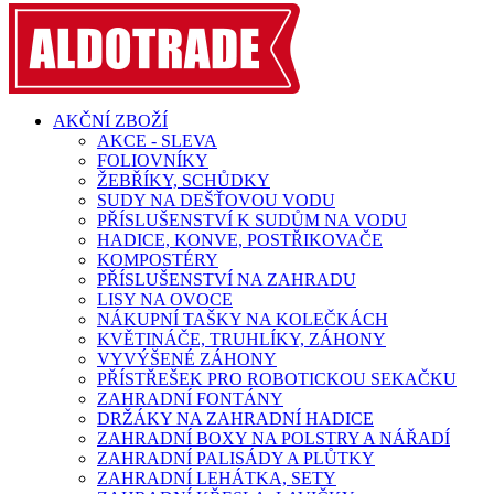
AKČNÍ ZBOŽÍ
AKCE - SLEVA
FOLIOVNÍKY
ŽEBŘÍKY, SCHŮDKY
SUDY NA DEŠŤOVOU VODU
PŘÍSLUŠENSTVÍ K SUDŮM NA VODU
HADICE, KONVE, POSTŘIKOVAČE
KOMPOSTÉRY
PŘÍSLUŠENSTVÍ NA ZAHRADU
LISY NA OVOCE
NÁKUPNÍ TAŠKY NA KOLEČKÁCH
KVĚTINÁČE, TRUHLÍKY, ZÁHONY
VYVÝŠENÉ ZÁHONY
PŘÍSTŘEŠEK PRO ROBOTICKOU SEKAČKU
ZAHRADNÍ FONTÁNY
DRŽÁKY NA ZAHRADNÍ HADICE
ZAHRADNÍ BOXY NA POLSTRY A NÁŘADÍ
ZAHRADNÍ PALISÁDY A PLŮTKY
ZAHRADNÍ LEHÁTKA, SETY