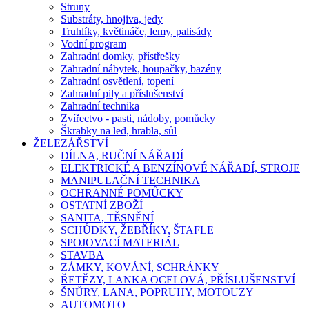
Struny
Substráty, hnojiva, jedy
Truhlíky, květináče, lemy, palisády
Vodní program
Zahradní domky, přístřešky
Zahradní nábytek, houpačky, bazény
Zahradní osvětlení, topení
Zahradní pily a příslušenství
Zahradní technika
Zvířectvo - pasti, nádoby, pomůcky
Škrabky na led, hrabla, sůl
ŽELEZÁŘSTVÍ
DÍLNA, RUČNÍ NÁŘADÍ
ELEKTRICKÉ A BENZÍNOVÉ NÁŘADÍ, STROJE
MANIPULAČNÍ TECHNIKA
OCHRANNÉ POMŮCKY
OSTATNÍ ZBOŽÍ
SANITA, TĚSNĚNÍ
SCHŮDKY, ŽEBŘÍKY, ŠTAFLE
SPOJOVACÍ MATERIÁL
STAVBA
ZÁMKY, KOVÁNÍ, SCHRÁNKY
ŘETĚZY, LANKA OCELOVÁ, PŘÍSLUŠENSTVÍ
ŠNŮRY, LANA, POPRUHY, MOTOUZY
AUTOMOTO