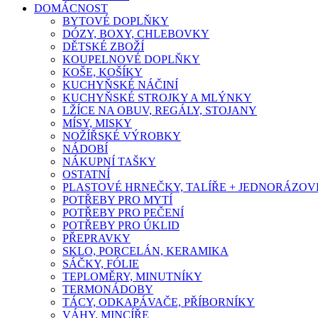
DOMÁCNOST
BYTOVÉ DOPLŇKY
DÓZY, BOXY, CHLEBOVKY
DĚTSKÉ ZBOŽÍ
KOUPELNOVÉ DOPLŇKY
KOŠE, KOŠÍKY
KUCHYŇSKÉ NÁČINÍ
KUCHYŇSKÉ STROJKY A MLÝNKY
LŽÍCE NA OBUV, REGÁLY, STOJANY
MÍSY, MISKY
NOŽÍŘSKÉ VÝROBKY
NÁDOBÍ
NÁKUPNÍ TAŠKY
OSTATNÍ
PLASTOVÉ HRNEČKY, TALÍŘE + JEDNORÁZOVÉ
POTŘEBY PRO MYTÍ
POTŘEBY PRO PEČENÍ
POTŘEBY PRO ÚKLID
PŘEPRAVKY
SKLO, PORCELÁN, KERAMIKA
SÁČKY, FÓLIE
TEPLOMĚRY, MINUTNÍKY
TERMONÁDOBY
TÁCY, ODKAPÁVAČE, PŘÍBORNÍKY
VÁHY, MINCÍŘE