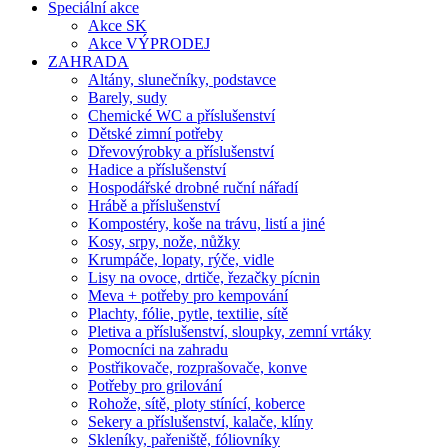
Speciální akce
Akce SK
Akce VÝPRODEJ
ZAHRADA
Altány, slunečníky, podstavce
Barely, sudy
Chemické WC a příslušenství
Dětské zimní potřeby
Dřevovýrobky a příslušenství
Hadice a příslušenství
Hospodářské drobné ruční nářadí
Hrábě a příslušenství
Kompostéry, koše na trávu, listí a jiné
Kosy, srpy, nože, nůžky
Krumpáče, lopaty, rýče, vidle
Lisy na ovoce, drtiče, řezačky pícnin
Meva + potřeby pro kempování
Plachty, fólie, pytle, textilie, sítě
Pletiva a příslušenství, sloupky, zemní vrtáky
Pomocníci na zahradu
Postřikovače, rozprašovače, konve
Potřeby pro grilování
Rohože, sítě, ploty stínící, koberce
Sekery a příslušenství, kalače, klíny
Skleníky, pařeniště, fóliovníky