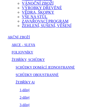
VÁNOČNÍ ZBOŽÍ
VÝROBKY DŘEVĚNÉ
VĚDRA, ŠKOPKY
VŠE NA STŮL
ZAVAŘOVACÍ PROGRAM
ŽEHLENÍ, SUŠENÍ, VĚŠENÍ
AKČNÍ ZBOŽÍ
AKCE - SLEVA
FOLIOVNÍKY
ŽEBŘÍKY, SCHŮDKY
SCHŮDKY DOMÁCÍ JEDNOSTRANNÉ
SCHŮDKY OBOUSTRANNÉ
ŽEBŘÍKY Al
1-dílný
2-dílný
3-dílný