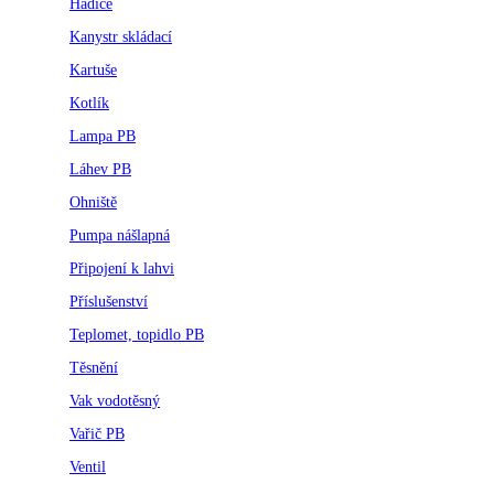
Hadice
Kanystr skládací
Kartuše
Kotlík
Lampa PB
Láhev PB
Ohniště
Pumpa nášlapná
Připojení k lahvi
Příslušenství
Teplomet, topidlo PB
Těsnění
Vak vodotěsný
Vařič PB
Ventil