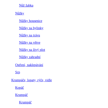
Nůž žabka
Nůžky
Nůžky housenice
Nůžky na bylinky
Nůžky na trávu
Nůžky na větve
Nůžky na živý plot
Nůžky zahradní
Ostření, naklepávání
Srp
Krumpáče, lopaty, rýče, vidle
Kopáč
Krumpáč
Krumpáč