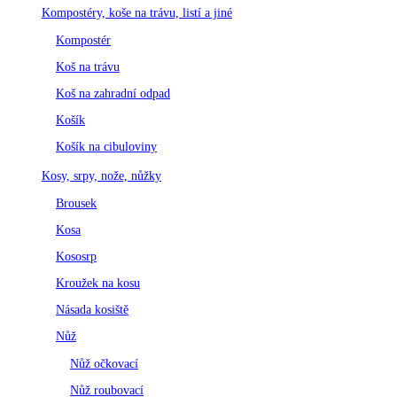
Kompostéry, koše na trávu, listí a jiné
Kompostér
Koš na trávu
Koš na zahradní odpad
Košík
Košík na cibuloviny
Kosy, srpy, nože, nůžky
Brousek
Kosa
Kososrp
Kroužek na kosu
Násada kosiště
Nůž
Nůž očkovací
Nůž roubovací