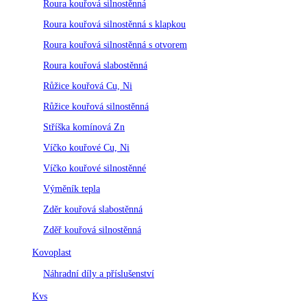
Roura kouřová silnostěnná
Roura kouřová silnostěnná s klapkou
Roura kouřová silnostěnná s otvorem
Roura kouřová slabostěnná
Růžice kouřová Cu, Ni
Růžice kouřová silnostěnná
Stříška komínová Zn
Víčko kouřové Cu, Ni
Víčko kouřové silnostěnné
Výměník tepla
Zděr kouřová slabostěnná
Zděř kouřová silnostěnná
Kovoplast
Náhradní díly a příslušenství
Kvs