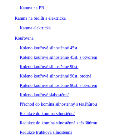
Kamna na PB
Kamna na biolíh a elektrická
Kamna elektrická
Kouřovina
Koleno kouřové silnostěnné 45st.
Koleno kouřové silnostěnné 45st. s otvorem
Koleno kouřové silnostěnné 90st.
Koleno kouřové silnostěnné 90st. otočné
Koleno kouřové silnostěnné 90st. s otvorem
Koleno kouřové slabostěnné
Přechod do komína silnostěnný s těs.šňůrou
Redukce do komína silnostěnná
Redukce do komína silnostěnná s těs.šňůrou
Redukce trubková silnostěnná