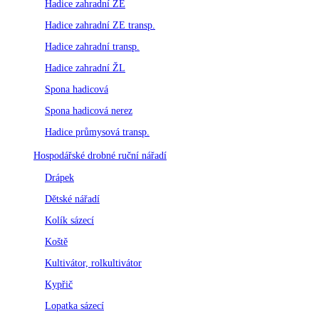
Hadice zahradní ZE
Hadice zahradní ZE transp.
Hadice zahradní transp.
Hadice zahradní ŽL
Spona hadicová
Spona hadicová nerez
Hadice průmysová transp.
Hospodářské drobné ruční nářadí
Drápek
Dětské nářadí
Kolík sázecí
Koště
Kultivátor, rolkultivátor
Kypřič
Lopatka sázecí