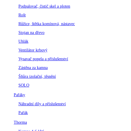
Podpalovač, čistič skel a ploten
Rošt
Růžice, štětka komínová, nástavec
Stojan na dřevo
Uhlák
Ventilátor krbový
Vysavač popela a příslušenství
Zástěna za kamna
Šňůra izolační, těsnění
SOLO
Pařáky
Náhradní díly a příslušenství
Pařák
Thorma