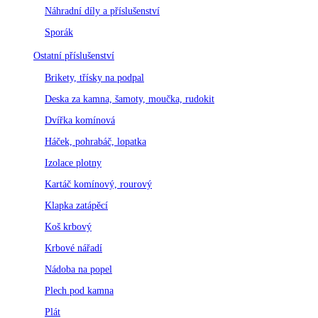
Náhradní díly a příslušenství
Sporák
Ostatní příslušenství
Brikety, třísky na podpal
Deska za kamna, šamoty, moučka, rudokit
Dvířka komínová
Háček, pohrabáč, lopatka
Izolace plotny
Kartáč komínový, rourový
Klapka zatápěcí
Koš krbový
Krbové nářadí
Nádoba na popel
Plech pod kamna
Plát