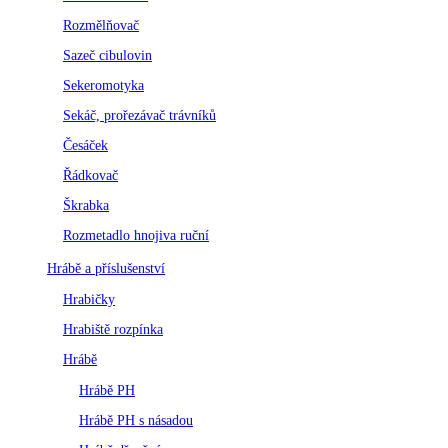
Rozmělňovač
Sazeč cibulovin
Sekeromotyka
Sekáč, prořezávač trávníků
Česáček
Řádkovač
Škrabka
Rozmetadlo hnojiva ruční
Hrábě a příslušenství
Hrabičky
Hrabiště rozpínka
Hrábě
Hrábě PH
Hrábě PH s násadou