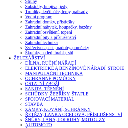
Struny
Substráty, hnojiva, jedy
Truhlíky, květináče, lemy, palisády
Vodní program
Zahradní domky, přístřešky
Zahradní nábytek, houpačky, bazény
Zahradní osvětlení, topení
Zahradní pily a příslušenství
Zahradní technika
Zvířectvo - pasti, nádoby, pomůcky
Škrabky na led, hrabla, sůl
ŽELEZÁŘSTVÍ
DÍLNA, RUČNÍ NÁŘADÍ
ELEKTRICKÉ A BENZÍNOVÉ NÁŘADÍ, STROJE
MANIPULAČNÍ TECHNIKA
OCHRANNÉ POMŮCKY
OSTATNÍ ZBOŽÍ
SANITA, TĚSNĚNÍ
SCHŮDKY, ŽEBŘÍKY, ŠTAFLE
SPOJOVACÍ MATERIÁL
STAVBA
ZÁMKY, KOVÁNÍ, SCHRÁNKY
ŘETĚZY, LANKA OCELOVÁ, PŘÍSLUŠENSTVÍ
ŠNŮRY, LANA, POPRUHY, MOTOUZY
AUTOMOTO