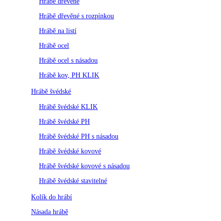
Hrábě dřevěné
Hrábě dřevěné s rozpínkou
Hrábě na listí
Hrábě ocel
Hrábě ocel s násadou
Hrábě kov, PH KLIK
Hrábě švédské
Hrábě švédské KLIK
Hrábě švédské PH
Hrábě švédské PH s násadou
Hrábě švédské kovové
Hrábě švédské kovové s násadou
Hrábě švédské stavitelné
Kolík do hrábí
Násada hrábě