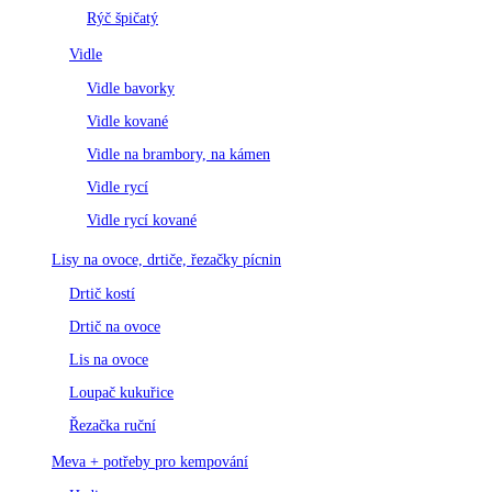
Rýč špičatý
Vidle
Vidle bavorky
Vidle kované
Vidle na brambory, na kámen
Vidle rycí
Vidle rycí kované
Lisy na ovoce, drtiče, řezačky pícnin
Drtič kostí
Drtič na ovoce
Lis na ovoce
Loupač kukuřice
Řezačka ruční
Meva + potřeby pro kempování