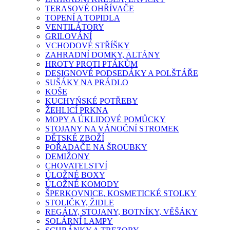
TERASOVÉ OHŘÍVAČE
TOPENÍ A TOPIDLA
VENTILÁTORY
GRILOVÁNÍ
VCHODOVÉ STŘÍŠKY
ZAHRADNÍ DOMKY, ALTÁNY
HROTY PROTI PTÁKŮM
DESIGNOVÉ PODSEDÁKY A POLŠTÁŘE
SUŠÁKY NA PRÁDLO
KOŠE
KUCHYŃSKÉ POTŘEBY
ŽEHLICÍ PRKNA
MOPY A ÚKLIDOVÉ POMŮCKY
STOJANY NA VÁNOČNÍ STROMEK
DĚTSKÉ ZBOŽÍ
POŘADAČE NA ŠROUBKY
DEMIŽONY
CHOVATELSTVÍ
ÚLOŽNÉ BOXY
ÚLOŽNÉ KOMODY
ŠPERKOVNICE, KOSMETICKÉ STOLKY
STOLIČKY, ŽIDLE
REGÁLY, STOJANY, BOTNÍKY, VĚŠÁKY
SOLÁRNÍ LAMPY