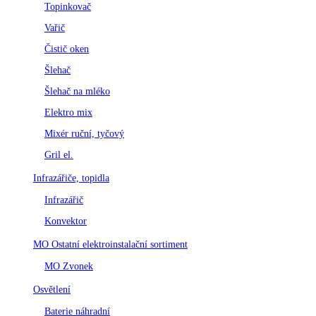
Topinkovač
Vařič
Čistič oken
Šlehač
Šlehač na mléko
Elektro mix
Mixér ruční, tyčový
Gril el.
Infrazářiče, topidla
Infrazářič
Konvektor
MO Ostatní elektroinstalační sortiment
MO Zvonek
Osvětlení
Baterie náhradní