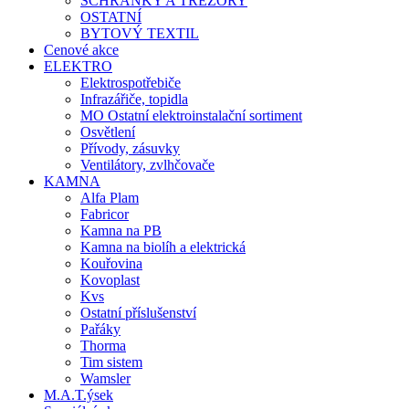
SCHRÁNKY A TREZORY
OSTATNÍ
BYTOVÝ TEXTIL
Cenové akce
ELEKTRO
Elektrospotřebiče
Infrazářiče, topidla
MO Ostatní elektroinstalační sortiment
Osvětlení
Přívody, zásuvky
Ventilátory, zvlhčovače
KAMNA
Alfa Plam
Fabricor
Kamna na PB
Kamna na biolíh a elektrická
Kouřovina
Kovoplast
Kvs
Ostatní příslušenství
Pařáky
Thorma
Tim sistem
Wamsler
M.A.T.ýsek