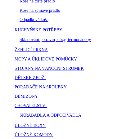
Koše na čisté prádlo
Koše na špinavé prádlo
Odpadkové koše
KUCHYŃSKÉ POTŘEBY
Skladování potravin, dózy, termonádoby
ŽEHLICÍ PRKNA
MOPY A ÚKLIDOVÉ POMŮCKY
STOJANY NA VÁNOČNÍ STROMEK
DĚTSKÉ ZBOŽÍ
POŘADAČE NA ŠROUBKY
DEMIŽONY
CHOVATELSTVÍ
ŠKRABADLA A ODPOČÍVADLA
ÚLOŽNÉ BOXY
ÚLOŽNÉ KOMODY