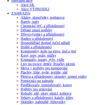
Speciální akce
Akce SK
Akce VÝPRODEJ
ZAHRADA
Altány, slunečníky, podstavce
Barely, sudy
Chemické WC a příslušenství
Dětské zimní potřeby
Dřevovýrobky a příslušenství
Hadice a příslušenství
Hospodářské drobné ruční nářadí
Hrábě a příslušenství
Kompostéry, koše na trávu, listí a jiné
Kosy, srpy, nože, nůžky
Krumpáče, lopaty, rýče, vidle
Lisy na ovoce, drtiče, řezačky pícnin
Meva + potřeby pro kempování
Plachty, fólie, pytle, textilie, sítě
Pletiva a příslušenství, sloupky, zemní vrtáky
Pomocníci na zahradu
Postřikovače, rozprašovače, konve
Potřeby pro grilování
Rohože, sítě, ploty stínící, koberce
Sekery a příslušenství, kalače, klíny
Skleníky, pařeniště, fóliovníky