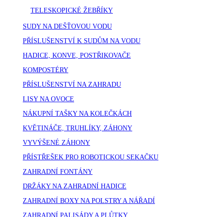
TELESKOPICKÉ ŽEBŘÍKY
SUDY NA DEŠŤOVOU VODU
PŘÍSLUŠENSTVÍ K SUDŮM NA VODU
HADICE, KONVE, POSTŘIKOVAČE
KOMPOSTÉRY
PŘÍSLUŠENSTVÍ NA ZAHRADU
LISY NA OVOCE
NÁKUPNÍ TAŠKY NA KOLEČKÁCH
KVĚTINÁČE, TRUHLÍKY, ZÁHONY
VYVÝŠENÉ ZÁHONY
PŘÍSTŘEŠEK PRO ROBOTICKOU SEKAČKU
ZAHRADNÍ FONTÁNY
DRŽÁKY NA ZAHRADNÍ HADICE
ZAHRADNÍ BOXY NA POLSTRY A NÁŘADÍ
ZAHRADNÍ PALISÁDY A PLŮTKY