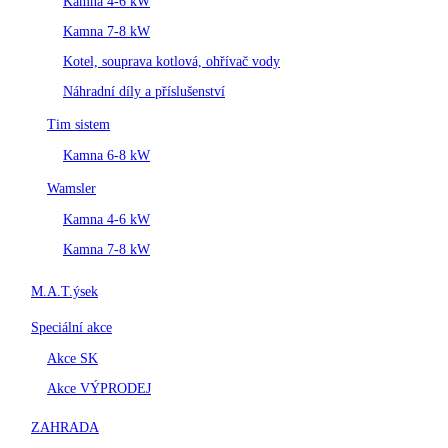
Kamna 4-6 kW
Kamna 7-8 kW
Kotel, souprava kotlová, ohřívač vody
Náhradní díly a příslušenství
Tim sistem
Kamna 6-8 kW
Wamsler
Kamna 4-6 kW
Kamna 7-8 kW
M.A.T.ýsek
Speciální akce
Akce SK
Akce VÝPRODEJ
ZAHRADA