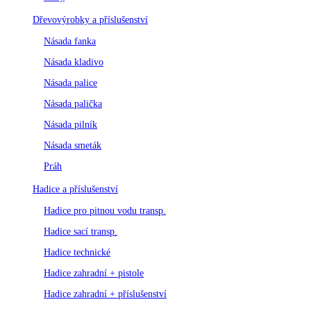
Dřevovýrobky a příslušenství
Násada fanka
Násada kladivo
Násada palice
Násada palička
Násada pilník
Násada smeták
Práh
Hadice a příslušenství
Hadice pro pitnou vodu transp.
Hadice sací transp.
Hadice technické
Hadice zahradní + pistole
Hadice zahradní + příslušenství