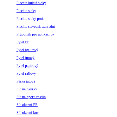
Plachta kulatá s oky
Plachta s oky
Plachta s oky profi
Plachta stavební, zahradní
Průbojník pro aplikaci ok
Pytel PP
Pytel igelitový
Pytel jutový
Pytel papírový
Pytel rašlový
Páska jutová
Síť na okurky
Síť na oporu rostlin
Síť okenní PE
Síť okenní kov.