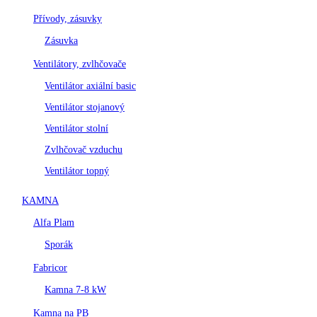
Přívody, zásuvky
Zásuvka
Ventilátory, zvlhčovače
Ventilátor axiální basic
Ventilátor stojanový
Ventilátor stolní
Zvlhčovač vzduchu
Ventilátor topný
KAMNA
Alfa Plam
Sporák
Fabricor
Kamna 7-8 kW
Kamna na PB