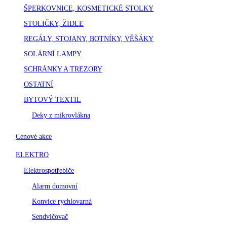
ŠPERKOVNICE, KOSMETICKÉ STOLKY
STOLIČKY, ŽIDLE
REGÁLY, STOJANY, BOTNÍKY, VĚŠÁKY
SOLÁRNÍ LAMPY
SCHRÁNKY A TREZORY
OSTATNÍ
BYTOVÝ TEXTIL
Deky z mikrovlákna
Cenové akce
ELEKTRO
Elektrospotřebiče
Alarm domovní
Konvice rychlovarná
Sendvičovač