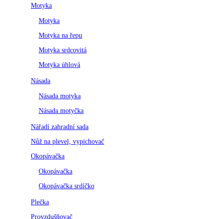
Motyka
Motyka
Motyka na řepu
Motyka srdcovitá
Motyka úhlová
Násada
Násada motyka
Násada motyčka
Nářadí zahradní sada
Nůž na plevel, vypichovač
Okopávačka
Okopávačka
Okopávačka srdíčko
Plečka
Provzdušňovač