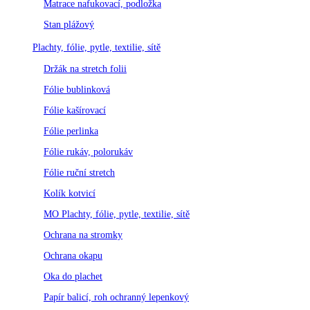
Matrace nafukovací, podložka
Stan plážový
Plachty, fólie, pytle, textilie, sítě
Držák na stretch folii
Fólie bublinková
Fólie kašírovací
Fólie perlinka
Fólie rukáv, polorukáv
Fólie ruční stretch
Kolík kotvicí
MO Plachty, fólie, pytle, textilie, sítě
Ochrana na stromky
Ochrana okapu
Oka do plachet
Papír balicí, roh ochranný lepenkový