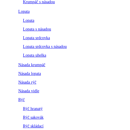
Krumpáč s násadou
Lopata
Lopata
Lopata s násadou
Lopata srdcovka
Lopata srdcovka s násadou
Lopata uhelka
Násada krumpáč
Násada lopata
Násada rýč
Násada vidle
Rýč
Rýč hranatý
Rýč sakovák
Rýč skládací