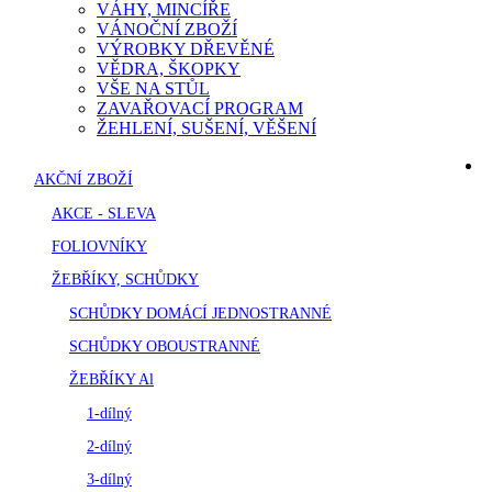
VÁHY, MINCÍŘE
VÁNOČNÍ ZBOŽÍ
VÝROBKY DŘEVĚNÉ
VĚDRA, ŠKOPKY
VŠE NA STŮL
ZAVAŘOVACÍ PROGRAM
ŽEHLENÍ, SUŠENÍ, VĚŠENÍ
AKČNÍ ZBOŽÍ
AKCE - SLEVA
FOLIOVNÍKY
ŽEBŘÍKY, SCHŮDKY
SCHŮDKY DOMÁCÍ JEDNOSTRANNÉ
SCHŮDKY OBOUSTRANNÉ
ŽEBŘÍKY Al
1-dílný
2-dílný
3-dílný