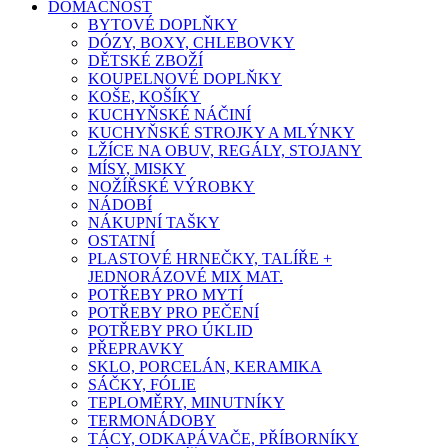
DOMÁCNOST
BYTOVÉ DOPLŇKY
DÓZY, BOXY, CHLEBOVKY
DĚTSKÉ ZBOŽÍ
KOUPELNOVÉ DOPLŇKY
KOŠE, KOŠÍKY
KUCHYŇSKÉ NÁČINÍ
KUCHYŇSKÉ STROJKY A MLÝNKY
LŽÍCE NA OBUV, REGÁLY, STOJANY
MÍSY, MISKY
NOŽÍŘSKÉ VÝROBKY
NÁDOBÍ
NÁKUPNÍ TAŠKY
OSTATNÍ
PLASTOVÉ HRNEČKY, TALÍŘE +
JEDNORÁZOVÉ MIX MAT.
POTŘEBY PRO MYTÍ
POTŘEBY PRO PEČENÍ
POTŘEBY PRO ÚKLID
PŘEPRAVKY
SKLO, PORCELÁN, KERAMIKA
SÁČKY, FÓLIE
TEPLOMĚRY, MINUTNÍKY
TERMONÁDOBY
TÁCY, ODKAPÁVAČE, PŘÍBORNÍKY