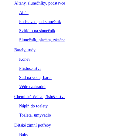
Altány, slunečníky, podstavce
Altán
Podstavec pod slunečník
Svítidlo na slunečník
Slunečník, plachta, zástěna
Barely, sudy
Konev
Příslušenství
Sud na vodu, barel
Vědro zahradní
Chemické WC a příslušenství
Náplň do toalety
Toaleta, umyvadlo
Dětské zimní potřeby
Boby