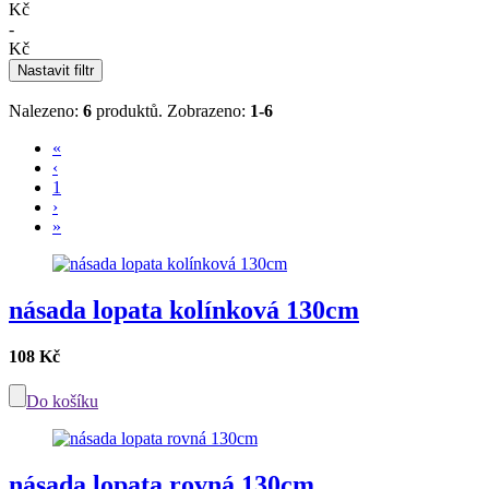
Kč
-
Kč
Nastavit filtr
Nalezeno:
6
produktů.
Zobrazeno:
1-6
«
‹
1
›
»
násada lopata kolínková 130cm
108 Kč
Do košíku
násada lopata rovná 130cm