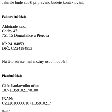
Jakmile bude zboží připraveno budete kontaktováni.
Fakturační údaje
Aldotrade s.r.o.
Čechy 47
751 15 Domaželice u Přerova
IČ: 24184853
DIČ: CZ24184853
Na této adrese není možný osobní odběr!
Platební údaje
Číslo bankovního účtu:
107-1135910217/0100
IBAN:
CZ2201000001071135910217
Swift: