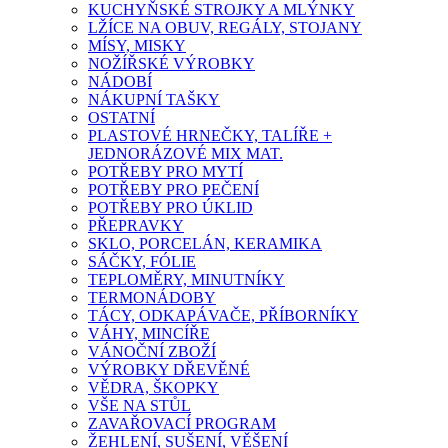
KUCHYŇSKÉ STROJKY A MLÝNKY
LŽÍCE NA OBUV, REGÁLY, STOJANY
MÍSY, MISKY
NOŽÍŘSKÉ VÝROBKY
NÁDOBÍ
NÁKUPNÍ TAŠKY
OSTATNÍ
PLASTOVÉ HRNEČKY, TALÍŘE +
JEDNORÁZOVÉ MIX MAT.
POTŘEBY PRO MYTÍ
POTŘEBY PRO PEČENÍ
POTŘEBY PRO ÚKLID
PŘEPRAVKY
SKLO, PORCELÁN, KERAMIKA
SÁČKY, FÓLIE
TEPLOMĚRY, MINUTNÍKY
TERMONÁDOBY
TÁCY, ODKAPÁVAČE, PŘÍBORNÍKY
VÁHY, MINCÍŘE
VÁNOČNÍ ZBOŽÍ
VÝROBKY DŘEVĚNÉ
VĚDRA, ŠKOPKY
VŠE NA STŮL
ZAVAŘOVACÍ PROGRAM
ŽEHLENÍ, SUŠENÍ, VĚŠENÍ