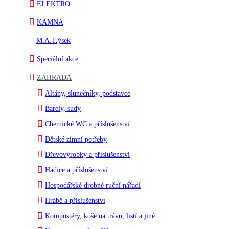
ELEKTRO
KAMNA
M.A.T.ýsek
Speciální akce
ZAHRADA
Altány, slunečníky, podstavce
Barely, sudy
Chemické WC a příslušenství
Dětské zimní potřeby
Dřevovýrobky a příslušenství
Hadice a příslušenství
Hospodářské drobné ruční nářadí
Hrábě a příslušenství
Kompostéry, koše na trávu, listí a jiné