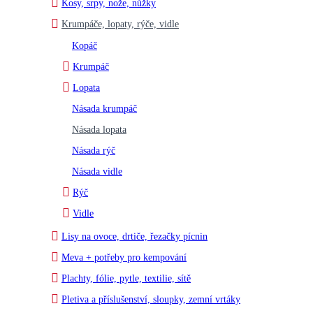
Kosy, srpy, nože, nůžky
Krumpáče, lopaty, rýče, vidle
Kopáč
Krumpáč
Lopata
Násada krumpáč
Násada lopata
Násada rýč
Násada vidle
Rýč
Vidle
Lisy na ovoce, drtiče, řezačky pícnin
Meva + potřeby pro kempování
Plachty, fólie, pytle, textilie, sítě
Pletiva a příslušenství, sloupky, zemní vrtáky