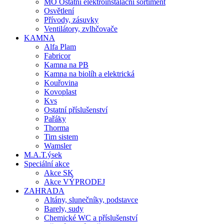
MO Ostatní elektroinstalační sortiment
Osvětlení
Přívody, zásuvky
Ventilátory, zvlhčovače
KAMNA
Alfa Plam
Fabricor
Kamna na PB
Kamna na biolíh a elektrická
Kouřovina
Kovoplast
Kvs
Ostatní příslušenství
Pařáky
Thorma
Tim sistem
Wamsler
M.A.T.ýsek
Speciální akce
Akce SK
Akce VÝPRODEJ
ZAHRADA
Altány, slunečníky, podstavce
Barely, sudy
Chemické WC a příslušenství