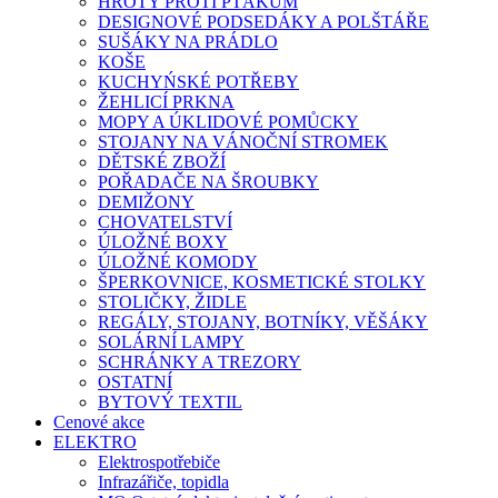
HROTY PROTI PTÁKŮM
DESIGNOVÉ PODSEDÁKY A POLŠTÁŘE
SUŠÁKY NA PRÁDLO
KOŠE
KUCHYŃSKÉ POTŘEBY
ŽEHLICÍ PRKNA
MOPY A ÚKLIDOVÉ POMŮCKY
STOJANY NA VÁNOČNÍ STROMEK
DĚTSKÉ ZBOŽÍ
POŘADAČE NA ŠROUBKY
DEMIŽONY
CHOVATELSTVÍ
ÚLOŽNÉ BOXY
ÚLOŽNÉ KOMODY
ŠPERKOVNICE, KOSMETICKÉ STOLKY
STOLIČKY, ŽIDLE
REGÁLY, STOJANY, BOTNÍKY, VĚŠÁKY
SOLÁRNÍ LAMPY
SCHRÁNKY A TREZORY
OSTATNÍ
BYTOVÝ TEXTIL
Cenové akce
ELEKTRO
Elektrospotřebiče
Infrazářiče, topidla