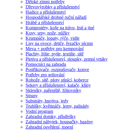
Dětské zimní potřeby
Dřevovýrobky a příslušenství
Hadice a příslušenství
Hospodářské drobné ruční nářadí
Hrábě a příslušenství
Kompostéry, koše na trávu, listí a jiné
Kosy, srpy, nože, nůžky
Krumpáče, lopaty, rýče, vidle
Lisy na ovoce, drtiče, řezačky pícnin
Meva + potřeby pro kempování
Plachty, fólie, pytle, textilie, sítě
Pletiva a příslušenství, sloupky, zemní vrtáky
Pomocníci na zahradu
Postřikovače, rozprašovače, konve
Potřeby pro grilování
Rohože, sítě, ploty stínící, koberce
Sekery a příslušenství, kalače, klíny
Skleníky, pařeniště, fóliovníky
Struny
Substráty, hnojiva, jedy
Truhlíky, květináče, lemy, palisády
Vodní program
Zahradní domky, přístřešky
Zahradní nábytek, houpačky, bazény
Zahradní osvětlení, topení