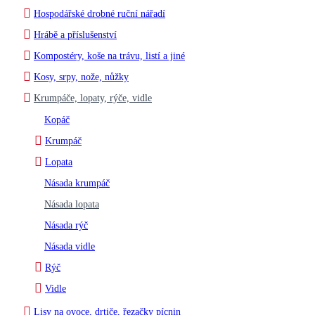
Hospodářské drobné ruční nářadí
Hrábě a příslušenství
Kompostéry, koše na trávu, listí a jiné
Kosy, srpy, nože, nůžky
Krumpáče, lopaty, rýče, vidle
Kopáč
Krumpáč
Lopata
Násada krumpáč
Násada lopata
Násada rýč
Násada vidle
Rýč
Vidle
Lisy na ovoce, drtiče, řezačky pícnin