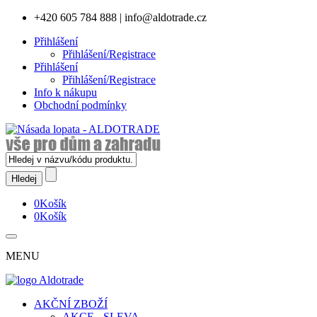
+420 605 784 888
|
info@aldotrade.cz
Přihlášení
Přihlášení/Registrace
Přihlášení
Přihlášení/Registrace
Info k nákupu
Obchodní podmínky
0
Košík
0
Košík
MENU
AKČNÍ ZBOŽÍ
AKCE - SLEVA