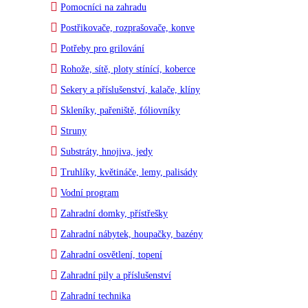
Pomocníci na zahradu
Postřikovače, rozprašovače, konve
Potřeby pro grilování
Rohože, sítě, ploty stínící, koberce
Sekery a příslušenství, kalače, klíny
Skleníky, pařeniště, fóliovníky
Struny
Substráty, hnojiva, jedy
Truhlíky, květináče, lemy, palisády
Vodní program
Zahradní domky, přístřešky
Zahradní nábytek, houpačky, bazény
Zahradní osvětlení, topení
Zahradní pily a příslušenství
Zahradní technika