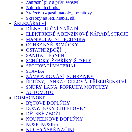
Zahradní pily a příslušenství
Zahradní technika
Zvířectvo - pasti, nádoby, pomůcky
Škrabky na led, hrabla, sůl
ŽELEZÁŘSTVÍ
DÍLNA, RUČNÍ NÁŘADÍ
ELEKTRICKÉ A BENZÍNOVÉ NÁŘADÍ, STROJE
MANIPULAČNÍ TECHNIKA
OCHRANNÉ POMŮCKY
OSTATNÍ ZBOŽÍ
SANITA, TĚSNĚNÍ
SCHŮDKY, ŽEBŘÍKY, ŠTAFLE
SPOJOVACÍ MATERIÁL
STAVBA
ZÁMKY, KOVÁNÍ, SCHRÁNKY
ŘETĚZY, LANKA OCELOVÁ, PŘÍSLUŠENSTVÍ
ŠNŮRY, LANA, POPRUHY, MOTOUZY
AUTOMOTO
DOMÁCNOST
BYTOVÉ DOPLŇKY
DÓZY, BOXY, CHLEBOVKY
DĚTSKÉ ZBOŽÍ
KOUPELNOVÉ DOPLŇKY
KOŠE, KOŠÍKY
KUCHYŇSKÉ NÁČINÍ