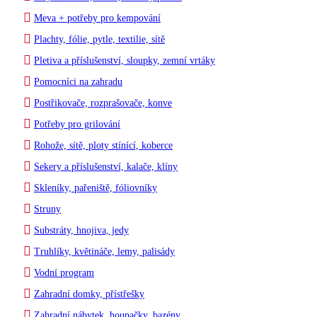
Meva + potřeby pro kempování
Plachty, fólie, pytle, textilie, sítě
Pletiva a příslušenství, sloupky, zemní vrtáky
Pomocníci na zahradu
Postřikovače, rozprašovače, konve
Potřeby pro grilování
Rohože, sítě, ploty stínící, koberce
Sekery a příslušenství, kalače, klíny
Skleníky, pařeniště, fóliovníky
Struny
Substráty, hnojiva, jedy
Truhlíky, květináče, lemy, palisády
Vodní program
Zahradní domky, přístřešky
Zahradní nábytek, houpačky, bazény