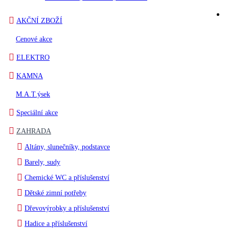
AKČNÍ ZBOŽÍ
Cenové akce
ELEKTRO
KAMNA
M.A.T.ýsek
Speciální akce
ZAHRADA
Altány, slunečníky, podstavce
Barely, sudy
Chemické WC a příslušenství
Dětské zimní potřeby
Dřevovýrobky a příslušenství
Hadice a příslušenství