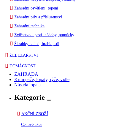
Zahradní osvětlení, topení
Zahradní pily a příslušenství
Zahradní technika
Zvířectvo - pasti, nádoby, pomůcky
Škrabky na led, hrabla, sůl
ŽELEZÁŘSTVÍ
DOMÁCNOST
ZAHRADA
Krumpáče, lopaty, rýče, vidle
Násada lopata
Kategorie
AKČNÍ ZBOŽÍ
Cenové akce