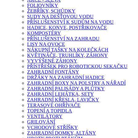
FOLIOVNÍKY
ŽEBŘÍKY, SCHŮDKY
SUDY NA DEŠŤOVOU VODU
PŘÍSLUŠENSTVÍ K SUDŮM NA VODU
HADICE, KONVE, POSTŘIKOVAČE
KOMPOSTÉRY
PŘÍSLUŠENSTVÍ NA ZAHRADU
LISY NA OVOCE
NÁKUPNÍ TAŠKY NA KOLEČKÁCH
KVĚTINÁČE, TRUHLÍKY, ZÁHONY
VYVÝŠENÉ ZÁHONY
PŘÍSTŘEŠEK PRO ROBOTICKOU SEKAČKU
ZAHRADNÍ FONTÁNY
DRŽÁKY NA ZAHRADNÍ HADICE
ZAHRADNÍ BOXY NA POLSTRY A NÁŘADÍ
ZAHRADNÍ PALISÁDY A PLŮTKY
ZAHRADNÍ LEHÁTKA, SETY
ZAHRADNÍ KŘESLA, LAVIČKY
TERASOVÉ OHŘÍVAČE
TOPENÍ A TOPIDLA
VENTILÁTORY
GRILOVÁNÍ
VCHODOVÉ STŘÍŠKY
ZAHRADNÍ DOMKY, ALTÁNY