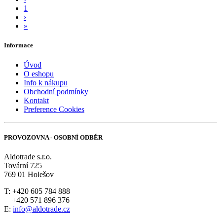
1
›
»
Informace
Úvod
O eshopu
Info k nákupu
Obchodní podmínky
Kontakt
Preference Cookies
PROVOZOVNA - OSOBNÍ ODBĚR
Aldotrade s.r.o.
Tovární 725
769 01 Holešov
T: +420 605 784 888
+420 571 896 376
E:
info@aldotrade.cz