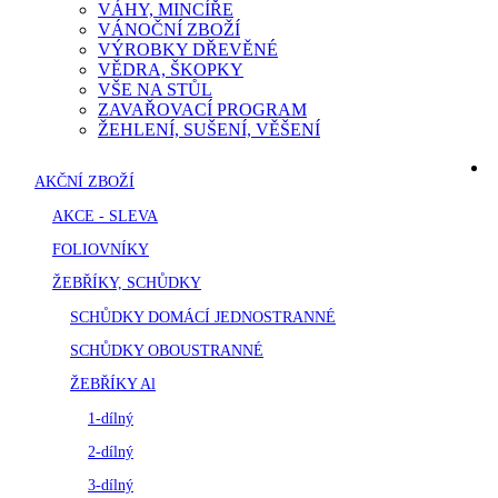
VÁHY, MINCÍŘE
VÁNOČNÍ ZBOŽÍ
VÝROBKY DŘEVĚNÉ
VĚDRA, ŠKOPKY
VŠE NA STŮL
ZAVAŘOVACÍ PROGRAM
ŽEHLENÍ, SUŠENÍ, VĚŠENÍ
AKČNÍ ZBOŽÍ
AKCE - SLEVA
FOLIOVNÍKY
ŽEBŘÍKY, SCHŮDKY
SCHŮDKY DOMÁCÍ JEDNOSTRANNÉ
SCHŮDKY OBOUSTRANNÉ
ŽEBŘÍKY Al
1-dílný
2-dílný
3-dílný