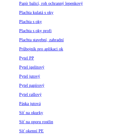
Papír balicí, roh ochranný lepenkový
Plachta kulatá s oky
Plachta s oky
Plachta s oky profi
Plachta stavební, zahradní
Průbojník pro aplikaci ok
Pytel PP
Pytel igelitový
Pytel jutový
Pytel papírový
Pytel rašlový
Páska jutová
Síť na okurky
Síť na oporu rostlin
Síť okenní PE