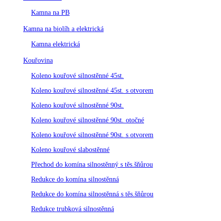
Kamna na PB
Kamna na biolíh a elektrická
Kamna elektrická
Kouřovina
Koleno kouřové silnostěnné 45st.
Koleno kouřové silnostěnné 45st. s otvorem
Koleno kouřové silnostěnné 90st.
Koleno kouřové silnostěnné 90st. otočné
Koleno kouřové silnostěnné 90st. s otvorem
Koleno kouřové slabostěnné
Přechod do komína silnostěnný s těs.šňůrou
Redukce do komína silnostěnná
Redukce do komína silnostěnná s těs.šňůrou
Redukce trubková silnostěnná