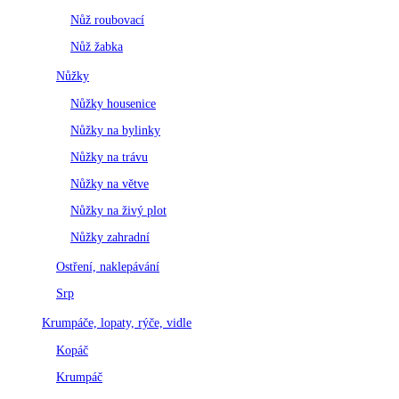
Nůž roubovací
Nůž žabka
Nůžky
Nůžky housenice
Nůžky na bylinky
Nůžky na trávu
Nůžky na větve
Nůžky na živý plot
Nůžky zahradní
Ostření, naklepávání
Srp
Krumpáče, lopaty, rýče, vidle
Kopáč
Krumpáč