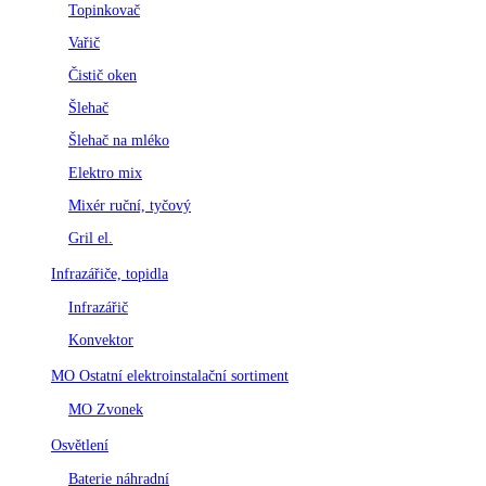
Topinkovač
Vařič
Čistič oken
Šlehač
Šlehač na mléko
Elektro mix
Mixér ruční, tyčový
Gril el.
Infrazářiče, topidla
Infrazářič
Konvektor
MO Ostatní elektroinstalační sortiment
MO Zvonek
Osvětlení
Baterie náhradní