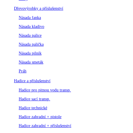
Dřevovýrobky a příslušenství
Násada fanka
Násada kladivo
Násada palice
Násada palička
Násada pilník
Násada smeták
Práh
Hadice a příslušenství
Hadice pro pitnou vodu transp.
Hadice sací transp.
Hadice technické
Hadice zahradní + pistole
Hadice zahradní + příslušenství