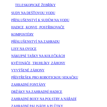
TELESKOPICKÉ ŽEBŘÍKY
SUDY NA DEŠŤOVOU VODU
PŘÍSLUŠENSTVÍ K SUDŮM NA VODU
HADICE, KONVE, POSTŘIKOVAČE
KOMPOSTÉRY
PŘÍSLUŠENSTVÍ NA ZAHRADU
LISY NA OVOCE
NÁKUPNÍ TAŠKY NA KOLEČKÁCH
KVĚTINÁČE, TRUHLÍKY, ZÁHONY
VYVÝŠENÉ ZÁHONY
PŘÍSTŘEŠEK PRO ROBOTICKOU SEKAČKU
ZAHRADNÍ FONTÁNY
DRŽÁKY NA ZAHRADNÍ HADICE
ZAHRADNÍ BOXY NA POLSTRY A NÁŘADÍ
ZAHRADNÍ PALISÁDY A PLŮTKY