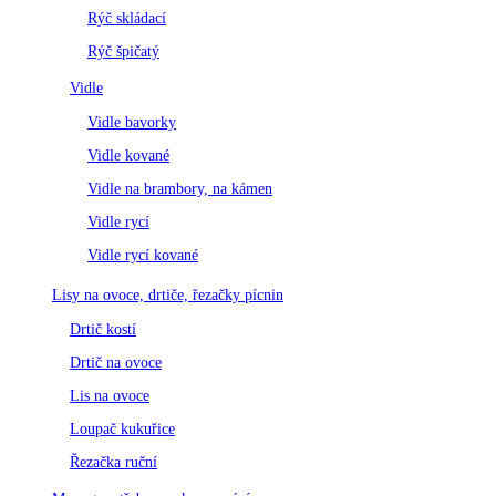
Rýč skládací
Rýč špičatý
Vidle
Vidle bavorky
Vidle kované
Vidle na brambory, na kámen
Vidle rycí
Vidle rycí kované
Lisy na ovoce, drtiče, řezačky pícnin
Drtič kostí
Drtič na ovoce
Lis na ovoce
Loupač kukuřice
Řezačka ruční