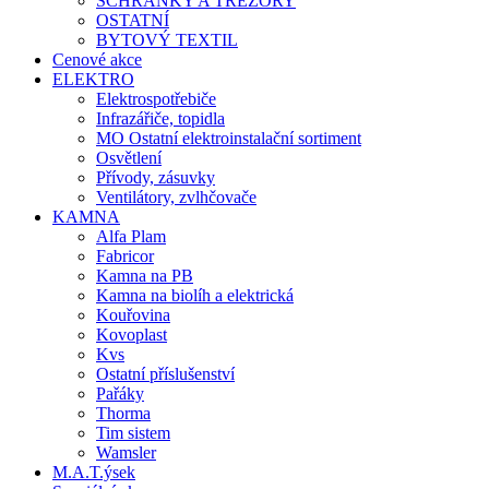
SCHRÁNKY A TREZORY
OSTATNÍ
BYTOVÝ TEXTIL
Cenové akce
ELEKTRO
Elektrospotřebiče
Infrazářiče, topidla
MO Ostatní elektroinstalační sortiment
Osvětlení
Přívody, zásuvky
Ventilátory, zvlhčovače
KAMNA
Alfa Plam
Fabricor
Kamna na PB
Kamna na biolíh a elektrická
Kouřovina
Kovoplast
Kvs
Ostatní příslušenství
Pařáky
Thorma
Tim sistem
Wamsler
M.A.T.ýsek