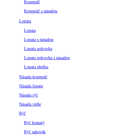
Krumpáč
Krumpáč s násadou
Lopata
Lopata
Lopata s násadou
Lopata srdcovka
Lopata srdcovka s násadou
Lopata uhelka
Násada krumpáč
Násada lopata
Násada rýč
Násada vidle
Rýč
Rýč hranatý
Rýč sakovák