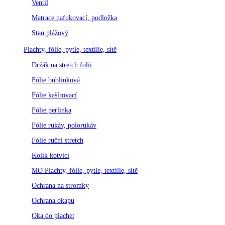
Ventil
Matrace nafukovací, podložka
Stan plážový
Plachty, fólie, pytle, textilie, sítě
Držák na stretch folii
Fólie bublinková
Fólie kašírovací
Fólie perlinka
Fólie rukáv, polorukáv
Fólie ruční stretch
Kolík kotvicí
MO Plachty, fólie, pytle, textilie, sítě
Ochrana na stromky
Ochrana okapu
Oka do plachet