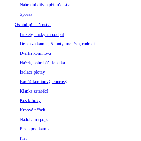
Náhradní díly a příslušenství
Sporák
Ostatní příslušenství
Brikety, třísky na podpal
Deska za kamna, šamoty, moučka, rudokit
Dvířka komínová
Háček, pohrabáč, lopatka
Izolace plotny
Kartáč komínový, rourový
Klapka zatápěcí
Koš krbový
Krbové nářadí
Nádoba na popel
Plech pod kamna
Plát