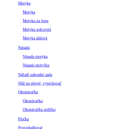
Motyka
Motyka
Motyka na řepu
Motyka srdcovitá
Motyka úhlová
Násada
Násada motyka
Násada motyčka
Nářadí zahradní sada
Nůž na plevel, vypichovač
Okopávačka
Okopávačka
Okopávačka srdíčko
Plečka
Provzdušňovač