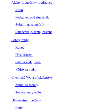
Altány, slunečníky, podstavce
Altán
Podstavec pod slunečník
Svítidlo na slunečník
Slunečník, plachta, zástěna
Barely, sudy
Konev
Příslušenství
Sud na vodu, barel
Vědro zahradní
Chemické WC a příslušenství
Náplň do toalety
Toaleta, umyvadlo
Dětské zimní potřeby
Boby