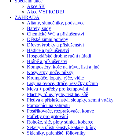
Speciální akce
Akce SK
Akce VÝPRODEJ
ZAHRADA
Altány, slunečníky, podstavce
Barely, sudy
Chemické WC a příslušenství
Dětské zimní potřeby
Dřevovýrobky a příslušenství
Hadice a příslušenství
Hospodářské drobné ruční nářadí
Hrábě a příslušenství
Kompostéry, koše na trávu, listí a jiné
Kosy, srpy, nože, nůžky
Krumpáče, lopaty, rýče, vidle
Lisy na ovoce, drtiče, řezačky pícnin
Meva + potřeby pro kempování
Plachty, fólie, pytle, textilie, sítě
Pletiva a příslušenství, sloupky, zemní vrtáky
Pomocníci na zahradu
Postřikovače, rozprašovače, konve
Potřeby pro grilování
Rohože, sítě, ploty stínící, koberce
Sekery a příslušenství, kalače, klíny
Skleníky, pařeniště, fóliovníky