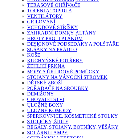
TERASOVÉ OHŘÍVAČE
TOPENÍ A TOPIDLA
VENTILÁTORY
GRILOVÁNÍ
VCHODOVÉ STŘÍŠKY
ZAHRADNÍ DOMKY, ALTÁNY
HROTY PROTI PTÁKŮM
DESIGNOVÉ PODSEDÁKY A POLŠTÁŘE
SUŠÁKY NA PRÁDLO
KOŠE
KUCHYŃSKÉ POTŘEBY
ŽEHLICÍ PRKNA
MOPY A ÚKLIDOVÉ POMŮCKY
STOJANY NA VÁNOČNÍ STROMEK
DĚTSKÉ ZBOŽÍ
POŘADAČE NA ŠROUBKY
DEMIŽONY
CHOVATELSTVÍ
ÚLOŽNÉ BOXY
ÚLOŽNÉ KOMODY
ŠPERKOVNICE, KOSMETICKÉ STOLKY
STOLIČKY, ŽIDLE
REGÁLY, STOJANY, BOTNÍKY, VĚŠÁKY
SOLÁRNÍ LAMPY