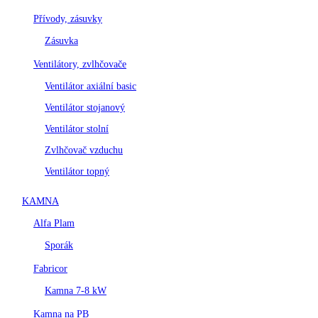
Přívody, zásuvky
Zásuvka
Ventilátory, zvlhčovače
Ventilátor axiální basic
Ventilátor stojanový
Ventilátor stolní
Zvlhčovač vzduchu
Ventilátor topný
KAMNA
Alfa Plam
Sporák
Fabricor
Kamna 7-8 kW
Kamna na PB