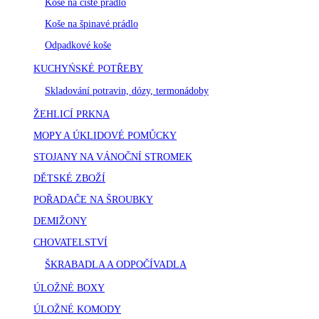
Koše na čisté prádlo
Koše na špinavé prádlo
Odpadkové koše
KUCHYŃSKÉ POTŘEBY
Skladování potravin, dózy, termonádoby
ŽEHLICÍ PRKNA
MOPY A ÚKLIDOVÉ POMŮCKY
STOJANY NA VÁNOČNÍ STROMEK
DĚTSKÉ ZBOŽÍ
POŘADAČE NA ŠROUBKY
DEMIŽONY
CHOVATELSTVÍ
ŠKRABADLA A ODPOČÍVADLA
ÚLOŽNÉ BOXY
ÚLOŽNÉ KOMODY