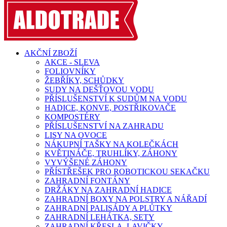
AKČNÍ ZBOŽÍ
AKCE - SLEVA
FOLIOVNÍKY
ŽEBŘÍKY, SCHŮDKY
SUDY NA DEŠŤOVOU VODU
PŘÍSLUŠENSTVÍ K SUDŮM NA VODU
HADICE, KONVE, POSTŘIKOVAČE
KOMPOSTÉRY
PŘÍSLUŠENSTVÍ NA ZAHRADU
LISY NA OVOCE
NÁKUPNÍ TAŠKY NA KOLEČKÁCH
KVĚTINÁČE, TRUHLÍKY, ZÁHONY
VYVÝŠENÉ ZÁHONY
PŘÍSTŘEŠEK PRO ROBOTICKOU SEKAČKU
ZAHRADNÍ FONTÁNY
DRŽÁKY NA ZAHRADNÍ HADICE
ZAHRADNÍ BOXY NA POLSTRY A NÁŘADÍ
ZAHRADNÍ PALISÁDY A PLŮTKY
ZAHRADNÍ LEHÁTKA, SETY
ZAHRADNÍ KŘESLA, LAVIČKY