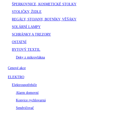
ŠPERKOVNICE, KOSMETICKÉ STOLKY
STOLIČKY, ŽIDLE
REGÁLY, STOJANY, BOTNÍKY, VĚŠÁKY
SOLÁRNÍ LAMPY
SCHRÁNKY A TREZORY
OSTATNÍ
BYTOVÝ TEXTIL
Deky z mikrovlákna
Cenové akce
ELEKTRO
Elektrospotřebiče
Alarm domovní
Konvice rychlovarná
Sendvičovač