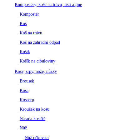
Kompostéry, koše na trávu, listí a jiné
Kompostér
Koš
Koš na trávu
Koš na zahradní odpad
Košík
Košík na cibuloviny
Kosy, srpy, nože, nůžky
Brousek
Kosa
Kososrp
Kroužek na kosu
Násada kosiště
Nůž
Nůž očkovací