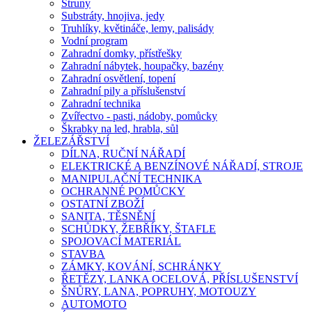
Struny
Substráty, hnojiva, jedy
Truhlíky, květináče, lemy, palisády
Vodní program
Zahradní domky, přístřešky
Zahradní nábytek, houpačky, bazény
Zahradní osvětlení, topení
Zahradní pily a příslušenství
Zahradní technika
Zvířectvo - pasti, nádoby, pomůcky
Škrabky na led, hrabla, sůl
ŽELEZÁŘSTVÍ
DÍLNA, RUČNÍ NÁŘADÍ
ELEKTRICKÉ A BENZÍNOVÉ NÁŘADÍ, STROJE
MANIPULAČNÍ TECHNIKA
OCHRANNÉ POMŮCKY
OSTATNÍ ZBOŽÍ
SANITA, TĚSNĚNÍ
SCHŮDKY, ŽEBŘÍKY, ŠTAFLE
SPOJOVACÍ MATERIÁL
STAVBA
ZÁMKY, KOVÁNÍ, SCHRÁNKY
ŘETĚZY, LANKA OCELOVÁ, PŘÍSLUŠENSTVÍ
ŠNŮRY, LANA, POPRUHY, MOTOUZY
AUTOMOTO