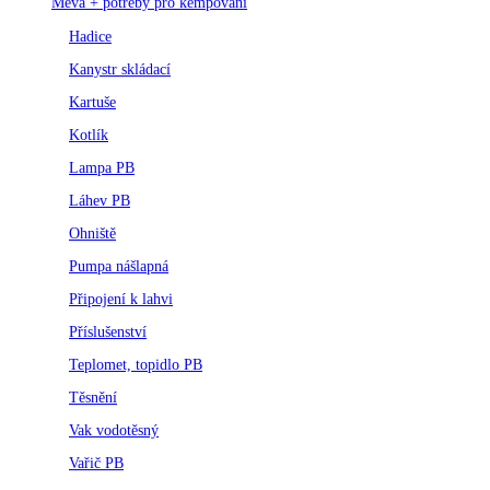
Meva + potřeby pro kempování
Hadice
Kanystr skládací
Kartuše
Kotlík
Lampa PB
Láhev PB
Ohniště
Pumpa nášlapná
Připojení k lahvi
Příslušenství
Teplomet, topidlo PB
Těsnění
Vak vodotěsný
Vařič PB