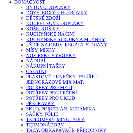
DOMÁCNOST
BYTOVÉ DOPLŇKY
DÓZY, BOXY, CHLEBOVKY
DĚTSKÉ ZBOŽÍ
KOUPELNOVÉ DOPLŇKY
KOŠE, KOŠÍKY
KUCHYŇSKÉ NÁČINÍ
KUCHYŇSKÉ STROJKY A MLÝNKY
LŽÍCE NA OBUV, REGÁLY, STOJANY
MÍSY, MISKY
NOŽÍŘSKÉ VÝROBKY
NÁDOBÍ
NÁKUPNÍ TAŠKY
OSTATNÍ
PLASTOVÉ HRNEČKY, TALÍŘE +
JEDNORÁZOVÉ MIX MAT.
POTŘEBY PRO MYTÍ
POTŘEBY PRO PEČENÍ
POTŘEBY PRO ÚKLID
PŘEPRAVKY
SKLO, PORCELÁN, KERAMIKA
SÁČKY, FÓLIE
TEPLOMĚRY, MINUTNÍKY
TERMONÁDOBY
TÁCY, ODKAPÁVAČE, PŘÍBORNÍKY