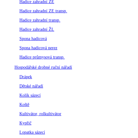
Hadice zahradní ZE
Hadice zahradní ZE transp.
Hadice zahradní transp.
Hadice zahradní ŽL
Spona hadicová
Spona hadicová nerez
Hadice průmysová transp.
Hospodářské drobné ruční nářadí
Drápek
Dětské nářadí
Kolík sázecí
Koště
Kultivátor, rolkultivátor
Kypřič
Lopatka sázecí