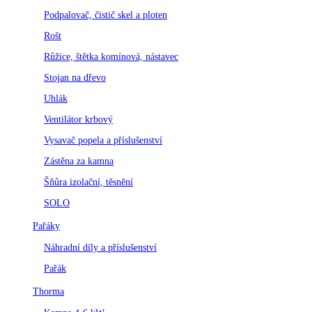
Podpalovač, čistič skel a ploten
Rošt
Růžice, štětka komínová, nástavec
Stojan na dřevo
Uhlák
Ventilátor krbový
Vysavač popela a příslušenství
Zástěna za kamna
Šňůra izolační, těsnění
SOLO
Pařáky
Náhradní díly a příslušenství
Pařák
Thorma