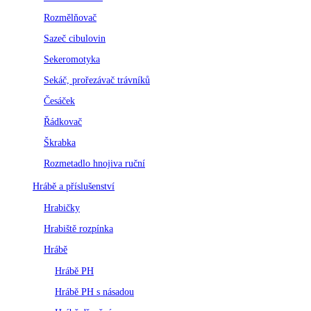
Rozmělňovač
Sazeč cibulovin
Sekeromotyka
Sekáč, prořezávač trávníků
Česáček
Řádkovač
Škrabka
Rozmetadlo hnojiva ruční
Hrábě a příslušenství
Hrabičky
Hrabiště rozpínka
Hrábě
Hrábě PH
Hrábě PH s násadou