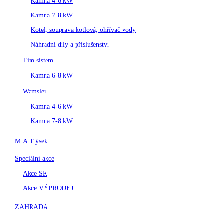
Kamna 4-6 kW
Kamna 7-8 kW
Kotel, souprava kotlová, ohřívač vody
Náhradní díly a příslušenství
Tim sistem
Kamna 6-8 kW
Wamsler
Kamna 4-6 kW
Kamna 7-8 kW
M.A.T.ýsek
Speciální akce
Akce SK
Akce VÝPRODEJ
ZAHRADA