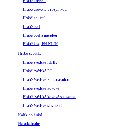
Hrábě dřevěné
Hrábě dřevěné s rozpínkou
Hrábě na listí
Hrábě ocel
Hrábě ocel s násadou
Hrábě kov, PH KLIK
Hrábě švédské
Hrábě švédské KLIK
Hrábě švédské PH
Hrábě švédské PH s násadou
Hrábě švédské kovové
Hrábě švédské kovové s násadou
Hrábě švédské stavitelné
Kolík do hrábí
Násada hrábě