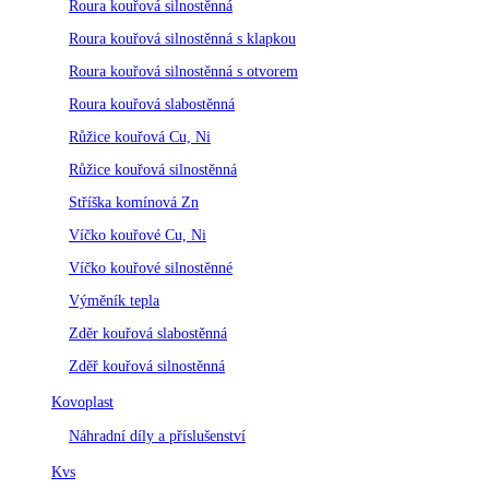
Roura kouřová silnostěnná
Roura kouřová silnostěnná s klapkou
Roura kouřová silnostěnná s otvorem
Roura kouřová slabostěnná
Růžice kouřová Cu, Ni
Růžice kouřová silnostěnná
Stříška komínová Zn
Víčko kouřové Cu, Ni
Víčko kouřové silnostěnné
Výměník tepla
Zděr kouřová slabostěnná
Zděř kouřová silnostěnná
Kovoplast
Náhradní díly a příslušenství
Kvs