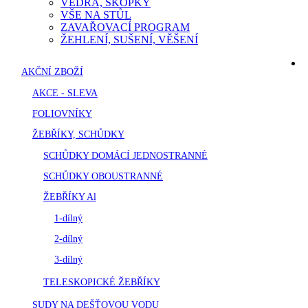
VĚDRA, ŠKOPKY
VŠE NA STŮL
ZAVAŘOVACÍ PROGRAM
ŽEHLENÍ, SUŠENÍ, VĚŠENÍ
AKČNÍ ZBOŽÍ
AKCE - SLEVA
FOLIOVNÍKY
ŽEBŘÍKY, SCHŮDKY
SCHŮDKY DOMÁCÍ JEDNOSTRANNÉ
SCHŮDKY OBOUSTRANNÉ
ŽEBŘÍKY Al
1-dílný
2-dílný
3-dílný
TELESKOPICKÉ ŽEBŘÍKY
SUDY NA DEŠŤOVOU VODU