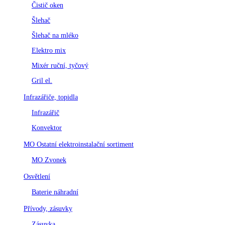
Čistič oken
Šlehač
Šlehač na mléko
Elektro mix
Mixér ruční, tyčový
Gril el.
Infrazářiče, topidla
Infrazářič
Konvektor
MO Ostatní elektroinstalační sortiment
MO Zvonek
Osvětlení
Baterie náhradní
Přívody, zásuvky
Zásuvka