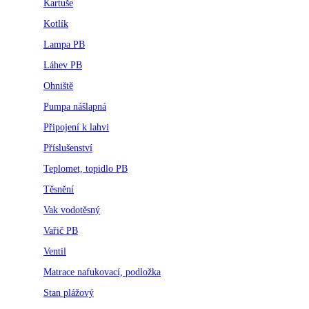
Kartuše
Kotlík
Lampa PB
Láhev PB
Ohniště
Pumpa nášlapná
Připojení k lahvi
Příslušenství
Teplomet, topidlo PB
Těsnění
Vak vodotěsný
Vařič PB
Ventil
Matrace nafukovací, podložka
Stan plážový