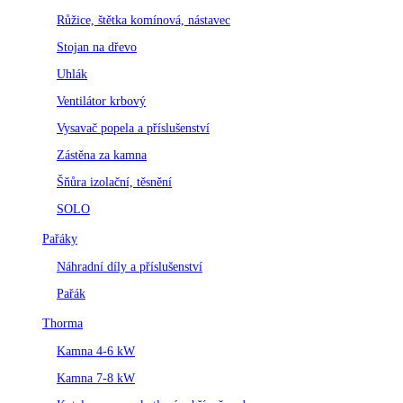
Růžice, štětka komínová, nástavec
Stojan na dřevo
Uhlák
Ventilátor krbový
Vysavač popela a příslušenství
Zástěna za kamna
Šňůra izolační, těsnění
SOLO
Pařáky
Náhradní díly a příslušenství
Pařák
Thorma
Kamna 4-6 kW
Kamna 7-8 kW