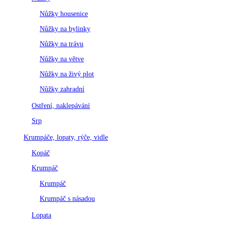
Nůžky housenice
Nůžky na bylinky
Nůžky na trávu
Nůžky na větve
Nůžky na živý plot
Nůžky zahradní
Ostření, naklepávání
Srp
Krumpáče, lopaty, rýče, vidle
Kopáč
Krumpáč
Krumpáč
Krumpáč s násadou
Lopata