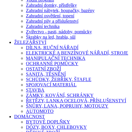
Zahradní domky, přístřešky
Zahradní nábytek, houpačky, bazény
Zahradní osvětlení, topení
Zahradní pily a příslušenství
Zahradní technika
Zvířectvo - pasti, nádoby, pomůcky
Škrabky na led, hrabla, sůl
ŽELEZÁŘSTVÍ
DÍLNA, RUČNÍ NÁŘADÍ
ELEKTRICKÉ A BENZÍNOVÉ NÁŘADÍ, STROJE
MANIPULAČNÍ TECHNIKA
OCHRANNÉ POMŮCKY
OSTATNÍ ZBOŽÍ
SANITA, TĚSNĚNÍ
SCHŮDKY, ŽEBŘÍKY, ŠTAFLE
SPOJOVACÍ MATERIÁL
STAVBA
ZÁMKY, KOVÁNÍ, SCHRÁNKY
ŘETĚZY, LANKA OCELOVÁ, PŘÍSLUŠENSTVÍ
ŠNŮRY, LANA, POPRUHY, MOTOUZY
AUTOMOTO
DOMÁCNOST
BYTOVÉ DOPLŇKY
DÓZY, BOXY, CHLEBOVKY