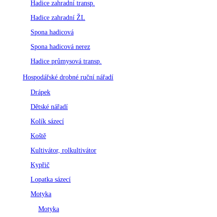
Hadice zahradní transp.
Hadice zahradní ŽL
Spona hadicová
Spona hadicová nerez
Hadice průmysová transp.
Hospodářské drobné ruční nářadí
Drápek
Dětské nářadí
Kolík sázecí
Koště
Kultivátor, rolkultivátor
Kypřič
Lopatka sázecí
Motyka
Motyka