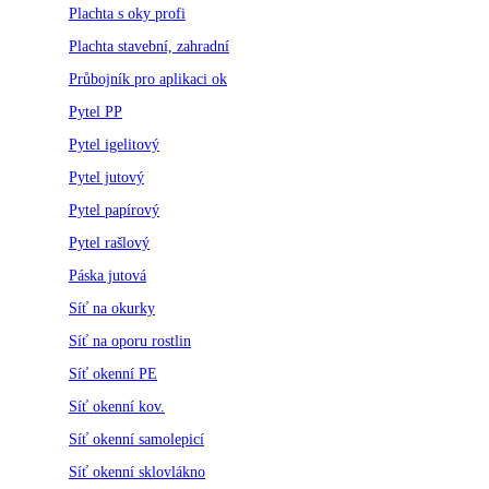
Plachta s oky profi
Plachta stavební, zahradní
Průbojník pro aplikaci ok
Pytel PP
Pytel igelitový
Pytel jutový
Pytel papírový
Pytel rašlový
Páska jutová
Síť na okurky
Síť na oporu rostlin
Síť okenní PE
Síť okenní kov.
Síť okenní samolepicí
Síť okenní sklovlákno