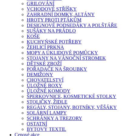
GRILOVÁNÍ
VCHODOVÉ STŘÍŠKY
ZAHRADNÍ DOMKY, ALTÁNY
HROTY PROTI PTÁKŮM
DESIGNOVÉ PODSEDÁKY A POLŠTÁŘE
SUŠÁKY NA PRÁDLO
KOŠE
KUCHYŃSKÉ POTŘEBY
ŽEHLICÍ PRKNA
MOPY A ÚKLIDOVÉ POMŮCKY
STOJANY NA VÁNOČNÍ STROMEK
DĚTSKÉ ZBOŽÍ
POŘADAČE NA ŠROUBKY
DEMIŽONY
CHOVATELSTVÍ
ÚLOŽNÉ BOXY
ÚLOŽNÉ KOMODY
ŠPERKOVNICE, KOSMETICKÉ STOLKY
STOLIČKY, ŽIDLE
REGÁLY, STOJANY, BOTNÍKY, VĚŠÁKY
SOLÁRNÍ LAMPY
SCHRÁNKY A TREZORY
OSTATNÍ
BYTOVÝ TEXTIL
Cenové akce