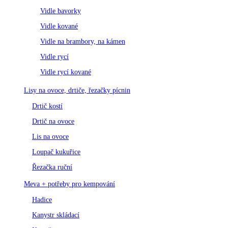
Vidle bavorky
Vidle kované
Vidle na brambory, na kámen
Vidle rycí
Vidle rycí kované
Lisy na ovoce, drtiče, řezačky pícnin
Drtič kostí
Drtič na ovoce
Lis na ovoce
Loupač kukuřice
Řezačka ruční
Meva + potřeby pro kempování
Hadice
Kanystr skládací