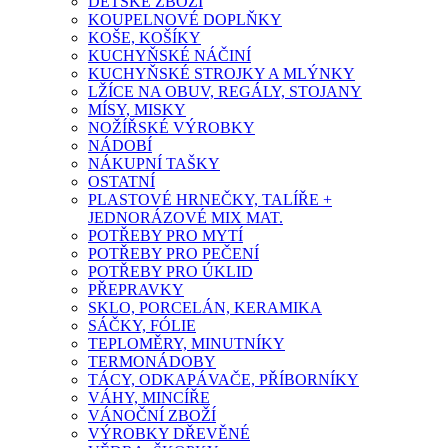
DĚTSKÉ ZBOŽÍ
KOUPELNOVÉ DOPLŇKY
KOŠE, KOŠÍKY
KUCHYŇSKÉ NÁČINÍ
KUCHYŇSKÉ STROJKY A MLÝNKY
LŽÍCE NA OBUV, REGÁLY, STOJANY
MÍSY, MISKY
NOŽÍŘSKÉ VÝROBKY
NÁDOBÍ
NÁKUPNÍ TAŠKY
OSTATNÍ
PLASTOVÉ HRNEČKY, TALÍŘE +
JEDNORÁZOVÉ MIX MAT.
POTŘEBY PRO MYTÍ
POTŘEBY PRO PEČENÍ
POTŘEBY PRO ÚKLID
PŘEPRAVKY
SKLO, PORCELÁN, KERAMIKA
SÁČKY, FÓLIE
TEPLOMĚRY, MINUTNÍKY
TERMONÁDOBY
TÁCY, ODKAPÁVAČE, PŘÍBORNÍKY
VÁHY, MINCÍŘE
VÁNOČNÍ ZBOŽÍ
VÝROBKY DŘEVĚNÉ