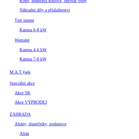
Kotel, souprava kotlová, ohřívač vody
Náhradní díly a příslušenství
Tim sistem
Kamna 6-8 kW
Wamsler
Kamna 4-6 kW
Kamna 7-8 kW
M.A.T.ýsek
Speciální akce
Akce SK
Akce VÝPRODEJ
ZAHRADA
Altány, slunečníky, podstavce
Altán