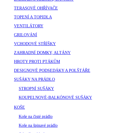
TERASOVÉ OHŘÍVAČE
TOPENÍ A TOPIDLA
VENTILÁTORY
GRILOVÁNÍ
VCHODOVÉ STŘÍŠKY
ZAHRADNÍ DOMKY, ALTÁNY
HROTY PROTI PTÁKŮM
DESIGNOVÉ PODSEDÁKY A POLŠTÁŘE
SUŠÁKY NA PRÁDLO
STROPNÍ SUŠÁKY
KOUPELNOVÉ-BALKÓNOVÉ SUŠÁKY
KOŠE
Koše na čisté prádlo
Koše na špinavé prádlo