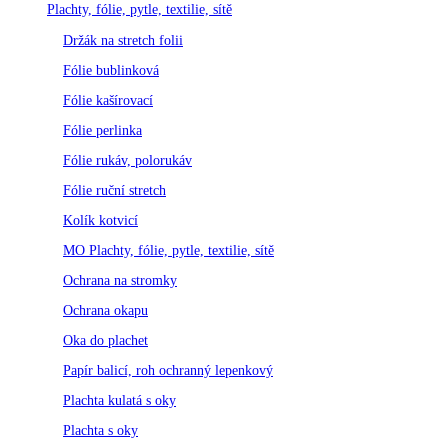
Plachty, fólie, pytle, textilie, sítě
Držák na stretch folii
Fólie bublinková
Fólie kašírovací
Fólie perlinka
Fólie rukáv, polorukáv
Fólie ruční stretch
Kolík kotvicí
MO Plachty, fólie, pytle, textilie, sítě
Ochrana na stromky
Ochrana okapu
Oka do plachet
Papír balicí, roh ochranný lepenkový
Plachta kulatá s oky
Plachta s oky