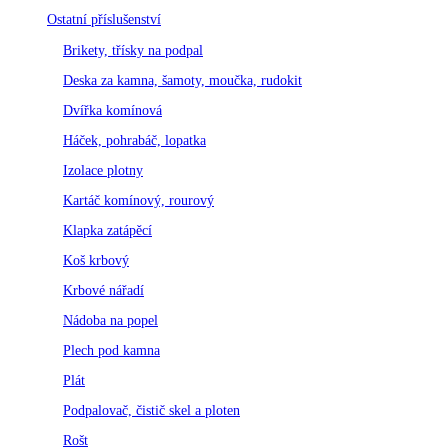
Ostatní příslušenství
Brikety, třísky na podpal
Deska za kamna, šamoty, moučka, rudokit
Dvířka komínová
Háček, pohrabáč, lopatka
Izolace plotny
Kartáč komínový, rourový
Klapka zatápěcí
Koš krbový
Krbové nářadí
Nádoba na popel
Plech pod kamna
Plát
Podpalovač, čistič skel a ploten
Rošt