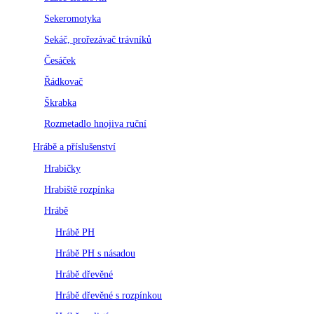
Sekeromotyka
Sekáč, prořezávač trávníků
Česáček
Řádkovač
Škrabka
Rozmetadlo hnojiva ruční
Hrábě a příslušenství
Hrabičky
Hrabiště rozpínka
Hrábě
Hrábě PH
Hrábě PH s násadou
Hrábě dřevěné
Hrábě dřevěné s rozpínkou