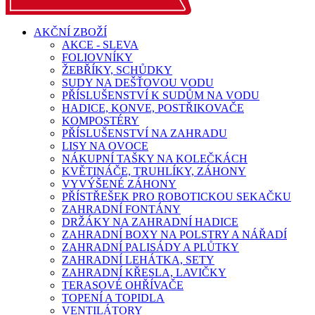
AKČNÍ ZBOŽÍ
AKCE - SLEVA
FOLIOVNÍKY
ŽEBŘÍKY, SCHŮDKY
SUDY NA DEŠŤOVOU VODU
PŘÍSLUŠENSTVÍ K SUDŮM NA VODU
HADICE, KONVE, POSTŘIKOVAČE
KOMPOSTÉRY
PŘÍSLUŠENSTVÍ NA ZAHRADU
LISY NA OVOCE
NÁKUPNÍ TAŠKY NA KOLEČKÁCH
KVĚTINÁČE, TRUHLÍKY, ZÁHONY
VYVÝŠENÉ ZÁHONY
PŘÍSTŘEŠEK PRO ROBOTICKOU SEKAČKU
ZAHRADNÍ FONTÁNY
DRŽÁKY NA ZAHRADNÍ HADICE
ZAHRADNÍ BOXY NA POLSTRY A NÁŘADÍ
ZAHRADNÍ PALISÁDY A PLŮTKY
ZAHRADNÍ LEHÁTKA, SETY
ZAHRADNÍ KŘESLA, LAVIČKY
TERASOVÉ OHŘÍVAČE
TOPENÍ A TOPIDLA
VENTILÁTORY