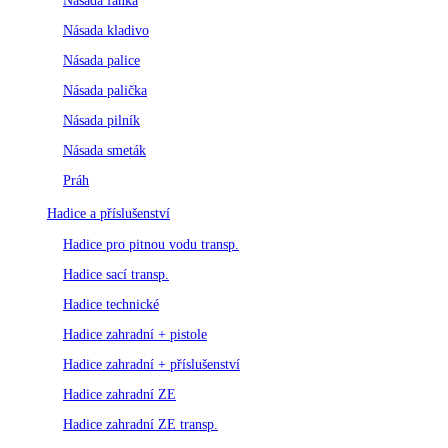
Násada fanka
Násada kladivo
Násada palice
Násada palička
Násada pilník
Násada smeták
Práh
Hadice a příslušenství
Hadice pro pitnou vodu transp.
Hadice sací transp.
Hadice technické
Hadice zahradní + pistole
Hadice zahradní + příslušenství
Hadice zahradní ZE
Hadice zahradní ZE transp.