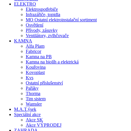
ELEKTRO
Elektrospotřebiče
Infrazářiče, topidla
MO Ostatní elektroinstalační sortiment
Osvětlení
Přívody, zásuvky
Ventilátory, zvlhčovače
KAMNA
Alfa Plam
Fabricor
Kamna na PB
Kamna na biolíh a elektrická
Kouřovina
Kovoplast
Kvs
Ostatní příslušenství
Pařáky
Thorma
Tim sistem
Wamsler
M.A.T.ýsek
Speciální akce
Akce SK
Akce VÝPRODEJ
ZAHRADA