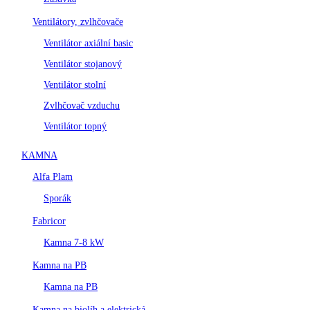
Ventilátory, zvlhčovače
Ventilátor axiální basic
Ventilátor stojanový
Ventilátor stolní
Zvlhčovač vzduchu
Ventilátor topný
KAMNA
Alfa Plam
Sporák
Fabricor
Kamna 7-8 kW
Kamna na PB
Kamna na PB
Kamna na biolíh a elektrická