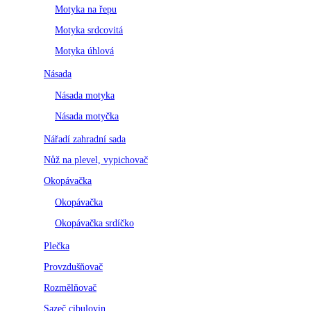
Motyka na řepu
Motyka srdcovitá
Motyka úhlová
Násada
Násada motyka
Násada motyčka
Nářadí zahradní sada
Nůž na plevel, vypichovač
Okopávačka
Okopávačka
Okopávačka srdíčko
Plečka
Provzdušňovač
Rozmělňovač
Sazeč cibulovin