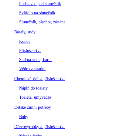
Podstavec pod slunečník
Svítidlo na slunečník
Slunečník, plachta, zástěna
Barely, sudy
Konev
Příslušenství
Sud na vodu, barel
Vědro zahradní
Chemické WC a příslušenství
Náplň do toalety
Toaleta, umyvadlo
Dětské zimní potřeby
Boby
Dřevovýrobky a příslušenství