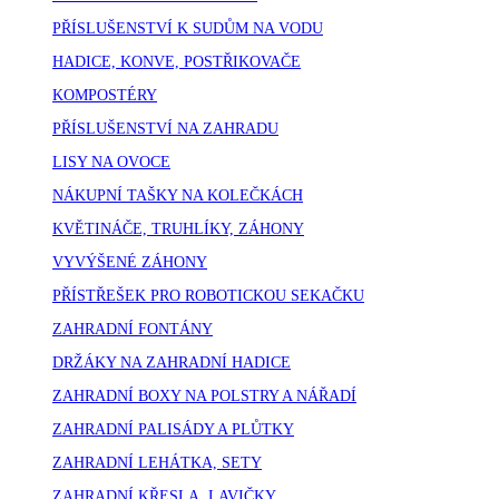
PŘÍSLUŠENSTVÍ K SUDŮM NA VODU
HADICE, KONVE, POSTŘIKOVAČE
KOMPOSTÉRY
PŘÍSLUŠENSTVÍ NA ZAHRADU
LISY NA OVOCE
NÁKUPNÍ TAŠKY NA KOLEČKÁCH
KVĚTINÁČE, TRUHLÍKY, ZÁHONY
VYVÝŠENÉ ZÁHONY
PŘÍSTŘEŠEK PRO ROBOTICKOU SEKAČKU
ZAHRADNÍ FONTÁNY
DRŽÁKY NA ZAHRADNÍ HADICE
ZAHRADNÍ BOXY NA POLSTRY A NÁŘADÍ
ZAHRADNÍ PALISÁDY A PLŮTKY
ZAHRADNÍ LEHÁTKA, SETY
ZAHRADNÍ KŘESLA, LAVIČKY