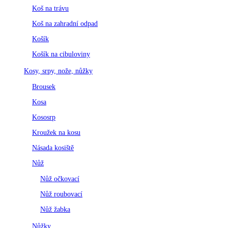
Koš na trávu
Koš na zahradní odpad
Košík
Košík na cibuloviny
Kosy, srpy, nože, nůžky
Brousek
Kosa
Kososrp
Kroužek na kosu
Násada kosiště
Nůž
Nůž očkovací
Nůž roubovací
Nůž žabka
Nůžky