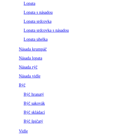
Lopata
Lopata s násadou
Lopata srdcovka
Lopata srdcovka s násadou
Lopata uhelka
Násada krumpáč
Násada lopata
Násada rýč
Násada vidle
Rýč
Rýč hranatý
Rýč sakovák
Rýč skládací
Rýč špičatý
Vidle