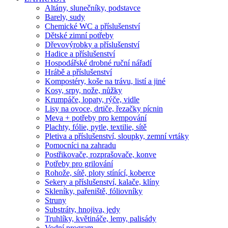
Altány, slunečníky, podstavce
Barely, sudy
Chemické WC a příslušenství
Dětské zimní potřeby
Dřevovýrobky a příslušenství
Hadice a příslušenství
Hospodářské drobné ruční nářadí
Hrábě a příslušenství
Kompostéry, koše na trávu, listí a jiné
Kosy, srpy, nože, nůžky
Krumpáče, lopaty, rýče, vidle
Lisy na ovoce, drtiče, řezačky pícnin
Meva + potřeby pro kempování
Plachty, fólie, pytle, textilie, sítě
Pletiva a příslušenství, sloupky, zemní vrtáky
Pomocníci na zahradu
Postřikovače, rozprašovače, konve
Potřeby pro grilování
Rohože, sítě, ploty stínící, koberce
Sekery a příslušenství, kalače, klíny
Skleníky, pařeniště, fóliovníky
Struny
Substráty, hnojiva, jedy
Truhlíky, květináče, lemy, palisády
Vodní program