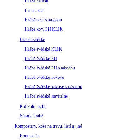
Hrábě na listí
Hrábě ocel
Hrábě ocel s násadou
Hrábě kov, PH KLIK
Hrábě švédské
Hrábě švédské KLIK
Hrábě švédské PH
Hrábě švédské PH s násadou
Hrábě švédské kovové
Hrábě švédské kovové s násadou
Hrábě švédské stavitelné
Kolík do hrábí
Násada hrábě
Kompostéry, koše na trávu, listí a jiné
Kompostér