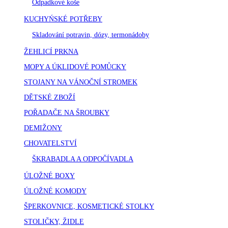
Odpadkové koše
KUCHYŃSKÉ POTŘEBY
Skladování potravin, dózy, termonádoby
ŽEHLICÍ PRKNA
MOPY A ÚKLIDOVÉ POMŮCKY
STOJANY NA VÁNOČNÍ STROMEK
DĚTSKÉ ZBOŽÍ
POŘADAČE NA ŠROUBKY
DEMIŽONY
CHOVATELSTVÍ
ŠKRABADLA A ODPOČÍVADLA
ÚLOŽNÉ BOXY
ÚLOŽNÉ KOMODY
ŠPERKOVNICE, KOSMETICKÉ STOLKY
STOLIČKY, ŽIDLE